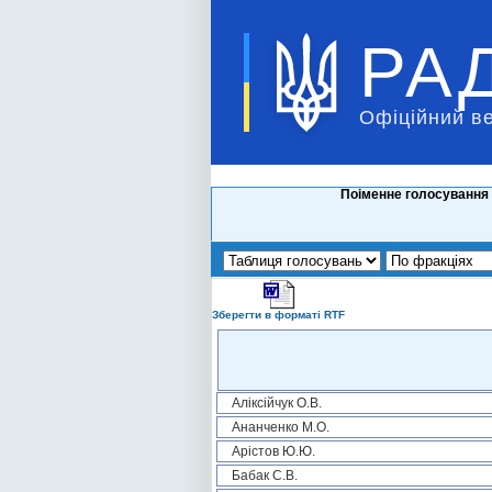
РА
Офіційний в
Поіменне голосування 
Зберегти в форматі RTF
Аліксійчук О.В.
Ананченко М.О.
Арістов Ю.Ю.
Бабак С.В.