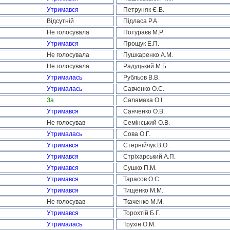
Утримався
Петруняк Є.В.
Відсутній
Підласа Р.А.
Не голосувала
Потураєв М.Р.
Утримався
Прощук Е.П.
Не голосувала
Пушкаренко А.М.
Не голосувала
Радуцький М.Б.
Утрималась
Рубльов В.В.
Утрималась
Савченко О.С.
За
Саламаха О.І.
Утримався
Санченко О.В.
Не голосував
Семінський О.В.
Утрималась
Сова О.Г.
Утримався
Стернійчук В.О.
Утримався
Стріхарський А.П.
Утримався
Сушко П.М.
Утримався
Тарасов О.С.
Утримався
Тищенко М.М.
Не голосував
Ткаченко М.М.
Утримався
Торохтій Б.Г.
Утрималась
Трухін О.М.