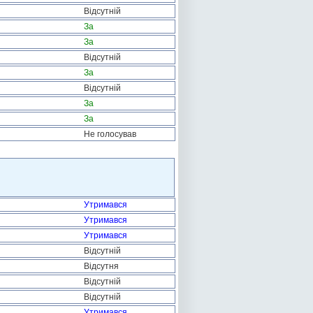
Відсутній
За
За
Відсутній
За
Відсутній
За
За
Не голосував
Утримався
Утримався
Утримався
Відсутній
Відсутня
Відсутній
Відсутній
Утримався