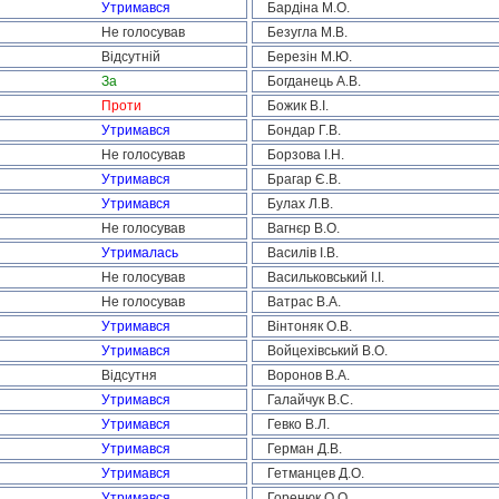
Утримався
Бардіна М.О.
Не голосував
Безугла М.В.
Відсутній
Березін М.Ю.
За
Богданець А.В.
Проти
Божик В.І.
Утримався
Бондар Г.В.
Не голосував
Борзова І.Н.
Утримався
Брагар Є.В.
Утримався
Булах Л.В.
Не голосував
Вагнєр В.О.
Утрималась
Василів І.В.
Не голосував
Васильковський І.І.
Не голосував
Ватрас В.А.
Утримався
Вінтоняк О.В.
Утримався
Войцехівський В.О.
Відсутня
Воронов В.А.
Утримався
Галайчук В.С.
Утримався
Гевко В.Л.
Утримався
Герман Д.В.
Утримався
Гетманцев Д.О.
Утримався
Горенюк О.О.