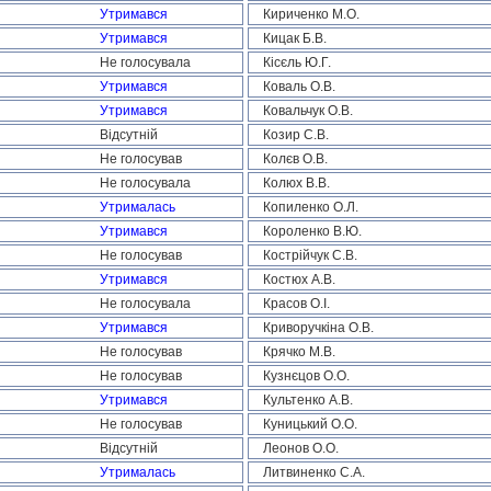
Утримався
Кириченко М.О.
Утримався
Кицак Б.В.
Не голосувала
Кісєль Ю.Г.
Утримався
Коваль О.В.
Утримався
Ковальчук О.В.
Відсутній
Козир С.В.
Не голосував
Колєв О.В.
Не голосувала
Колюх В.В.
Утрималась
Копиленко О.Л.
Утримався
Короленко В.Ю.
Не голосував
Кострійчук С.В.
Утримався
Костюх А.В.
Не голосувала
Красов О.І.
Утримався
Криворучкіна О.В.
Не голосував
Крячко М.В.
Не голосував
Кузнєцов О.О.
Утримався
Культенко А.В.
Не голосував
Куницький О.О.
Відсутній
Леонов О.О.
Утрималась
Литвиненко С.А.