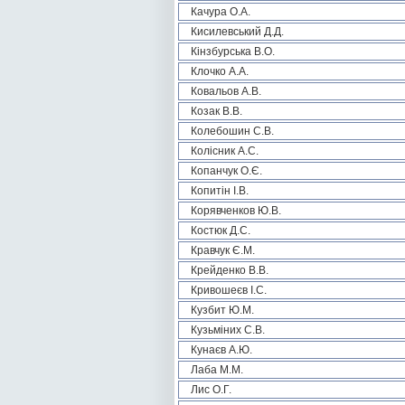
Качура О.А.
Кисилевський Д.Д.
Кінзбурська В.О.
Клочко А.А.
Ковальов А.В.
Козак В.В.
Колебошин С.В.
Колісник А.С.
Копанчук О.Є.
Копитін І.В.
Корявченков Ю.В.
Костюк Д.С.
Кравчук Є.М.
Крейденко В.В.
Кривошеєв І.С.
Кузбит Ю.М.
Кузьміних С.В.
Кунаєв А.Ю.
Лаба М.М.
Лис О.Г.