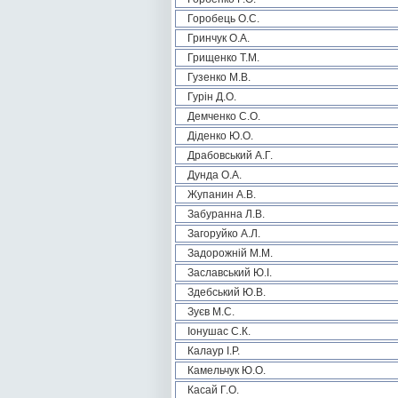
Горобець О.С.
Гринчук О.А.
Грищенко Т.М.
Гузенко М.В.
Гурін Д.О.
Демченко С.О.
Діденко Ю.О.
Драбовський А.Г.
Дунда О.А.
Жупанин А.В.
Забуранна Л.В.
Загоруйко А.Л.
Задорожній М.М.
Заславський Ю.І.
Здебський Ю.В.
Зуєв М.С.
Іонушас С.К.
Калаур І.Р.
Камельчук Ю.О.
Касай Г.О.