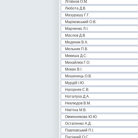
Літвінов О.М.
Любота Д.В.
Мазурашу Г.Г.
Маріковський О.В.
Марченко Л.І.
Маслов Д.В.
Медяник В.А.
Мельник П.В.
Микиша Д.С.
Михайлюк Г.О.
Мокан В.І.
Мошенець О.В.
Мурдій І.Ю.
Нагорняк С.В.
Наталуха Д.А.
Неклюдов В.М.
Нікітіна М.В.
Овчинникова Ю.Ю.
Остапенко А.Д.
Павловський П.І.
Пасічний О.С.