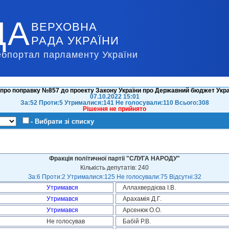
ДА
ВЕРХОВНА
РАДА УКРАЇНИ
ебпортал парламенту України
про поправку №857 до проекту Закону України про Державний бюджет Украї
07.10.2022 15:01
За:52 Проти:5 Утрималися:141 Не голосували:110 Всього:308
Рішення не прийнято
- Вибрати зі списку
Фракція політичної партії "СЛУГА НАРОДУ"
Кількість депутатів: 240
За:6 Проти:2 Утрималися:125 Не голосували:75 Відсутні:32
Утримався
Аллахвердієва І.В.
Утримався
Арахамія Д.Г.
Утримався
Арсенюк О.О.
Не голосував
Бабій Р.В.