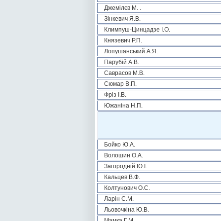
Джемілєв М. .
Зінкевич Я.В.
Климпуш-Цинцадзе І.О.
Князевич Р.П.
Лопушанський А.Я.
Парубій А.В.
Саврасов М.В.
Сюмар В.П.
Фріз І.В.
Южаніна Н.П.
Бойко Ю.А.
Волошин О.А.
Загородній Ю.І.
Кальцев В.Ф.
Колтунович О.С.
Ларін С.М.
Льовочкіна Ю.В.
Мамка Г.М.