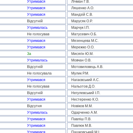
Утримався
Лічман Г.В.
Утримався
Ляшенко А.О.
Утримався
Мандзій С.В.
Відсутній
Марусяк О.Р.
Утрималась
Марчук І.П.
Не голосував
Матусевич О.Б.
Утримався
Мезенцева М.С.
Утримався
Мережко О.О.
За
Мисягін Ю.М.
Утрималась
Мовчан О.В.
Відсутній
Мотовиловець А.В.
Не голосувала
Мулик Р.М.
Утримався
Нагаєвський А.С.
Не голосував
Нальотов Д.О.
Відсутній
Негулевський І.П.
Утримався
Нестеренко К.О.
Відсутня
Новіков М.М.
Утрималась
Одарченко А.М.
Утримався
Павліш П.В.
Утримався
Павлюк М.В.
Утримався
Пашковський М.І.