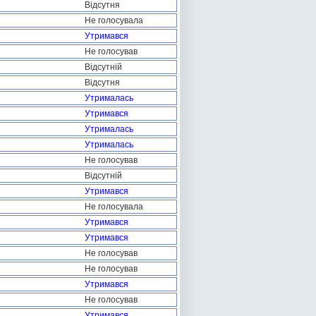
Відсутня
Не голосувала
Утримався
Не голосував
Відсутній
Відсутня
Утрималась
Утримався
Утрималась
Утрималась
Не голосував
Відсутній
Утримався
Не голосувала
Утримався
Утримався
Не голосував
Не голосував
Утримався
Не голосував
Утримався