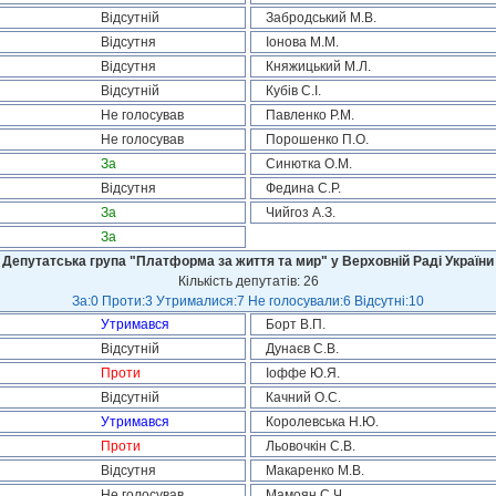
Відсутній
Забродський М.В.
Відсутня
Іонова М.М.
Відсутня
Княжицький М.Л.
Відсутній
Кубів С.І.
Не голосував
Павленко Р.М.
Не голосував
Порошенко П.О.
За
Синютка О.М.
Відсутня
Федина С.Р.
За
Чийгоз А.З.
За
Депутатська група "Платформа за життя та мир" у Верховній Раді України
Кількість депутатів: 26
За:0 Проти:3 Утрималися:7 Не голосували:6 Відсутні:10
Утримався
Борт В.П.
Відсутній
Дунаєв С.В.
Проти
Іоффе Ю.Я.
Відсутній
Качний О.С.
Утримався
Королевська Н.Ю.
Проти
Льовочкін С.В.
Відсутня
Макаренко М.В.
Не голосував
Мамоян С.Ч.