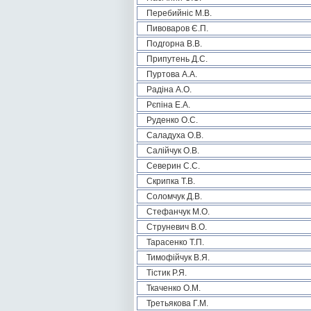
Перебийніс М.В.
Пивоваров Є.П.
Подгорна В.В.
Припутень Д.С.
Пуртова А.А.
Радіна А.О.
Рєпіна Е.А.
Руденко О.С.
Саладуха О.В.
Салійчук О.В.
Северин С.С.
Скрипка Т.В.
Соломчук Д.В.
Стефанчук М.О.
Струневич В.О.
Тарасенко Т.П.
Тимофійчук В.Я.
Тістик Р.Я.
Ткаченко О.М.
Третьякова Г.М.