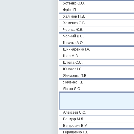
Устенко О.О.
Фріс І.П.
Халімон П.В.
Хоменко О.В.
Чернєв Є.В.
Чорний Д.С.
Швачко А.О.
Шинкаренко І.А.
Шол М.В.
Штепа С.С.
Юнаков І.С.
Якименко П.В.
Янченко Г.І.
Ясько Є.О.
Алєксєєв С.О.
Бондар М.Л.
В’ятрович В.М.
Геращенко І.В.