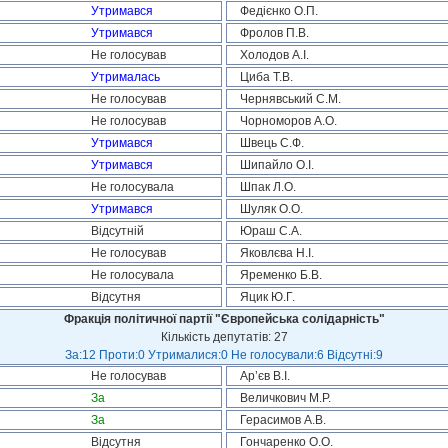
Утримався
Федієнко О.П.
Утримався
Фролов П.В.
Не голосував
Холодов А.І.
Утрималась
Циба Т.В.
Не голосував
Чернявський С.М.
Не голосував
Чорноморов А.О.
Утримався
Швець С.Ф.
Утримався
Шипайло О.І.
Не голосувала
Шпак Л.О.
Утримався
Шуляк О.О.
Відсутній
Юраш С.А.
Не голосував
Яковлєва Н.І.
Не голосувала
Яременко Б.В.
Відсутня
Яцик Ю.Г.
Фракція політичної партії "Європейська солідарність"
Кількість депутатів: 27
За:12 Проти:0 Утрималися:0 Не голосували:6 Відсутні:9
Не голосував
Ар’єв В.І.
За
Величкович М.Р.
За
Герасимов А.В.
Відсутня
Гончаренко О.О.