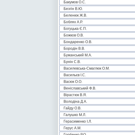
Бакумов О.С.
Безгін В.Ю.
Беленюк Ж.В.
Боблях А.Р.
Богуцька Є.П.
Божков О.В.
Бондаренко О.В.
Бородін В.В.
Бужанський М.А.
Бунін С.В.
Василевська-Смаглюк О.М.
Васильєв І.С.
Васюк О.О.
Веніславський Ф.В.
Вірастюк В.Я.
Володіна Д.А.
Гайду О.В.
Галушко М.Л.
Герасименко І.Л.
Герус А.М.
Горбенко Р.О.