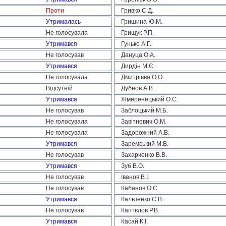
Проти
Гривко С.Д.
Утрималась
Гришина Ю.М.
Не голосувала
Грищук Р.П.
Утримався
Гунько А.Г.
Не голосував
Дануца О.А.
Утримався
Дирдін М.Є.
Не голосувала
Дмитрієва О.О.
Відсутній
Дубнов А.В.
Утримався
Жмеренецький О.С.
Не голосував
Заблоцький М.Б.
Не голосувала
Завітневич О.М.
Не голосувала
Задорожний А.В.
Утримався
Заремський М.В.
Не голосував
Захарченко В.В.
Утримався
Зуб В.О.
Не голосував
Іванов В.І.
Не голосував
Кабанов О.Є.
Утримався
Кальченко С.В.
Не голосував
Каптєлов Р.В.
Утримався
Касай К.І.