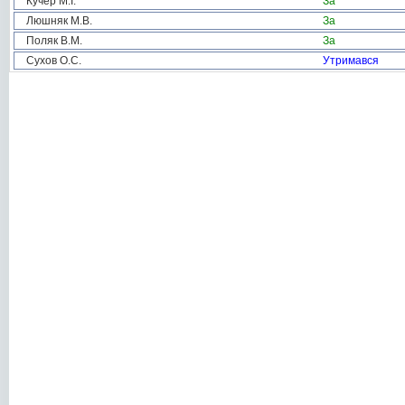
Кучер М.І.
За
Люшняк М.В.
За
Поляк В.М.
За
Сухов О.С.
Утримався