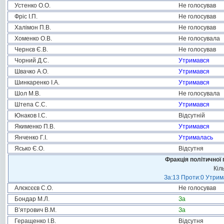
Устенко О.О.
Не голосував
Фріс І.П.
Не голосував
Халімон П.В.
Не голосував
Хоменко О.В.
Не голосувала
Чернєв Є.В.
Не голосував
Чорний Д.С.
Утримався
Швачко А.О.
Утримався
Шинкаренко І.А.
Утримався
Шол М.В.
Не голосувала
Штепа С.С.
Утримався
Юнаков І.С.
Відсутній
Якименко П.В.
Утримався
Янченко Г.І.
Утрималась
Ясько Є.О.
Відсутня
Фракція політичної 
Кіл
За:13 Проти:0 Утрима
Алєксєєв С.О.
Не голосував
Бондар М.Л.
За
В’ятрович В.М.
За
Геращенко І.В.
Відсутня