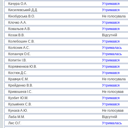
Качура О.А.
Утримався
Кисилевський Д.Д.
Утримався
Кінзбурська В.О.
Не голосувала
Клочко А.А.
Утримався
Ковальов А.В.
Утримався
Козак В.В.
Відсутній
Колебошин С.В.
Утримався
Колісник А.С.
Утрималась
Копанчук О.Є.
Утрималась
Копитін І.В.
Утримався
Корявченков Ю.В.
Утримався
Костюк Д.С.
Утримався
Кравчук Є.М.
Не голосувала
Крейденко В.В.
Утримався
Кривошеєв І.С.
Не голосував
Кузбит Ю.М.
Утримався
Кузьміних С.В.
Утримався
Кунаєв А.Ю.
Не голосував
Лаба М.М.
Відсутній
Лис О.Г.
Утрималась