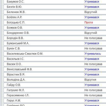
Бакумов О.С.
Утримався
Безгін В.Ю.
Утримався
Беленюк Ж.В.
Відсутній
Боблях А.Р.
Утримався
Богуцька Є.П.
Проти
Божков О.В.
Утримався
Бондаренко О.В.
Відсутній
Бородін В.В.
Не голосував
Бужанський М.А.
Утримався
Бунін С.В.
Не голосував
Василевська-Смаглюк О.М.
Утрималась
Васильєв І.С.
Утримався
Васюк О.О.
Не голосував
Веніславський Ф.В.
Утримався
Вірастюк В.Я.
Утримався
Володіна Д.А.
Відсутня
Гайду О.В.
Утримався
Галушко М.Л.
Не голосував
Герасименко І.Л.
Не голосував
Герус А.М.
Утримався
Горбенко Р.О.
Утримався