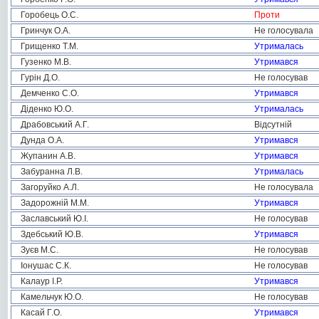
Горобець О.С.
Проти
Гринчук О.А.
Не голосувала
Грищенко Т.М.
Утрималась
Гузенко М.В.
Утримався
Гурін Д.О.
Не голосував
Демченко С.О.
Утримався
Діденко Ю.О.
Утрималась
Драбовський А.Г.
Відсутній
Дунда О.А.
Утримався
Жупанин А.В.
Утримався
Забуранна Л.В.
Утрималась
Загоруйко А.Л.
Не голосувала
Задорожній М.М.
Утримався
Заславський Ю.І.
Не голосував
Здебський Ю.В.
Утримався
Зуєв М.С.
Не голосував
Іонушас С.К.
Не голосував
Калаур І.Р.
Утримався
Камельчук Ю.О.
Не голосував
Касай Г.О.
Утримався