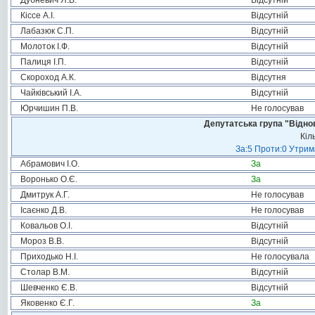
Дубневич Я.В.
Відсутній
Кіссе А.І.
Відсутній
Лабазюк С.П.
Відсутній
Молоток І.Ф.
Відсутній
Палиця І.П.
Відсутній
Скороход А.К.
Відсутня
Чайківський І.А.
Відсутній
Юрчишин П.В.
Не голосував
Депутатська група "Віднов
Кіл
За:5 Проти:0 Утрим
Абрамович І.О.
За
Воронько О.Є.
За
Дмитрук А.Г.
Не голосував
Ісаєнко Д.В.
Не голосував
Ковальов О.І.
Відсутній
Мороз В.В.
Відсутній
Приходько Н.І.
Не голосувала
Столар В.М.
Відсутній
Шевченко Є.В.
Відсутній
Яковенко Є.Г.
За