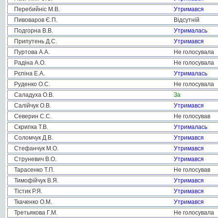
Перебийніс М.В.
Утримався
Пивоваров Є.П.
Відсутній
Подгорна В.В.
Утрималась
Припутень Д.С.
Утримався
Пуртова А.А.
Не голосувала
Радіна А.О.
Не голосувала
Рєпіна Е.А.
Утрималась
Руденко О.С.
Не голосувала
Саладуха О.В.
За
Салійчук О.В.
Утримався
Северин С.С.
Не голосував
Скрипка Т.В.
Утрималась
Соломчук Д.В.
Утримався
Стефанчук М.О.
Утримався
Струневич В.О.
Утримався
Тарасенко Т.П.
Не голосував
Тимофійчук В.Я.
Утримався
Тістик Р.Я.
Утримався
Ткаченко О.М.
Утримався
Третьякова Г.М.
Не голосувала