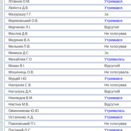
Літвінов О.М.
Утримався
Любота Д.В.
Утримався
Мазурашу Г.Г.
За
Маріковський О.В.
Утримався
Марченко Л.І.
Відсутня
Маслов Д.В.
Не голосував
Медяник В.А.
Утримався
Мельник П.В.
Не голосував
Микиша Д.С.
За
Михайлюк Г.О.
Утрималась
Мокан В.І.
Відсутній
Мошенець О.В.
Не голосувала
Мурдій І.Ю.
Утримався
Нагорняк С.В.
Не голосував
Наталуха Д.А.
Відсутній
Неклюдов В.М.
Утримався
Нікітіна М.В.
Відсутня
Овчинникова Ю.Ю.
Утрималась
Остапенко А.Д.
Утримався
Павловський П.І.
Не голосував
Пасічний О.С.
Утримався