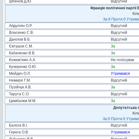
Шпенов Д.Ю.
Відсутній
Фракція політичної партії
Кіл
За:9 Проти:0 Утрима
Абдуллін О.Р.
Відсутній
Власенко С.В.
Відсутній
Данілов В.Б.
Відсутній
Євтушок С.М.
За
Кабаченко В.В.
За
Кожем’якін А.А.
Не голосував
Кучеренко О.Ю.
За
Мейдич О.Л.
Утримався
Немиря Г.М.
Відсутній
Пузійчук А.В.
За
Тарута С.О.
Відсутній
Цимбалюк М.М.
За
Депутатська 
Кіл
За:0 Проти:0 Утрима
Балога В.І.
Відсутній
Герега О.В.
Утримався