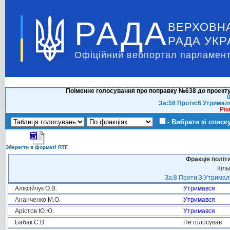
РАДА
ВЕРХОВН
РАДА УКР
Офіційний вебпортал парламент
Поіменне голосування про поправку №638 до проекту
0
За:58 Проти:6 Утримал
Ріш
- Вибрати зі списк
Зберегти в форматі RTF
Фракція політ
Кіль
За:8 Проти:3 Утримали
Аліксійчук О.В.
Утримався
Ананченко М.О.
Утримався
Арістов Ю.Ю.
Утримався
Бабак С.В.
Не голосував