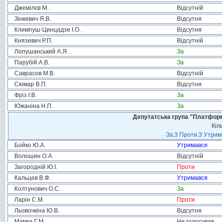
Джемілєв М. .
Відсутній
Зінкевич Я.В.
Відсутня
Климпуш-Цинцадзе І.О.
Відсутня
Князевич Р.П.
Відсутній
Лопушанський А.Я.
За
Парубій А.В.
За
Саврасов М.В.
Відсутній
Сюмар В.П.
Відсутня
Фріз І.В.
За
Южаніна Н.П.
За
Депутатська група "Платформа
Кіл
За:3 Проти:3 Утрим
Бойко Ю.А.
Утримався
Волошин О.А.
Відсутній
Загородній Ю.І.
Проти
Кальцев В.Ф.
Утримався
Колтунович О.С.
За
Ларін С.М.
Проти
Льовочкіна Ю.В.
Відсутня
Мамка Г.М.
Не голосував