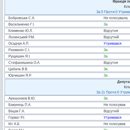
Фракція п
Кіл
За:5 Проти:0 Утрима
Бобровська С.А.
Не голосувала
Васильченко Г.І.
За
Клименко Ю.Л.
Відсутня
Лозинський Р.М.
Відсутній
Осадчук А.П.
Утримався
Рахманін С.І.
За
Рущишин Я.І.
За
Стефанишина О.А.
Відсутня
Цабаль В.В.
За
Юрчишин Я.Р.
За
Депута
Кіл
За:11 Проти:0 Утрим
Арешонков В.Ю.
За
Бакунець П.А.
Не голосував
Вацак Г.А.
Відсутній
Горват Р.І.
Утримався
Кіт А.Б.
Не голосував