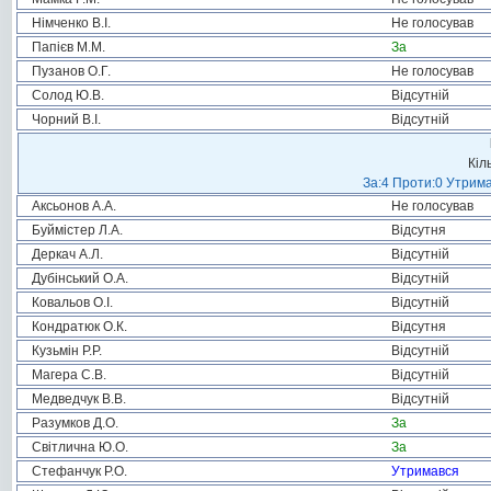
Німченко В.І.
Не голосував
Папієв М.М.
За
Пузанов О.Г.
Не голосував
Солод Ю.В.
Відсутній
Чорний В.І.
Відсутній
Кіл
За:4 Проти:0 Утрима
Аксьонов А.А.
Не голосував
Буймістер Л.А.
Відсутня
Деркач А.Л.
Відсутній
Дубінський О.А.
Відсутній
Ковальов О.І.
Відсутній
Кондратюк О.К.
Відсутня
Кузьмін Р.Р.
Відсутній
Магера С.В.
Відсутній
Медведчук В.В.
Відсутній
Разумков Д.О.
За
Світлична Ю.О.
За
Стефанчук Р.О.
Утримався