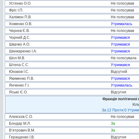
Устенко О.О.
Не голосував
Фріс І.П.
Не голосував
Халімон П.В.
Не голосував
Хоменко О.В.
Утрималась
Чернєв Є.В.
Не голосував
Чорний Д.С.
Утримався
Швачко А.О.
Утримався
Шинкаренко І.А.
Утримався
Шол М.В.
Не голосувала
Штепа С.С.
Утримався
Юнаков І.С.
Відсутній
Якименко П.В.
Утримався
Янченко Г.І.
Утрималась
Ясько Є.О.
Відсутня
Фракція політичної 
Кіл
За:12 Проти:0 Утрима
Алєксєєв С.О.
Не голосував
Бондар М.Л.
За
В’ятрович В.М.
За
Геращенко І.В.
Відсутня