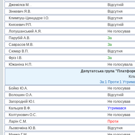
Джемілєв М. .
Відсутній
Зінкевич Я.В.
Відсутня
Климпуш-Цинцадзе І.О.
Відсутня
Князевич Р.П.
Відсутній
Лопушанський А.Я.
Не голосував
Парубій А.В.
За
Саврасов М.В.
За
Сюмар В.П.
Відсутня
Фріз І.В.
За
Южаніна Н.П.
Не голосувала
Депутатська група "Платформа
Кіл
За:1 Проти:1 Утрима
Бойко Ю.А.
Не голосував
Волошин О.А.
Відсутній
Загородній Ю.І.
Не голосував
Кальцев В.Ф.
Утримався
Колтунович О.С.
Не голосував
Ларін С.М.
Проти
Льовочкіна Ю.В.
Відсутня
Мамка Г.М.
Не голосував