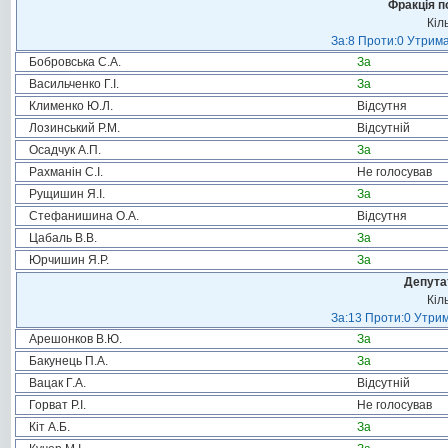
Фракція п
Кіл
За:8 Проти:0 Утрима
Бобровська С.А.
За
Васильченко Г.І.
За
Клименко Ю.Л.
Відсутня
Лозинський Р.М.
Відсутній
Осадчук А.П.
За
Рахманін С.І.
Не голосував
Рущишин Я.І.
За
Стефанишина О.А.
Відсутня
Цабаль В.В.
За
Юрчишин Я.Р.
За
Депута
Кіл
За:13 Проти:0 Утрим
Арешонков В.Ю.
За
Бакунець П.А.
За
Вацак Г.А.
Відсутній
Горват Р.І.
Не голосував
Кіт А.Б.
За