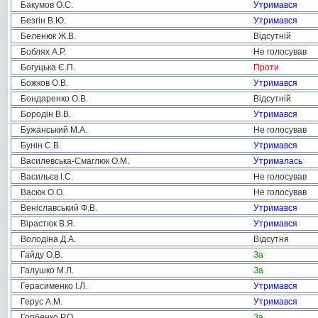
Бакумов О.С.
Утримався
Безгін В.Ю.
Утримався
Беленюк Ж.В.
Відсутній
Боблях А.Р.
Не голосував
Богуцька Є.П.
Проти
Божков О.В.
Утримався
Бондаренко О.В.
Відсутній
Бородін В.В.
Утримався
Бужанський М.А.
Не голосував
Бунін С.В.
Утримався
Василевська-Смаглюк О.М.
Утрималась
Васильєв І.С.
Не голосував
Васюк О.О.
Не голосував
Веніславський Ф.В.
Утримався
Вірастюк В.Я.
Утримався
Володіна Д.А.
Відсутня
Гайду О.В.
За
Галушко М.Л.
За
Герасименко І.Л.
Утримався
Герус А.М.
Утримався
Горбенко Р.О.
За