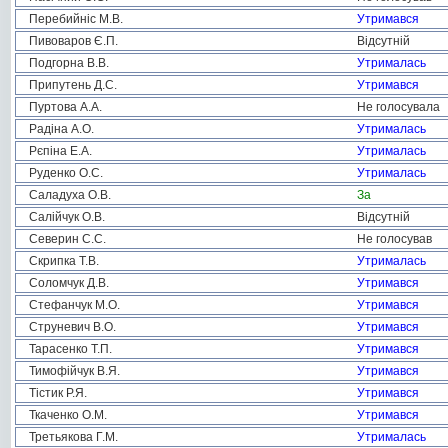
Перебийніс М.В.
Утримався
Пивоваров Є.П.
Відсутній
Подгорна В.В.
Утрималась
Припутень Д.С.
Утримався
Пуртова А.А.
Не голосувала
Радіна А.О.
Утрималась
Рєпіна Е.А.
Утрималась
Руденко О.С.
Утрималась
Саладуха О.В.
За
Салійчук О.В.
Відсутній
Северин С.С.
Не голосував
Скрипка Т.В.
Утрималась
Соломчук Д.В.
Утримався
Стефанчук М.О.
Утримався
Струневич В.О.
Утримався
Тарасенко Т.П.
Утримався
Тимофійчук В.Я.
Утримався
Тістик Р.Я.
Утримався
Ткаченко О.М.
Утримався
Третьякова Г.М.
Утрималась