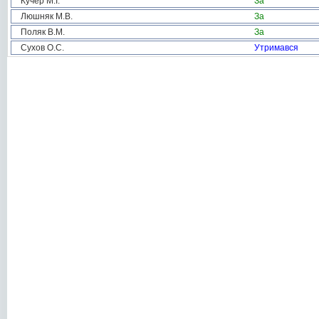
Кучер М.І.
За
Люшняк М.В.
За
Поляк В.М.
За
Сухов О.С.
Утримався