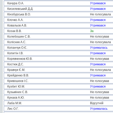
Качура О.А.
Утримався
Кисилевський Д.Д.
Утримався
Кінзбурська В.О.
Не голосувала
Клочко А.А.
Утримався
Ковальов А.В.
Утримався
Козак В.В.
За
Колебошин С.В.
Не голосував
Колісник А.С.
Не голосувала
Копанчук О.Є.
Утрималась
Копитін І.В.
Утримався
Корявченков Ю.В.
Не голосував
Костюк Д.С.
Утримався
Кравчук Є.М.
Не голосувала
Крейденко В.В.
Утримався
Кривошеєв І.С.
Не голосував
Кузбит Ю.М.
Утримався
Кузьміних С.В.
Не голосував
Кунаєв А.Ю.
Не голосував
Лаба М.М.
Відсутній
Лис О.Г.
Утрималась