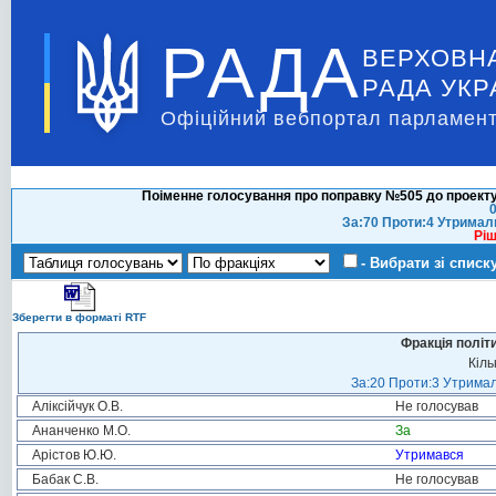
РАДА
ВЕРХОВН
РАДА УКР
Офіційний вебпортал парламент
Поіменне голосування про поправку №505 до проекту
0
За:70 Проти:4 Утримал
Ріш
- Вибрати зі списк
Зберегти в форматі RTF
Фракція політ
Кіль
За:20 Проти:3 Утримал
Аліксійчук О.В.
Не голосував
Ананченко М.О.
За
Арістов Ю.Ю.
Утримався
Бабак С.В.
Не голосував