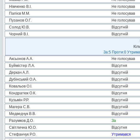
Німченко В.І.
Не голосував
Папієв М.М.
Не голосував
Пузанов О.Г.
Не голосував
Солод Ю.В.
Відсутній
Чорний В.І.
Відсутній
Кіл
За:5 Проти:0 Утрима
Аксьонов А.А.
Не голосував
Буймістер Л.А.
Відсутня
Деркач А.Л.
Відсутній
Дубінський О.А.
Відсутній
Ковальов О.І.
Відсутній
Кондратюк О.К.
Відсутня
Кузьмін Р.Р.
Відсутній
Магера С.В.
Відсутній
Медведчук В.В.
Відсутній
Разумков Д.О.
За
Світлична Ю.О.
Відсутня
Стефанчук Р.О.
Утримався