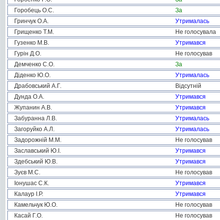
Горобець О.С.
За
Гринчук О.А.
Утрималась
Грищенко Т.М.
Не голосувала
Гузенко М.В.
Утримався
Гурін Д.О.
Не голосував
Демченко С.О.
За
Діденко Ю.О.
Утрималась
Драбовський А.Г.
Відсутній
Дунда О.А.
Утримався
Жупанин А.В.
Утримався
Забуранна Л.В.
Утрималась
Загоруйко А.Л.
Утрималась
Задорожній М.М.
Не голосував
Заславський Ю.І.
Утримався
Здебський Ю.В.
Утримався
Зуєв М.С.
Не голосував
Іонушас С.К.
Утримався
Калаур І.Р.
Утримався
Камельчук Ю.О.
Не голосував
Касай Г.О.
Не голосував