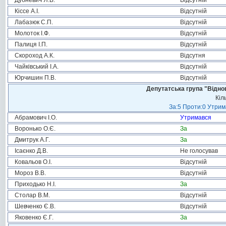
Дубневич Я.В.
Відсутній
Кіссе А.І.
Відсутній
Лабазюк С.П.
Відсутній
Молоток І.Ф.
Відсутній
Палиця І.П.
Відсутній
Скороход А.К.
Відсутня
Чайківський І.А.
Відсутній
Юрчишин П.В.
Відсутній
Депутатська група "Віднов
Кіл
За:5 Проти:0 Утрим
Абрамович І.О.
Утримався
Воронько О.Є.
За
Дмитрук А.Г.
За
Ісаєнко Д.В.
Не голосував
Ковальов О.І.
Відсутній
Мороз В.В.
Відсутній
Приходько Н.І.
За
Столар В.М.
Відсутній
Шевченко Є.В.
Відсутній
Яковенко Є.Г.
За