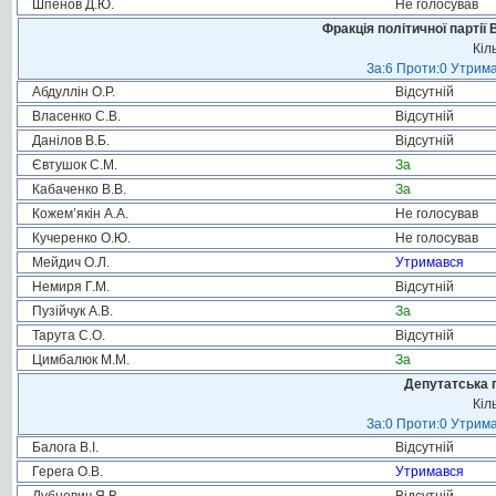
Шпенов Д.Ю.
Не голосував
Фракція політичної партії
Кіл
За:6 Проти:0 Утрима
Абдуллін О.Р.
Відсутній
Власенко С.В.
Відсутній
Данілов В.Б.
Відсутній
Євтушок С.М.
За
Кабаченко В.В.
За
Кожем’якін А.А.
Не голосував
Кучеренко О.Ю.
Не голосував
Мейдич О.Л.
Утримався
Немиря Г.М.
Відсутній
Пузійчук А.В.
За
Тарута С.О.
Відсутній
Цимбалюк М.М.
За
Депутатська 
Кіл
За:0 Проти:0 Утрима
Балога В.І.
Відсутній
Герега О.В.
Утримався