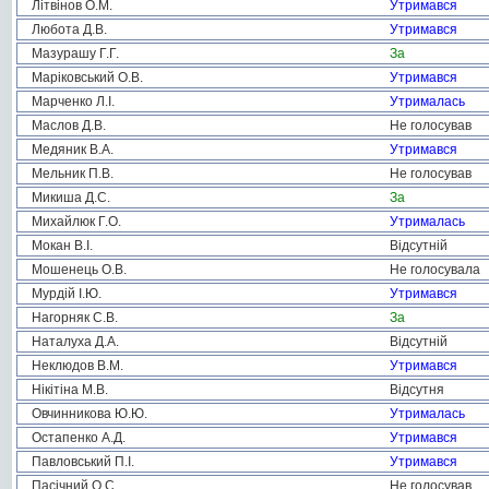
Літвінов О.М.
Утримався
Любота Д.В.
Утримався
Мазурашу Г.Г.
За
Маріковський О.В.
Утримався
Марченко Л.І.
Утрималась
Маслов Д.В.
Не голосував
Медяник В.А.
Утримався
Мельник П.В.
Не голосував
Микиша Д.С.
За
Михайлюк Г.О.
Утрималась
Мокан В.І.
Відсутній
Мошенець О.В.
Не голосувала
Мурдій І.Ю.
Утримався
Нагорняк С.В.
За
Наталуха Д.А.
Відсутній
Неклюдов В.М.
Утримався
Нікітіна М.В.
Відсутня
Овчинникова Ю.Ю.
Утрималась
Остапенко А.Д.
Утримався
Павловський П.І.
Утримався
Пасічний О.С.
Не голосував