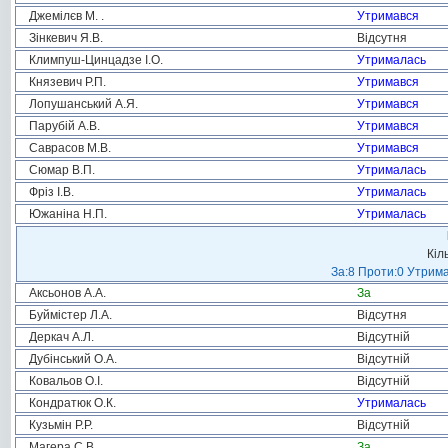
Джемілєв М. .
Утримався
Зінкевич Я.В.
Відсутня
Климпуш-Цинцадзе І.О.
Утрималась
Князевич Р.П.
Утримався
Лопушанський А.Я.
Утримався
Парубій А.В.
Утримався
Саврасов М.В.
Утримався
Сюмар В.П.
Утрималась
Фріз І.В.
Утрималась
Южаніна Н.П.
Утрималась
Кіл
За:8 Проти:0 Утрима
Аксьонов А.А.
За
Буймістер Л.А.
Відсутня
Деркач А.Л.
Відсутній
Дубінський О.А.
Відсутній
Ковальов О.І.
Відсутній
Кондратюк О.К.
Утрималась
Кузьмін Р.Р.
Відсутній
Магера С.В.
За