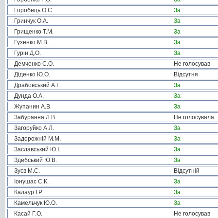
Горобець О.С.
За
Гринчук О.А.
За
Грищенко Т.М.
За
Гузенко М.В.
За
Гурін Д.О.
За
Демченко С.О.
Не голосував
Діденко Ю.О.
Відсутня
Драбовський А.Г.
За
Дунда О.А.
За
Жупанин А.В.
За
Забуранна Л.В.
Не голосувала
Загоруйко А.Л.
За
Задорожній М.М.
За
Заславський Ю.І.
За
Здебський Ю.В.
За
Зуєв М.С.
Відсутній
Іонушас С.К.
За
Калаур І.Р.
За
Камельчук Ю.О.
За
Касай Г.О.
Не голосував