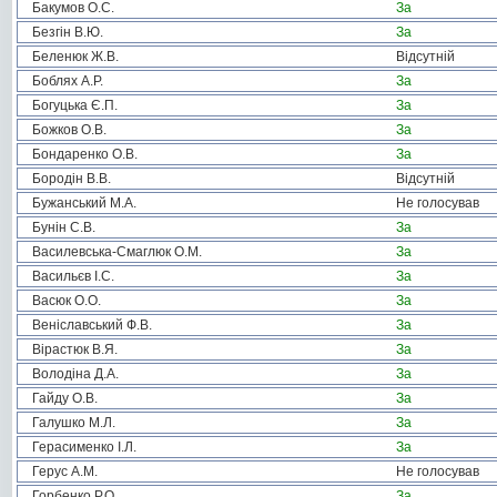
Бакумов О.С.
За
Безгін В.Ю.
За
Беленюк Ж.В.
Відсутній
Боблях А.Р.
За
Богуцька Є.П.
За
Божков О.В.
За
Бондаренко О.В.
За
Бородін В.В.
Відсутній
Бужанський М.А.
Не голосував
Бунін С.В.
За
Василевська-Смаглюк О.М.
За
Васильєв І.С.
За
Васюк О.О.
За
Веніславський Ф.В.
За
Вірастюк В.Я.
За
Володіна Д.А.
За
Гайду О.В.
За
Галушко М.Л.
За
Герасименко І.Л.
За
Герус А.М.
Не голосував
Горбенко Р.О.
За