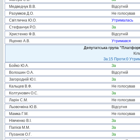
Медведчук В.В.
Відсутній
Разумков Д.О.
Не голосував
Світлична Ю.О.
Утрималась
Стефанчук Р.О.
За
Христенко Ф.В.
Відсутній
Яценко А.В.
Утримався
Депутатська група "Платформа
Кіл
За:15 Проти:0 Утрим
Бойко Ю.А.
За
Волошин О.А.
Відсутній
Загородній Ю.І.
За
Кальцев В.Ф.
Не голосував
Колтунович О.С.
За
Ларін С.М.
Не голосував
Льовочкіна Ю.В.
Відсутня
Мамка Г.М.
Не голосував
Німченко В.І.
За
Папієв М.М.
За
Пузанов О.Г.
За