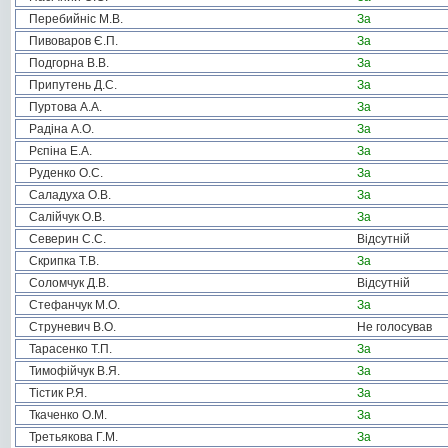
Перебийніс М.В.
За
Пивоваров Є.П.
За
Подгорна В.В.
За
Припутень Д.С.
За
Пуртова А.А.
За
Радіна А.О.
За
Рєпіна Е.А.
За
Руденко О.С.
За
Саладуха О.В.
За
Салійчук О.В.
За
Северин С.С.
Відсутній
Скрипка Т.В.
За
Соломчук Д.В.
Відсутній
Стефанчук М.О.
За
Струневич В.О.
Не голосував
Тарасенко Т.П.
За
Тимофійчук В.Я.
За
Тістик Р.Я.
За
Ткаченко О.М.
За
Третьякова Г.М.
За