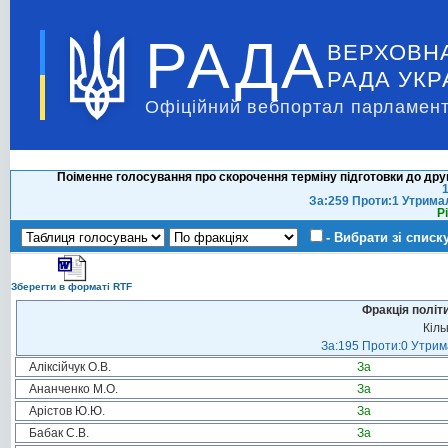
РАДА
ВЕРХОВН
РАДА УКР
Офіційний вебпортал парламент
Поіменне голосування про скорочення терміну підготовки до дру
1
За:259 Проти:1 Утрима
Р
- Вибрати зі списк
Зберегти в форматі RTF
Фракція політ
Кіль
За:195 Проти:0 Утрима
Аліксійчук О.В.
За
Ананченко М.О.
За
Арістов Ю.Ю.
За
Бабак С.В.
За