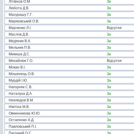
Літвінов О.М.
За
Любота Д.В.
За
Мазурашу Г.Г.
За
Маріковський О.В.
За
Марченко Л.І.
Відсутня
Маслов Д.В.
За
Медяник В.А.
За
Мельник П.В.
За
Микиша Д.С.
За
Михайлюк Г.О.
Відсутня
Мокан В.І.
За
Мошенець О.В.
За
Мурдій І.Ю.
За
Нагорняк С.В.
За
Наталуха Д.А.
За
Неклюдов В.М.
За
Нікітіна М.В.
За
Овчинникова Ю.Ю.
За
Остапенко А.Д.
За
Павловський П.І.
За
Пасічний О.С.
За