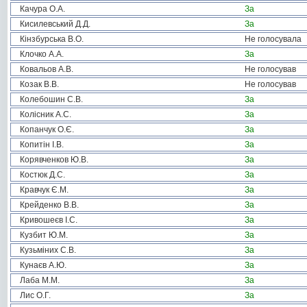
Качура О.А.
За
Кисилевський Д.Д.
За
Кінзбурська В.О.
Не голосувала
Клочко А.А.
За
Ковальов А.В.
Не голосував
Козак В.В.
Не голосував
Колебошин С.В.
За
Колісник А.С.
За
Копанчук О.Є.
За
Копитін І.В.
За
Корявченков Ю.В.
За
Костюк Д.С.
За
Кравчук Є.М.
За
Крейденко В.В.
За
Кривошеєв І.С.
За
Кузбит Ю.М.
За
Кузьміних С.В.
За
Кунаєв А.Ю.
За
Лаба М.М.
За
Лис О.Г.
За