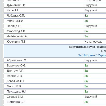
Герега О.В.
Не голосував
Дубневич Я.В.
Відсутній
Кіссе А.І.
Відсутній
Лабазюк С.П.
За
Молоток І.Ф.
За
Палиця І.П.
Відсутній
Скороход А.К.
За
Чайківський І.А.
За
Юрчишин П.В.
Не голосував
Депутатська група "Віднов
Кіл
За:16 Проти:0 Утрим
Абрамович І.О.
Відсутній
Воронько О.Є.
За
Дмитрук А.Г.
За
Ісаєнко Д.В.
За
Ковальов О.І.
За
Мороз В.В.
За
Приходько Н.І.
За
Столар В.М.
Відсутній
Шевченко Є.В.
За