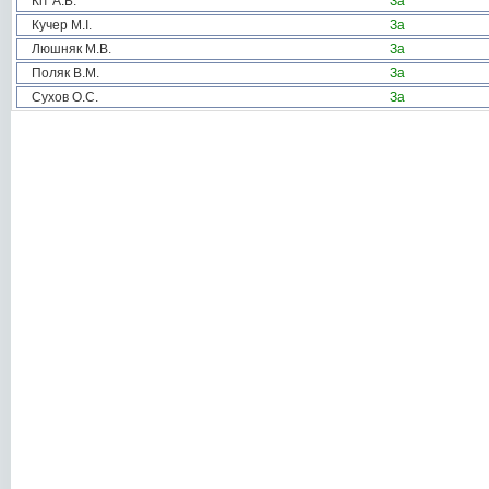
Кіт А.Б.
За
Кучер М.І.
За
Люшняк М.В.
За
Поляк В.М.
За
Сухов О.С.
За