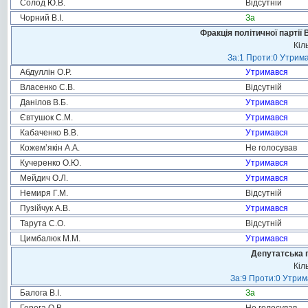
Солод Ю.В.
Відсутній
Чорний В.І.
За
Фракція політичної партії
Кіл
За:1 Проти:0 Утрима
Абдуллін О.Р.
Утримався
Власенко С.В.
Відсутній
Данілов В.Б.
Утримався
Євтушок С.М.
Утримався
Кабаченко В.В.
Утримався
Кожем’якін А.А.
Не голосував
Кучеренко О.Ю.
Утримався
Мейдич О.Л.
Утримався
Немиря Г.М.
Відсутній
Пузійчук А.В.
Утримався
Тарута С.О.
Відсутній
Цимбалюк М.М.
Утримався
Депутатська 
Кіл
За:9 Проти:0 Утрим
Балога В.І.
За