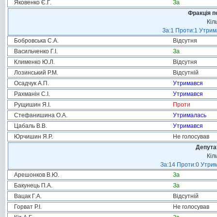
Яковенко Є.Г.
За
Фракція п
Кіл
За:1 Проти:1 Утрим
Бобровська С.А.
Відсутня
Васильченко Г.І.
За
Клименко Ю.Л.
Відсутня
Лозинський Р.М.
Відсутній
Осадчук А.П.
Утримався
Рахманін С.І.
Утримався
Рущишин Я.І.
Проти
Стефанишина О.А.
Утрималась
Цабаль В.В.
Утримався
Юрчишин Я.Р.
Не голосував
Депута
Кіл
За:14 Проти:0 Утрим
Арешонков В.Ю.
За
Бакунець П.А.
За
Вацак Г.А.
Відсутній
Горват Р.І.
Не голосував