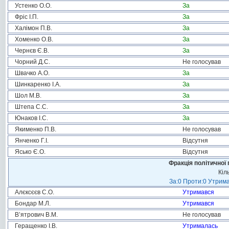
Устенко О.О.
За
Фріс І.П.
За
Халімон П.В.
За
Хоменко О.В.
За
Чернєв Є.В.
За
Чорний Д.С.
Не голосував
Швачко А.О.
За
Шинкаренко І.А.
За
Шол М.В.
За
Штепа С.С.
За
Юнаков І.С.
За
Якименко П.В.
Не голосував
Янченко Г.І.
Відсутня
Ясько Є.О.
Відсутня
Фракція політичної 
Кіл
За:0 Проти:0 Утрима
Алєксєєв С.О.
Утримався
Бондар М.Л.
Утримався
В’ятрович В.М.
Не голосував
Геращенко І.В.
Утрималась