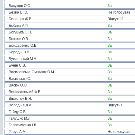
Бакумов О.С.
За
Безгін В.Ю.
Не голосував
Беленюк Ж.В.
Відсутній
Боблях А.Р.
За
Богуцька Є.П.
За
Божков О.В.
За
Бондаренко О.В.
За
Бородін В.В.
За
Бужанський М.А.
За
Бунін С.В.
За
Василевська-Смаглюк О.М.
За
Васильєв І.С.
За
Васюк О.О.
За
Веніславський Ф.В.
За
Вірастюк В.Я.
За
Володіна Д.А.
Відсутня
Гайду О.В.
За
Галушко М.Л.
За
Герасименко І.Л.
За
Герус А.М.
Не голосував