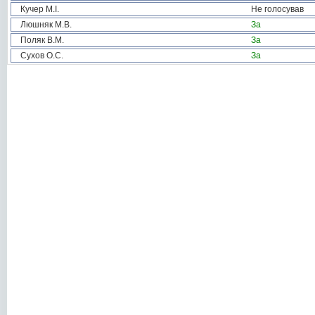
Кучер М.І.
Не голосував
Люшняк М.В.
За
Поляк В.М.
За
Сухов О.С.
За