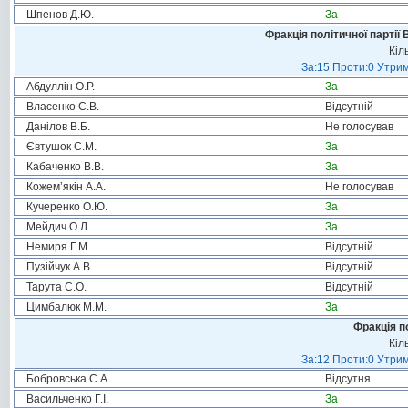
Шпенов Д.Ю.
За
Фракція політичної партії
Кіл
За:15 Проти:0 Утрим
Абдуллін О.Р.
За
Власенко С.В.
Відсутній
Данілов В.Б.
Не голосував
Євтушок С.М.
За
Кабаченко В.В.
За
Кожем’якін А.А.
Не голосував
Кучеренко О.Ю.
За
Мейдич О.Л.
За
Немиря Г.М.
Відсутній
Пузійчук А.В.
Відсутній
Тарута С.О.
Відсутній
Цимбалюк М.М.
За
Фракція п
Кіл
За:12 Проти:0 Утрим
Бобровська С.А.
Відсутня
Васильченко Г.І.
За