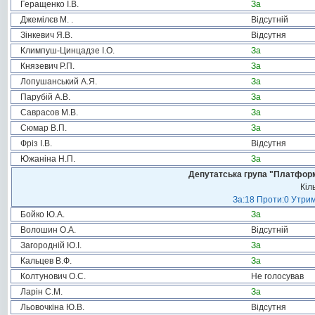
Геращенко І.В.
За
Джемілєв М. .
Відсутній
Зінкевич Я.В.
Відсутня
Климпуш-Цинцадзе І.О.
За
Князевич Р.П.
За
Лопушанський А.Я.
За
Парубій А.В.
За
Саврасов М.В.
За
Сюмар В.П.
За
Фріз І.В.
Відсутня
Южаніна Н.П.
За
Депутатська група "Платформа
Кіл
За:18 Проти:0 Утрим
Бойко Ю.А.
За
Волошин О.А.
Відсутній
Загородній Ю.І.
За
Кальцев В.Ф.
За
Колтунович О.С.
Не голосував
Ларін С.М.
За
Льовочкіна Ю.В.
Відсутня