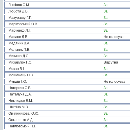
Літвінов О.М.
За
Любота Д.В.
За
Мазурашу Г.Г.
За
Маріковський О.В.
За
Марченко Л.І.
За
Маслов Д.В.
Не голосував
Медяник В.А.
За
Мельник П.В.
За
Микиша Д.С.
За
Михайлюк Г.О.
Відсутня
Мокан В.І.
За
Мошенець О.В.
За
Мурдій І.Ю.
Не голосував
Нагорняк С.В.
За
Наталуха Д.А.
За
Неклюдов В.М.
За
Нікітіна М.В.
За
Овчинникова Ю.Ю.
За
Остапенко А.Д.
За
Павловський П.І.
За