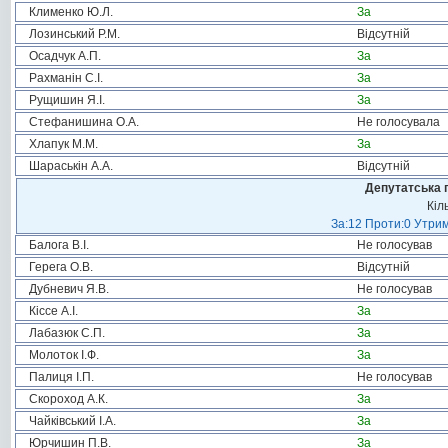
Клименко Ю.Л.
За
Лозинський Р.М.
Відсутній
Осадчук А.П.
За
Рахманін С.І.
За
Рущишин Я.І.
За
Стефанишина О.А.
Не голосувала
Хлапук М.М.
За
Шараськін А.А.
Відсутній
Депутатська 
Кіл
За:12 Проти:0 Утрим
Балога В.І.
Не голосував
Герега О.В.
Відсутній
Дубневич Я.В.
Не голосував
Кіссе А.І.
За
Лабазюк С.П.
За
Молоток І.Ф.
За
Палиця І.П.
Не голосував
Скороход А.К.
За
Чайківський І.А.
За
Юрчишин П.В.
За