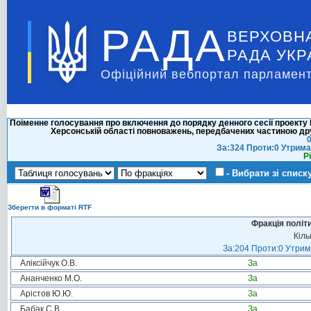
РАДА
ВЕРХОВН
РАДА УКР
Офіційний вебпортал парламент
Поіменне голосування про включення до порядку денного сесії проекту 
Херсонській області повноважень, передбачених частиною дру
0
За:324 Проти:0 Утрима
Р
- Вибрати зі списк
Зберегти в форматі RTF
Фракція політ
Кіль
За:204 Проти:0 Утрима
Аліксійчук О.В.
За
Ананченко М.О.
За
Арістов Ю.Ю.
За
Бабак С.В.
За