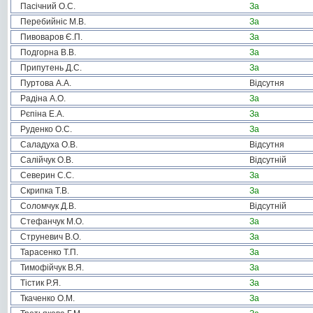
Пасічний О.С.
За
Перебийніс М.В.
За
Пивоваров Є.П.
За
Подгорна В.В.
За
Припутень Д.С.
За
Пуртова А.А.
Відсутня
Радіна А.О.
За
Рєпіна Е.А.
За
Руденко О.С.
За
Саладуха О.В.
Відсутня
Салійчук О.В.
Відсутній
Северин С.С.
За
Скрипка Т.В.
За
Соломчук Д.В.
Відсутній
Стефанчук М.О.
За
Струневич В.О.
За
Тарасенко Т.П.
За
Тимофійчук В.Я.
За
Тістик Р.Я.
За
Ткаченко О.М.
За