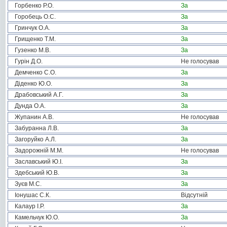
Горбенко Р.О.
За
Горобець О.С.
За
Гринчук О.А.
За
Грищенко Т.М.
За
Гузенко М.В.
За
Гурін Д.О.
Не голосував
Демченко С.О.
За
Діденко Ю.О.
За
Драбовський А.Г.
За
Дунда О.А.
За
Жупанин А.В.
Не голосував
Забуранна Л.В.
За
Загоруйко А.Л.
За
Задорожній М.М.
Не голосував
Заславський Ю.І.
За
Здебський Ю.В.
За
Зуєв М.С.
За
Іонушас С.К.
Відсутній
Калаур І.Р.
За
Камельчук Ю.О.
За