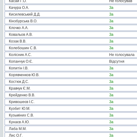
Касай Г.О.
Не голосував
Качура О.А.
За
Кисилевський Д.Д.
За
Кінзбурська В.О.
За
Клочко А.А.
За
Ковальов А.В.
За
Козак В.В.
За
Колебошин С.В.
За
Колісник А.С.
Не голосувала
Копанчук О.Є.
Відсутня
Копитін І.В.
За
Корявченков Ю.В.
За
Костюк Д.С.
За
Кравчук Є.М.
За
Крейденко В.В.
За
Кривошеєв І.С.
За
Кузбит Ю.М.
За
Кузьміних С.В.
За
Кунаєв А.Ю.
За
Лаба М.М.
За
Лис О.Г.
За