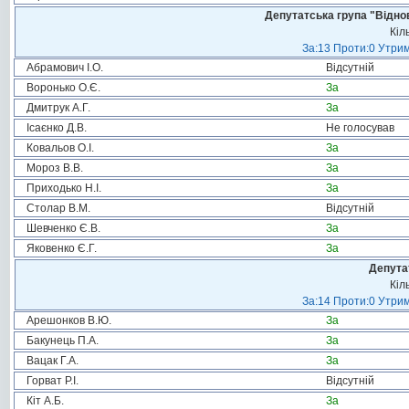
Депутатська група "Віднов
Кіл
За:13 Проти:0 Утрим
Абрамович І.О.
Відсутній
Воронько О.Є.
За
Дмитрук А.Г.
За
Ісаєнко Д.В.
Не голосував
Ковальов О.І.
За
Мороз В.В.
За
Приходько Н.І.
За
Столар В.М.
Відсутній
Шевченко Є.В.
За
Яковенко Є.Г.
За
Депута
Кіл
За:14 Проти:0 Утрим
Арешонков В.Ю.
За
Бакунець П.А.
За
Вацак Г.А.
За
Горват Р.І.
Відсутній
Кіт А.Б.
За