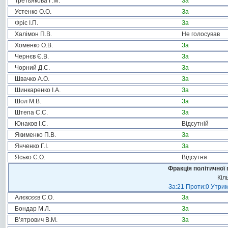
Третьякова Г.М.
За
Устенко О.О.
За
Фріс І.П.
За
Халімон П.В.
Не голосував
Хоменко О.В.
За
Чернєв Є.В.
За
Чорний Д.С.
За
Швачко А.О.
За
Шинкаренко І.А.
За
Шол М.В.
За
Штепа С.С.
За
Юнаков І.С.
Відсутній
Якименко П.В.
За
Янченко Г.І.
За
Ясько Є.О.
Відсутня
Фракція політичної 
Кіл
За:21 Проти:0 Утрим
Алєксєєв С.О.
За
Бондар М.Л.
За
В’ятрович В.М.
За