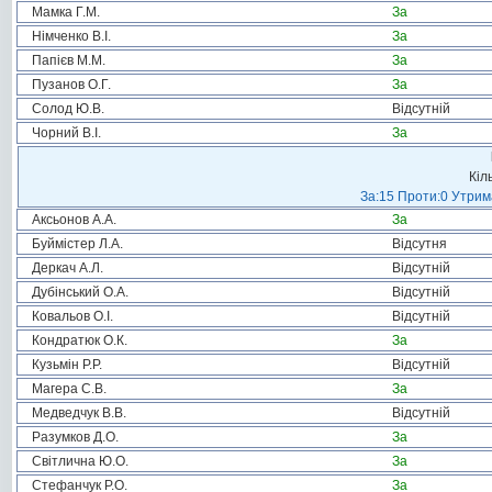
Мамка Г.М.
За
Німченко В.І.
За
Папієв М.М.
За
Пузанов О.Г.
За
Солод Ю.В.
Відсутній
Чорний В.І.
За
Кіл
За:15 Проти:0 Утрима
Аксьонов А.А.
За
Буймістер Л.А.
Відсутня
Деркач А.Л.
Відсутній
Дубінський О.А.
Відсутній
Ковальов О.І.
Відсутній
Кондратюк О.К.
За
Кузьмін Р.Р.
Відсутній
Магера С.В.
За
Медведчук В.В.
Відсутній
Разумков Д.О.
За
Світлична Ю.О.
За
Стефанчук Р.О.
За