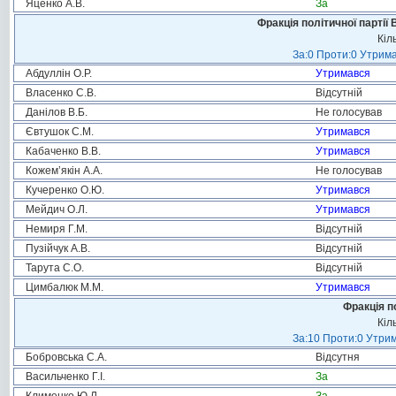
Яценко А.В.
За
Фракція політичної партії
Кіл
За:0 Проти:0 Утрима
Абдуллін О.Р.
Утримався
Власенко С.В.
Відсутній
Данілов В.Б.
Не голосував
Євтушок С.М.
Утримався
Кабаченко В.В.
Утримався
Кожем’якін А.А.
Не голосував
Кучеренко О.Ю.
Утримався
Мейдич О.Л.
Утримався
Немиря Г.М.
Відсутній
Пузійчук А.В.
Відсутній
Тарута С.О.
Відсутній
Цимбалюк М.М.
Утримався
Фракція п
Кіл
За:10 Проти:0 Утрим
Бобровська С.А.
Відсутня
Васильченко Г.І.
За