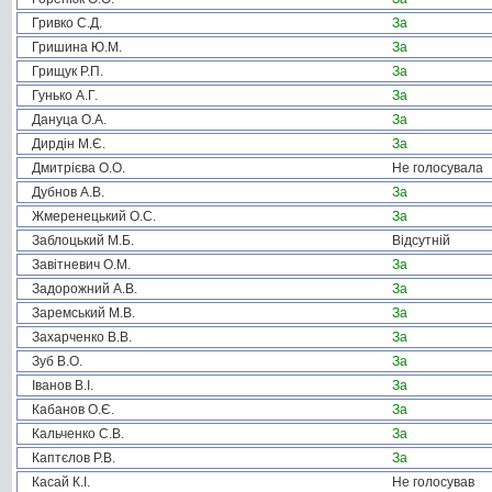
Гривко С.Д.
За
Гришина Ю.М.
За
Грищук Р.П.
За
Гунько А.Г.
За
Дануца О.А.
За
Дирдін М.Є.
За
Дмитрієва О.О.
Не голосувала
Дубнов А.В.
За
Жмеренецький О.С.
За
Заблоцький М.Б.
Відсутній
Завітневич О.М.
За
Задорожний А.В.
За
Заремський М.В.
За
Захарченко В.В.
За
Зуб В.О.
За
Іванов В.І.
За
Кабанов О.Є.
За
Кальченко С.В.
За
Каптєлов Р.В.
За
Касай К.І.
Не голосував