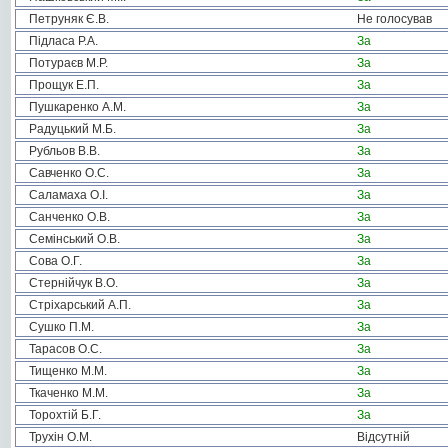
Петруняк Є.В.
Не голосував
Підласа Р.А.
За
Потураєв М.Р.
За
Прощук Е.П.
За
Пушкаренко А.М.
За
Радуцький М.Б.
За
Рубльов В.В.
За
Савченко О.С.
За
Саламаха О.І.
За
Санченко О.В.
За
Семінський О.В.
За
Сова О.Г.
За
Стернійчук В.О.
За
Стріхарський А.П.
За
Сушко П.М.
За
Тарасов О.С.
За
Тищенко М.М.
За
Ткаченко М.М.
За
Торохтій Б.Г.
За
Трухін О.М.
Відсутній