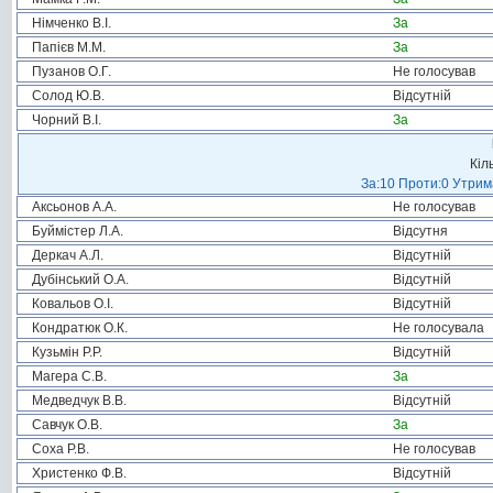
Німченко В.І.
За
Папієв М.М.
За
Пузанов О.Г.
Не голосував
Солод Ю.В.
Відсутній
Чорний В.І.
За
Кіл
За:10 Проти:0 Утрима
Аксьонов А.А.
Не голосував
Буймістер Л.А.
Відсутня
Деркач А.Л.
Відсутній
Дубінський О.А.
Відсутній
Ковальов О.І.
Відсутній
Кондратюк О.К.
Не голосувала
Кузьмін Р.Р.
Відсутній
Магера С.В.
За
Медведчук В.В.
Відсутній
Савчук О.В.
За
Соха Р.В.
Не голосував
Христенко Ф.В.
Відсутній