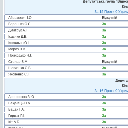
Депутатська група "Віднов
Кіл
За:15 Проти:0 Утрим
Абрамович І.О.
Відсутній
Воронько О.Є.
За
Дмитрук А.Г.
За
Ісаєнко Д.В.
За
Ковальов О.І.
За
Мороз В.В.
За
Приходько Н.І.
За
Столар В.М.
Відсутній
Шевченко Є.В.
За
Яковенко Є.Г.
За
Депута
Кіл
За:16 Проти:0 Утрим
Арешонков В.Ю.
За
Бакунець П.А.
За
Вацак Г.А.
За
Горват Р.І.
За
Кіт А.Б.
За