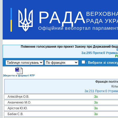
РАДА
ВЕРХОВН
РАДА УКР
Офіційний вебпортал парламент
Поіменне голосування про проект Закону про Державний бюдже
0
За:295 Проти:0 Утрима
Р
- Вибрати зі списк
Зберегти в форматі RTF
Фракція політ
Кіль
За:211 Проти:0 Утрима
Аліксійчук О.В.
За
Ананченко М.О.
За
Арістов Ю.Ю.
За
Бабак С.В.
За