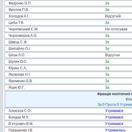
Федієнко О.П.
За
Фролов П.В.
За
Холодов А.І.
Відсутній
Циба Т.В.
За
Чернявський С.М.
Не голосував
Чорноморов А.О.
За
Швець С.Ф.
За
Шипайло О.І.
За
Шпак Л.О.
Відсутня
Шуляк О.О.
За
Юраш С.А.
За
Яковлєва Н.І.
За
Яременко Б.В.
За
Яцик Ю.Г.
За
Фракція політичної 
Кіл
За:0 Проти:0 Утрима
Алєксєєв С.О.
Утримався
Бондар М.Л.
Утримався
В’ятрович В.М.
Утримався
Геращенко І.В.
Утрималась