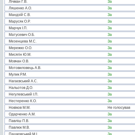
Лічман Г.В.
За
Ляшенко А.О.
За
Мандзій С.В.
За
Марусяк О.Р.
За
Марчук І.П.
За
Матусевич О.Б.
За
Мезенцева М.С.
За
Мережко О.О.
За
Мисягін Ю.М.
За
Мовчан О.В.
За
Мотовиловець А.В.
За
Мулик Р.М.
За
Нагаєвський А.С.
За
Нальотов Д.О.
За
Негулевський І.П.
За
Нестеренко К.О.
За
Новіков М.М.
Не голосував
Одарченко А.М.
За
Павліш П.В.
За
Павлюк М.В.
За
Пашковський М.І.
За