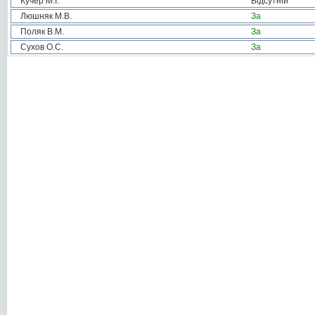
Кучер М.І.
Відсутній
Люшняк М.В.
За
Поляк В.М.
За
Сухов О.С.
За