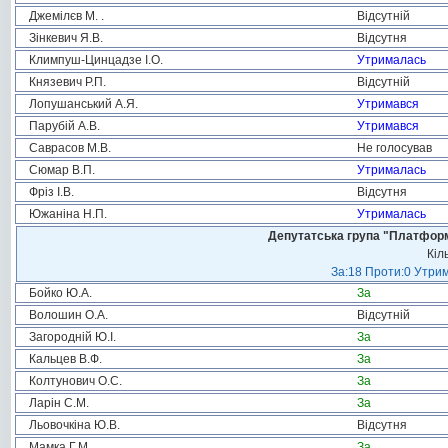
Джемілєв М. .
Відсутній
Зінкевич Я.В.
Відсутня
Климпуш-Цинцадзе І.О.
Утрималась
Князевич Р.П.
Відсутній
Лопушанський А.Я.
Утримався
Парубій А.В.
Утримався
Саврасов М.В.
Не голосував
Сюмар В.П.
Утрималась
Фріз І.В.
Відсутня
Южаніна Н.П.
Утрималась
Депутатська група "Платформа
Кіл
За:18 Проти:0 Утрим
Бойко Ю.А.
За
Волошин О.А.
Відсутній
Загородній Ю.І.
За
Кальцев В.Ф.
За
Колтунович О.С.
За
Ларін С.М.
За
Льовочкіна Ю.В.
Відсутня
Мамка Г.М.
За