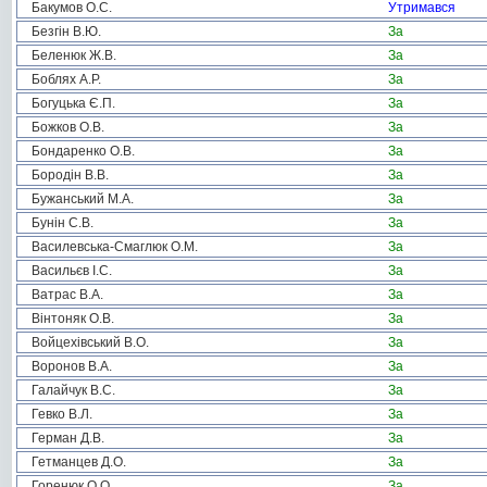
Бакумов О.С.
Утримався
Безгін В.Ю.
За
Беленюк Ж.В.
За
Боблях А.Р.
За
Богуцька Є.П.
За
Божков О.В.
За
Бондаренко О.В.
За
Бородін В.В.
За
Бужанський М.А.
За
Бунін С.В.
За
Василевська-Смаглюк О.М.
За
Васильєв І.С.
За
Ватрас В.А.
За
Вінтоняк О.В.
За
Войцехівський В.О.
За
Воронов В.А.
За
Галайчук В.С.
За
Гевко В.Л.
За
Герман Д.В.
За
Гетманцев Д.О.
За
Горенюк О.О.
За