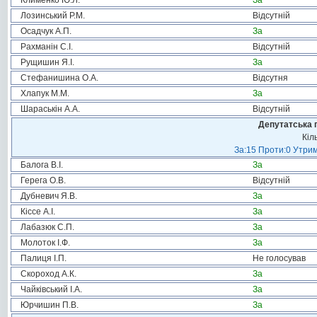
Клименко Ю.Л.
За
Лозинський Р.М.
Відсутній
Осадчук А.П.
За
Рахманін С.І.
Відсутній
Рущишин Я.І.
За
Стефанишина О.А.
Відсутня
Хлапук М.М.
За
Шараськін А.А.
Відсутній
Депутатська 
Кіл
За:15 Проти:0 Утрим
Балога В.І.
За
Герега О.В.
Відсутній
Дубневич Я.В.
За
Кіссе А.І.
За
Лабазюк С.П.
За
Молоток І.Ф.
За
Палиця І.П.
Не голосував
Скороход А.К.
За
Чайківський І.А.
За
Юрчишин П.В.
За