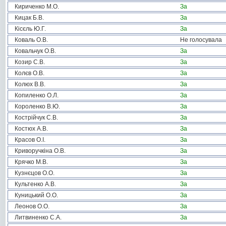
Кириченко М.О.
За
Кицак Б.В.
За
Кісєль Ю.Г.
За
Коваль О.В.
Не голосувала
Ковальчук О.В.
За
Козир С.В.
За
Колєв О.В.
За
Колюх В.В.
За
Копиленко О.Л.
За
Короленко В.Ю.
За
Кострійчук С.В.
За
Костюх А.В.
За
Красов О.І.
За
Криворучкіна О.В.
За
Крячко М.В.
За
Кузнєцов О.О.
За
Культенко А.В.
За
Куницький О.О.
За
Леонов О.О.
За
Литвиненко С.А.
За