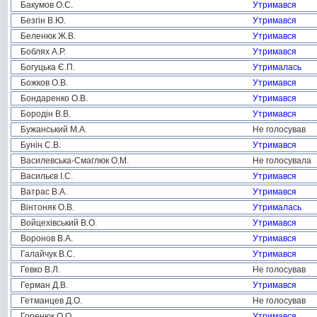
Бакумов О.С.
Утримався
Безгін В.Ю.
Утримався
Беленюк Ж.В.
Утримався
Боблях А.Р.
Утримався
Богуцька Є.П.
Утрималась
Божков О.В.
Утримався
Бондаренко О.В.
Утримався
Бородін В.В.
Утримався
Бужанський М.А.
Не голосував
Бунін С.В.
Утримався
Василевська-Смаглюк О.М.
Не голосувала
Васильєв І.С.
Утримався
Ватрас В.А.
Утримався
Вінтоняк О.В.
Утрималась
Войцехівський В.О.
Утримався
Воронов В.А.
Утримався
Галайчук В.С.
Утримався
Гевко В.Л.
Не голосував
Герман Д.В.
Утримався
Гетманцев Д.О.
Не голосував
Горенюк О.О.
Утримався