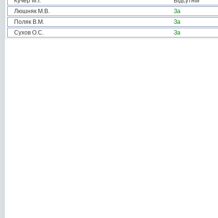
Кучер М.І.
Відсутній
Люшняк М.В.
За
Поляк В.М.
За
Сухов О.С.
За