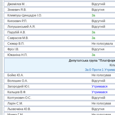
Джемілєв М. .
Відсутній
Зінкевич Я.В.
Відсутня
Климпуш-Цинцадзе І.О.
За
Князевич Р.П.
Відсутній
Лопушанський А.Я.
Відсутній
Парубій А.В.
За
Саврасов М.В.
За
Сюмар В.П.
Не голосувала
Фріз І.В.
Відсутня
Южаніна Н.П.
За
Депутатська група "Платформа
Кіл
За:0 Проти:1 Утрима
Бойко Ю.А.
Не голосував
Волошин О.А.
Відсутній
Загородній Ю.І.
Утримався
Кальцев В.Ф.
Утримався
Колтунович О.С.
Відсутній
Ларін С.М.
Не голосував
Льовочкіна Ю.В.
Відсутня
Мамка Г.М.
Не голосував