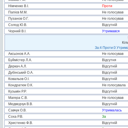
Німченко В.І.
Проти
Папієв М.М.
Не голосував
Пузанов О.Г.
Не голосував
Солод Ю.В.
Відсутній
Чорний В.І.
Утримався
Кіл
За:4 Проти:0 Утрима
Аксьонов А.А.
Не голосував
Буймістер Л.А.
Відсутня
Деркач А.Л.
Відсутній
Дубінський О.А.
Відсутній
Ковальов О.І.
Відсутній
Кондратюк О.К.
Не голосувала
Кузьмін Р.Р.
Відсутній
Магера С.В.
Не голосував
Медведчук В.В.
Відсутній
Савчук О.В.
Утрималась
Соха Р.В.
За
Христенко Ф.В.
Відсутній