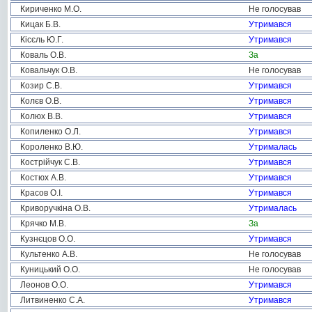
Кириченко М.О.
Не голосував
Кицак Б.В.
Утримався
Кісєль Ю.Г.
Утримався
Коваль О.В.
За
Ковальчук О.В.
Не голосував
Козир С.В.
Утримався
Колєв О.В.
Утримався
Колюх В.В.
Утримався
Копиленко О.Л.
Утримався
Короленко В.Ю.
Утрималась
Кострійчук С.В.
Утримався
Костюх А.В.
Утримався
Красов О.І.
Утримався
Криворучкіна О.В.
Утрималась
Крячко М.В.
За
Кузнєцов О.О.
Утримався
Культенко А.В.
Не голосував
Куницький О.О.
Не голосував
Леонов О.О.
Утримався
Литвиненко С.А.
Утримався