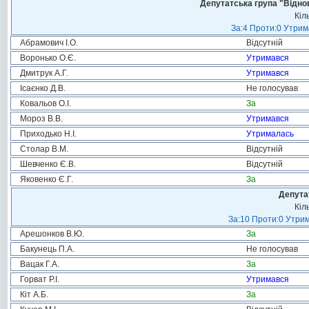
Депутатська група "Віднов
Кіл
За:4 Проти:0 Утрим
Абрамович І.О.
Відсутній
Воронько О.Є.
Утримався
Дмитрук А.Г.
Утримався
Ісаєнко Д.В.
Не голосував
Ковальов О.І.
За
Мороз В.В.
Утримався
Приходько Н.І.
Утрималась
Столар В.М.
Відсутній
Шевченко Є.В.
Відсутній
Яковенко Є.Г.
За
Депута
Кіл
За:10 Проти:0 Утрим
Арешонков В.Ю.
За
Бакунець П.А.
Не голосував
Вацак Г.А.
За
Горват Р.І.
Утримався
Кіт А.Б.
За