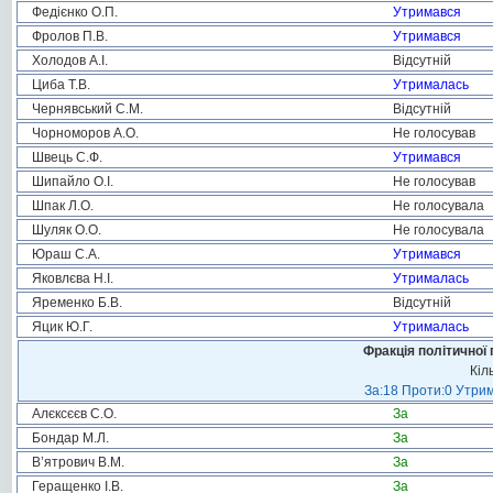
Федієнко О.П.
Утримався
Фролов П.В.
Утримався
Холодов А.І.
Відсутній
Циба Т.В.
Утрималась
Чернявський С.М.
Відсутній
Чорноморов А.О.
Не голосував
Швець С.Ф.
Утримався
Шипайло О.І.
Не голосував
Шпак Л.О.
Не голосувала
Шуляк О.О.
Не голосувала
Юраш С.А.
Утримався
Яковлєва Н.І.
Утрималась
Яременко Б.В.
Відсутній
Яцик Ю.Г.
Утрималась
Фракція політичної 
Кіл
За:18 Проти:0 Утрим
Алєксєєв С.О.
За
Бондар М.Л.
За
В’ятрович В.М.
За
Геращенко І.В.
За