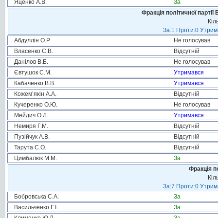
Яценко А.В.
За
Фракція політичної партії
Кіл
За:1 Проти:0 Утрим
Абдуллін О.Р.
Не голосував
Власенко С.В.
Відсутній
Данілов В.Б.
Не голосував
Євтушок С.М.
Утримався
Кабаченко В.В.
Утримався
Кожем’якін А.А.
Відсутній
Кучеренко О.Ю.
Не голосував
Мейдич О.Л.
Утримався
Немиря Г.М.
Відсутній
Пузійчук А.В.
Відсутній
Тарута С.О.
Відсутній
Цимбалюк М.М.
За
Фракція п
Кіл
За:7 Проти:0 Утрим
Бобровська С.А.
За
Васильченко Г.І.
За