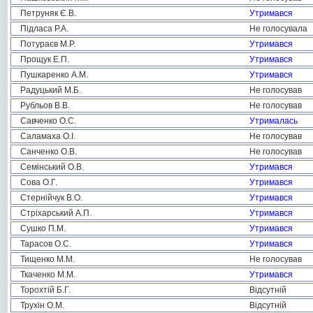
Петруняк Є.В.
Утримався
Підласа Р.А.
Не голосувала
Потураєв М.Р.
Утримався
Прощук Е.П.
Утримався
Пушкаренко А.М.
Утримався
Радуцький М.Б.
Не голосував
Рубльов В.В.
Не голосував
Савченко О.С.
Утрималась
Саламаха О.І.
Не голосував
Санченко О.В.
Не голосував
Семінський О.В.
Утримався
Сова О.Г.
Утримався
Стернійчук В.О.
Утримався
Стріхарський А.П.
Утримався
Сушко П.М.
Утримався
Тарасов О.С.
Утримався
Тищенко М.М.
Не голосував
Ткаченко М.М.
Утримався
Торохтій Б.Г.
Відсутній
Трухін О.М.
Відсутній