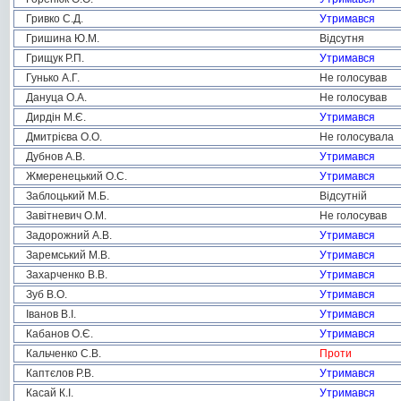
Гривко С.Д.
Утримався
Гришина Ю.М.
Відсутня
Грищук Р.П.
Утримався
Гунько А.Г.
Не голосував
Дануца О.А.
Не голосував
Дирдін М.Є.
Утримався
Дмитрієва О.О.
Не голосувала
Дубнов А.В.
Утримався
Жмеренецький О.С.
Утримався
Заблоцький М.Б.
Відсутній
Завітневич О.М.
Не голосував
Задорожний А.В.
Утримався
Заремський М.В.
Утримався
Захарченко В.В.
Утримався
Зуб В.О.
Утримався
Іванов В.І.
Утримався
Кабанов О.Є.
Утримався
Кальченко С.В.
Проти
Каптєлов Р.В.
Утримався
Касай К.І.
Утримався