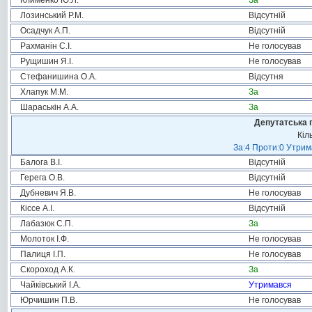
Клименко Ю.Л.
За
Лозинський Р.М.
Відсутній
Осадчук А.П.
Відсутній
Рахманін С.І.
Не голосував
Рущишин Я.І.
Не голосував
Стефанишина О.А.
Відсутня
Хлапук М.М.
За
Шараськін А.А.
За
Депутатська 
Кіл
За:4 Проти:0 Утрим
Балога В.І.
Відсутній
Герега О.В.
Відсутній
Дубневич Я.В.
Не голосував
Кіссе А.І.
Відсутній
Лабазюк С.П.
За
Молоток І.Ф.
Не голосував
Палиця І.П.
Не голосував
Скороход А.К.
За
Чайківський І.А.
Утримався
Юрчишин П.В.
Не голосував