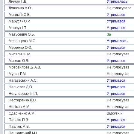
Лічман Г.В.
Утрималась
Ляшенко А.О.
Не голосувала
Мандзій С.В.
Утримався
Марусяк О.Р.
Утримався
Марчук І.П.
Утримався
Матусевич О.Б.
За
Мезенцева М.С.
Утрималась
Мережко О.О.
Утримався
Мисягін Ю.М.
Не голосував
Мовчан О.В.
Утримався
Мотовиловець А.В.
Не голосував
Мулик Р.М.
Не голосував
Нагаєвський А.С.
Утримався
Нальотов Д.О.
Утримався
Негулевський І.П.
Утримався
Нестеренко К.О.
Не голосував
Новіков М.М.
Не голосував
Одарченко А.М.
Відсутній
Павліш П.В.
Утримався
Павлюк М.В.
Утримався
Пашковський М.І.
Не голосував