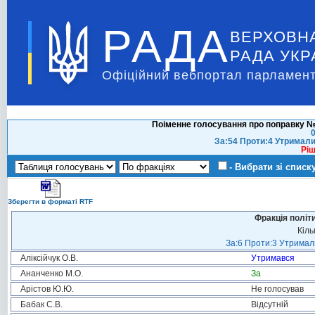
РАДА
ВЕРХОВН
РАДА УКР
Офіційний вебпортал парламент
Поіменне голосування про поправку №
0
За:54 Проти:4 Утримали
Ріш
- Вибрати зі списк
Зберегти в форматі RTF
Фракція політ
Кіль
За:6 Проти:3 Утримали
Аліксійчук О.В.
Утримався
Ананченко М.О.
За
Арістов Ю.Ю.
Не голосував
Бабак С.В.
Відсутній