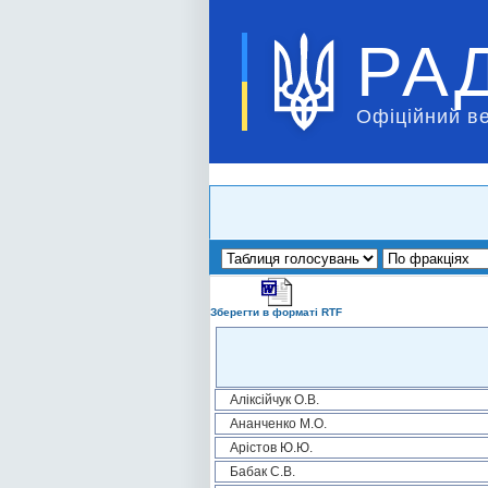
РА
Офіційний в
Зберегти в форматі RTF
Аліксійчук О.В.
Ананченко М.О.
Арістов Ю.Ю.
Бабак С.В.