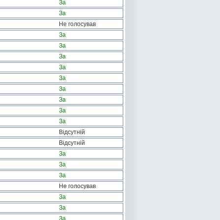
За
За
Не голосував
За
За
За
За
За
За
За
За
За
Відсутній
Відсутній
За
За
За
Не голосував
За
За
За