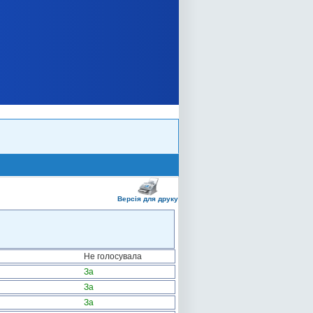
Версія для друку
Не голосувала
За
За
За