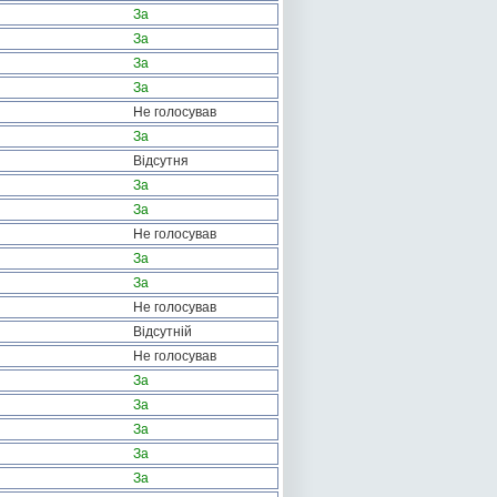
За
За
За
За
Не голосував
За
Відсутня
За
За
Не голосував
За
За
Не голосував
Відсутній
Не голосував
За
За
За
За
За