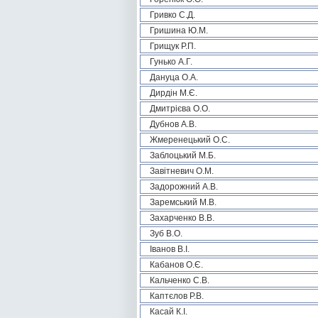
Гривко С.Д.
Гришина Ю.М.
Грищук Р.П.
Гунько А.Г.
Дануца О.А.
Дирдін М.Є.
Дмитрієва О.О.
Дубнов А.В.
Жмеренецький О.С.
Заблоцький М.Б.
Завітневич О.М.
Задорожний А.В.
Заремський М.В.
Захарченко В.В.
Зуб В.О.
Іванов В.І.
Кабанов О.Є.
Кальченко С.В.
Каптєлов Р.В.
Касай К.І.