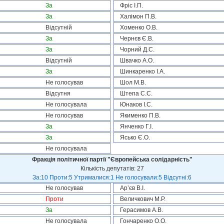
За
Фріс І.П.
За
Халімон П.В.
Відсутній
Хоменко О.В.
За
Чернєв Є.В.
За
Чорний Д.С.
Відсутній
Швачко А.О.
За
Шинкаренко І.А.
Не голосував
Шол М.В.
Відсутня
Штепа С.С.
Не голосувала
Юнаков І.С.
Не голосував
Якименко П.В.
За
Янченко Г.І.
За
Ясько Є.О.
Не голосувала
Фракція політичної партії "Європейська солідарність"
Кількість депутатів: 27
За:10 Проти:5 Утрималися:1 Не голосували:5 Відсутні:6
Не голосував
Ар’єв В.І.
Проти
Величкович М.Р.
За
Герасимов А.В.
Не голосувала
Гончаренко О.О.