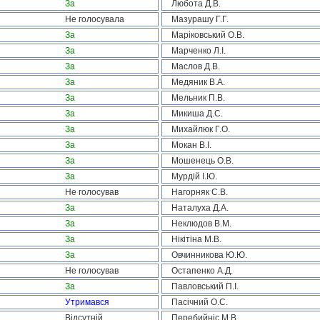
За
Любота Д.В.
Не голосувала
Мазурашу Г.Г.
За
Маріковський О.В.
За
Марченко Л.І.
За
Маслов Д.В.
За
Медяник В.А.
За
Мельник П.В.
За
Микиша Д.С.
За
Михайлюк Г.О.
За
Мокан В.І.
За
Мошенець О.В.
За
Мурдій І.Ю.
Не голосував
Нагорняк С.В.
За
Наталуха Д.А.
За
Неклюдов В.М.
За
Нікітіна М.В.
За
Овчинникова Ю.Ю.
Не голосував
Остапенко А.Д.
За
Павловський П.І.
Утримався
Пасічний О.С.
Відсутній
Перебийніс М.В.