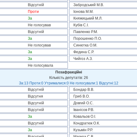
Відсутній
Забродський М.В.
Проти
Іонова М.М.
За
Княжицький М.Л.
Не голосував
Кубів С.І.
Відсутній
Павленко Р.М.
За
Порошенко П.О.
Не голосував
Синютка О.М.
За
Федина С.Р.
За
Чийгоз А.З.
Не голосувала
Позафракційні
Кількість депутатів: 26
За:13 Проти:0 Утрималися:0 Не голосували:1 Відсутні:12
Відсутній
Бондар В.В.
Відсутня
Гриб В.О.
Відсутній
Довгий О.С.
Відсутній
Іванісов Р.В.
За
Ковальов О.І.
Відсутній
Кондратюк О.К.
За
Кузьмін Р.Р.
Відсутній
Магера С.В.