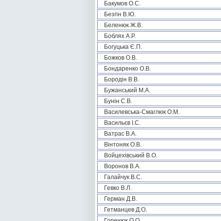
Бакумов О.С.
Безгін В.Ю.
Беленюк Ж.В.
Боблях А.Р.
Богуцька Є.П.
Божков О.В.
Бондаренко О.В.
Бородін В.В.
Бужанський М.А.
Бунін С.В.
Василевська-Смаглюк О.М.
Васильєв І.С.
Ватрас В.А.
Вінтоняк О.В.
Войцехівський В.О.
Воронов В.А.
Галайчук В.С.
Гевко В.Л.
Герман Д.В.
Гетманцев Д.О.
Горенюк О.О.