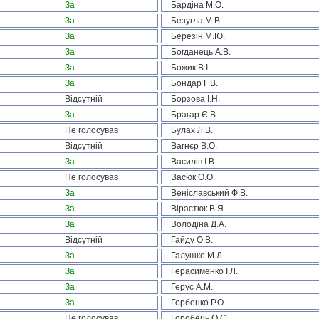
За
Бардіна М.О.
За
Безугла М.В.
За
Березін М.Ю.
За
Богданець А.В.
За
Божик В.І.
За
Бондар Г.В.
Відсутній
Борзова І.Н.
За
Брагар Є.В.
Не голосував
Булах Л.В.
Відсутній
Вагнєр В.О.
За
Василів І.В.
Не голосував
Васюк О.О.
За
Веніславський Ф.В.
За
Вірастюк В.Я.
За
Володіна Д.А.
Відсутній
Гайду О.В.
За
Галушко М.Л.
За
Герасименко І.Л.
За
Герус А.М.
За
Горбенко Р.О.
Не голосував
Горобець О.С.