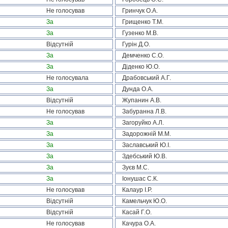
Не голосував
Гринчук О.А.
За
Грищенко Т.М.
За
Гузенко М.В.
Відсутній
Гурін Д.О.
За
Демченко С.О.
За
Діденко Ю.О.
Не голосувала
Драбовський А.Г.
За
Дунда О.А.
Відсутній
Жупанин А.В.
Не голосував
Забуранна Л.В.
За
Загоруйко А.Л.
За
Задорожній М.М.
За
Заславський Ю.І.
За
Здебський Ю.В.
За
Зуєв М.С.
За
Іонушас С.К.
Не голосував
Калаур І.Р.
Відсутній
Камельчук Ю.О.
Відсутній
Касай Г.О.
Не голосував
Качура О.А.