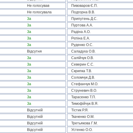
Не голосував
Пивоваров Є.П.
Не голосувала
Подгорна В.В.
За
Припутень Д.С.
За
Пуртова А.А.
За
Радіна А.О.
За
Рєпіна Е.А.
За
Руденко О.С.
Відсутня
Саладуха О.В.
За
Салійчук О.В.
За
Северин С.С.
За
Скрипка Т.В.
За
Соломчук Д.В.
За
Стефанчук М.О.
За
Струневич В.О.
За
Тарасенко Т.П.
За
Тимофійчук В.Я.
Відсутній
Тістик Р.Я.
Відсутній
Ткаченко О.М.
Відсутній
Третьякова Г.М.
Відсутній
Устенко О.О.