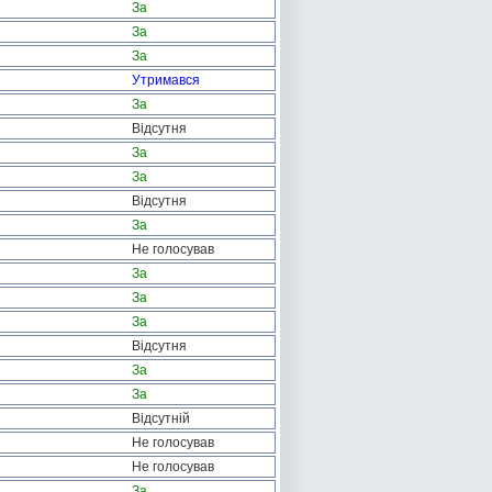
За
За
За
Утримався
За
Відсутня
За
За
Відсутня
За
Не голосував
За
За
За
Відсутня
За
За
Відсутній
Не голосував
Не голосував
За