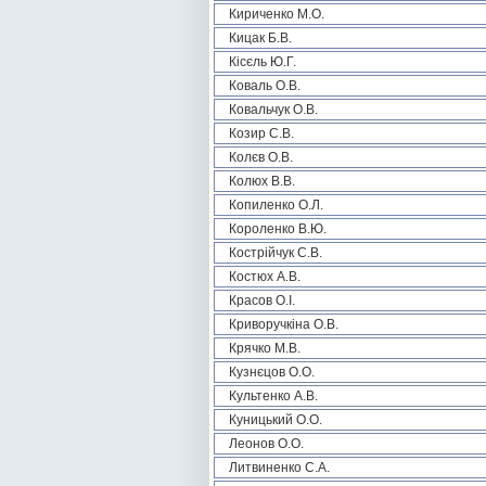
Кириченко М.О.
Кицак Б.В.
Кісєль Ю.Г.
Коваль О.В.
Ковальчук О.В.
Козир С.В.
Колєв О.В.
Колюх В.В.
Копиленко О.Л.
Короленко В.Ю.
Кострійчук С.В.
Костюх А.В.
Красов О.І.
Криворучкіна О.В.
Крячко М.В.
Кузнєцов О.О.
Культенко А.В.
Куницький О.О.
Леонов О.О.
Литвиненко С.А.