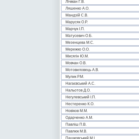
Лічман Г.В.
Ляшенко А.О.
Мандзій С.В.
Марусяк О.Р.
Марчук І.П.
Матусевич О.Б.
Мезенцева М.С.
Мережко О.О.
Мисягін Ю.М.
Мовчан О.В.
Мотовиловець А.В.
Мулик Р.М.
Нагаєвський А.С.
Нальотов Д.О.
Негулевський І.П.
Нестеренко К.О.
Новіков М.М.
Одарченко А.М.
Павліш П.В.
Павлюк М.В.
Пашковський М.І.