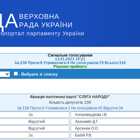
ДА
ВЕРХОВНА
РАДА УКРАЇНИ
ебпортал парламенту України
Сигнальне голосування
13.01.2023 10:21
За:238 Проти:6 Утрималися:4 Не голосували:70 Всього:318
Рішення прийнято
- Вибрати зі списку
Фракція політичної партії "СЛУГА НАРОДУ"
Кількість депутатів: 239
За:158 Проти:0 Утрималися:2 Не голосували:45 Відсутні:34
За
Аллахвердієва І.В.
Відсутній
Арахамія Д.Г.
Відсутній
Арсенюк О.О.
За
Бабій Р.В.