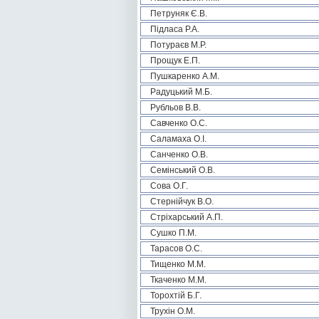
Петруняк Є.В.
Підласа Р.А.
Потураєв М.Р.
Прощук Е.П.
Пушкаренко А.М.
Радуцький М.Б.
Рубльов В.В.
Савченко О.С.
Саламаха О.І.
Санченко О.В.
Семінський О.В.
Сова О.Г.
Стернійчук В.О.
Стріхарський А.П.
Сушко П.М.
Тарасов О.С.
Тищенко М.М.
Ткаченко М.М.
Торохтій Б.Г.
Трухін О.М.