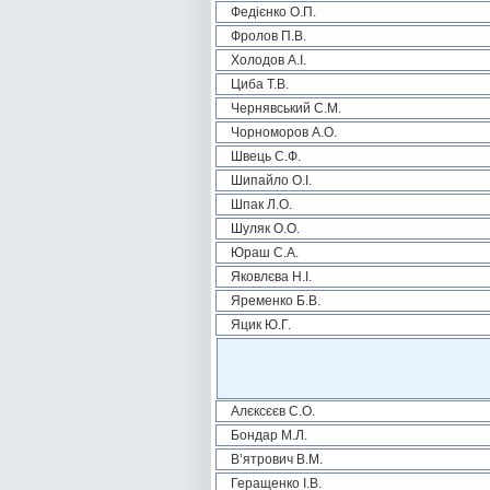
Федієнко О.П.
Фролов П.В.
Холодов А.І.
Циба Т.В.
Чернявський С.М.
Чорноморов А.О.
Швець С.Ф.
Шипайло О.І.
Шпак Л.О.
Шуляк О.О.
Юраш С.А.
Яковлєва Н.І.
Яременко Б.В.
Яцик Ю.Г.
Алєксєєв С.О.
Бондар М.Л.
В’ятрович В.М.
Геращенко І.В.