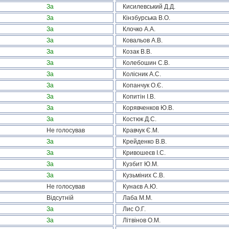
За
Кисилевський Д.Д.
За
Кінзбурська В.О.
За
Клочко А.А.
За
Ковальов А.В.
За
Козак В.В.
За
Колебошин С.В.
За
Колісник А.С.
За
Копанчук О.Є.
За
Копитін І.В.
За
Корявченков Ю.В.
За
Костюк Д.С.
Не голосував
Кравчук Є.М.
За
Крейденко В.В.
За
Кривошеєв І.С.
За
Кузбит Ю.М.
За
Кузьміних С.В.
Не голосував
Кунаєв А.Ю.
Відсутній
Лаба М.М.
За
Лис О.Г.
За
Літвінов О.М.