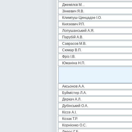
Джемілєв М. .
Зінкевич Я.В.
Климпуш-Цинцадзе І.О.
Князевич Р.П.
Лопушанський А.Я.
Парубій А.В.
Саврасов М.В.
Сюмар В.П.
Фріз І.В.
Южаніна Н.П.
Аксьонов А.А.
Буймістер Л.А.
Деркач А.Л.
Дубінський О.А.
Кіссе А.І.
Козак Т.Р.
Корнієнко О.С.
Лерос Г.Б.