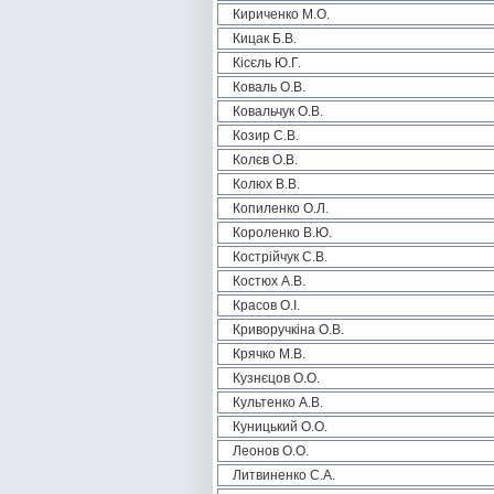
Кириченко М.О.
Кицак Б.В.
Кісєль Ю.Г.
Коваль О.В.
Ковальчук О.В.
Козир С.В.
Колєв О.В.
Колюх В.В.
Копиленко О.Л.
Короленко В.Ю.
Кострійчук С.В.
Костюх А.В.
Красов О.І.
Криворучкіна О.В.
Крячко М.В.
Кузнєцов О.О.
Культенко А.В.
Куницький О.О.
Леонов О.О.
Литвиненко С.А.