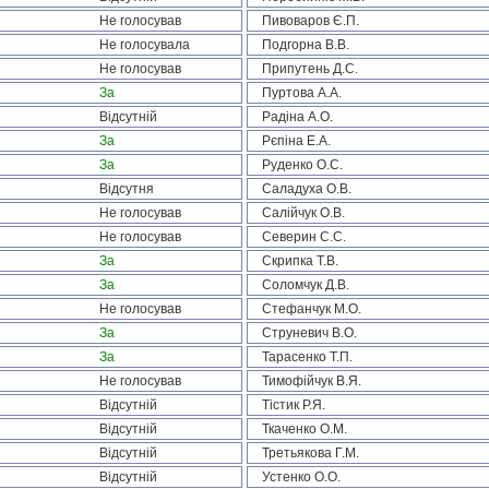
Не голосував
Пивоваров Є.П.
Не голосувала
Подгорна В.В.
Не голосував
Припутень Д.С.
За
Пуртова А.А.
Відсутній
Радіна А.О.
За
Рєпіна Е.А.
За
Руденко О.С.
Відсутня
Саладуха О.В.
Не голосував
Салійчук О.В.
Не голосував
Северин С.С.
За
Скрипка Т.В.
За
Соломчук Д.В.
Не голосував
Стефанчук М.О.
За
Струневич В.О.
За
Тарасенко Т.П.
Не голосував
Тимофійчук В.Я.
Відсутній
Тістик Р.Я.
Відсутній
Ткаченко О.М.
Відсутній
Третьякова Г.М.
Відсутній
Устенко О.О.