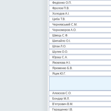
Федієнко О.П.
Фролов П.В.
Холодов А.І.
Циба Т.В.
Чернявський С.М.
Чорноморов А.О.
Швець С.Ф.
Шипайло О.І.
Шпак Л.О.
Шуляк О.О.
Юраш С.А.
Яковлєва Н.І.
Яременко Б.В.
Яцик Ю.Г.
Алєксєєв С.О.
Бондар М.Л.
В’ятрович В.М.
Геращенко І.В.