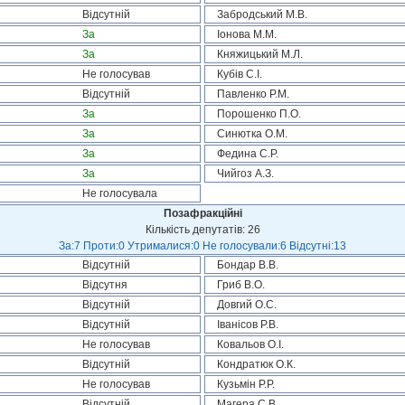
Відсутній
Забродський М.В.
За
Іонова М.М.
За
Княжицький М.Л.
Не голосував
Кубів С.І.
Відсутній
Павленко Р.М.
За
Порошенко П.О.
За
Синютка О.М.
За
Федина С.Р.
За
Чийгоз А.З.
Не голосувала
Позафракційні
Кількість депутатів: 26
За:7 Проти:0 Утрималися:0 Не голосували:6 Відсутні:13
Відсутній
Бондар В.В.
Відсутня
Гриб В.О.
Відсутній
Довгий О.С.
Відсутній
Іванісов Р.В.
Не голосував
Ковальов О.І.
Відсутній
Кондратюк О.К.
Не голосував
Кузьмін Р.Р.
Відсутній
Магера С.В.