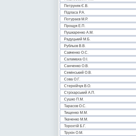
Петруняк Є.В.
Підласа Р.А.
Потураєв М.Р.
Прощук Е.П.
Пушкаренко А.М.
Радуцький М.Б.
Рубльов В.В.
Савченко О.С.
Саламаха О.І.
Санченко О.В.
Семінський О.В.
Сова О.Г.
Стернійчук В.О.
Стріхарський А.П.
Сушко П.М.
Тарасов О.С.
Тищенко М.М.
Ткаченко М.М.
Торохтій Б.Г.
Трухін О.М.