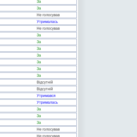
За
За
Не голосував
Утрималась
Не голосував
За
За
За
За
За
За
За
Відсутній
Відсутній
Утримався
Утрималась
За
За
За
Не голосував
Не голосував