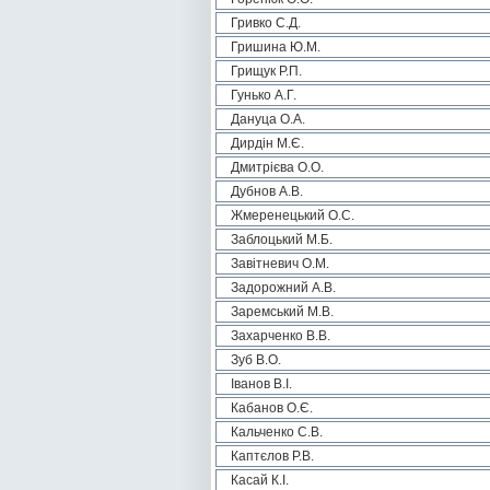
Гривко С.Д.
Гришина Ю.М.
Грищук Р.П.
Гунько А.Г.
Дануца О.А.
Дирдін М.Є.
Дмитрієва О.О.
Дубнов А.В.
Жмеренецький О.С.
Заблоцький М.Б.
Завітневич О.М.
Задорожний А.В.
Заремський М.В.
Захарченко В.В.
Зуб В.О.
Іванов В.І.
Кабанов О.Є.
Кальченко С.В.
Каптєлов Р.В.
Касай К.І.