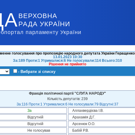
ДА
ВЕРХОВНА
РАДА УКРАЇНИ
ебпортал парламенту України
менне голосування про пропозицію народного депутата України Геращенко 
13.01.2023 10:30
За:189 Проти:1 Утрималися:6 Не голосували:114 Всього:310
Рішення не прийнято
- Вибрати зі списку
Фракція політичної партії "СЛУГА НАРОДУ"
Кількість депутатів: 239
За:116 Проти:1 Утрималися:6 Не голосували:79 Відсутні:37
За
Аллахвердієва І.В.
Відсутній
Арахамія Д.Г.
Відсутній
Арсенюк О.О.
Не голосував
Бабій Р.В.