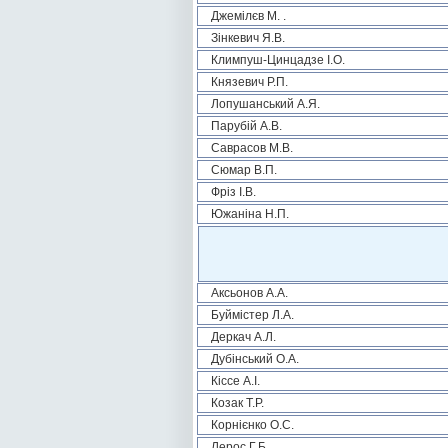
Джемілєв М. .
Зінкевич Я.В.
Климпуш-Цинцадзе І.О.
Князевич Р.П.
Лопушанський А.Я.
Парубій А.В.
Саврасов М.В.
Сюмар В.П.
Фріз І.В.
Южаніна Н.П.
Аксьонов А.А.
Буймістер Л.А.
Деркач А.Л.
Дубінський О.А.
Кіссе А.І.
Козак Т.Р.
Корнієнко О.С.
Лерос Г.Б.