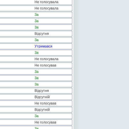
Не голосувала
Не голосувала
За
За
За
Відсутня
За
Утримався
За
Не голосувала
Не голосував
За
За
За
Відсутня
Відсутній
Не голосував
Відсутній
За
Не голосував
За