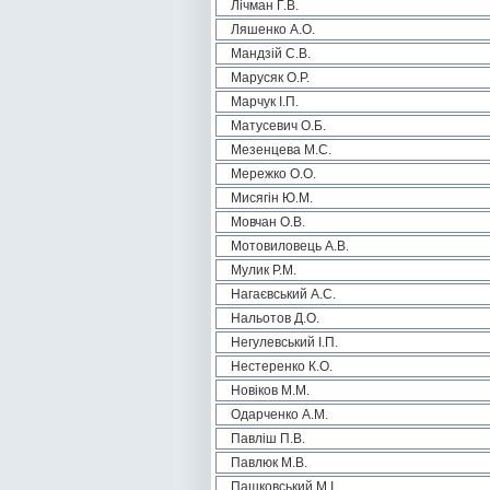
Лічман Г.В.
Ляшенко А.О.
Мандзій С.В.
Марусяк О.Р.
Марчук І.П.
Матусевич О.Б.
Мезенцева М.С.
Мережко О.О.
Мисягін Ю.М.
Мовчан О.В.
Мотовиловець А.В.
Мулик Р.М.
Нагаєвський А.С.
Нальотов Д.О.
Негулевський І.П.
Нестеренко К.О.
Новіков М.М.
Одарченко А.М.
Павліш П.В.
Павлюк М.В.
Пашковський М.І.