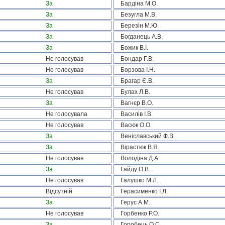
За
Бардіна М.О.
За
Безугла М.В.
За
Березін М.Ю.
За
Богданець А.В.
За
Божик В.І.
Не голосував
Бондар Г.В.
Не голосував
Борзова І.Н.
За
Брагар Є.В.
Не голосував
Булах Л.В.
За
Вагнєр В.О.
Не голосувала
Василів І.В.
Не голосував
Васюк О.О.
За
Веніславський Ф.В.
За
Вірастюк В.Я.
Не голосував
Володіна Д.А.
За
Гайду О.В.
Не голосував
Галушко М.Л.
Відсутній
Герасименко І.Л.
За
Герус А.М.
Не голосував
Горбенко Р.О.
За
Горобець О.С.