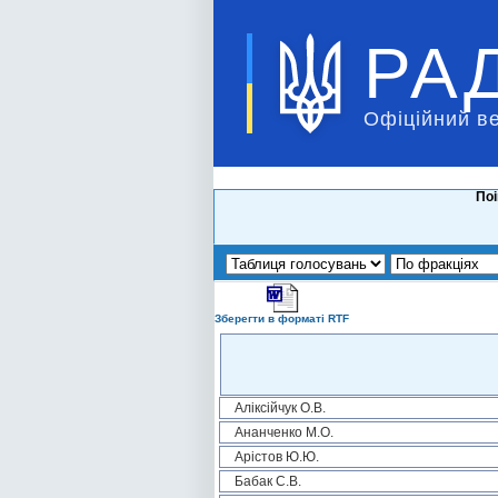
РА
Офіційний в
Поі
Зберегти в форматі RTF
Аліксійчук О.В.
Ананченко М.О.
Арістов Ю.Ю.
Бабак С.В.