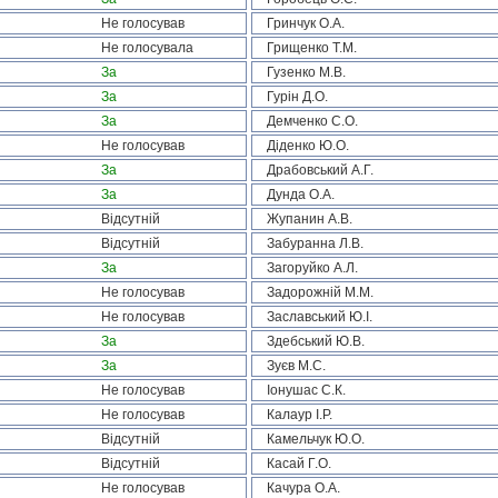
Не голосував
Гринчук О.А.
Не голосувала
Грищенко Т.М.
За
Гузенко М.В.
За
Гурін Д.О.
За
Демченко С.О.
Не голосував
Діденко Ю.О.
За
Драбовський А.Г.
За
Дунда О.А.
Відсутній
Жупанин А.В.
Відсутній
Забуранна Л.В.
За
Загоруйко А.Л.
Не голосував
Задорожній М.М.
Не голосував
Заславський Ю.І.
За
Здебський Ю.В.
За
Зуєв М.С.
Не голосував
Іонушас С.К.
Не голосував
Калаур І.Р.
Відсутній
Камельчук Ю.О.
Відсутній
Касай Г.О.
Не голосував
Качура О.А.