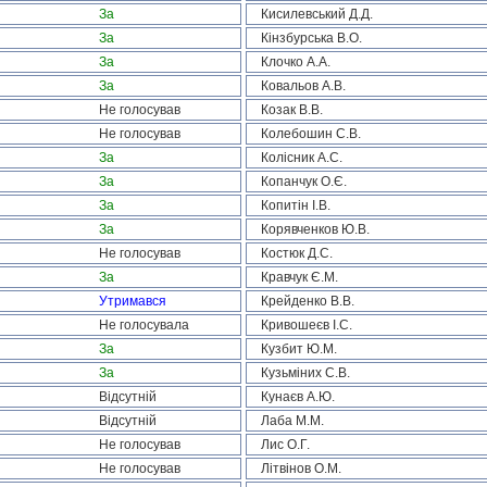
За
Кисилевський Д.Д.
За
Кінзбурська В.О.
За
Клочко А.А.
За
Ковальов А.В.
Не голосував
Козак В.В.
Не голосував
Колебошин С.В.
За
Колісник А.С.
За
Копанчук О.Є.
За
Копитін І.В.
За
Корявченков Ю.В.
Не голосував
Костюк Д.С.
За
Кравчук Є.М.
Утримався
Крейденко В.В.
Не голосувала
Кривошеєв І.С.
За
Кузбит Ю.М.
За
Кузьміних С.В.
Відсутній
Кунаєв А.Ю.
Відсутній
Лаба М.М.
Не голосував
Лис О.Г.
Не голосував
Літвінов О.М.