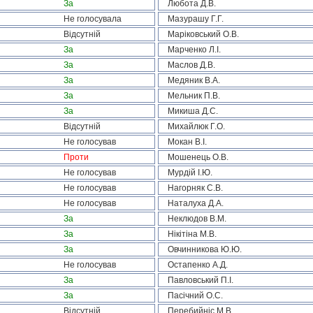
За
Любота Д.В.
Не голосувала
Мазурашу Г.Г.
Відсутній
Маріковський О.В.
За
Марченко Л.І.
За
Маслов Д.В.
За
Медяник В.А.
За
Мельник П.В.
За
Микиша Д.С.
Відсутній
Михайлюк Г.О.
Не голосував
Мокан В.І.
Проти
Мошенець О.В.
Не голосував
Мурдій І.Ю.
Не голосував
Нагорняк С.В.
Не голосував
Наталуха Д.А.
За
Неклюдов В.М.
За
Нікітіна М.В.
За
Овчинникова Ю.Ю.
Не голосував
Остапенко А.Д.
За
Павловський П.І.
За
Пасічний О.С.
Відсутній
Перебийніс М.В.