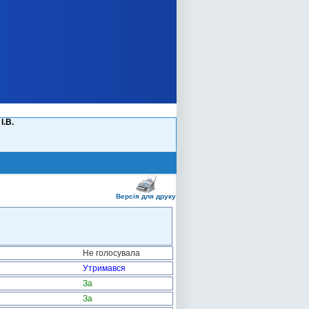
І.В.
Версія для друку
Не голосувала
Утримався
За
За