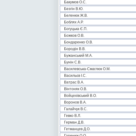
Бакумов О.С.
Безгін В.Ю.
Беленюк Ж.В.
Боблях А.Р.
Богуцька Є.П.
Божков О.В.
Бондаренко О.В.
Бородін В.В.
Бужанський М.А.
Бунін С.В.
Василевська-Смаглюк О.М.
Васильєв І.С.
Ватрас В.А.
Вінтоняк О.В.
Войцехівський В.О.
Воронов В.А.
Галайчук В.С.
Гевко В.Л.
Герман Д.В.
Гетманцев Д.О.
Горенюк О.О.