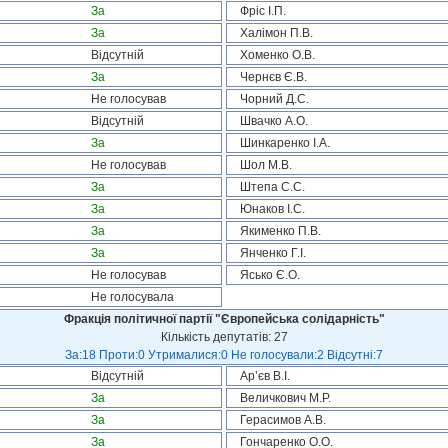
За
Фріс І.П.
За
Халімон П.В.
Відсутній
Хоменко О.В.
За
Чернєв Є.В.
Не голосував
Чорний Д.С.
Відсутній
Швачко А.О.
За
Шинкаренко І.А.
Не голосував
Шол М.В.
За
Штепа С.С.
За
Юнаков І.С.
За
Якименко П.В.
За
Янченко Г.І.
Не голосував
Ясько Є.О.
Не голосувала
Фракція політичної партії "Європейська солідарність"
Кількість депутатів: 27
За:18 Проти:0 Утрималися:0 Не голосували:2 Відсутні:7
Відсутній
Ар’єв В.І.
За
Величкович М.Р.
За
Герасимов А.В.
За
Гончаренко О.О.