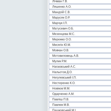
Лічман Г.В.
Ляшенко А.О.
Мандзій С.В.
Марусяк О.Р.
Марчук І.П.
Матусевич О.Б.
Мезенцева М.С.
Мережко О.О.
Мисягін Ю.М.
Мовчан О.В.
Мотовиловець А.В.
Мулик Р.М.
Нагаєвський А.С.
Нальотов Д.О.
Негулевський І.П.
Нестеренко К.О.
Новіков М.М.
Одарченко А.М.
Павліш П.В.
Павлюк М.В.
Пашковський М.І.