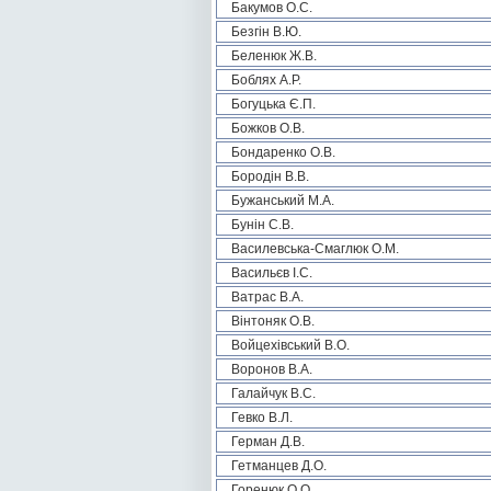
Бакумов О.С.
Безгін В.Ю.
Беленюк Ж.В.
Боблях А.Р.
Богуцька Є.П.
Божков О.В.
Бондаренко О.В.
Бородін В.В.
Бужанський М.А.
Бунін С.В.
Василевська-Смаглюк О.М.
Васильєв І.С.
Ватрас В.А.
Вінтоняк О.В.
Войцехівський В.О.
Воронов В.А.
Галайчук В.С.
Гевко В.Л.
Герман Д.В.
Гетманцев Д.О.
Горенюк О.О.