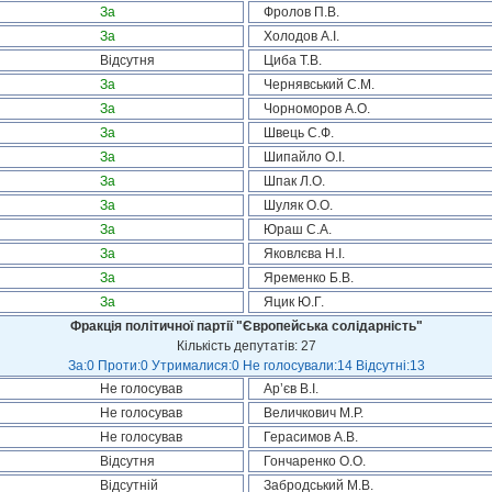
За
Фролов П.В.
За
Холодов А.І.
Відсутня
Циба Т.В.
За
Чернявський С.М.
За
Чорноморов А.О.
За
Швець С.Ф.
За
Шипайло О.І.
За
Шпак Л.О.
За
Шуляк О.О.
За
Юраш С.А.
За
Яковлєва Н.І.
За
Яременко Б.В.
За
Яцик Ю.Г.
Фракція політичної партії "Європейська солідарність"
Кількість депутатів: 27
За:0 Проти:0 Утрималися:0 Не голосували:14 Відсутні:13
Не голосував
Ар’єв В.І.
Не голосував
Величкович М.Р.
Не голосував
Герасимов А.В.
Відсутня
Гончаренко О.О.
Відсутній
Забродський М.В.