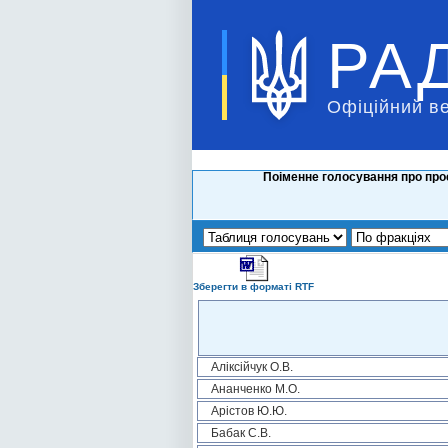
РА
Офіційний в
Поіменне голосування про про
Зберегти в форматі RTF
Аліксійчук О.В.
Ананченко М.О.
Арістов Ю.Ю.
Бабак С.В.