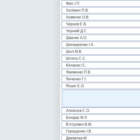
Фріс І.П.
Халімон П.В.
Хоменко О.В.
Чернєв Є.В.
Чорний Д.С.
Швачко А.О.
Шинкаренко І.А.
Шол М.В.
Штепа С.С.
Юнаков І.С.
Якименко П.В.
Янченко Г.І.
Ясько Є.О.
Алєксєєв С.О.
Бондар М.Л.
В’ятрович В.М.
Геращенко І.В.
Джемілєв М. .