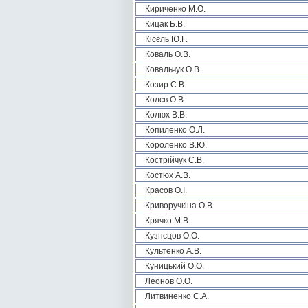
Кириченко М.О.
Кицак Б.В.
Кісєль Ю.Г.
Коваль О.В.
Ковальчук О.В.
Козир С.В.
Колєв О.В.
Колюх В.В.
Копиленко О.Л.
Короленко В.Ю.
Кострійчук С.В.
Костюх А.В.
Красов О.І.
Криворучкіна О.В.
Крячко М.В.
Кузнєцов О.О.
Культенко А.В.
Куницький О.О.
Леонов О.О.
Литвиненко С.А.