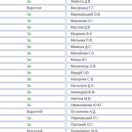
За
Любота Д.В.
Відсутня
Мазурашу Г.Г.
За
Маріковський О.В.
За
Марченко Л.І.
За
Маслов Д.В.
За
Медяник В.А.
За
Мельник П.В.
За
Микиша Д.С.
За
Михайлюк Г.О.
За
Мокан В.І.
За
Мошенець О.В.
За
Мурдій І.Ю.
За
Нагорняк С.В.
За
Наталуха Д.А.
За
Неклюдов В.М.
За
Нікітіна М.В.
За
Овчинникова Ю.Ю.
Відсутній
Остапенко А.Д.
За
Павловський П.І.
За
Пасічний О.С.
Відсутній
Перебийніс М.В.