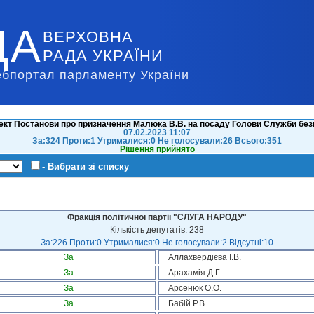
ДА
ВЕРХОВНА
РАДА УКРАЇНИ
ебпортал парламенту України
ект Постанови про призначення Малюка В.В. на посаду Голови Служби безпе
07.02.2023 11:07
За:324 Проти:1 Утрималися:0 Не голосували:26 Всього:351
Рішення прийнято
- Вибрати зі списку
Фракція політичної партії "СЛУГА НАРОДУ"
Кількість депутатів: 238
За:226 Проти:0 Утрималися:0 Не голосували:2 Відсутні:10
За
Аллахвердієва І.В.
За
Арахамія Д.Г.
За
Арсенюк О.О.
За
Бабій Р.В.