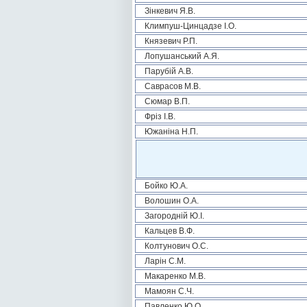
Зінкевич Я.В.
Климпуш-Цинцадзе І.О.
Князевич Р.П.
Лопушанський А.Я.
Парубій А.В.
Саврасов М.В.
Сюмар В.П.
Фріз І.В.
Южаніна Н.П.
Бойко Ю.А.
Волошин О.А.
Загородній Ю.І.
Кальцев В.Ф.
Колтунович О.С.
Ларін С.М.
Макаренко М.В.
Мамоян С.Ч.
Павленко Ю.О.