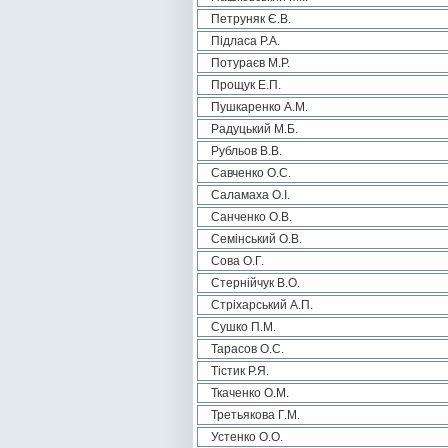
Петруняк Є.В.
Підласа Р.А.
Потураєв М.Р.
Прощук Е.П.
Пушкаренко А.М.
Радуцький М.Б.
Рубльов В.В.
Савченко О.С.
Саламаха О.І.
Санченко О.В.
Семінський О.В.
Сова О.Г.
Стернійчук В.О.
Стріхарський А.П.
Сушко П.М.
Тарасов О.С.
Тістик Р.Я.
Ткаченко О.М.
Третьякова Г.М.
Устенко О.О.