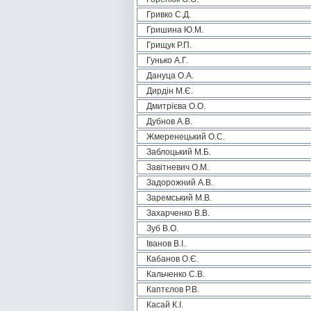
Гривко С.Д.
Гришина Ю.М.
Грищук Р.П.
Гунько А.Г.
Дануца О.А.
Дирдін М.Є.
Дмитрієва О.О.
Дубнов А.В.
Жмеренецький О.С.
Заблоцький М.Б.
Завітневич О.М.
Задорожний А.В.
Заремський М.В.
Захарченко В.В.
Зуб В.О.
Іванов В.І.
Кабанов О.Є.
Кальченко С.В.
Каптєлов Р.В.
Касай К.І.