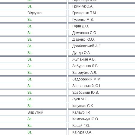
За
Гринчук О.А.
Відсутня
Грищенко Т.М.
За
Гузенко М.В.
За
Гурін Д.О.
За
Демченко С.О.
За
Діденко Ю.О.
За
Драбовський А.Г.
За
Дунда О.А.
За
Жупанин А.В.
За
Забуранна Л.В.
За
Загоруйко А.Л.
За
Задорожній М.М.
За
Заславський Ю.І.
За
Здебський Ю.В.
За
Зуєв М.С.
За
Іонушас С.К.
Відсутній
Калаур І.Р.
За
Камельчук Ю.О.
За
Касай Г.О.
За
Качура О.А.