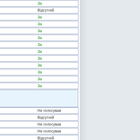
За
Відсутній
За
За
За
За
За
За
За
За
За
За
За
Не голосував
Відсутній
Не голосував
Не голосував
Відсутній