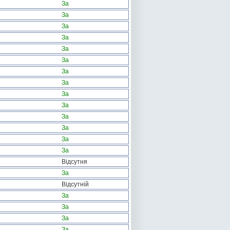
За
За
За
За
За
За
За
За
За
За
За
За
За
За
Відсутня
За
Відсутній
За
За
За
За