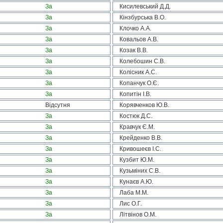
За
Кисилевський Д.Д.
За
Кінзбурська В.О.
За
Клочко А.А.
За
Ковальов А.В.
За
Козак В.В.
За
Колебошин С.В.
За
Колісник А.С.
За
Копанчук О.Є.
За
Копитін І.В.
Відсутня
Корявченков Ю.В.
За
Костюк Д.С.
За
Кравчук Є.М.
За
Крейденко В.В.
За
Кривошеєв І.С.
За
Кузбит Ю.М.
За
Кузьміних С.В.
За
Кунаєв А.Ю.
За
Лаба М.М.
За
Лис О.Г.
За
Літвінов О.М.