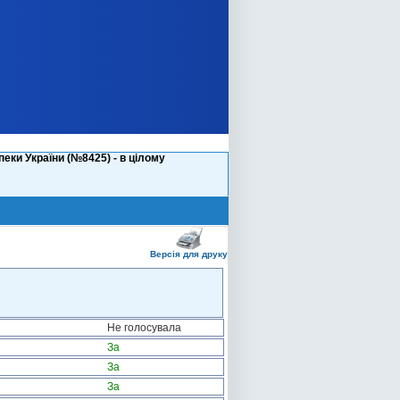
ки України (№8425) - в цілому
Версія для друку
Не голосувала
За
За
За