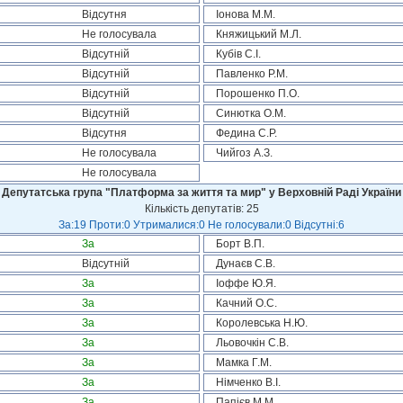
Відсутня
Іонова М.М.
Не голосувала
Княжицький М.Л.
Відсутній
Кубів С.І.
Відсутній
Павленко Р.М.
Відсутній
Порошенко П.О.
Відсутній
Синютка О.М.
Відсутня
Федина С.Р.
Не голосувала
Чийгоз А.З.
Не голосувала
Депутатська група "Платформа за життя та мир" у Верховній Раді України
Кількість депутатів: 25
За:19 Проти:0 Утрималися:0 Не голосували:0 Відсутні:6
За
Борт В.П.
Відсутній
Дунаєв С.В.
За
Іоффе Ю.Я.
За
Качний О.С.
За
Королевська Н.Ю.
За
Льовочкін С.В.
За
Мамка Г.М.
За
Німченко В.І.
За
Папієв М.М.