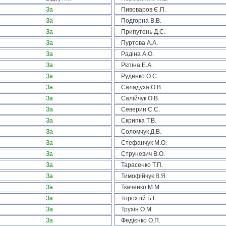
За
Пивоваров Є.П.
За
Подгорна В.В.
За
Припутень Д.С.
За
Пуртова А.А.
За
Радіна А.О.
За
Рєпіна Е.А.
За
Руденко О.С.
За
Саладуха О.В.
За
Салійчук О.В.
За
Северин С.С.
За
Скрипка Т.В.
За
Соломчук Д.В.
За
Стефанчук М.О.
За
Струневич В.О.
За
Тарасенко Т.П.
За
Тимофійчук В.Я.
За
Ткаченко М.М.
За
Торохтій Б.Г.
За
Трухін О.М.
За
Федієнко О.П.