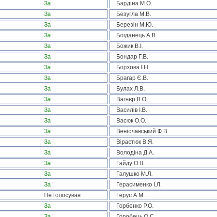
За
Бардіна М.О.
За
Безугла М.В.
За
Березін М.Ю.
За
Богданець А.В.
За
Божик В.І.
За
Бондар Г.В.
За
Борзова І.Н.
За
Брагар Є.В.
За
Булах Л.В.
За
Вагнєр В.О.
За
Василів І.В.
За
Васюк О.О.
За
Веніславський Ф.В.
За
Вірастюк В.Я.
За
Володіна Д.А.
За
Гайду О.В.
За
Галушко М.Л.
За
Герасименко І.Л.
Не голосував
Герус А.М.
За
Горбенко Р.О.
За
Горобець О.С.