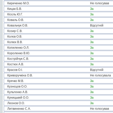
Кириченко М.О.
Не голосував
Кицак Б.В.
За
Кісєль Ю.Г.
За
Коваль О.В.
За
Ковальчук О.В.
Відсутній
Козир С.В.
За
Колєв О.В.
За
Колюх В.В.
За
Копиленко О.Л.
За
Короленко В.Ю.
За
Кострійчук С.В.
За
Костюх А.В.
За
Красов О.І.
Відсутній
Криворучкіна О.В.
Не голосувала
Крячко М.В.
За
Кузнєцов О.О.
За
Культенко А.В.
За
Куницький О.О.
За
Леонов О.О.
За
Литвиненко С.А.
Не голосував