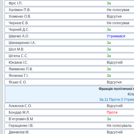
Фріс І.П.
За
Халімон П.В.
Не голосував
Хоменко О.В.
Відсутня
Чернєв Є.В.
Не голосував
Чорний Д.С.
За
Швачко А.О.
Утримався
Шинкаренко І.А.
За
Шол М.В.
За
Штепа С.С.
За
Юнаков І.С.
Відсутній
Якименко П.В.
За
Янченко Г.І.
За
Ясько Є.О.
Відсутня
Фракція політичної 
Кіл
За:11 Проти:3 Утрим
Алєксєєв С.О.
Відсутній
Бондар М.Л.
Проти
В’ятрович В.М.
За
Геращенко І.В.
Не голосувала
Джемілєв М. .
Відсутній