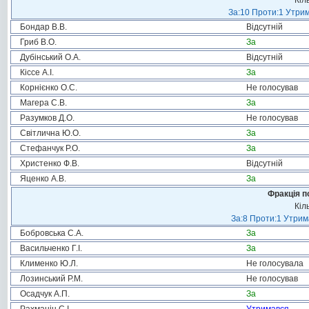
Кіл
За:10 Проти:1 Утрим
Бондар В.В.
Відсутній
Гриб В.О.
За
Дубінський О.А.
Відсутній
Кіссе А.І.
За
Корнієнко О.С.
Не голосував
Магера С.В.
За
Разумков Д.О.
Не голосував
Світлична Ю.О.
За
Стефанчук Р.О.
За
Христенко Ф.В.
Відсутній
Яценко А.В.
За
Фракція п
Кіл
За:8 Проти:1 Утрим
Бобровська С.А.
За
Васильченко Г.І.
За
Клименко Ю.Л.
Не голосувала
Лозинський Р.М.
Не голосував
Осадчук А.П.
За