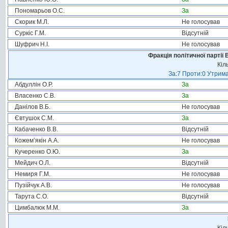
Пономарьов О.С.
За
Скорик М.Л.
Не голосував
Суркіс Г.М.
Відсутній
Шуфрич Н.І.
Не голосував
Фракція політичної партії
Кіл
За:7 Проти:0 Утрима
Абдуллін О.Р.
За
Власенко С.В.
За
Данілов В.Б.
Не голосував
Євтушок С.М.
За
Кабаченко В.В.
Відсутній
Кожем’якін А.А.
Не голосував
Кучеренко О.Ю.
За
Мейдич О.Л.
Відсутній
Немиря Г.М.
Не голосував
Пузійчук А.В.
Не голосував
Тарута С.О.
Відсутній
Цимбалюк М.М.
За