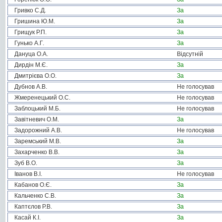
Гривко С.Д.
За
Гришина Ю.М.
За
Грищук Р.П.
За
Гунько А.Г.
За
Дануца О.А.
Відсутній
Дирдін М.Є.
За
Дмитрієва О.О.
За
Дубнов А.В.
Не голосував
Жмеренецький О.С.
Не голосував
Заблоцький М.Б.
Не голосував
Завітневич О.М.
За
Задорожний А.В.
Не голосував
Заремський М.В.
За
Захарченко В.В.
За
Зуб В.О.
За
Іванов В.І.
Не голосував
Кабанов О.Є.
За
Кальченко С.В.
За
Каптєлов Р.В.
За
Касай К.І.
За