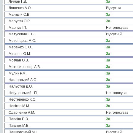
Лічман Г.В.
За
Ляшенко А.О.
Відсутня
Мандзій С.В.
За
Марусяк О.Р.
За
Марчук І.П.
Не голосував
Матусевич О.Б.
Відсутній
Мезенцева М.С.
За
Мережко О.О.
За
Мисягін Ю.М.
За
Мовчан О.В.
За
Мотовиловець А.В.
За
Мулик Р.М.
За
Нагаєвський А.С.
За
Нальотов Д.О.
За
Негулевський І.П.
Не голосував
Нестеренко К.О.
За
Новіков М.М.
За
Одарченко А.М.
Не голосував
Павліш П.В.
За
Павлюк М.В.
За
Пашковський М.І.
Відсутній