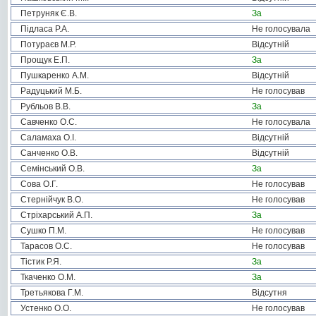
Петруняк Є.В.
За
Підласа Р.А.
Не голосувала
Потураєв М.Р.
Відсутній
Прощук Е.П.
За
Пушкаренко А.М.
Відсутній
Радуцький М.Б.
Не голосував
Рубльов В.В.
За
Савченко О.С.
Не голосувала
Саламаха О.І.
Відсутній
Санченко О.В.
Відсутній
Семінський О.В.
За
Сова О.Г.
Не голосував
Стернійчук В.О.
Не голосував
Стріхарський А.П.
За
Сушко П.М.
Не голосував
Тарасов О.С.
Не голосував
Тістик Р.Я.
За
Ткаченко О.М.
За
Третьякова Г.М.
Відсутня
Устенко О.О.
Не голосував