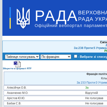
РАДА
ВЕРХОВН
РАДА УКР
Офіційний вебпортал парламент
Сигн
2
За:238 Проти:5 Утрима
Р
- Вибрати зі списк
Зберегти в форматі RTF
Фракція політ
Кіль
За:153 Проти:0 Утрима
Аліксійчук О.В.
За
Ананченко М.О.
Відсутній
Арістов Ю.Ю.
Не голосував
Бабак С.В.
Не голосував