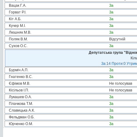
Вацак Г.А.
За
Горват Р.І.
За
Кіт А.Б.
За
Кучер М.І.
За
Люшняк М.В.
За
Поляк В.М.
Відсутній
Сухов О.С.
За
Депутатська група "Віднов
Кіл
За:14 Проти:0 Утрим
Бурміч А.П.
За
Гнатенко В.С.
За
Єфімов М.В.
Не голосував
Кісільов І.П.
Не голосував
Лукашев О.А.
За
Плачкова Т.М.
За
Славицька А.К.
За
Фельдман О.Б.
За
Юрченко О.М.
За