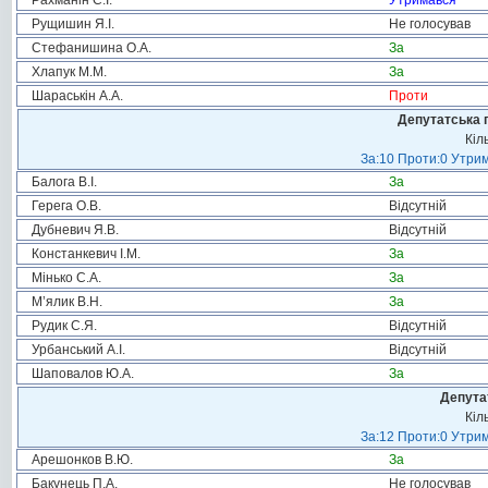
Рахманін С.І.
Утримався
Рущишин Я.І.
Не голосував
Стефанишина О.А.
За
Хлапук М.М.
За
Шараськін А.А.
Проти
Депутатська 
Кіл
За:10 Проти:0 Утрим
Балога В.І.
За
Герега О.В.
Відсутній
Дубневич Я.В.
Відсутній
Констанкевич І.М.
За
Мінько С.А.
За
М’ялик В.Н.
За
Рудик С.Я.
Відсутній
Урбанський А.І.
Відсутній
Шаповалов Ю.А.
За
Депута
Кіл
За:12 Проти:0 Утрим
Арешонков В.Ю.
За
Бакунець П.А.
Не голосував