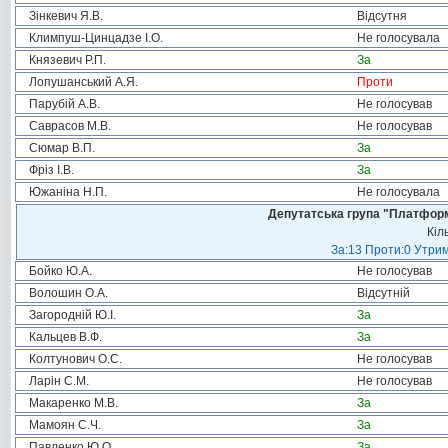
Зінкевич Я.В.
Відсутня
Климпуш-Цинцадзе І.О.
Не голосувала
Князевич Р.П.
За
Лопушанський А.Я.
Проти
Парубій А.В.
Не голосував
Саврасов М.В.
Не голосував
Сюмар В.П.
За
Фріз І.В.
За
Южаніна Н.П.
Не голосувала
Депутатська група "Платформа
Кіл
За:13 Проти:0 Утрим
Бойко Ю.А.
Не голосував
Волошин О.А.
Відсутній
Загородній Ю.І.
За
Кальцев В.Ф.
За
Колтунович О.С.
Не голосував
Ларін С.М.
Не голосував
Макаренко М.В.
За
Мамоян С.Ч.
За
Павленко Ю.О.
За