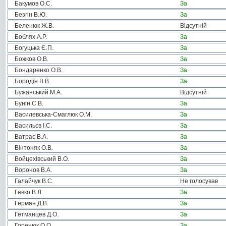
Бакумов О.С.
За
Безгін В.Ю.
За
Беленюк Ж.В.
Відсутній
Боблях А.Р.
За
Богуцька Є.П.
За
Божков О.В.
За
Бондаренко О.В.
За
Бородін В.В.
За
Бужанський М.А.
Відсутній
Бунін С.В.
За
Василевська-Смаглюк О.М.
За
Васильєв І.С.
За
Ватрас В.А.
За
Вінтоняк О.В.
За
Войцехівський В.О.
За
Воронов В.А.
За
Галайчук В.С.
Не голосував
Гевко В.Л.
За
Герман Д.В.
За
Гетманцев Д.О.
За
Горенюк О.О.
За