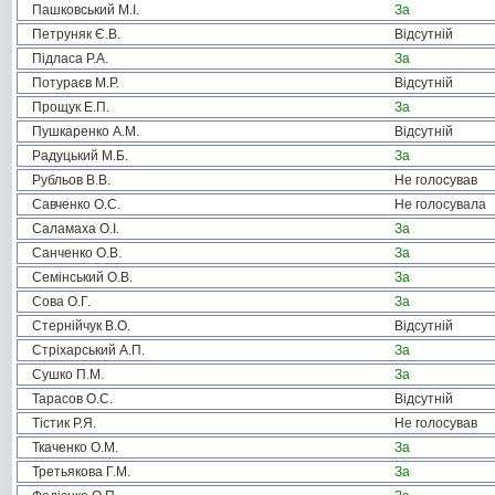
Пашковський М.І.
За
Петруняк Є.В.
Відсутній
Підласа Р.А.
За
Потураєв М.Р.
Відсутній
Прощук Е.П.
За
Пушкаренко А.М.
Відсутній
Радуцький М.Б.
За
Рубльов В.В.
Не голосував
Савченко О.С.
Не голосувала
Саламаха О.І.
За
Санченко О.В.
За
Семінський О.В.
За
Сова О.Г.
За
Стернійчук В.О.
Відсутній
Стріхарський А.П.
За
Сушко П.М.
За
Тарасов О.С.
Відсутній
Тістик Р.Я.
Не голосував
Ткаченко О.М.
За
Третьякова Г.М.
За