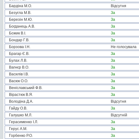
Бардіна М.О.
Відсутня
Безугла М.В.
За
Березін М.Ю.
За
Богданець А.В.
За
Божик В.І.
За
Бондар Г.В.
За
Борзова І.Н.
Не голосувала
Брагар Є.В.
За
Булах Л.В.
За
Вагнєр В.О.
За
Василів І.В.
За
Васюк О.О.
За
Веніславський Ф.В.
За
Вірастюк В.Я.
За
Володіна Д.А.
Відсутня
Гайду О.В.
За
Галушко М.Л.
Відсутній
Герасименко І.Л.
За
Герус А.М.
За
Горбенко Р.О.
За