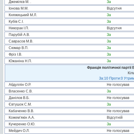
Джемілєв М. .
За
Іонова М.М.
Відсутня
Княжицький М.Л.
За
Кубів С.І.
За
Никорак І.П.
Відсутня
Парубій А.В.
За
Саврасов М.В.
За
Сюмар В.П.
За
Фріз І.В.
За
Южаніна Н.П.
За
Фракція політичної партії
Кіл
За:10 Проти:0 Утрим
Абдуллін О.Р.
Не голосував
Власенко С.В.
За
Данілов В.Б.
Не голосував
Євтушок С.М.
За
Кабаченко В.В.
Не голосував
Кожем’якін А.А.
Відсутній
Кучеренко О.Ю.
За
Мейдич О.Л.
Не голосував