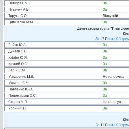
Немиря Г.М.
За
Пузійчук А.В.
За
Тарута С.О.
Відсутній
Цимбалюк М.М.
За
Депутатська група "Платформа
Кіл
За:17 Проти:0 Утрим
Бойко Ю.А.
За
Дунаєв С.В.
За
Іоффе Ю.Я.
За
Качний О.С.
За
Ларін С.М.
За
Макаренко М.В.
Не голосував
Мамоян С.Ч.
За
Павленко Ю.О.
За
Пономарьов О.С.
За
Скорик М.Л.
Не голосував
Чорний В.І.
За
Кіл
За:11 Проти:0 Утрим