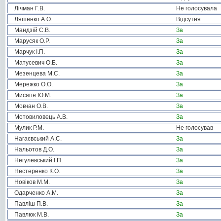
Лічман Г.В.
Не голосувала
Ляшенко А.О.
Відсутня
Мандзій С.В.
За
Марусяк О.Р.
За
Марчук І.П.
За
Матусевич О.Б.
За
Мезенцева М.С.
За
Мережко О.О.
За
Мисягін Ю.М.
За
Мовчан О.В.
За
Мотовиловець А.В.
За
Мулик Р.М.
Не голосував
Нагаєвський А.С.
За
Нальотов Д.О.
За
Негулевський І.П.
За
Нестеренко К.О.
За
Новіков М.М.
За
Одарченко А.М.
За
Павліш П.В.
За
Павлюк М.В.
За