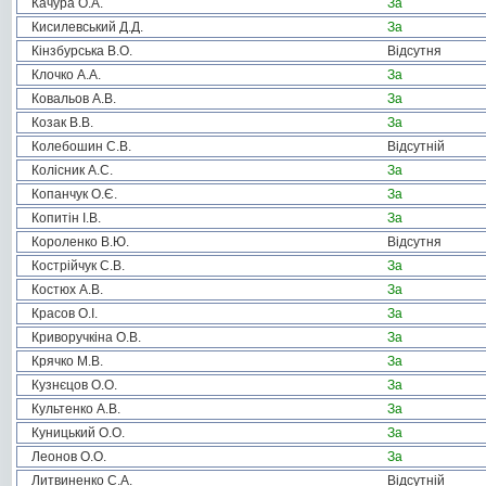
Качура О.А.
За
Кисилевський Д.Д.
За
Кінзбурська В.О.
Відсутня
Клочко А.А.
За
Ковальов А.В.
За
Козак В.В.
За
Колебошин С.В.
Відсутній
Колісник А.С.
За
Копанчук О.Є.
За
Копитін І.В.
За
Короленко В.Ю.
Відсутня
Кострійчук С.В.
За
Костюх А.В.
За
Красов О.І.
За
Криворучкіна О.В.
За
Крячко М.В.
За
Кузнєцов О.О.
За
Культенко А.В.
За
Куницький О.О.
За
Леонов О.О.
За
Литвиненко С.А.
Відсутній