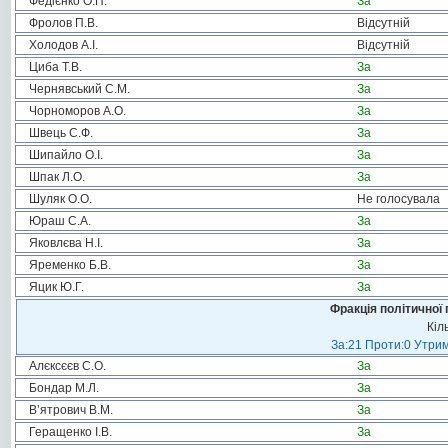
Федієнко О.П.
За
Фролов П.В.
Відсутній
Холодов А.І.
Відсутній
Циба Т.В.
За
Чернявський С.М.
За
Чорноморов А.О.
За
Швець С.Ф.
За
Шипайло О.І.
За
Шпак Л.О.
За
Шуляк О.О.
Не голосувала
Юраш С.А.
За
Яковлєва Н.І.
За
Яременко Б.В.
За
Яцик Ю.Г.
За
Фракція політичної 
Кіл
За:21 Проти:0 Утрим
Алєксєєв С.О.
За
Бондар М.Л.
За
В’ятрович В.М.
За
Геращенко І.В.
За