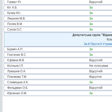
Горват Р.І.
Відсутній
Кіт А.Б.
За
Кучер М.І.
За
Люшняк М.В.
За
Поляк В.М.
За
Сухов О.С.
За
Депутатська група "Віднов
Кіл
За:9 Проти:0 Утрим
Бурміч А.П.
За
Гнатенко В.С.
За
Єфімов М.В.
Відсутній
Кісільов І.П.
Не голосував
Лукашев О.А.
Відсутній
Плачкова Т.М.
Відсутня
Славицька А.К.
За
Фельдман О.Б.
Відсутній
Юрченко О.М.
За