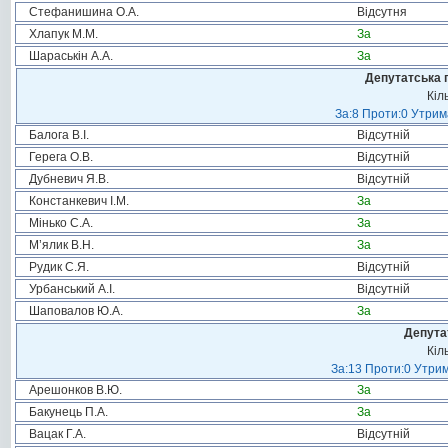
Стефанишина О.А.
Відсутня
Хлапук М.М.
За
Шараськін А.А.
За
Депутатська 
Кіл
За:8 Проти:0 Утрим
Балога В.І.
Відсутній
Герега О.В.
Відсутній
Дубневич Я.В.
Відсутній
Констанкевич І.М.
За
Мінько С.А.
За
М’ялик В.Н.
За
Рудик С.Я.
Відсутній
Урбанський А.І.
Відсутній
Шаповалов Ю.А.
За
Депута
Кіл
За:13 Проти:0 Утрим
Арешонков В.Ю.
За
Бакунець П.А.
За
Вацак Г.А.
Відсутній