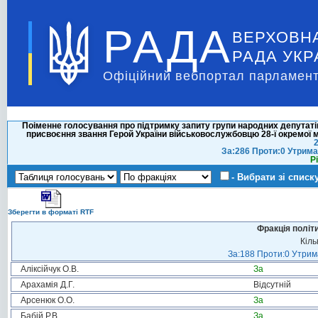
РАДА
ВЕРХОВН
РАДА УКР
Офіційний вебпортал парламент
Поіменне голосування про підтримку запиту групи народних депутат
присвоєння звання Герой України військовослужбовцю 28-ї окремої 
2
За:286 Проти:0 Утрима
Р
- Вибрати зі списк
Зберегти в форматі RTF
Фракція політ
Кіль
За:188 Проти:0 Утрима
Аліксійчук О.В.
За
Арахамія Д.Г.
Відсутній
Арсенюк О.О.
За
Бабій Р.В.
За