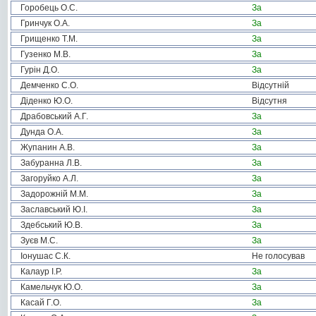
Горобець О.С.
За
Гринчук О.А.
За
Грищенко Т.М.
За
Гузенко М.В.
За
Гурін Д.О.
За
Демченко С.О.
Відсутній
Діденко Ю.О.
Відсутня
Драбовський А.Г.
За
Дунда О.А.
За
Жупанин А.В.
За
Забуранна Л.В.
За
Загоруйко А.Л.
За
Задорожній М.М.
За
Заславський Ю.І.
За
Здебський Ю.В.
За
Зуєв М.С.
За
Іонушас С.К.
Не голосував
Калаур І.Р.
За
Камельчук Ю.О.
За
Касай Г.О.
За