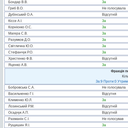
Бондар В.В.
За
Гриб В.О.
Не голосувала
Дубінський О.А.
Відсутній
Кіссе А.І.
За
Корнієнко О.С.
За
Магера С.В.
За
Разумков Д.О.
За
Світлична Ю.О.
За
Стефанчук Р.О.
За
Христенко Ф.В.
Відсутній
Яценко А.В.
За
Фракція п
Кіл
За:9 Проти:0 Утрим
Бобровська С.А.
Не голосувала
Васильченко Г.І.
Відсутня
Клименко Ю.Л.
За
Лозинський Р.М.
Відсутній
Осадчук А.П.
Відсутній
Рахманін С.І.
Не голосував
Рущишин Я.І.
За