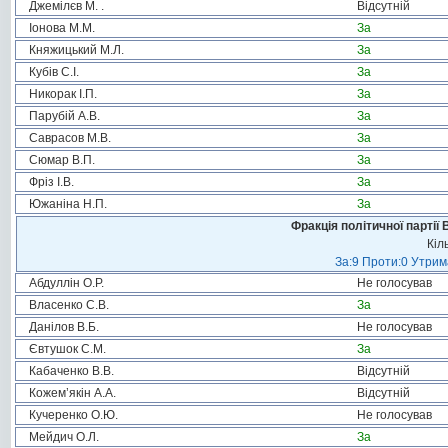
Джемілєв М. .
Відсутній
Іонова М.М.
За
Княжицький М.Л.
За
Кубів С.І.
За
Никорак І.П.
За
Парубій А.В.
За
Саврасов М.В.
За
Сюмар В.П.
За
Фріз І.В.
За
Южаніна Н.П.
За
Фракція політичної партії
Кіл
За:9 Проти:0 Утрим
Абдуллін О.Р.
Не голосував
Власенко С.В.
За
Данілов В.Б.
Не голосував
Євтушок С.М.
За
Кабаченко В.В.
Відсутній
Кожем’якін А.А.
Відсутній
Кучеренко О.Ю.
Не голосував
Мейдич О.Л.
За