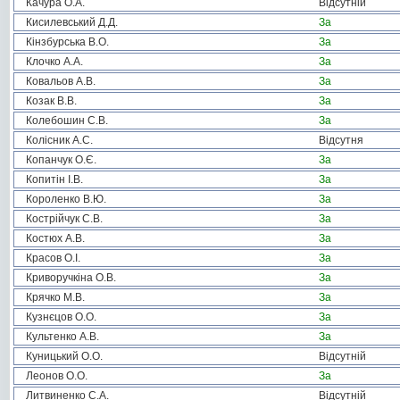
Качура О.А.
Відсутній
Кисилевський Д.Д.
За
Кінзбурська В.О.
За
Клочко А.А.
За
Ковальов А.В.
За
Козак В.В.
За
Колебошин С.В.
За
Колісник А.С.
Відсутня
Копанчук О.Є.
За
Копитін І.В.
За
Короленко В.Ю.
За
Кострійчук С.В.
За
Костюх А.В.
За
Красов О.І.
За
Криворучкіна О.В.
За
Крячко М.В.
За
Кузнєцов О.О.
За
Культенко А.В.
За
Куницький О.О.
Відсутній
Леонов О.О.
За
Литвиненко С.А.
Відсутній