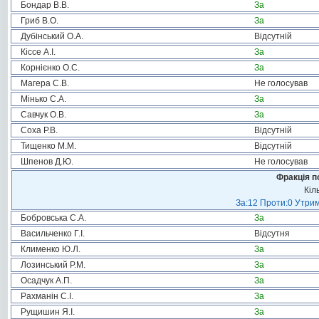
Бондар В.В.
За
Гриб В.О.
За
Дубінський О.А.
Відсутній
Кіссе А.І.
За
Корнієнко О.С.
За
Магера С.В.
Не голосував
Мінько С.А.
За
Савчук О.В.
За
Соха Р.В.
Відсутній
Тищенко М.М.
Відсутній
Шпенов Д.Ю.
Не голосував
Фракція п
Кіл
За:12 Проти:0 Утрим
Бобровська С.А.
За
Васильченко Г.І.
Відсутня
Клименко Ю.Л.
За
Лозинський Р.М.
За
Осадчук А.П.
За
Рахманін С.І.
За
Рущишин Я.І.
За