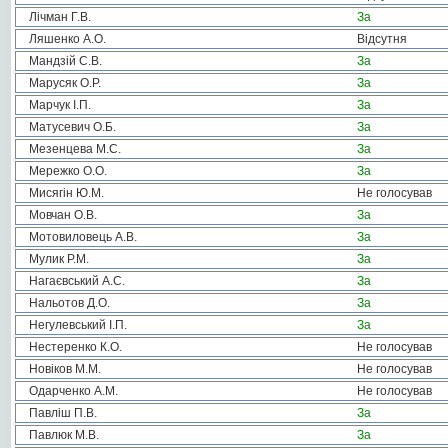
Лічман Г.В.
За
Ляшенко А.О.
Відсутня
Мандзій С.В.
За
Марусяк О.Р.
За
Марчук І.П.
За
Матусевич О.Б.
За
Мезенцева М.С.
За
Мережко О.О.
За
Мисягін Ю.М.
Не голосував
Мовчан О.В.
За
Мотовиловець А.В.
За
Мулик Р.М.
За
Нагаєвський А.С.
За
Нальотов Д.О.
За
Негулевський І.П.
За
Нестеренко К.О.
Не голосував
Новіков М.М.
Не голосував
Одарченко А.М.
Не голосував
Павліш П.В.
За
Павлюк М.В.
За