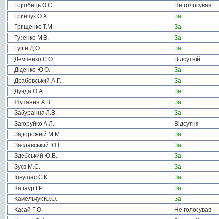
Горобець О.С.
Не голосував
Гринчук О.А.
За
Грищенко Т.М.
За
Гузенко М.В.
За
Гурін Д.О.
За
Демченко С.О.
Відсутній
Діденко Ю.О.
За
Драбовський А.Г.
За
Дунда О.А.
За
Жупанин А.В.
За
Забуранна Л.В.
За
Загоруйко А.Л.
Відсутня
Задорожній М.М.
За
Заславський Ю.І.
За
Здебський Ю.В.
За
Зуєв М.С.
За
Іонушас С.К.
За
Калаур І.Р.
За
Камельчук Ю.О.
За
Касай Г.О.
Не голосував