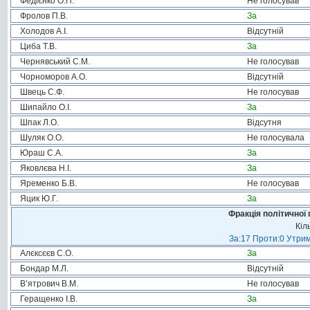
Федієнко О.П.
Не голосував
Фролов П.В.
За
Холодов А.І.
Відсутній
Циба Т.В.
За
Чернявський С.М.
Не голосував
Чорноморов А.О.
Відсутній
Швець С.Ф.
Не голосував
Шипайло О.І.
За
Шпак Л.О.
Відсутня
Шуляк О.О.
Не голосувала
Юраш С.А.
За
Яковлєва Н.І.
За
Яременко Б.В.
Не голосував
Яцик Ю.Г.
За
Фракція політичної 
Кіл
За:17 Проти:0 Утрим
Алєксєєв С.О.
За
Бондар М.Л.
Відсутній
В’ятрович В.М.
Не голосував
Геращенко І.В.
За