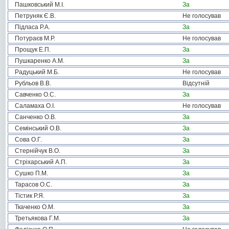
Пашковський М.І.
За
Петруняк Є.В.
Не голосував
Підласа Р.А.
За
Потураєв М.Р.
Не голосував
Прощук Е.П.
За
Пушкаренко А.М.
За
Радуцький М.Б.
Не голосував
Рубльов В.В.
Відсутній
Савченко О.С.
За
Саламаха О.І.
Не голосував
Санченко О.В.
За
Семінський О.В.
За
Сова О.Г.
За
Стернійчук В.О.
За
Стріхарський А.П.
За
Сушко П.М.
За
Тарасов О.С.
За
Тістик Р.Я.
За
Ткаченко О.М.
За
Третьякова Г.М.
За