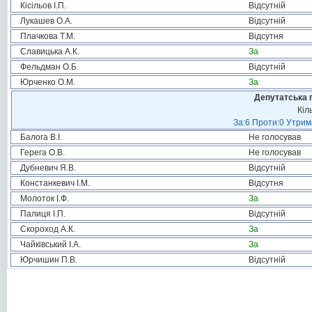
Кісільов І.П.
Відсутній
Лукашев О.А.
Відсутній
Плачкова Т.М.
Відсутня
Славицька А.К.
За
Фельдман О.Б.
Відсутній
Юрченко О.М.
За
Депутатська 
Кіл
За:6 Проти:0 Утрим
Балога В.І.
Не голосував
Герега О.В.
Не голосував
Дубневич Я.В.
Відсутній
Констанкевич І.М.
Відсутня
Молоток І.Ф.
За
Палиця І.П.
Відсутній
Скороход А.К.
За
Чайківський І.А.
За
Юрчишин П.В.
Відсутній