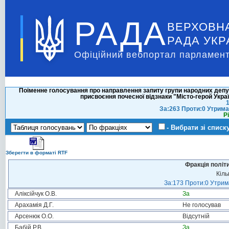
РАДА
ВЕРХОВН
РАДА УКР
Офіційний вебпортал парламент
Поіменне голосування про направлення запиту групи народних депу
присвоєння почесної відзнаки "Місто-герой Укра
1
За:263 Проти:0 Утрима
Р
- Вибрати зі списк
Зберегти в форматі RTF
Фракція політ
Кіль
За:173 Проти:0 Утрима
Аліксійчук О.В.
За
Арахамія Д.Г.
Не голосував
Арсенюк О.О.
Відсутній
Бабій Р.В.
За