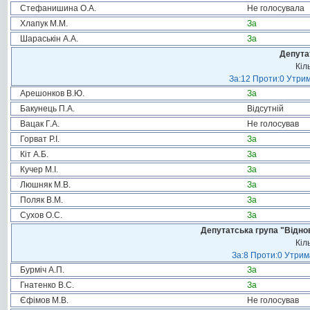
Стефанишина О.А.
Не голосувала
Хлапук М.М.
За
Шараськін А.А.
За
Депута
Кіл
За:12 Проти:0 Утрим
Арешонков В.Ю.
За
Бакунець П.А.
Відсутній
Вацак Г.А.
Не голосував
Горват Р.І.
За
Кіт А.Б.
За
Кучер М.І.
За
Люшняк М.В.
За
Поляк В.М.
За
Сухов О.С.
За
Депутатська група "Віднов
Кіл
За:8 Проти:0 Утрим
Бурміч А.П.
За
Гнатенко В.С.
За
Єфімов М.В.
Не голосував