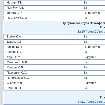
Немиря Г.М.
За
Пузійчук А.В.
За
Тарута С.О.
Не голосував
Цимбалюк М.М.
За
Депутатська група "Платформа
Кіл
За:15 Проти:0 Утрим
Бойко Ю.А.
За
Дунаєв С.В.
За
Іоффе Ю.Я.
Не голосував
Качний О.С.
За
Ларін С.М.
Відсутній
Макаренко М.В.
За
Мамоян С.Ч.
За
Павленко Ю.О.
За
Пономарьов О.С.
За
Скорик М.Л.
Відсутній
Чорний В.І.
За
Кіл
За:11 Проти:0 Утрим