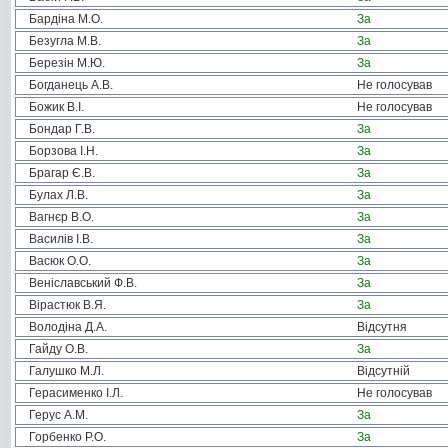
Бардіна М.О.
За
Безугла М.В.
За
Березін М.Ю.
За
Богданець А.В.
Не голосував
Божик В.І.
Не голосував
Бондар Г.В.
За
Борзова І.Н.
За
Брагар Є.В.
За
Булах Л.В.
За
Вагнєр В.О.
За
Василів І.В.
За
Васюк О.О.
За
Веніславський Ф.В.
За
Вірастюк В.Я.
За
Володіна Д.А.
Відсутня
Гайду О.В.
За
Галушко М.Л.
Відсутній
Герасименко І.Л.
Не голосував
Герус А.М.
За
Горбенко Р.О.
За