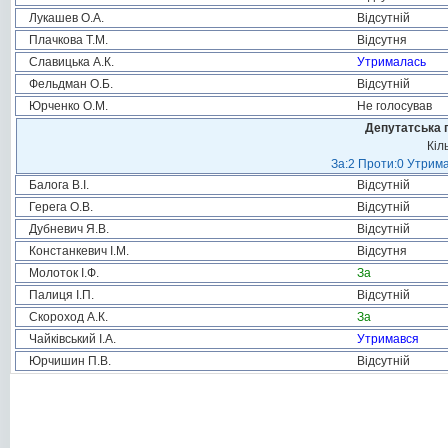
Лукашев О.А.
Відсутній
Плачкова Т.М.
Відсутня
Славицька А.К.
Утрималась
Фельдман О.Б.
Відсутній
Юрченко О.М.
Не голосував
Депутатська 
Кіл
За:2 Проти:0 Утрима
Балога В.І.
Відсутній
Герега О.В.
Відсутній
Дубневич Я.В.
Відсутній
Констанкевич І.М.
Відсутня
Молоток І.Ф.
За
Палиця І.П.
Відсутній
Скороход А.К.
За
Чайківський І.А.
Утримався
Юрчишин П.В.
Відсутній