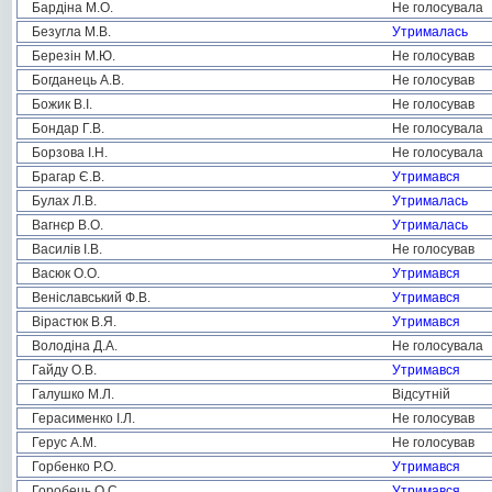
Бардіна М.О.
Не голосувала
Безугла М.В.
Утрималась
Березін М.Ю.
Не голосував
Богданець А.В.
Не голосував
Божик В.І.
Не голосував
Бондар Г.В.
Не голосувала
Борзова І.Н.
Не голосувала
Брагар Є.В.
Утримався
Булах Л.В.
Утрималась
Вагнєр В.О.
Утрималась
Василів І.В.
Не голосував
Васюк О.О.
Утримався
Веніславський Ф.В.
Утримався
Вірастюк В.Я.
Утримався
Володіна Д.А.
Не голосувала
Гайду О.В.
Утримався
Галушко М.Л.
Відсутній
Герасименко І.Л.
Не голосував
Герус А.М.
Не голосував
Горбенко Р.О.
Утримався
Горобець О.С.
Утримався