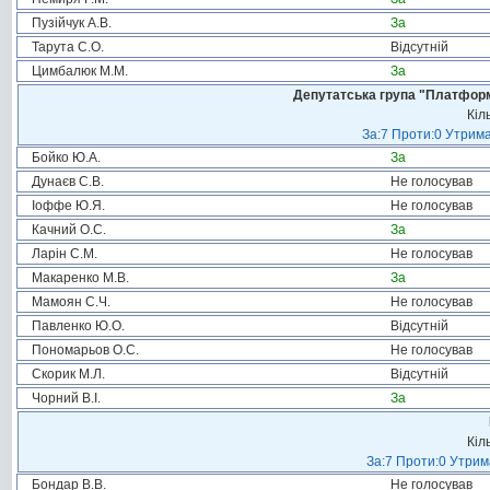
Пузійчук А.В.
За
Тарута С.О.
Відсутній
Цимбалюк М.М.
За
Депутатська група "Платформа
Кіл
За:7 Проти:0 Утрима
Бойко Ю.А.
За
Дунаєв С.В.
Не голосував
Іоффе Ю.Я.
Не голосував
Качний О.С.
За
Ларін С.М.
Не голосував
Макаренко М.В.
За
Мамоян С.Ч.
Не голосував
Павленко Ю.О.
Відсутній
Пономарьов О.С.
Не голосував
Скорик М.Л.
Відсутній
Чорний В.І.
За
Кіл
За:7 Проти:0 Утрим
Бондар В.В.
Не голосував