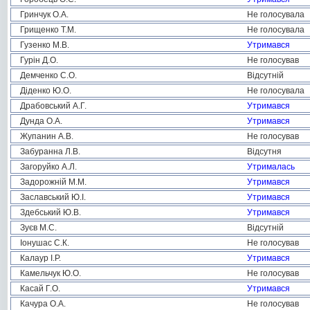
Гринчук О.А.
Не голосувала
Грищенко Т.М.
Не голосувала
Гузенко М.В.
Утримався
Гурін Д.О.
Не голосував
Демченко С.О.
Відсутній
Діденко Ю.О.
Не голосувала
Драбовський А.Г.
Утримався
Дунда О.А.
Утримався
Жупанин А.В.
Не голосував
Забуранна Л.В.
Відсутня
Загоруйко А.Л.
Утрималась
Задорожній М.М.
Утримався
Заславський Ю.І.
Утримався
Здебський Ю.В.
Утримався
Зуєв М.С.
Відсутній
Іонушас С.К.
Не голосував
Калаур І.Р.
Утримався
Камельчук Ю.О.
Не голосував
Касай Г.О.
Утримався
Качура О.А.
Не голосував