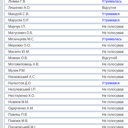
Лічман Г.В.
Утрималась
Ляшенко А.О.
Відсутня
Мандзій С.В.
Утримався
Марусяк О.Р.
Утримався
Марчук І.П.
Не голосував
Матусевич О.Б.
Не голосував
Мезенцева М.С.
Утрималась
Мережко О.О.
Не голосував
Мисягін Ю.М.
Не голосував
Мовчан О.В.
Відсутній
Мотовиловець А.В.
Не голосував
Мулик Р.М.
Не голосував
Нагаєвський А.С.
Не голосував
Нальотов Д.О.
Утримався
Негулевський І.П.
Не голосував
Нестеренко К.О.
Не голосував
Новіков М.М.
Не голосував
Одарченко А.М.
Не голосував
Павліш П.В.
Не голосував
Павлюк М.В.
Не голосував
Пашковський М.І.
Не голосував