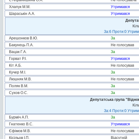
Стефанишина О.А.
Не голосувала
Хлапук М.М.
Утримався
Шараськін А.А.
Утримався
Депута
Кіл
За:6 Проти:0 Утрим
Арешонков В.Ю.
За
Бакунець П.А.
Не голосував
Вацак Г.А.
За
Горват Р.І.
Утримався
Кіт А.Б.
Не голосував
Кучер М.І.
За
Люшняк М.В.
Не голосував
Поляк В.М.
За
Сухов О.С.
За
Депутатська група "Віднов
Кіл
За:4 Проти:0 Утрим
Бурміч А.П.
За
Гнатенко В.С.
Утримався
Єфімов М.В.
Не голосував
Кісільов І.П.
Відсутній