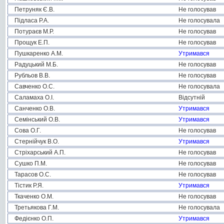
Петруняк Є.В.
Не голосував
Підласа Р.А.
Не голосувала
Потураєв М.Р.
Не голосував
Прощук Е.П.
Не голосував
Пушкаренко А.М.
Утримався
Радуцький М.Б.
Не голосував
Рубльов В.В.
Не голосував
Савченко О.С.
Не голосувала
Саламаха О.І.
Відсутній
Санченко О.В.
Утримався
Семінський О.В.
Утримався
Сова О.Г.
Не голосував
Стернійчук В.О.
Утримався
Стріхарський А.П.
Не голосував
Сушко П.М.
Не голосував
Тарасов О.С.
Не голосував
Тістик Р.Я.
Утримався
Ткаченко О.М.
Не голосував
Третьякова Г.М.
Не голосувала
Федієнко О.П.
Утримався