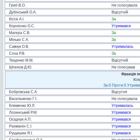
Гриб В.О.
Не голосувала
Дубінський О.А.
Відсутній
Кіссе А.І.
За
Корнієнко О.С.
Утримався
Магера С.В.
За
Мінько С.А.
За
Савчук О.В.
Утрималась
Соха Р.В.
За
Тищенко М.М.
Відсутній
Шпенов Д.Ю.
Не голосував
Фракція п
Кіл
За:0 Проти:0 Утрима
Бобровська С.А.
Відсутня
Васильченко Г.І.
Не голосувала
Клименко Ю.Л.
Утрималась
Лозинський Р.М.
Утримався
Осадчук А.П.
Утримався
Рахманін С.І.
Утримався
Рущишин Я.І.
Утримався