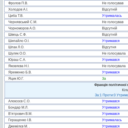
Фролов П.В.
Не голосував
Холодов А.І.
Відсутній
Циба Т.В.
Утрималась
Чернявський С.М.
Не голосував
Чорноморов А.О.
Відсутній
Швець С.Ф.
Відсутній
Шипайло О.І.
Утримався
Шпак Л.О.
Відсутня
Шуляк О.О.
Не голосувала
Юраш С.А.
Утримався
Яковлєва Н.І.
Не голосувала
Яременко Б.В.
Утримався
Яцик Ю.Г.
За
Фракція політичної 
Кіл
За:1 Проти:0 Утрима
Алєксєєв С.О.
Утримався
Бондар М.Л.
Утримався
В’ятрович В.М.
Утримався
Геращенко І.В.
Утрималась
Джемілєв М. .
Утримався