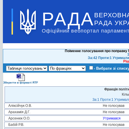
РАДА
ВЕРХОВН
РАДА УКР
Офіційний вебпортал парламент
Поіменне голосування про поправку 
1
За:42 Проти:1 Утримали
Ріш
- Вибрати зі списк
Зберегти в форматі RTF
Фракція політ
Кіль
За:1 Проти:1 Утримали
Аліксійчук О.В.
Не голосував
Арахамія Д.Г.
Не голосував
Арсенюк О.О.
Утримався
Бабій Р.В.
Не голосував