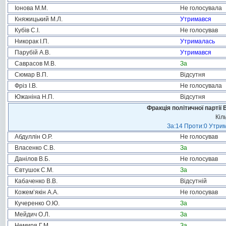
Іонова М.М.
Не голосувала
Княжицький М.Л.
Утримався
Кубів С.І.
Не голосував
Никорак І.П.
Утрималась
Парубій А.В.
Утримався
Саврасов М.В.
За
Сюмар В.П.
Відсутня
Фріз І.В.
Не голосувала
Южаніна Н.П.
Відсутня
Фракція політичної партії
Кіл
За:14 Проти:0 Утрим
Абдуллін О.Р.
Не голосував
Власенко С.В.
За
Данілов В.Б.
Не голосував
Євтушок С.М.
За
Кабаченко В.В.
Відсутній
Кожем’якін А.А.
Не голосував
Кучеренко О.Ю.
За
Мейдич О.Л.
За
Немиря Г.М.
За