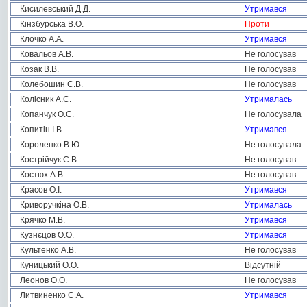
Кисилевський Д.Д.
Утримався
Кінзбурська В.О.
Проти
Клочко А.А.
Утримався
Ковальов А.В.
Не голосував
Козак В.В.
Не голосував
Колебошин С.В.
Не голосував
Колісник А.С.
Утрималась
Копанчук О.Є.
Не голосувала
Копитін І.В.
Утримався
Короленко В.Ю.
Не голосувала
Кострійчук С.В.
Не голосував
Костюх А.В.
Не голосував
Красов О.І.
Утримався
Криворучкіна О.В.
Утрималась
Крячко М.В.
Утримався
Кузнєцов О.О.
Утримався
Культенко А.В.
Не голосував
Куницький О.О.
Відсутній
Леонов О.О.
Не голосував
Литвиненко С.А.
Утримався