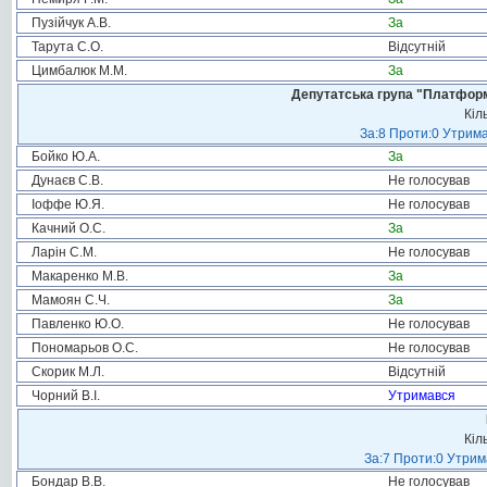
Пузійчук А.В.
За
Тарута С.О.
Відсутній
Цимбалюк М.М.
За
Депутатська група "Платформа
Кіл
За:8 Проти:0 Утрима
Бойко Ю.А.
За
Дунаєв С.В.
Не голосував
Іоффе Ю.Я.
Не голосував
Качний О.С.
За
Ларін С.М.
Не голосував
Макаренко М.В.
За
Мамоян С.Ч.
За
Павленко Ю.О.
Не голосував
Пономарьов О.С.
Не голосував
Скорик М.Л.
Відсутній
Чорний В.І.
Утримався
Кіл
За:7 Проти:0 Утрим
Бондар В.В.
Не голосував