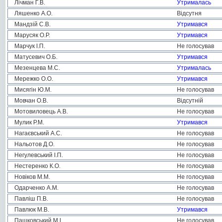
Лічман Г.В.
Утрималась
Ляшенко А.О.
Відсутня
Мандзій С.В.
Утримався
Марусяк О.Р.
Утримався
Марчук І.П.
Не голосував
Матусевич О.Б.
Утримався
Мезенцева М.С.
Утрималась
Мережко О.О.
Утримався
Мисягін Ю.М.
Не голосував
Мовчан О.В.
Відсутній
Мотовиловець А.В.
Не голосував
Мулик Р.М.
Утримався
Нагаєвський А.С.
Не голосував
Нальотов Д.О.
Не голосував
Негулевський І.П.
Не голосував
Нестеренко К.О.
Не голосував
Новіков М.М.
Не голосував
Одарченко А.М.
Не голосував
Павліш П.В.
Не голосував
Павлюк М.В.
Утримався
Пашковський М.І.
Не голосував