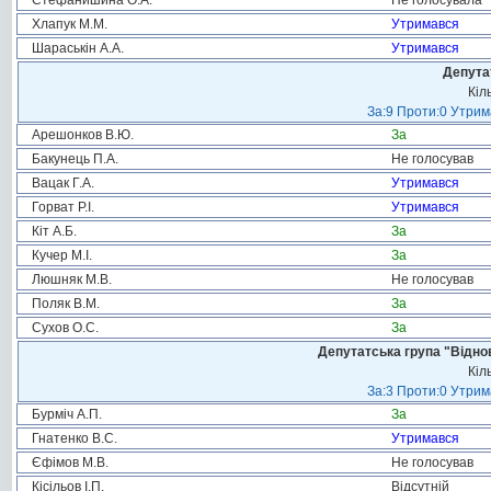
Стефанишина О.А.
Не голосувала
Хлапук М.М.
Утримався
Шараськін А.А.
Утримався
Депута
Кіл
За:9 Проти:0 Утрим
Арешонков В.Ю.
За
Бакунець П.А.
Не голосував
Вацак Г.А.
Утримався
Горват Р.І.
Утримався
Кіт А.Б.
За
Кучер М.І.
За
Люшняк М.В.
Не голосував
Поляк В.М.
За
Сухов О.С.
За
Депутатська група "Віднов
Кіл
За:3 Проти:0 Утрим
Бурміч А.П.
За
Гнатенко В.С.
Утримався
Єфімов М.В.
Не голосував
Кісільов І.П.
Відсутній