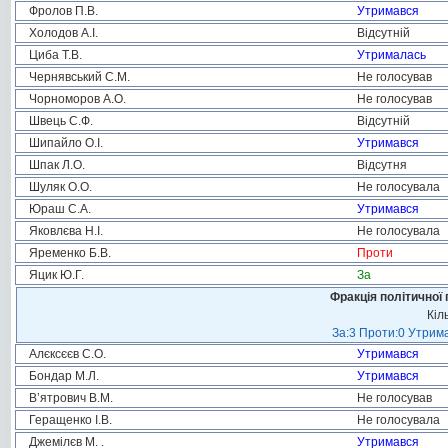
Фролов П.В.
Утримався
Холодов А.І.
Відсутній
Циба Т.В.
Утрималась
Чернявський С.М.
Не голосував
Чорноморов А.О.
Не голосував
Швець С.Ф.
Відсутній
Шипайло О.І.
Утримався
Шпак Л.О.
Відсутня
Шуляк О.О.
Не голосувала
Юраш С.А.
Утримався
Яковлєва Н.І.
Не голосувала
Яременко Б.В.
Проти
Яцик Ю.Г.
За
Фракція політичної 
Кіл
За:3 Проти:0 Утрима
Алєксєєв С.О.
Утримався
Бондар М.Л.
Утримався
В’ятрович В.М.
Не голосував
Геращенко І.В.
Не голосувала
Джемілєв М. .
Утримався