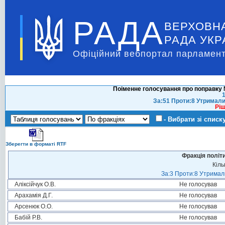
РАДА
ВЕРХОВН
РАДА УКР
Офіційний вебпортал парламент
Поіменне голосування про поправку 
1
За:51 Проти:8 Утримали
Ріш
- Вибрати зі списк
Зберегти в форматі RTF
Фракція політ
Кіль
За:3 Проти:8 Утримали
Аліксійчук О.В.
Не голосував
Арахамія Д.Г.
Не голосував
Арсенюк О.О.
Не голосував
Бабій Р.В.
Не голосував