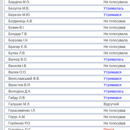
Бардіна М.О.
Не голосувала
Безугла М.В.
Утрималась
Березін М.Ю.
Утримався
Богданець А.В.
Не голосував
Божик В.І.
Не голосував
Бондар Г.В.
Не голосувала
Борзова І.Н.
Не голосувала
Брагар Є.В.
Не голосував
Булах Л.В.
Не голосувала
Вагнєр В.О.
Утрималась
Василів І.В.
Не голосував
Васюк О.О.
Утримався
Веніславський Ф.В.
Утримався
Вірастюк В.Я.
Утримався
Володіна Д.А.
Утрималась
Гайду О.В.
Утримався
Галушко М.Л.
Відсутній
Герасименко І.Л.
Не голосував
Герус А.М.
Не голосував
Горбенко Р.О.
Не голосував
Горобець О.С.
Проти