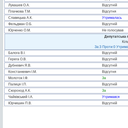
Лукашев О.А.
Відсутній
Плачкова Т.М.
Відсутня
Славицька А.К.
Утрималась
Фельдман О.Б.
Відсутній
Юрченко О.М.
Не голосував
Депутатська 
Кіл
За:3 Проти:0 Утрима
Балога В.І.
Відсутній
Герега О.В.
Відсутній
Дубневич Я.В.
Відсутній
Констанкевич І.М.
Відсутня
Молоток І.Ф.
За
Палиця І.П.
Відсутній
Скороход А.К.
За
Чайківський І.А.
Утримався
Юрчишин П.В.
Відсутній