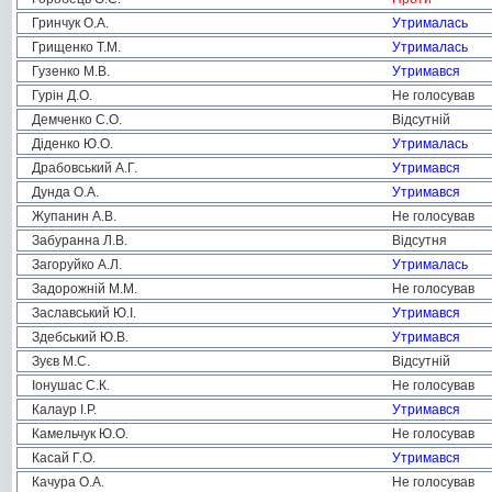
Гринчук О.А.
Утрималась
Грищенко Т.М.
Утрималась
Гузенко М.В.
Утримався
Гурін Д.О.
Не голосував
Демченко С.О.
Відсутній
Діденко Ю.О.
Утрималась
Драбовський А.Г.
Утримався
Дунда О.А.
Утримався
Жупанин А.В.
Не голосував
Забуранна Л.В.
Відсутня
Загоруйко А.Л.
Утрималась
Задорожній М.М.
Не голосував
Заславський Ю.І.
Утримався
Здебський Ю.В.
Утримався
Зуєв М.С.
Відсутній
Іонушас С.К.
Не голосував
Калаур І.Р.
Утримався
Камельчук Ю.О.
Не голосував
Касай Г.О.
Утримався
Качура О.А.
Не голосував