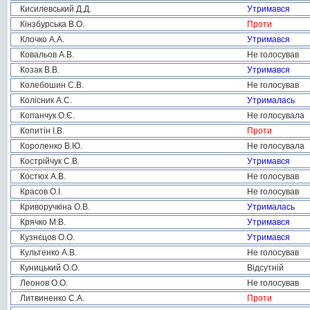
Кисилевський Д.Д.
Утримався
Кінзбурська В.О.
Проти
Клочко А.А.
Утримався
Ковальов А.В.
Не голосував
Козак В.В.
Утримався
Колебошин С.В.
Не голосував
Колісник А.С.
Утрималась
Копанчук О.Є.
Не голосувала
Копитін І.В.
Проти
Короленко В.Ю.
Не голосувала
Кострійчук С.В.
Утримався
Костюх А.В.
Не голосував
Красов О.І.
Не голосував
Криворучкіна О.В.
Утрималась
Крячко М.В.
Утримався
Кузнєцов О.О.
Утримався
Культенко А.В.
Не голосував
Куницький О.О.
Відсутній
Леонов О.О.
Не голосував
Литвиненко С.А.
Проти