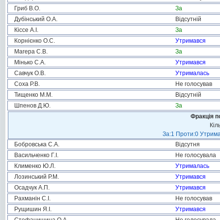
Гриб В.О.
За
Дубінський О.А.
Відсутній
Кіссе А.І.
За
Корнієнко О.С.
Утримався
Магера С.В.
За
Мінько С.А.
Утримався
Савчук О.В.
Утрималась
Соха Р.В.
Не голосував
Тищенко М.М.
Відсутній
Шпенов Д.Ю.
За
Фракція п
Кіл
За:1 Проти:0 Утрима
Бобровська С.А.
Відсутня
Васильченко Г.І.
Не голосувала
Клименко Ю.Л.
Утрималась
Лозинський Р.М.
Утримався
Осадчук А.П.
Утримався
Рахманін С.І.
Не голосував
Рущишин Я.І.
Утримався