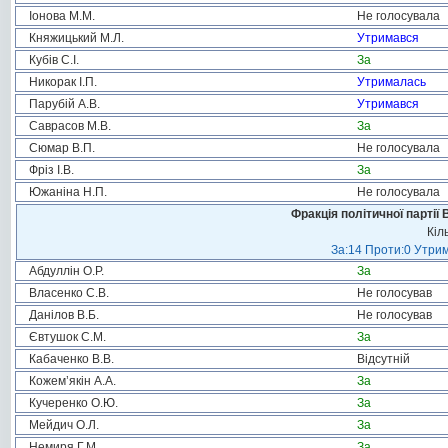
Іонова М.М.
Не голосувала
Княжицький М.Л.
Утримався
Кубів С.І.
За
Никорак І.П.
Утрималась
Парубій А.В.
Утримався
Саврасов М.В.
За
Сюмар В.П.
Не голосувала
Фріз І.В.
За
Южаніна Н.П.
Не голосувала
Фракція політичної партії
Кіл
За:14 Проти:0 Утрим
Абдуллін О.Р.
За
Власенко С.В.
Не голосував
Данілов В.Б.
Не голосував
Євтушок С.М.
За
Кабаченко В.В.
Відсутній
Кожем’якін А.А.
За
Кучеренко О.Ю.
За
Мейдич О.Л.
За
Немиря Г.М.
За