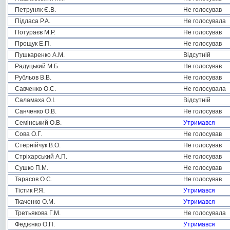
Петруняк Є.В.
Не голосував
Підласа Р.А.
Не голосувала
Потураєв М.Р.
Не голосував
Прощук Е.П.
Не голосував
Пушкаренко А.М.
Відсутній
Радуцький М.Б.
Не голосував
Рубльов В.В.
Не голосував
Савченко О.С.
Не голосувала
Саламаха О.І.
Відсутній
Санченко О.В.
Не голосував
Семінський О.В.
Утримався
Сова О.Г.
Не голосував
Стернійчук В.О.
Не голосував
Стріхарський А.П.
Не голосував
Сушко П.М.
Не голосував
Тарасов О.С.
Не голосував
Тістик Р.Я.
Утримався
Ткаченко О.М.
Утримався
Третьякова Г.М.
Не голосувала
Федієнко О.П.
Утримався