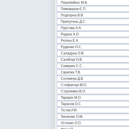
Перебийніс М.В.
Пивоваров Є.П.
Подгорна В.В.
Припутень Д.С.
Пуртова А.А.
Радіна А.О.
Рєпіна Е.А.
Руденко О.С.
Саладуха О.В.
Салійчук О.В.
Северин С.С.
Скрипка Т.В.
Соломчук Д.В.
Стефанчук М.О.
Струневич В.О.
Тарарін М.О.
Тарасов О.С.
Тістик Р.Я.
Ткаченко О.М.
Устенко О.О.