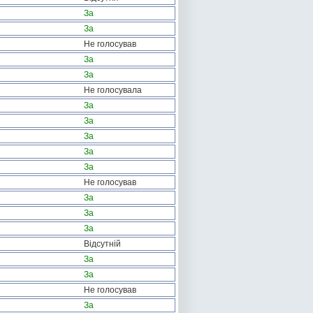
За
За
Не голосував
За
За
Не голосувала
За
За
За
За
За
Не голосував
За
За
За
Відсутній
За
За
Не голосував
За