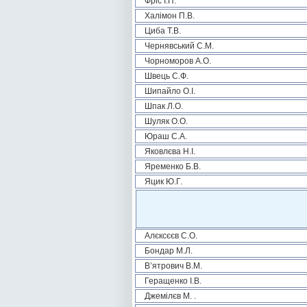
Фріс І.П.
Халімон П.В.
Циба Т.В.
Чернявський С.М.
Чорноморов А.О.
Швець С.Ф.
Шипайло О.І.
Шпак Л.О.
Шуляк О.О.
Юраш С.А.
Яковлєва Н.І.
Яременко Б.В.
Яцик Ю.Г.
Алєксєєв С.О.
Бондар М.Л.
В’ятрович В.М.
Геращенко І.В.
Джемілєв М. .