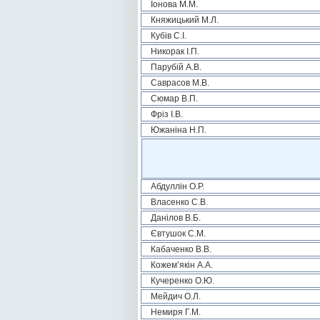
Іонова М.М.
Княжицький М.Л.
Кубів С.І.
Никорак І.П.
Парубій А.В.
Саврасов М.В.
Сюмар В.П.
Фріз І.В.
Южаніна Н.П.
Абдуллін О.Р.
Власенко С.В.
Данілов В.Б.
Євтушок С.М.
Кабаченко В.В.
Кожем’якін А.А.
Кучеренко О.Ю.
Мейдич О.Л.
Немиря Г.М.