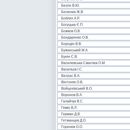
Безгін В.Ю.
Беленюк Ж.В.
Боблях А.Р.
Богуцька Є.П.
Божков О.В.
Бондаренко О.В.
Бородін В.В.
Бужанський М.А.
Бунін С.В.
Василевська-Смаглюк О.М.
Васильєв І.С.
Ватрас В.А.
Вінтоняк О.В.
Войцехівський В.О.
Воронов В.А.
Галайчук В.С.
Гевко В.Л.
Герман Д.В.
Гетманцев Д.О.
Горенюк О.О.