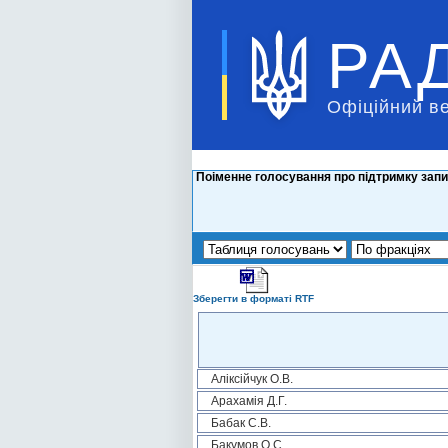
РА
Офіційний в
Поіменне голосування про підтримку зап
Зберегти в форматі RTF
Аліксійчук О.В.
Арахамія Д.Г.
Бабак С.В.
Бакумов О.С.