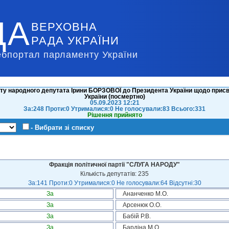
ДА
ВЕРХОВНА
РАДА УКРАЇНИ
ебпортал парламенту України
иту народного депутата Ірини БОРЗОВОЇ до Президента України щодо прис
України (посмертно)
05.09.2023 12:21
За:248 Проти:0 Утрималися:0 Не голосували:83 Всього:331
Рішення прийнято
- Вибрати зі списку
Фракція політичної партії "СЛУГА НАРОДУ"
Кількість депутатів: 235
За:141 Проти:0 Утрималися:0 Не голосували:64 Відсутні:30
За
Ананченко М.О.
За
Арсенюк О.О.
За
Бабій Р.В.
За
Бардіна М.О.