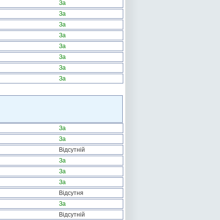
За
За
За
За
За
За
За
За
За
За
Відсутній
За
За
За
Відсутня
За
Відсутній