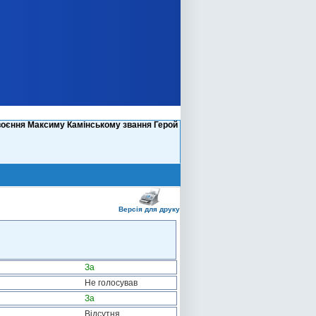
воєння Максиму Камінському звання Герой
Версія для друку
За
Не голосував
За
Відсутня