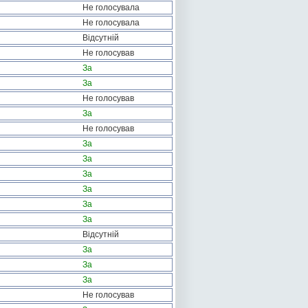
Не голосувала
Не голосувала
Відсутній
Не голосував
За
За
Не голосував
За
Не голосував
За
За
За
За
За
За
Відсутній
За
За
За
Не голосував