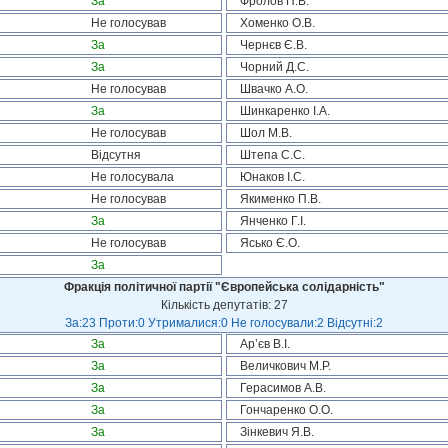
За
Фролов П.В.
Не голосував
Хоменко О.В.
За
Чернєв Є.В.
За
Чорний Д.С.
Не голосував
Швачко А.О.
За
Шинкаренко І.А.
Не голосував
Шол М.В.
Відсутня
Штепа С.С.
Не голосувала
Юнаков І.С.
Не голосував
Якименко П.В.
За
Янченко Г.І.
Не голосував
Ясько Є.О.
За
Фракція політичної партії "Європейська солідарність"
Кількість депутатів: 27
За:23 Проти:0 Утрималися:0 Не голосували:2 Відсутні:2
За
Ар’єв В.І.
За
Величкович М.Р.
За
Герасимов А.В.
За
Гончаренко О.О.
За
Зінкевич Я.В.