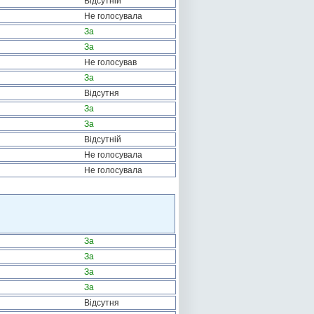
Відсутній
Не голосувала
За
За
Не голосував
За
Відсутня
За
За
Відсутній
Не голосувала
Не голосувала
За
За
За
За
Відсутня