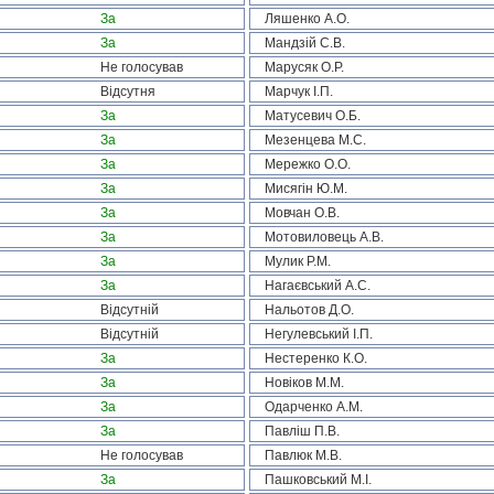
За
Ляшенко А.О.
За
Мандзій С.В.
Не голосував
Марусяк О.Р.
Відсутня
Марчук І.П.
За
Матусевич О.Б.
За
Мезенцева М.С.
За
Мережко О.О.
За
Мисягін Ю.М.
За
Мовчан О.В.
За
Мотовиловець А.В.
За
Мулик Р.М.
За
Нагаєвський А.С.
Відсутній
Нальотов Д.О.
Відсутній
Негулевський І.П.
За
Нестеренко К.О.
За
Новіков М.М.
За
Одарченко А.М.
За
Павліш П.В.
Не голосував
Павлюк М.В.
За
Пашковський М.І.