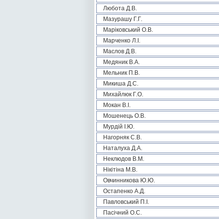
Любота Д.В.
Мазурашу Г.Г.
Маріковський О.В.
Марченко Л.І.
Маслов Д.В.
Медяник В.А.
Мельник П.В.
Микиша Д.С.
Михайлюк Г.О.
Мокан В.І.
Мошенець О.В.
Мурдій І.Ю.
Нагорняк С.В.
Наталуха Д.А.
Неклюдов В.М.
Нікітіна М.В.
Овчинникова Ю.Ю.
Остапенко А.Д.
Павловський П.І.
Пасічний О.С.