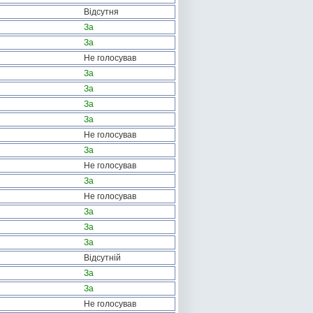
Відсутня
За
За
Не голосував
За
За
За
За
Не голосував
За
Не голосував
За
Не голосував
За
За
За
Відсутній
За
За
Не голосував