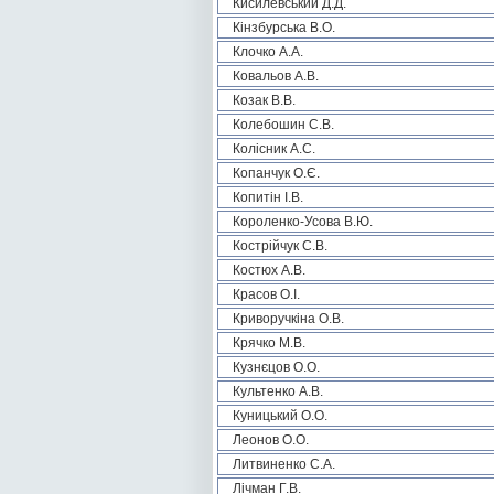
Кисилевський Д.Д.
Кінзбурська В.О.
Клочко А.А.
Ковальов А.В.
Козак В.В.
Колебошин С.В.
Колісник А.С.
Копанчук О.Є.
Копитін І.В.
Короленко-Усова В.Ю.
Кострійчук С.В.
Костюх А.В.
Красов О.І.
Криворучкіна О.В.
Крячко М.В.
Кузнєцов О.О.
Культенко А.В.
Куницький О.О.
Леонов О.О.
Литвиненко С.А.
Лічман Г.В.