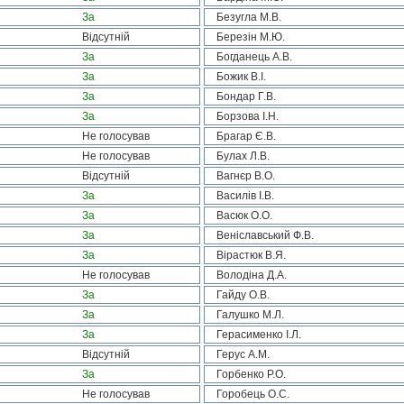
За
Безугла М.В.
Відсутній
Березін М.Ю.
За
Богданець А.В.
За
Божик В.І.
За
Бондар Г.В.
За
Борзова І.Н.
Не голосував
Брагар Є.В.
Не голосував
Булах Л.В.
Відсутній
Вагнєр В.О.
За
Василів І.В.
За
Васюк О.О.
За
Веніславський Ф.В.
За
Вірастюк В.Я.
Не голосував
Володіна Д.А.
За
Гайду О.В.
За
Галушко М.Л.
За
Герасименко І.Л.
Відсутній
Герус А.М.
За
Горбенко Р.О.
Не голосував
Горобець О.С.