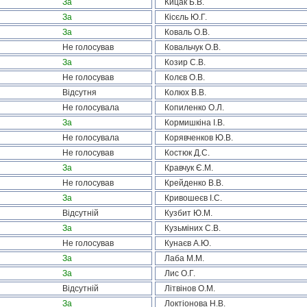
За
Кицак Б.В.
За
Кісєль Ю.Г.
За
Коваль О.В.
Не голосував
Ковальчук О.В.
За
Козир С.В.
Не голосував
Колєв О.В.
Відсутня
Колюх В.В.
Не голосувала
Копиленко О.Л.
За
Кормишкіна І.В.
Не голосувала
Корявченков Ю.В.
Не голосував
Костюк Д.С.
За
Кравчук Є.М.
Не голосував
Крейденко В.В.
За
Кривошеєв І.С.
Відсутній
Кузбит Ю.М.
За
Кузьміних С.В.
Не голосував
Кунаєв А.Ю.
За
Лаба М.М.
За
Лис О.Г.
Відсутній
Літвінов О.М.
За
Локтіонова Н.В.