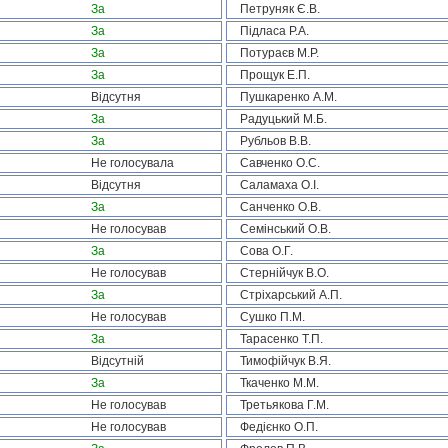
За
Петруняк Є.В.
За
Підласа Р.А.
За
Потураєв М.Р.
За
Прощук Е.П.
Відсутня
Пушкаренко А.М.
За
Радуцький М.Б.
За
Рубльов В.В.
Не голосувала
Савченко О.С.
Відсутня
Саламаха О.І.
За
Санченко О.В.
Не голосував
Семінський О.В.
За
Сова О.Г.
Не голосував
Стернійчук В.О.
За
Стріхарський А.П.
Не голосував
Сушко П.М.
За
Тарасенко Т.П.
Відсутній
Тимофійчук В.Я.
За
Ткаченко М.М.
Не голосував
Третьякова Г.М.
Не голосував
Федієнко О.П.