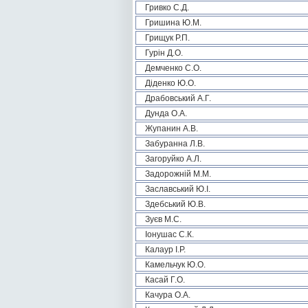
Гривко С.Д.
Гришина Ю.М.
Грищук Р.П.
Гурін Д.О.
Демченко С.О.
Діденко Ю.О.
Драбовський А.Г.
Дунда О.А.
Жупанин А.В.
Забуранна Л.В.
Загоруйко А.Л.
Задорожній М.М.
Заславський Ю.І.
Здебський Ю.В.
Зуєв М.С.
Іонушас С.К.
Калаур І.Р.
Камельчук Ю.О.
Касай Г.О.
Качура О.А.