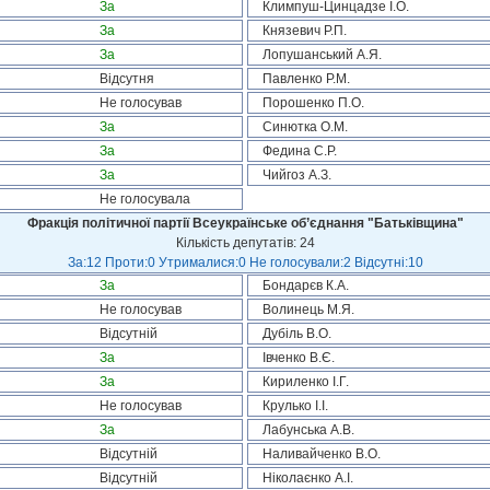
За
Климпуш-Цинцадзе І.О.
За
Князевич Р.П.
За
Лопушанський А.Я.
Відсутня
Павленко Р.М.
Не голосував
Порошенко П.О.
За
Синютка О.М.
За
Федина С.Р.
За
Чийгоз А.З.
Не голосувала
Фракція політичної партії Всеукраїнське об’єднання "Батьківщина"
Кількість депутатів: 24
За:12 Проти:0 Утрималися:0 Не голосували:2 Відсутні:10
За
Бондарєв К.А.
Не голосував
Волинець М.Я.
Відсутній
Дубіль В.О.
За
Івченко В.Є.
За
Кириленко І.Г.
Не голосував
Крулько І.І.
За
Лабунська А.В.
Відсутній
Наливайченко В.О.
Відсутній
Ніколаєнко А.І.