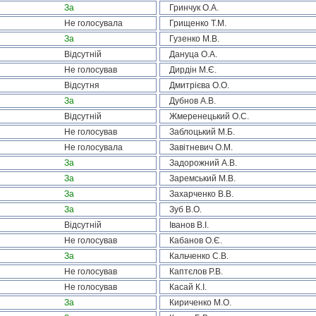
За
Гринчук О.А.
Не голосувала
Грищенко Т.М.
За
Гузенко М.В.
Відсутній
Дануца О.А.
Не голосував
Дирдін М.Є.
Відсутня
Дмитрієва О.О.
За
Дубнов А.В.
Відсутній
Жмеренецький О.С.
Не голосував
Заблоцький М.Б.
Не голосувала
Завітневич О.М.
За
Задорожний А.В.
За
Заремський М.В.
За
Захарченко В.В.
За
Зуб В.О.
Відсутній
Іванов В.І.
Не голосував
Кабанов О.Є.
За
Кальченко С.В.
Не голосував
Каптєлов Р.В.
Не голосував
Касай К.І.
За
Кириченко М.О.