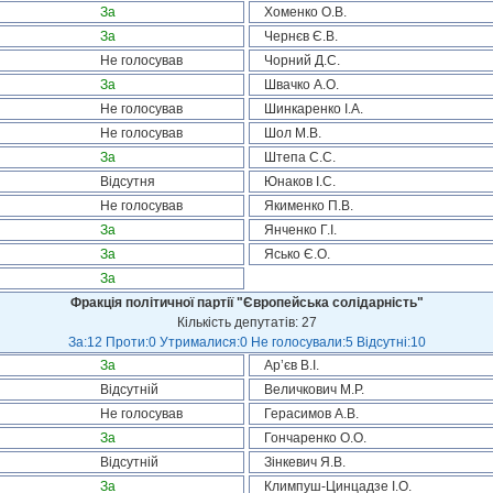
За
Хоменко О.В.
За
Чернєв Є.В.
Не голосував
Чорний Д.С.
За
Швачко А.О.
Не голосував
Шинкаренко І.А.
Не голосував
Шол М.В.
За
Штепа С.С.
Відсутня
Юнаков І.С.
Не голосував
Якименко П.В.
За
Янченко Г.І.
За
Ясько Є.О.
За
Фракція політичної партії "Європейська солідарність"
Кількість депутатів: 27
За:12 Проти:0 Утрималися:0 Не голосували:5 Відсутні:10
За
Ар’єв В.І.
Відсутній
Величкович М.Р.
Не голосував
Герасимов А.В.
За
Гончаренко О.О.
Відсутній
Зінкевич Я.В.
За
Климпуш-Цинцадзе І.О.