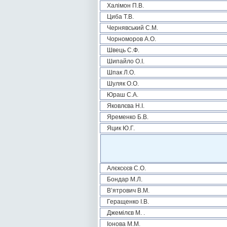
Халімон П.В.
Циба Т.В.
Чернявський С.М.
Чорноморов А.О.
Швець С.Ф.
Шипайло О.І.
Шпак Л.О.
Шуляк О.О.
Юраш С.А.
Яковлєва Н.І.
Яременко Б.В.
Яцик Ю.Г.
Алєксєєв С.О.
Бондар М.Л.
В’ятрович В.М.
Геращенко І.В.
Джемілєв М. .
Іонова М.М.