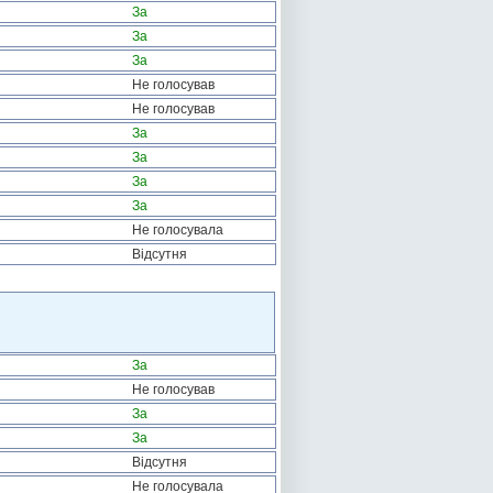
За
За
За
Не голосував
Не голосував
За
За
За
За
Не голосувала
Відсутня
За
Не голосував
За
За
Відсутня
Не голосувала