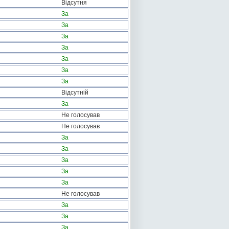
Відсутня
За
За
За
За
За
За
За
Відсутній
За
Не голосував
Не голосував
За
За
За
За
За
Не голосував
За
За
За