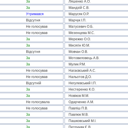
За
Ляшенко А.О.
За
Мандзій С.В.
Утримався
Марусяк О.Р.
Відсутня
Марчук І.П.
Не голосував
Матусевич О.Б.
Не голосував
Мезенцева М.С.
За
Мережко О.О.
За
Мисягін Ю.М.
Відсутня
Мовчан О.В.
За
Мотовиловець А.В.
За
Мулик Р.М.
Не голосував
Нагаєвський А.С.
Не голосував
Нальотов Д.О.
Відсутній
Негулевський І.П.
За
Нестеренко К.О.
За
Новіков М.М.
Не голосувала
Одарченко А.М.
Не голосував
Павліш П.В.
За
Павлюк М.В.
За
Пашковський М.І.
За
Петруняк Є.В.