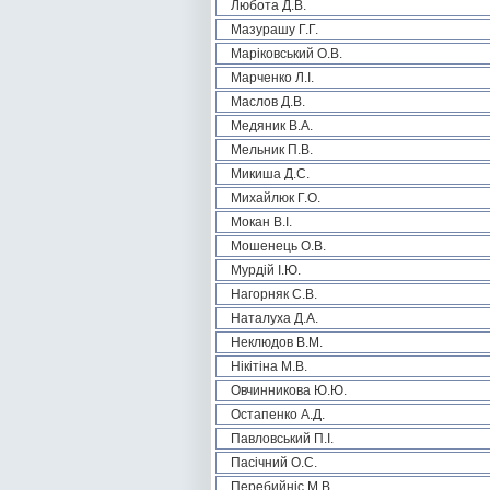
Любота Д.В.
Мазурашу Г.Г.
Маріковський О.В.
Марченко Л.І.
Маслов Д.В.
Медяник В.А.
Мельник П.В.
Микиша Д.С.
Михайлюк Г.О.
Мокан В.І.
Мошенець О.В.
Мурдій І.Ю.
Нагорняк С.В.
Наталуха Д.А.
Неклюдов В.М.
Нікітіна М.В.
Овчинникова Ю.Ю.
Остапенко А.Д.
Павловський П.І.
Пасічний О.С.
Перебийніс М.В.