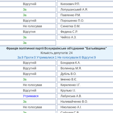
Відсутній
Князевич Р.П.
За
Лопушанський А.Я.
За
Павленко Р.М.
Відсутній
Порошенко П.О.
Не голосував
Синютка О.М.
Відсутня
Федина С.Р.
За
Чийгоз А.З.
За
Фракція політичної партії Всеукраїнське об’єднання "Батьківщина"
Кількість депутатів: 24
За:8 Проти:0 Утрималися:1 Не голосували:6 Відсутні:9
Відсутній
Бондарєв К.А.
Відсутній
Волинець М.Я.
Відсутній
Дубіль В.О.
За
Івченко В.Є.
Не голосував
Кириленко І.Г.
Відсутній
Крулько І.І.
Утримався
Лабунська А.В.
За
Наливайченко В.О.
Не голосував
Ніколаєнко А.І.
За
Соболєв С.В.