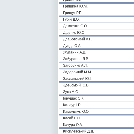
Гришина Ю.М.
Грищук Р.П.
Гурін Д.О.
Демченко С.О.
Діденко Ю.О.
Драбовський А.Г.
Дунда О.А.
Жупанин А.В.
Забуранна Л.В.
Загоруйко А.Л.
Задорожній М.М.
Заславський Ю.І.
Здебський Ю.В.
Зуєв М.С.
Іонушас С.К.
Калаур І.Р.
Камельчук Ю.О.
Касай Г.О.
Качура О.А.
Кисилевський Д.Д.