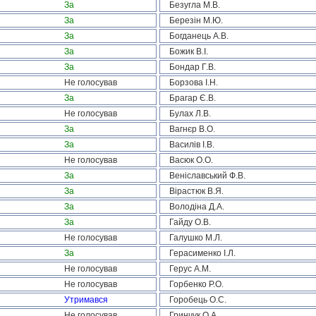
За
Безугла М.В.
За
Березін М.Ю.
За
Богданець А.В.
За
Божик В.І.
За
Бондар Г.В.
Не голосував
Борзова І.Н.
За
Брагар Є.В.
Не голосував
Булах Л.В.
За
Вагнєр В.О.
За
Василів І.В.
Не голосував
Васюк О.О.
За
Веніславський Ф.В.
За
Вірастюк В.Я.
За
Володіна Д.А.
За
Гайду О.В.
Не голосував
Галушко М.Л.
За
Герасименко І.Л.
Не голосував
Герус А.М.
Не голосував
Горбенко Р.О.
Утримався
Горобець О.С.
Не голосував
Гринчук О.А.