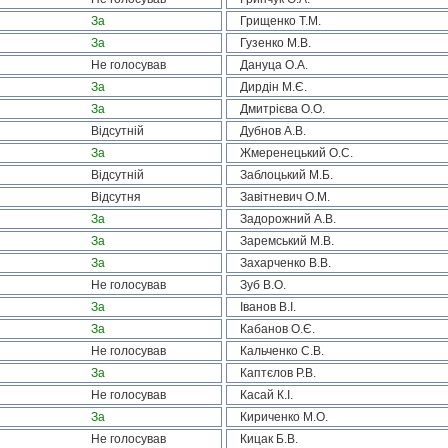
За
Грищенко Т.М.
За
Гузенко М.В.
Не голосував
Дануца О.А.
За
Дирдін М.Є.
За
Дмитрієва О.О.
Відсутній
Дубнов А.В.
За
Жмеренецький О.С.
Відсутній
Заблоцький М.Б.
Відсутня
Завітневич О.М.
За
Задорожний А.В.
За
Заремський М.В.
За
Захарченко В.В.
Не голосував
Зуб В.О.
За
Іванов В.І.
За
Кабанов О.Є.
Не голосував
Кальченко С.В.
За
Каптєлов Р.В.
Не голосував
Касай К.І.
За
Кириченко М.О.
Не голосував
Кицак Б.В.