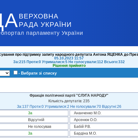
ДА
ВЕРХОВНА
РАДА УКРАЇНИ
ебпортал парламенту України
сування про підтримку запиту народного депутата Антона ЯЦЕНКА до През
05.10.2023 11:57
За:215 Проти:0 Утрималися:5 Не голосували:112 Всього:332
Рішення прийнято
- Вибрати зі списку
Фракція політичної партії "СЛУГА НАРОДУ"
Кількість депутатів: 235
За:137 Проти:0 Утрималися:2 Не голосували:70 Відсутні:26
За
Ананченко М.О.
Відсутній
Арсенюк О.О.
Не голосував
Бабій Р.В.
За
Бардіна М.О.