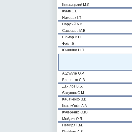
Княжицький М.Л.
Кубів С.І.
Никорак І.П.
Парубій А.В.
Саврасов М.В.
Сюмар В.П.
Фріз І.В.
Южаніна Н.П.
Абдуллін О.Р.
Власенко С.В.
Данілов В.Б.
Євтушок С.М.
Кабаченко В.В.
Кожем’якін А.А.
Кучеренко О.Ю.
Мейдич О.Л.
Немиря Г.М.
Пузійчук А.В.