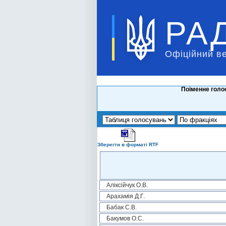
РА
Офіційний в
Поіменне голо
Зберегти в форматі RTF
Аліксійчук О.В.
Арахамія Д.Г.
Бабак С.В.
Бакумов О.С.