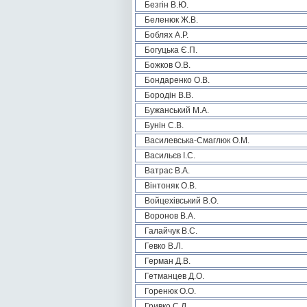
Безгін В.Ю.
Беленюк Ж.В.
Боблях А.Р.
Богуцька Є.П.
Божков О.В.
Бондаренко О.В.
Бородін В.В.
Бужанський М.А.
Бунін С.В.
Василевська-Смаглюк О.М.
Васильєв І.С.
Ватрас В.А.
Вінтоняк О.В.
Войцехівський В.О.
Воронов В.А.
Галайчук В.С.
Гевко В.Л.
Герман Д.В.
Гетманцев Д.О.
Горенюк О.О.
Гривко С.Д.