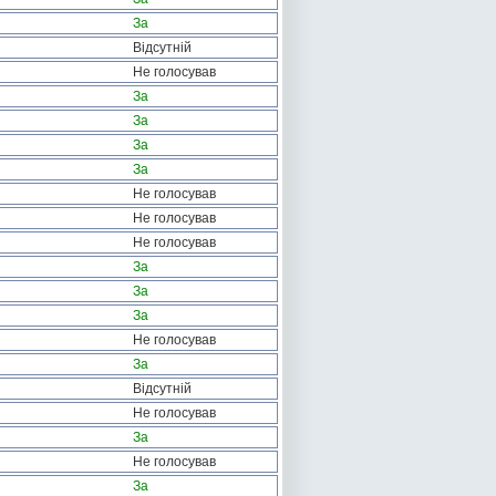
За
Відсутній
Не голосував
За
За
За
За
Не голосував
Не голосував
Не голосував
За
За
За
Не голосував
За
Відсутній
Не голосував
За
Не голосував
За