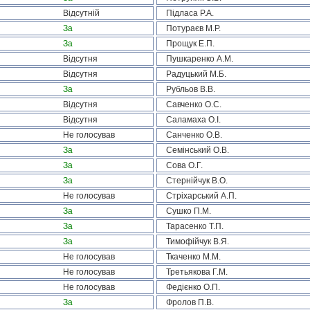
Відсутній
Підласа Р.А.
За
Потураєв М.Р.
За
Прощук Е.П.
Відсутня
Пушкаренко А.М.
Відсутня
Радуцький М.Б.
За
Рубльов В.В.
Відсутня
Савченко О.С.
Відсутня
Саламаха О.І.
Не голосував
Санченко О.В.
За
Семінський О.В.
За
Сова О.Г.
За
Стернійчук В.О.
Не голосував
Стріхарський А.П.
За
Сушко П.М.
За
Тарасенко Т.П.
За
Тимофійчук В.Я.
Не голосував
Ткаченко М.М.
Не голосував
Третьякова Г.М.
Не голосував
Федієнко О.П.
За
Фролов П.В.