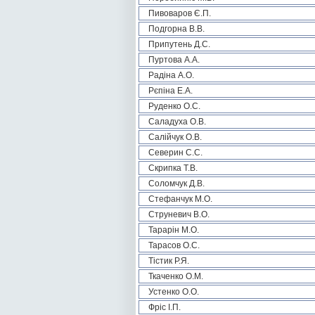
Пивоваров Є.П.
Подгорна В.В.
Припутень Д.С.
Пуртова А.А.
Радіна А.О.
Рєпіна Е.А.
Руденко О.С.
Саладуха О.В.
Салійчук О.В.
Северин С.С.
Скрипка Т.В.
Соломчук Д.В.
Стефанчук М.О.
Струневич В.О.
Тарарін М.О.
Тарасов О.С.
Тістик Р.Я.
Ткаченко О.М.
Устенко О.О.
Фріс І.П.