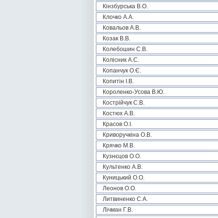
Кінзбурська В.О.
Клочко А.А.
Ковальов А.В.
Козак В.В.
Колебошин С.В.
Колісник А.С.
Копанчук О.Є.
Копитін І.В.
Короленко-Усова В.Ю.
Кострійчук С.В.
Костюх А.В.
Красов О.І.
Криворучкіна О.В.
Крячко М.В.
Кузнєцов О.О.
Культенко А.В.
Куницький О.О.
Леонов О.О.
Литвиненко С.А.
Лічман Г.В.