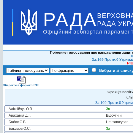
РАДА
ВЕРХОВН
РАДА УКР
Офіційний вебпортал парламент
Поіменне голосування про направлення запит
0
За:169 Проти:0 Утрима
Ріш
- Вибрати зі списк
Зберегти в форматі RTF
Фракція політ
Кіль
За:109 Проти:0 Утрима
Аліксійчук О.В.
За
Арахамія Д.Г.
Відсутній
Бабак С.В.
Не голосував
Бакумов О.С.
За