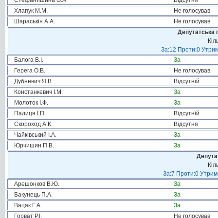
Стефанишина О.А.
Відсутня
Хлапук М.М.
Не голосував
Шараськін А.А.
Не голосував
Депутатська 
Кіл
За:12 Проти:0 Утрим
Балога В.І.
За
Герега О.В.
Не голосував
Дубневич Я.В.
Відсутній
Констанкевич І.М.
За
Молоток І.Ф.
За
Палиця І.П.
Відсутній
Скороход А.К.
Відсутня
Чайківський І.А.
За
Юрчишин П.В.
За
Депута
Кіл
За:7 Проти:0 Утрим
Арешонков В.Ю.
За
Бакунець П.А.
За
Вацак Г.А.
За
Горват Р.І.
Не голосував