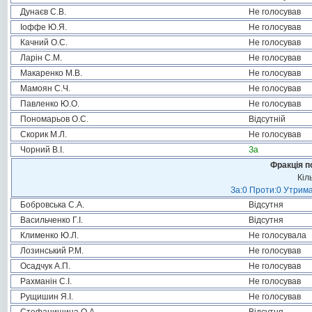
Дунаєв С.В.
Не голосував
Іоффе Ю.Я.
Не голосував
Качний О.С.
Не голосував
Ларін С.М.
Не голосував
Макаренко М.В.
Не голосував
Мамоян С.Ч.
Не голосував
Павленко Ю.О.
Не голосував
Пономарьов О.С.
Відсутній
Скорик М.Л.
Не голосував
Чорний В.І.
За
Фракція п
Кіл
За:0 Проти:0 Утрима
Бобровська С.А.
Відсутня
Васильченко Г.І.
Відсутня
Клименко Ю.Л.
Не голосувала
Лозинський Р.М.
Не голосував
Осадчук А.П.
Не голосував
Рахманін С.І.
Не голосував
Рущишин Я.І.
Не голосував