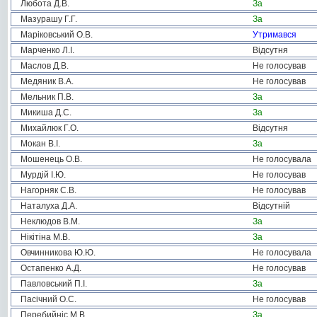
Любота Д.В.
За
Мазурашу Г.Г.
За
Маріковський О.В.
Утримався
Марченко Л.І.
Відсутня
Маслов Д.В.
Не голосував
Медяник В.А.
Не голосував
Мельник П.В.
За
Микиша Д.С.
За
Михайлюк Г.О.
Відсутня
Мокан В.І.
За
Мошенець О.В.
Не голосувала
Мурдій І.Ю.
Не голосував
Нагорняк С.В.
Не голосував
Наталуха Д.А.
Відсутній
Неклюдов В.М.
За
Нікітіна М.В.
За
Овчинникова Ю.Ю.
Не голосувала
Остапенко А.Д.
Не голосував
Павловський П.І.
За
Пасічний О.С.
Не голосував
Перебийніс М.В.
За