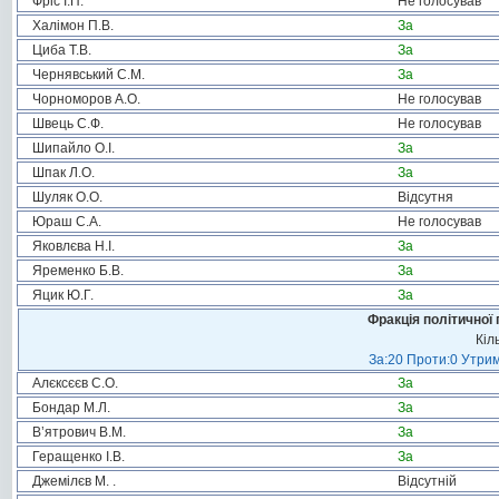
Фріс І.П.
Не голосував
Халімон П.В.
За
Циба Т.В.
За
Чернявський С.М.
За
Чорноморов А.О.
Не голосував
Швець С.Ф.
Не голосував
Шипайло О.І.
За
Шпак Л.О.
За
Шуляк О.О.
Відсутня
Юраш С.А.
Не голосував
Яковлєва Н.І.
За
Яременко Б.В.
За
Яцик Ю.Г.
За
Фракція політичної 
Кіл
За:20 Проти:0 Утрим
Алєксєєв С.О.
За
Бондар М.Л.
За
В’ятрович В.М.
За
Геращенко І.В.
За
Джемілєв М. .
Відсутній