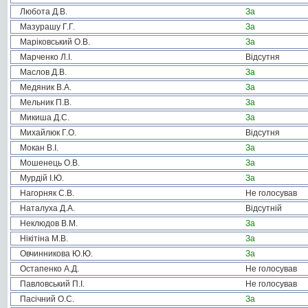
Любота Д.В.
За
Мазурашу Г.Г.
За
Маріковський О.В.
За
Марченко Л.І.
Відсутня
Маслов Д.В.
За
Медяник В.А.
За
Мельник П.В.
За
Микиша Д.С.
За
Михайлюк Г.О.
Відсутня
Мокан В.І.
За
Мошенець О.В.
За
Мурдій І.Ю.
За
Нагорняк С.В.
Не голосував
Наталуха Д.А.
Відсутній
Неклюдов В.М.
За
Нікітіна М.В.
За
Овчинникова Ю.Ю.
За
Остапенко А.Д.
Не голосував
Павловський П.І.
Не голосував
Пасічний О.С.
За