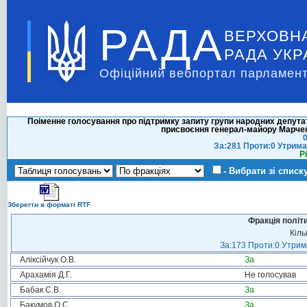
РАДА
ВЕРХОВН
РАДА УКР
Офіційний вебпортал парламент
Поіменне голосування про підтримку запиту групи народних депута
присвоєння генерал-майору Марчен
0
За:281 Проти:0 Утрима
Р
- Вибрати зі списк
Зберегти в форматі RTF
Фракція політ
Кіль
За:173 Проти:0 Утрима
Аліксійчук О.В.
За
Арахамія Д.Г.
Не голосував
Бабак С.В.
За
Бакумов О.С.
За