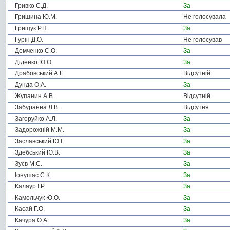
Гривко С.Д.
За
Гришина Ю.М.
Не голосувала
Грищук Р.П.
За
Гурін Д.О.
Не голосував
Демченко С.О.
За
Діденко Ю.О.
За
Драбовський А.Г.
Відсутній
Дунда О.А.
За
Жупанин А.В.
Відсутній
Забуранна Л.В.
Відсутня
Загоруйко А.Л.
За
Задорожній М.М.
За
Заславський Ю.І.
За
Здебський Ю.В.
За
Зуєв М.С.
За
Іонушас С.К.
За
Калаур І.Р.
За
Камельчук Ю.О.
За
Касай Г.О.
За
Качура О.А.
За