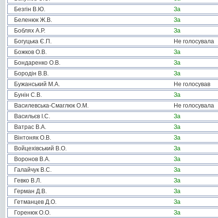
Безгін В.Ю.
За
Беленюк Ж.В.
За
Боблях А.Р.
За
Богуцька Є.П.
Не голосувала
Божков О.В.
За
Бондаренко О.В.
За
Бородін В.В.
За
Бужанський М.А.
Не голосував
Бунін С.В.
За
Василевська-Смаглюк О.М.
Не голосувала
Васильєв І.С.
За
Ватрас В.А.
За
Вінтоняк О.В.
За
Войцехівський В.О.
За
Воронов В.А.
За
Галайчук В.С.
За
Гевко В.Л.
За
Герман Д.В.
За
Гетманцев Д.О.
За
Горенюк О.О.
За