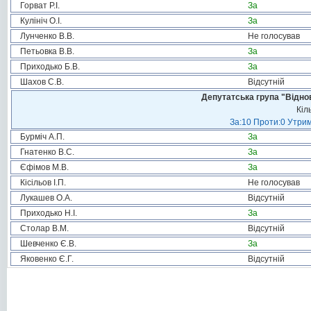
Горват Р.І.
За
Кулініч О.І.
За
Лунченко В.В.
Не голосував
Петьовка В.В.
За
Приходько Б.В.
За
Шахов С.В.
Відсутній
Депутатська група "Віднов
Кіл
За:10 Проти:0 Утрим
Бурміч А.П.
За
Гнатенко В.С.
За
Єфімов М.В.
За
Кісільов І.П.
Не голосував
Лукашев О.А.
Відсутній
Приходько Н.І.
За
Столар В.М.
Відсутній
Шевченко Є.В.
За
Яковенко Є.Г.
Відсутній