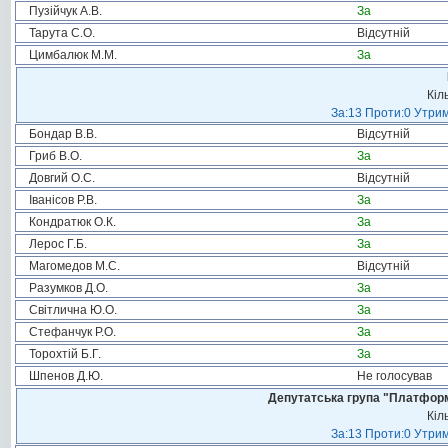
Пузійчук А.В.
За
Тарута С.О.
Відсутній
Цимбалюк М.М.
За
Кіл
За:13 Проти:0 Утрим
Бондар В.В.
Відсутній
Гриб В.О.
За
Довгий О.С.
Відсутній
Іванісов Р.В.
За
Кондратюк О.К.
За
Лерос Г.Б.
За
Магомедов М.С.
Відсутній
Разумков Д.О.
За
Світлична Ю.О.
За
Стефанчук Р.О.
За
Торохтій Б.Г.
За
Шпенов Д.Ю.
Не голосував
Депутатська група "Платформа
Кіл
За:13 Проти:0 Утрим