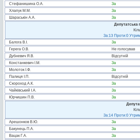
Стефанишина О.А.
За
Хлапук М.М.
За
Шараськін А.А.
За
Депутатська 
Кіл
За:13 Проти:0 Утрим
Балога В.І.
За
Герега О.В.
Не голосував
Дубневич Я.В.
Відсутній
Констанкевич І.М.
За
Молоток І.Ф.
За
Палиця І.П.
Відсутній
Скороход А.К.
За
Чайківський І.А.
За
Юрчишин П.В.
За
Депута
Кіл
За:14 Проти:0 Утрим
Арешонков В.Ю.
За
Бакунець П.А.
За
Вацак Г.А.
За