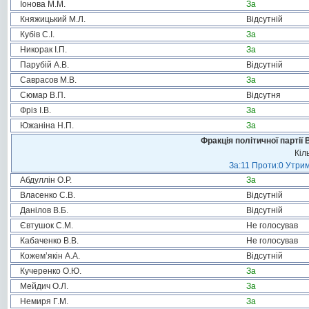
Іонова М.М.
За
Княжицький М.Л.
Відсутній
Кубів С.І.
За
Никорак І.П.
За
Парубій А.В.
Відсутній
Саврасов М.В.
За
Сюмар В.П.
Відсутня
Фріз І.В.
За
Южаніна Н.П.
За
Фракція політичної партії
Кіл
За:11 Проти:0 Утрим
Абдуллін О.Р.
За
Власенко С.В.
Відсутній
Данілов В.Б.
Відсутній
Євтушок С.М.
Не голосував
Кабаченко В.В.
Не голосував
Кожем’якін А.А.
Відсутній
Кучеренко О.Ю.
За
Мейдич О.Л.
За
Немиря Г.М.
За