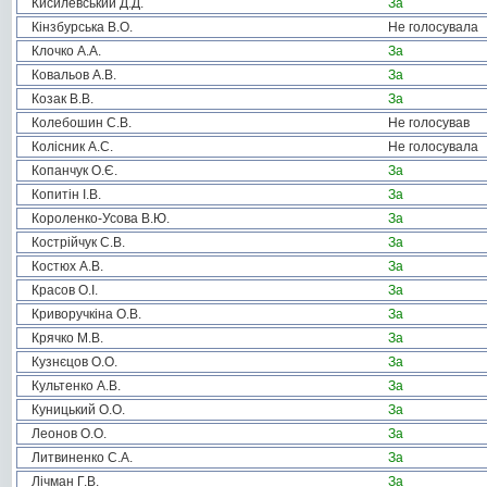
Кисилевський Д.Д.
За
Кінзбурська В.О.
Не голосувала
Клочко А.А.
За
Ковальов А.В.
За
Козак В.В.
За
Колебошин С.В.
Не голосував
Колісник А.С.
Не голосувала
Копанчук О.Є.
За
Копитін І.В.
За
Короленко-Усова В.Ю.
За
Кострійчук С.В.
За
Костюх А.В.
За
Красов О.І.
За
Криворучкіна О.В.
За
Крячко М.В.
За
Кузнєцов О.О.
За
Культенко А.В.
За
Куницький О.О.
За
Леонов О.О.
За
Литвиненко С.А.
За
Лічман Г.В.
За