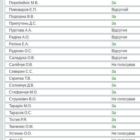
Перебийніс М.В.
За
Пивоваров Є.П.
Відсутній
Подгорна В.В.
За
Припутень Д.С.
За
Пуртова А.А.
Відсутня
Радіна А.О.
Відсутня
Рєпіна Е.А.
За
Руденко О.С.
Відсутня
Саладуха О.В.
Відсутня
Салійчук О.В.
Не голосував
Северин С.С.
За
Скрипка Т.В.
За
Соломчук Д.В.
За
Стефанчук М.О.
За
Струневич В.О.
Не голосував
Тарарін М.О.
За
Тарасов О.С.
За
Тістик Р.Я.
За
Ткаченко О.М.
За
Устенко О.О.
Не голосував