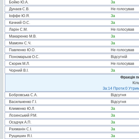
Бойко Ю.А.
За
Дунаєв С.В.
Не голосував
Іоффе Ю.Я.
За
Качний О.С.
За
Ларін С.М.
Не голосував
Макаренко М.В.
За
Мамоян С.Ч.
За
Павленко Ю.О.
Не голосував
Пономарьов О.С.
Відсутній
Скорик М.Л.
Не голосував
Чорний В.І.
За
Фракція п
Кіл
За:14 Проти:0 Утрим
Бобровська С.А.
Відсутня
Васильченко Г.І.
Відсутня
Клименко Ю.Л.
За
Лозинський Р.М.
За
Осадчук А.П.
За
Рахманін С.І.
За
Рущишин Я.І.
За