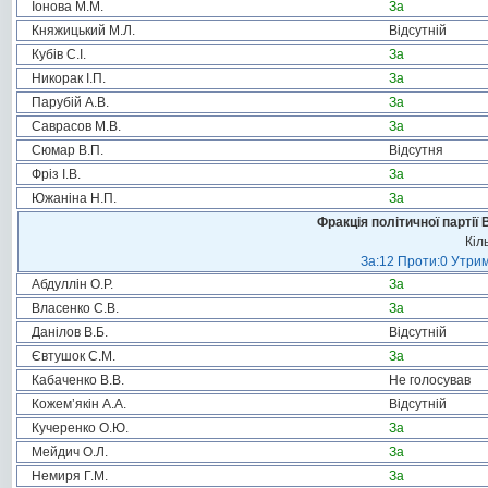
Іонова М.М.
За
Княжицький М.Л.
Відсутній
Кубів С.І.
За
Никорак І.П.
За
Парубій А.В.
За
Саврасов М.В.
За
Сюмар В.П.
Відсутня
Фріз І.В.
За
Южаніна Н.П.
За
Фракція політичної партії
Кіл
За:12 Проти:0 Утрим
Абдуллін О.Р.
За
Власенко С.В.
За
Данілов В.Б.
Відсутній
Євтушок С.М.
За
Кабаченко В.В.
Не голосував
Кожем’якін А.А.
Відсутній
Кучеренко О.Ю.
За
Мейдич О.Л.
За
Немиря Г.М.
За