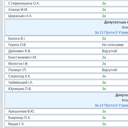
Стефанишина О.А.
За
Хлапук М.М.
За
Шараськін А.А.
За
Депутатська 
Кіл
За:13 Проти:0 Утрим
Балога В.І.
За
Герега О.В.
Не голосував
Дубневич Я.В.
Відсутній
Констанкевич І.М.
За
Молоток І.Ф.
За
Палиця І.П.
Відсутній
Скороход А.К.
За
Чайківський І.А.
За
Юрчишин П.В.
За
Депута
Кіл
За:14 Проти:0 Утрим
Арешонков В.Ю.
За
Бакунець П.А.
За
Вацак Г.А.
За