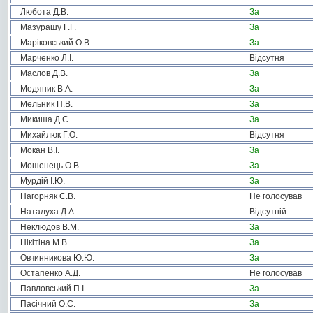
Любота Д.В.
За
Мазурашу Г.Г.
За
Маріковський О.В.
За
Марченко Л.І.
Відсутня
Маслов Д.В.
За
Медяник В.А.
За
Мельник П.В.
За
Микиша Д.С.
За
Михайлюк Г.О.
Відсутня
Мокан В.І.
За
Мошенець О.В.
За
Мурдій І.Ю.
За
Нагорняк С.В.
Не голосував
Наталуха Д.А.
Відсутній
Неклюдов В.М.
За
Нікітіна М.В.
За
Овчинникова Ю.Ю.
За
Остапенко А.Д.
Не голосував
Павловський П.І.
За
Пасічний О.С.
За