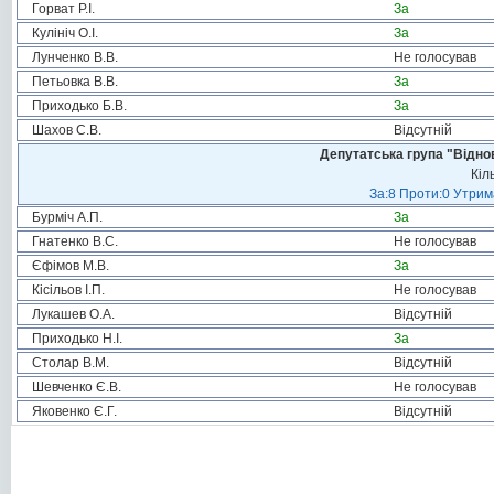
Горват Р.І.
За
Кулініч О.І.
За
Лунченко В.В.
Не голосував
Петьовка В.В.
За
Приходько Б.В.
За
Шахов С.В.
Відсутній
Депутатська група "Віднов
Кіл
За:8 Проти:0 Утрим
Бурміч А.П.
За
Гнатенко В.С.
Не голосував
Єфімов М.В.
За
Кісільов І.П.
Не голосував
Лукашев О.А.
Відсутній
Приходько Н.І.
За
Столар В.М.
Відсутній
Шевченко Є.В.
Не голосував
Яковенко Є.Г.
Відсутній