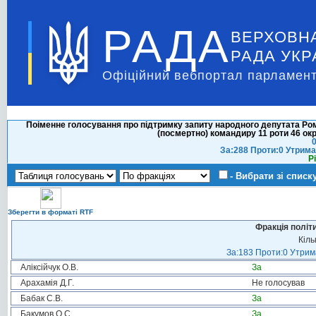
РАДА
ВЕРХОВН
РАДА УКР
Офіційний вебпортал парламент
Поіменне голосування про підтримку запиту народного депутата Р
(посмертно) командиру 11 роти 46 о
0
За:288 Проти:0 Утрима
Р
- Вибрати зі списк
Зберегти в форматі RTF
Фракція політ
Кіль
За:183 Проти:0 Утрима
Аліксійчук О.В.
За
Арахамія Д.Г.
Не голосував
Бабак С.В.
За
Бакумов О.С.
За