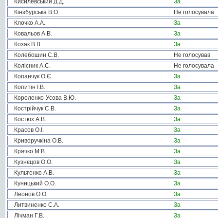
Кисилевський Д.Д.
За
Кінзбурська В.О.
Не голосувала
Клочко А.А.
За
Ковальов А.В.
За
Козак В.В.
За
Колебошин С.В.
Не голосував
Колісник А.С.
Не голосувала
Копанчук О.Є.
За
Копитін І.В.
За
Короленко-Усова В.Ю.
За
Кострійчук С.В.
За
Костюх А.В.
За
Красов О.І.
За
Криворучкіна О.В.
За
Крячко М.В.
За
Кузнєцов О.О.
За
Культенко А.В.
За
Куницький О.О.
За
Леонов О.О.
За
Литвиненко С.А.
За
Лічман Г.В.
За