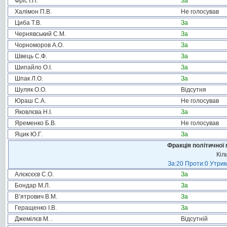
Фріс І.П.
За
Халімон П.В.
Не голосував
Циба Т.В.
За
Чернявський С.М.
За
Чорноморов А.О.
За
Швець С.Ф.
За
Шипайло О.І.
За
Шпак Л.О.
За
Шуляк О.О.
Відсутня
Юраш С.А.
Не голосував
Яковлєва Н.І.
За
Яременко Б.В.
Не голосував
Яцик Ю.Г.
За
Фракція політичної 
Кіл
За:20 Проти:0 Утрим
Алєксєєв С.О.
За
Бондар М.Л.
За
В’ятрович В.М.
За
Геращенко І.В.
За
Джемілєв М. .
Відсутній