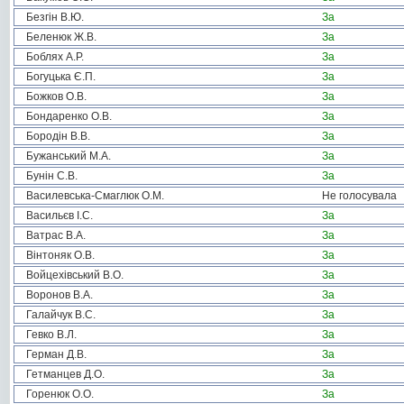
Безгін В.Ю.
За
Беленюк Ж.В.
За
Боблях А.Р.
За
Богуцька Є.П.
За
Божков О.В.
За
Бондаренко О.В.
За
Бородін В.В.
За
Бужанський М.А.
За
Бунін С.В.
За
Василевська-Смаглюк О.М.
Не голосувала
Васильєв І.С.
За
Ватрас В.А.
За
Вінтоняк О.В.
За
Войцехівський В.О.
За
Воронов В.А.
За
Галайчук В.С.
За
Гевко В.Л.
За
Герман Д.В.
За
Гетманцев Д.О.
За
Горенюк О.О.
За