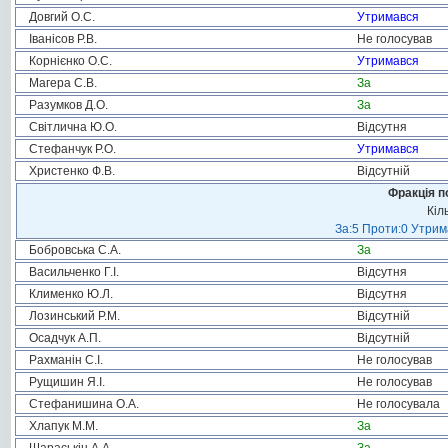
Довгий О.С.
Утримався
Іванісов Р.В.
Не голосував
Корнієнко О.С.
Утримався
Магера С.В.
За
Разумков Д.О.
За
Світлична Ю.О.
Відсутня
Стефанчук Р.О.
Утримався
Христенко Ф.В.
Відсутній
Фракція п
Кіл
За:5 Проти:0 Утрим
Бобровська С.А.
За
Васильченко Г.І.
Відсутня
Клименко Ю.Л.
Відсутня
Лозинський Р.М.
Відсутній
Осадчук А.П.
Відсутній
Рахманін С.І.
Не голосував
Рущишин Я.І.
Не голосував
Стефанишина О.А.
Не голосувала
Хлапук М.М.
За