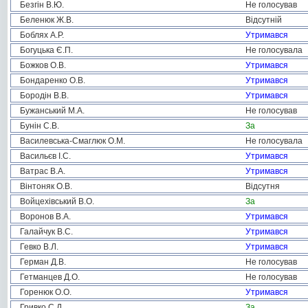
Безгін В.Ю.
Не голосував
Беленюк Ж.В.
Відсутній
Боблях А.Р.
Утримався
Богуцька Є.П.
Не голосувала
Божков О.В.
Утримався
Бондаренко О.В.
Утримався
Бородін В.В.
Утримався
Бужанський М.А.
Не голосував
Бунін С.В.
За
Василевська-Смаглюк О.М.
Не голосувала
Васильєв І.С.
Утримався
Ватрас В.А.
Утримався
Вінтоняк О.В.
Відсутня
Войцехівський В.О.
За
Воронов В.А.
Утримався
Галайчук В.С.
Утримався
Гевко В.Л.
Утримався
Герман Д.В.
Не голосував
Гетманцев Д.О.
Не голосував
Горенюк О.О.
Утримався
Гривко С.Д.
За