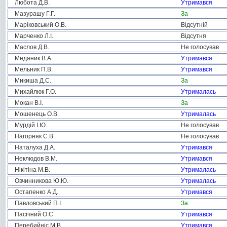
Любота Д.В.
Утримався
Мазурашу Г.Г.
За
Маріковський О.В.
Відсутній
Марченко Л.І.
Відсутня
Маслов Д.В.
Не голосував
Медяник В.А.
Утримався
Мельник П.В.
Утримався
Микиша Д.С.
За
Михайлюк Г.О.
Утрималась
Мокан В.І.
За
Мошенець О.В.
Утрималась
Мурдій І.Ю.
Не голосував
Нагорняк С.В.
Не голосував
Наталуха Д.А.
Утримався
Неклюдов В.М.
Утримався
Нікітіна М.В.
Утрималась
Овчинникова Ю.Ю.
Утрималась
Остапенко А.Д.
Утримався
Павловський П.І.
За
Пасічний О.С.
Утримався
Перебийніс М.В.
Утримався