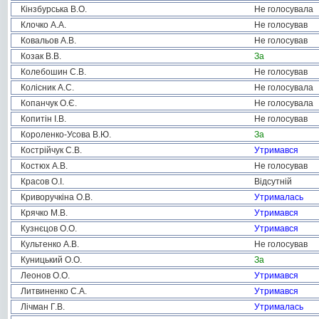
Кінзбурська В.О.
Не голосувала
Клочко А.А.
Не голосував
Ковальов А.В.
Не голосував
Козак В.В.
За
Колебошин С.В.
Не голосував
Колісник А.С.
Не голосувала
Копанчук О.Є.
Не голосувала
Копитін І.В.
Не голосував
Короленко-Усова В.Ю.
За
Кострійчук С.В.
Утримався
Костюх А.В.
Не голосував
Красов О.І.
Відсутній
Криворучкіна О.В.
Утрималась
Крячко М.В.
Утримався
Кузнєцов О.О.
Утримався
Культенко А.В.
Не голосував
Куницький О.О.
За
Леонов О.О.
Утримався
Литвиненко С.А.
Утримався
Лічман Г.В.
Утрималась