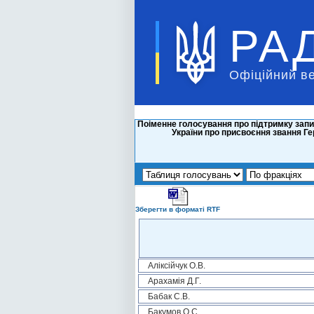
РА
Офіційний в
Поіменне голосування про підтримку запи
України про присвоєння звання 
Зберегти в форматі RTF
Аліксійчук О.В.
Арахамія Д.Г.
Бабак С.В.
Бакумов О.С.