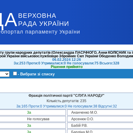
ДА
ВЕРХОВНА
РАДА УКРАЇНИ
ебпортал парламенту України
ту групи народних депутатів (Олександра ПАСІЧНОГО, Анни КОЛІСНИК та і
Герой України військовослужбовцю Збройних Сил України Ободенко Володи
06.02.2024 12:26
За:253 Проти:0 Утрималися:0 Не голосували:75 Всього:328
Рішення прийнято
- Вибрати зі списку
Фракція політичної партії "СЛУГА НАРОДУ"
Кількість депутатів: 235
За:165 Проти:0 Утрималися:0 Не голосували:38 Відсутні:32
За
Ананченко М.О.
Не голосував
Арсенюк О.О.
За
Бабій Р.В.
За
Бардіна М.О.