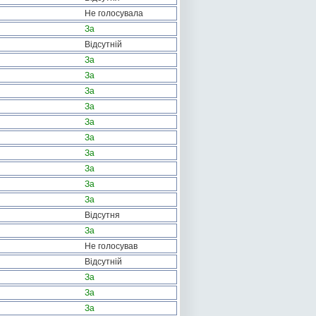
Не голосувала
За
Відсутній
За
За
За
За
За
За
За
За
За
За
Відсутня
За
Не голосував
Відсутній
За
За
За