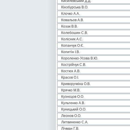
Кисилевський Д.Д.
Кінзбурська В.О.
Клочко А.А.
Ковальов А.В.
Козак В.В.
Колебошин С.В.
Колісник А.С.
Копанчук О.Є.
Копитін І.В.
Короленко-Усова В.Ю.
Кострійчук С.В.
Костюх А.В.
Красов О.І.
Криворучкіна О.В.
Крячко М.В.
Кузнєцов О.О.
Культенко А.В.
Куницький О.О.
Леонов О.О.
Литвиненко С.А.
Лічман Г.В.