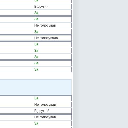
За
Відсутня
За
За
Не голосував
За
Не голосувала
За
За
За
За
За
За
Не голосував
Відсутній
Не голосував
За