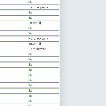
За
Не голосувала
За
За
Відсутній
За
За
Не голосувала
Відсутній
Не голосував
За
За
За
За
За
За
За
За
За
За