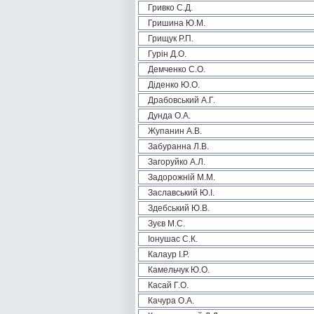
Гривко С.Д.
Гришина Ю.М.
Грищук Р.П.
Гурін Д.О.
Демченко С.О.
Діденко Ю.О.
Драбовський А.Г.
Дунда О.А.
Жупанин А.В.
Забуранна Л.В.
Загоруйко А.Л.
Задорожній М.М.
Заславський Ю.І.
Здебський Ю.В.
Зуєв М.С.
Іонушас С.К.
Калаур І.Р.
Камельчук Ю.О.
Касай Г.О.
Качура О.А.