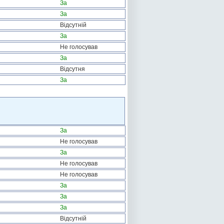
За
За
Відсутній
За
Не голосував
За
Відсутня
За
За
Не голосував
За
Не голосував
Не голосував
За
За
За
Відсутній