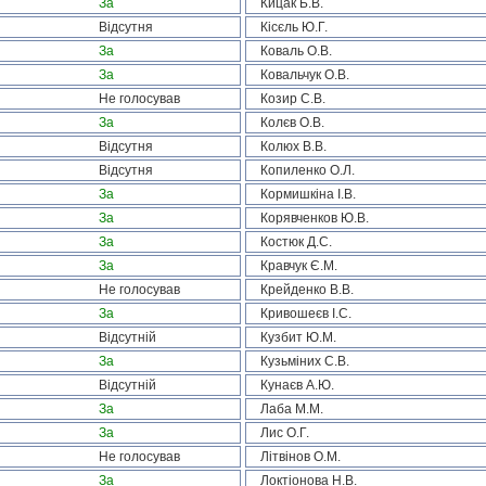
За
Кицак Б.В.
Відсутня
Кісєль Ю.Г.
За
Коваль О.В.
За
Ковальчук О.В.
Не голосував
Козир С.В.
За
Колєв О.В.
Відсутня
Колюх В.В.
Відсутня
Копиленко О.Л.
За
Кормишкіна І.В.
За
Корявченков Ю.В.
За
Костюк Д.С.
За
Кравчук Є.М.
Не голосував
Крейденко В.В.
За
Кривошеєв І.С.
Відсутній
Кузбит Ю.М.
За
Кузьміних С.В.
Відсутній
Кунаєв А.Ю.
За
Лаба М.М.
За
Лис О.Г.
Не голосував
Літвінов О.М.
За
Локтіонова Н.В.