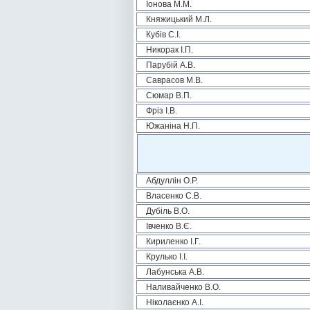
Іонова М.М.
Княжицький М.Л.
Кубів С.І.
Никорак І.П.
Парубій А.В.
Саврасов М.В.
Сюмар В.П.
Фріз І.В.
Южаніна Н.П.
Абдуллін О.Р.
Власенко С.В.
Дубіль В.О.
Івченко В.Є.
Кириленко І.Г.
Крулько І.І.
Лабунська А.В.
Наливайченко В.О.
Ніколаєнко А.І.