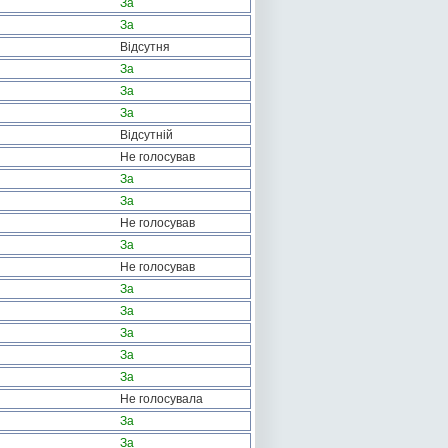
За
За
Відсутня
За
За
За
Відсутній
Не голосував
За
За
Не голосував
За
Не голосував
За
За
За
За
За
Не голосувала
За
За