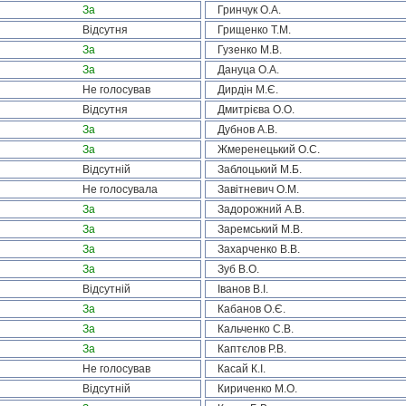
За
Гринчук О.А.
Відсутня
Грищенко Т.М.
За
Гузенко М.В.
За
Дануца О.А.
Не голосував
Дирдін М.Є.
Відсутня
Дмитрієва О.О.
За
Дубнов А.В.
За
Жмеренецький О.С.
Відсутній
Заблоцький М.Б.
Не голосувала
Завітневич О.М.
За
Задорожний А.В.
За
Заремський М.В.
За
Захарченко В.В.
За
Зуб В.О.
Відсутній
Іванов В.І.
За
Кабанов О.Є.
За
Кальченко С.В.
За
Каптєлов Р.В.
Не голосував
Касай К.І.
Відсутній
Кириченко М.О.