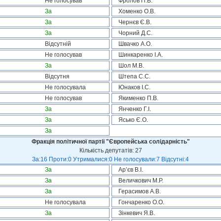
Не голосував
Фролов П.В.
За
Хоменко О.В.
За
Чернєв Є.В.
За
Чорний Д.С.
Відсутній
Швачко А.О.
Не голосував
Шинкаренко І.А.
За
Шол М.В.
Відсутня
Штепа С.С.
Не голосувала
Юнаков І.С.
Не голосував
Якименко П.В.
За
Янченко Г.І.
За
Ясько Є.О.
За
Фракція політичної партії "Європейська солідарність"
Кількість депутатів: 27
За:16 Проти:0 Утрималися:0 Не голосували:7 Відсутні:4
За
Ар’єв В.І.
За
Величкович М.Р.
За
Герасимов А.В.
Не голосувала
Гончаренко О.О.
За
Зінкевич Я.В.