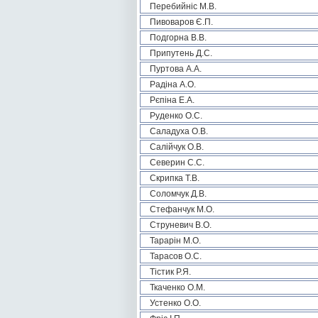
Перебийніс М.В.
Пивоваров Є.П.
Подгорна В.В.
Припутень Д.С.
Пуртова А.А.
Радіна А.О.
Рєпіна Е.А.
Руденко О.С.
Саладуха О.В.
Салійчук О.В.
Северин С.С.
Скрипка Т.В.
Соломчук Д.В.
Стефанчук М.О.
Струневич В.О.
Тарарін М.О.
Тарасов О.С.
Тістик Р.Я.
Ткаченко О.М.
Устенко О.О.