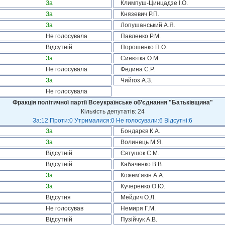
За
Климпуш-Цинцадзе І.О.
За
Князевич Р.П.
За
Лопушанський А.Я.
Не голосувала
Павленко Р.М.
Відсутній
Порошенко П.О.
За
Синютка О.М.
Не голосувала
Федина С.Р.
За
Чийгоз А.З.
Не голосувала
Фракція політичної партії Всеукраїнське об’єднання "Батьківщина"
Кількість депутатів: 24
За:12 Проти:0 Утрималися:0 Не голосували:6 Відсутні:6
За
Бондарєв К.А.
За
Волинець М.Я.
Відсутній
Євтушок С.М.
Відсутній
Кабаченко В.В.
За
Кожем’якін А.А.
За
Кучеренко О.Ю.
Відсутня
Мейдич О.Л.
Не голосував
Немиря Г.М.
Відсутній
Пузійчук А.В.