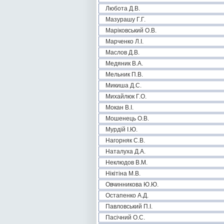
Любота Д.В.
Мазурашу Г.Г.
Маріковський О.В.
Марченко Л.І.
Маслов Д.В.
Медяник В.А.
Мельник П.В.
Микиша Д.С.
Михайлюк Г.О.
Мокан В.І.
Мошенець О.В.
Мурдій І.Ю.
Нагорняк С.В.
Наталуха Д.А.
Неклюдов В.М.
Нікітіна М.В.
Овчинникова Ю.Ю.
Остапенко А.Д.
Павловський П.І.
Пасічний О.С.