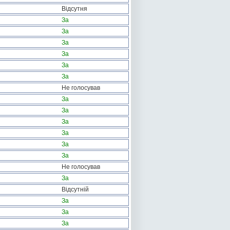
Відсутня
За
За
За
За
За
За
Не голосував
За
За
За
За
За
За
Не голосував
За
Відсутній
За
За
За