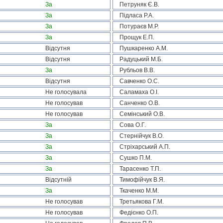
За
Петруняк Є.В.
За
Підласа Р.А.
За
Потураєв М.Р.
За
Прощук Е.П.
Відсутня
Пушкаренко А.М.
Відсутня
Радуцький М.Б.
За
Рубльов В.В.
Відсутня
Савченко О.С.
Не голосувала
Саламаха О.І.
Не голосував
Санченко О.В.
Не голосував
Семінський О.В.
За
Сова О.Г.
За
Стернійчук В.О.
За
Стріхарський А.П.
За
Сушко П.М.
За
Тарасенко Т.П.
Відсутній
Тимофійчук В.Я.
За
Ткаченко М.М.
Не голосував
Третьякова Г.М.
Не голосував
Федієнко О.П.