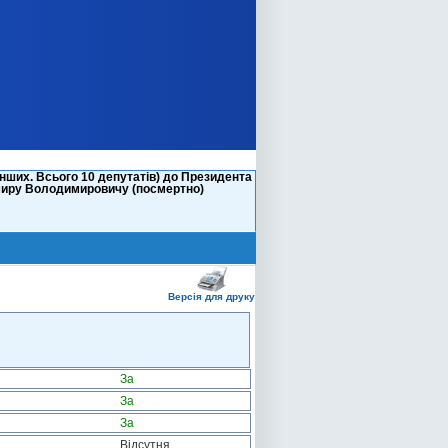
нших. Всього 10 депутатів) до Президента
миру Володимировичу (посмертно)
Версія для друку
За
За
За
Відсутня