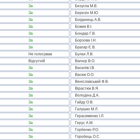
За
Безугла М.В.
За
Березін М.Ю.
За
Богданець А.В.
За
Божик В.І.
За
Бондар Г.В.
За
Борзова І.Н.
За
Брагар Є.В.
Не голосував
Булах Л.В.
Відсутній
Вагнєр В.О.
За
Василів І.В.
За
Васюк О.О.
За
Веніславський Ф.В.
За
Вірастюк В.Я.
За
Володіна Д.А.
За
Гайду О.В.
За
Галушко М.Л.
За
Герасименко І.Л.
За
Герус А.М.
За
Горбенко Р.О.
За
Горобець О.С.