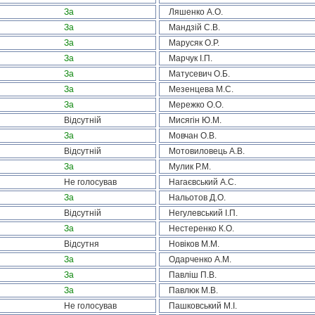
За
Ляшенко А.О.
За
Мандзій С.В.
За
Марусяк О.Р.
За
Марчук І.П.
За
Матусевич О.Б.
За
Мезенцева М.С.
За
Мережко О.О.
Відсутній
Мисягін Ю.М.
За
Мовчан О.В.
Відсутній
Мотовиловець А.В.
За
Мулик Р.М.
Не голосував
Нагаєвський А.С.
За
Нальотов Д.О.
Відсутній
Негулевський І.П.
За
Нестеренко К.О.
Відсутня
Новіков М.М.
За
Одарченко А.М.
За
Павліш П.В.
За
Павлюк М.В.
Не голосував
Пашковський М.І.