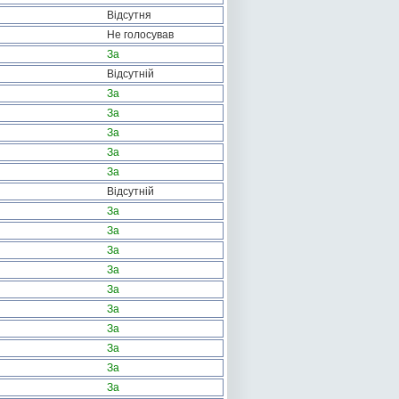
Відсутня
Не голосував
За
Відсутній
За
За
За
За
За
Відсутній
За
За
За
За
За
За
За
За
За
За