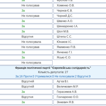
За
Фролов П.В.
Не голосував
Хоменко О.В.
За
Чернєв Є.В.
Не голосував
Чорний Д.С.
За
Швачко А.О.
За
Шинкаренко І.А.
За
Шол М.В.
Відсутня
Штепа С.С.
Не голосувала
Юнаков І.С.
Не голосував
Якименко П.В.
За
Янченко Г.І.
За
Ясько Є.О.
Не голосувала
Фракція політичної партії "Європейська солідарність"
Кількість депутатів: 27
За:16 Проти:0 Утрималися:0 Не голосували:2 Відсутні:9
Відсутній
Ар’єв В.І.
Відсутній
Величкович М.Р.
За
Герасимов А.В.
Відсутня
Гончаренко О.О.
За
Зінкевич Я.В.