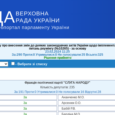
ДА
ВЕРХОВНА
РАДА УКРАЇНИ
ебпортал парламенту України
 про внесення змін до деяких законодавчих актів України щодо імплемент
питань роумінгу (№10265) - за основу
23.02.2024 11:25
За:290 Проти:0 Утрималися:0 Не голосували:35 Всього:325
Рішення прийнято
- Вибрати зі списку
Фракція політичної партії "СЛУГА НАРОДУ"
Кількість депутатів: 235
За:191 Проти:0 Утрималися:0 Не голосували:16 Відсутні:28
За
Ананченко М.О.
За
Арсенюк О.О.
За
Бабій Р.В.
За
Бардіна М.О.