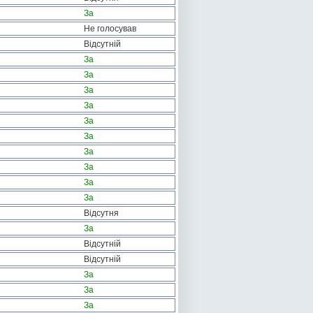
За
Не голосував
Відсутній
За
За
За
За
За
За
За
За
За
За
Відсутня
За
Відсутній
Відсутній
За
За
За