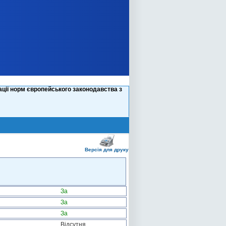
ації норм європейського законодавства з
Версія для друку
За
За
За
Відсутня