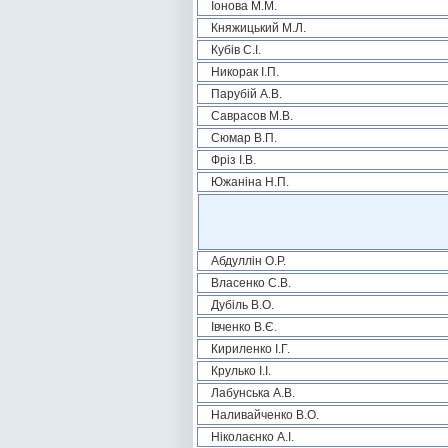
Іонова М.М.
Княжицький М.Л.
Кубів С.І.
Никорак І.П.
Парубій А.В.
Саврасов М.В.
Сюмар В.П.
Фріз І.В.
Южаніна Н.П.
Абдуллін О.Р.
Власенко С.В.
Дубіль В.О.
Івченко В.Є.
Кириленко І.Г.
Крулько І.І.
Лабунська А.В.
Наливайченко В.О.
Ніколаєнко А.І.