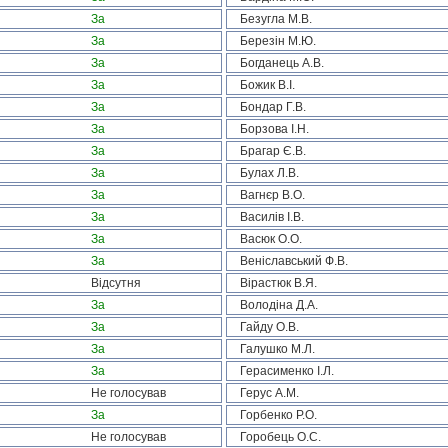
За
Безугла М.В.
За
Березін М.Ю.
За
Богданець А.В.
За
Божик В.І.
За
Бондар Г.В.
За
Борзова І.Н.
За
Брагар Є.В.
За
Булах Л.В.
За
Вагнєр В.О.
За
Василів І.В.
За
Васюк О.О.
За
Веніславський Ф.В.
Відсутня
Вірастюк В.Я.
За
Володіна Д.А.
За
Гайду О.В.
За
Галушко М.Л.
За
Герасименко І.Л.
Не голосував
Герус А.М.
За
Горбенко Р.О.
Не голосував
Горобець О.С.