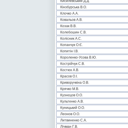
Кисилевський Д.Д.
Кінзбурська В.О.
Клочко А.А.
Ковальов А.В.
Козак В.В.
Колебошин С.В.
Колісник А.С.
Копанчук О.Є.
Копитін І.В.
Короленко-Усова В.Ю.
Кострійчук С.В.
Костюх А.В.
Красов О.І.
Криворучкіна О.В.
Крячко М.В.
Кузнєцов О.О.
Культенко А.В.
Куницький О.О.
Леонов О.О.
Литвиненко С.А.
Лічман Г.В.