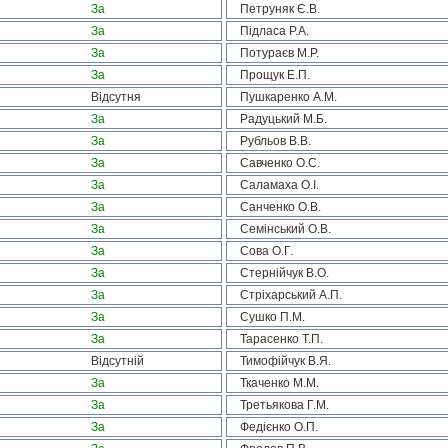
За
Петруняк Є.В.
За
Підласа Р.А.
За
Потураєв М.Р.
За
Прощук Е.П.
Відсутня
Пушкаренко А.М.
За
Радуцький М.Б.
За
Рубльов В.В.
За
Савченко О.С.
За
Саламаха О.І.
За
Санченко О.В.
За
Семінський О.В.
За
Сова О.Г.
За
Стернійчук В.О.
За
Стріхарський А.П.
За
Сушко П.М.
За
Тарасенко Т.П.
Відсутній
Тимофійчук В.Я.
За
Ткаченко М.М.
За
Третьякова Г.М.
За
Федієнко О.П.