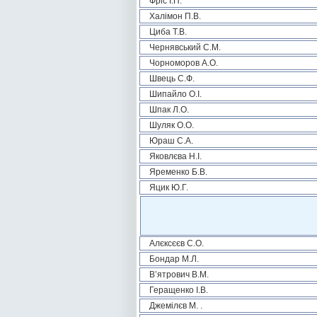
Фріс І.П.
Халімон П.В.
Циба Т.В.
Чернявський С.М.
Чорноморов А.О.
Швець С.Ф.
Шипайло О.І.
Шпак Л.О.
Шуляк О.О.
Юраш С.А.
Яковлєва Н.І.
Яременко Б.В.
Яцик Ю.Г.
Алєксєєв С.О.
Бондар М.Л.
В’ятрович В.М.
Геращенко І.В.
Джемілєв М. .