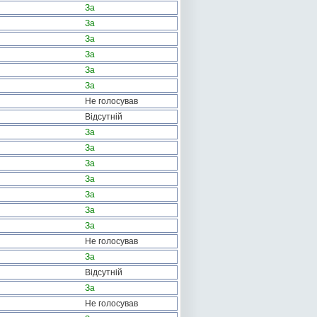
За
За
За
За
За
За
Не голосував
Відсутній
За
За
За
За
За
За
За
Не голосував
За
Відсутній
За
Не голосував