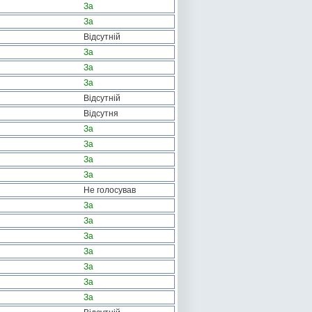
За
За
Відсутній
За
За
За
Відсутній
Відсутня
За
За
За
За
Не голосував
За
За
За
За
За
За
За