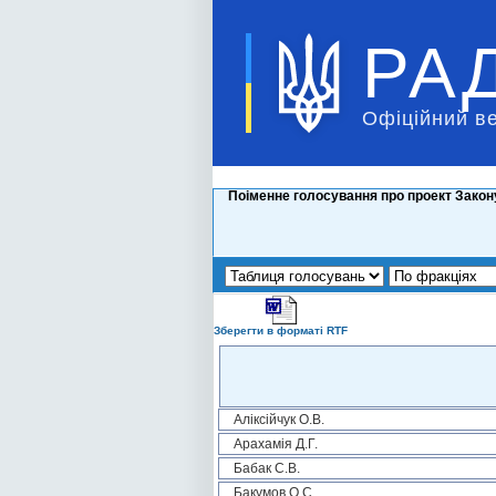
РА
Офіційний в
Поіменне голосування про проект Закону
Зберегти в форматі RTF
Аліксійчук О.В.
Арахамія Д.Г.
Бабак С.В.
Бакумов О.С.