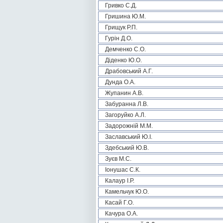
Гривко С.Д.
Гришина Ю.М.
Грищук Р.П.
Гурін Д.О.
Демченко С.О.
Діденко Ю.О.
Драбовський А.Г.
Дунда О.А.
Жупанин А.В.
Забуранна Л.В.
Загоруйко А.Л.
Задорожній М.М.
Заславський Ю.І.
Здебський Ю.В.
Зуєв М.С.
Іонушас С.К.
Калаур І.Р.
Камельчук Ю.О.
Касай Г.О.
Качура О.А.