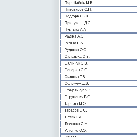
Перебийніс М.В.
Пивоваров Є.П.
Подгорна В.В.
Припутень Д.С.
Пуртова А.А.
Радіна А.О.
Рєпіна Е.А.
Руденко О.С.
Саладуха О.В.
Салійчук О.В.
Северин С.С.
Скрипка Т.В.
Соломчук Д.В.
Стефанчук М.О.
Струневич В.О.
Тарарін М.О.
Тарасов О.С.
Тістик Р.Я.
Ткаченко О.М.
Устенко О.О.