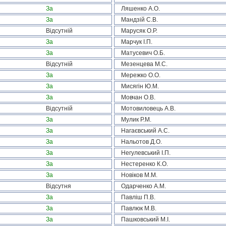
За
Ляшенко А.О.
За
Мандзій С.В.
Відсутній
Марусяк О.Р.
За
Марчук І.П.
За
Матусевич О.Б.
Відсутній
Мезенцева М.С.
За
Мережко О.О.
За
Мисягін Ю.М.
За
Мовчан О.В.
Відсутній
Мотовиловець А.В.
За
Мулик Р.М.
За
Нагаєвський А.С.
За
Нальотов Д.О.
За
Негулевський І.П.
За
Нестеренко К.О.
За
Новіков М.М.
Відсутня
Одарченко А.М.
За
Павліш П.В.
За
Павлюк М.В.
За
Пашковський М.І.