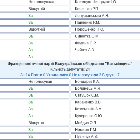
Не голосувала
Климпуш-Цинцадзе І.О.
Відсутній
Князевич Р.П.
За
Лопушанський А.Я.
За
Павленко Р.М.
Відсутній
Порошенко П.О.
За
Синютка О.М.
За
Федина С.Р.
За
Чийгоз А.З.
За
Фракція політичної партії Всеукраїнське об’єднання "Батьківщина"
Кількість депутатів: 24
За:14 Проти:0 Утрималися:0 Не голосували:3 Відсутні:7
Не голосував
Бондарєв К.А.
За
Волинець М.Я.
За
Євтушок С.М.
За
Кабаченко В.В.
За
Кожем’якін А.А.
За
Кучеренко О.Ю.
Відсутня
Мейдич О.Л.
За
Немиря Г.М.
За
Пузійчук А.В.