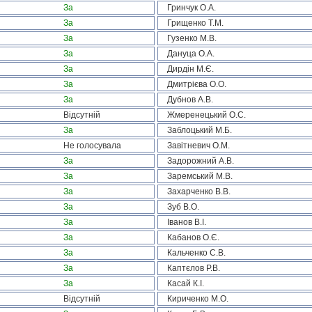
За
Гринчук О.А.
За
Грищенко Т.М.
За
Гузенко М.В.
За
Дануца О.А.
За
Дирдін М.Є.
За
Дмитрієва О.О.
За
Дубнов А.В.
Відсутній
Жмеренецький О.С.
За
Заблоцький М.Б.
Не голосувала
Завітневич О.М.
За
Задорожний А.В.
За
Заремський М.В.
За
Захарченко В.В.
За
Зуб В.О.
За
Іванов В.І.
За
Кабанов О.Є.
За
Кальченко С.В.
За
Каптєлов Р.В.
За
Касай К.І.
Відсутній
Кириченко М.О.