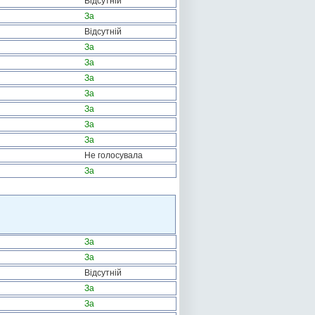
Відсутній
За
Відсутній
За
За
За
За
За
За
За
Не голосувала
За
За
За
Відсутній
За
За