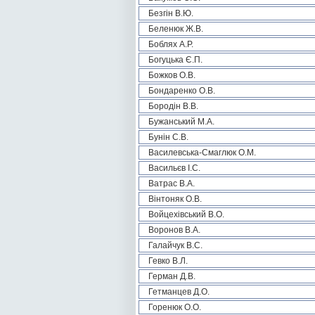
Безгін В.Ю.
Беленюк Ж.В.
Боблях А.Р.
Богуцька Є.П.
Божков О.В.
Бондаренко О.В.
Бородін В.В.
Бужанський М.А.
Бунін С.В.
Василевська-Смаглюк О.М.
Васильєв І.С.
Ватрас В.А.
Вінтоняк О.В.
Войцехівський В.О.
Воронов В.А.
Галайчук В.С.
Гевко В.Л.
Герман Д.В.
Гетманцев Д.О.
Горенюк О.О.