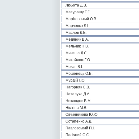
Любота Д.В.
Мазурашу Г.Г.
Маріковський О.В.
Марченко Л.І.
Маслов Д.В.
Медяник В.А.
Мельник П.В.
Микиша Д.С.
Михайлюк Г.О.
Мокан В.І.
Мошенець О.В.
Мурдій І.Ю.
Нагорняк С.В.
Наталуха Д.А.
Неклюдов В.М.
Нікітіна М.В.
Овчинникова Ю.Ю.
Остапенко А.Д.
Павловський П.І.
Пасічний О.С.