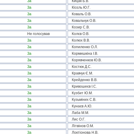
За
Кицак Б.В.
За
Кісєль Ю.Г.
За
Коваль О.В.
За
Ковальчук О.В.
За
Козир С.В.
Не голосував
Колєв О.В.
За
Колюх В.В.
За
Копиленко О.Л.
За
Кормишкіна І.В.
За
Корявченков Ю.В.
За
Костюк Д.С.
За
Кравчук Є.М.
За
Крейденко В.В.
За
Кривошеєв І.С.
За
Кузбит Ю.М.
За
Кузьміних С.В.
За
Кунаєв А.Ю.
За
Лаба М.М.
За
Лис О.Г.
За
Літвінов О.М.
За
Локтіонова Н.В.