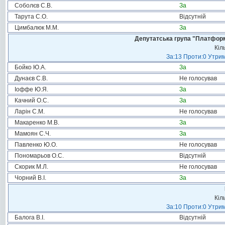
Соболєв С.В.
За
Тарута С.О.
Відсутній
Цимбалюк М.М.
За
Депутатська група "Платформа
Кіл
За:13 Проти:0 Утрим
Бойко Ю.А.
За
Дунаєв С.В.
Не голосував
Іоффе Ю.Я.
За
Качний О.С.
За
Ларін С.М.
Не голосував
Макаренко М.В.
За
Мамоян С.Ч.
За
Павленко Ю.О.
Не голосував
Пономарьов О.С.
Відсутній
Скорик М.Л.
Не голосував
Чорний В.І.
За
Кіл
За:10 Проти:0 Утрим
Балога В.І.
Відсутній