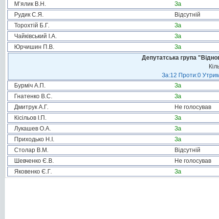
М’ялик В.Н.
За
Рудик С.Я.
Відсутній
Торохтій Б.Г.
За
Чайківський І.А.
За
Юрчишин П.В.
За
Депутатська група "Віднов
Кіл
За:12 Проти:0 Утрим
Бурміч А.П.
За
Гнатенко В.С.
За
Дмитрук А.Г.
Не голосував
Кісільов І.П.
За
Лукашев О.А.
За
Приходько Н.І.
За
Столар В.М.
Відсутній
Шевченко Є.В.
Не голосував
Яковенко Є.Г.
За