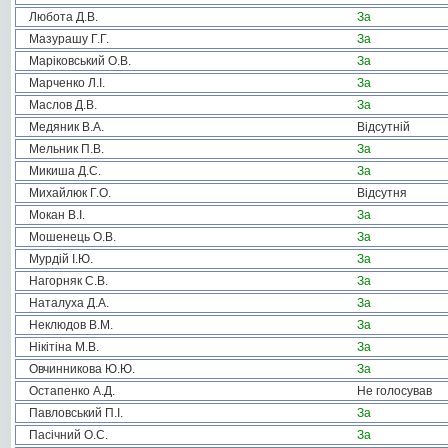
Любота Д.В.
За
Мазурашу Г.Г.
За
Маріковський О.В.
За
Марченко Л.І.
За
Маслов Д.В.
За
Медяник В.А.
Відсутній
Мельник П.В.
За
Микиша Д.С.
За
Михайлюк Г.О.
Відсутня
Мокан В.І.
За
Мошенець О.В.
За
Мурдій І.Ю.
За
Нагорняк С.В.
За
Наталуха Д.А.
За
Неклюдов В.М.
За
Нікітіна М.В.
За
Овчинникова Ю.Ю.
За
Остапенко А.Д.
Не голосував
Павловський П.І.
За
Пасічний О.С.
За