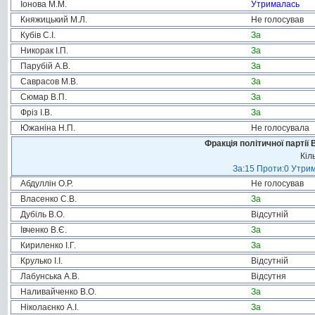
Іонова М.М.
Утрималась
Княжицький М.Л.
Не голосував
Кубів С.І.
За
Никорак І.П.
За
Парубій А.В.
За
Саврасов М.В.
За
Сюмар В.П.
За
Фріз І.В.
За
Южаніна Н.П.
Не голосувала
Фракція політичної партії
Кіл
За:15 Проти:0 Утрим
Абдуллін О.Р.
Не голосував
Власенко С.В.
За
Дубіль В.О.
Відсутній
Івченко В.Є.
За
Кириленко І.Г.
За
Крулько І.І.
Відсутній
Лабунська А.В.
Відсутня
Наливайченко В.О.
За
Ніколаєнко А.І.
За