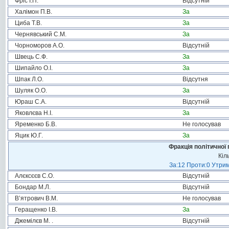
Фріс І.П.
Відсутній
Халімон П.В.
За
Циба Т.В.
За
Чернявський С.М.
За
Чорноморов А.О.
Відсутній
Швець С.Ф.
За
Шипайло О.І.
За
Шпак Л.О.
Відсутня
Шуляк О.О.
За
Юраш С.А.
Відсутній
Яковлєва Н.І.
За
Яременко Б.В.
Не голосував
Яцик Ю.Г.
За
Фракція політичної 
Кіл
За:12 Проти:0 Утрим
Алєксєєв С.О.
Відсутній
Бондар М.Л.
Відсутній
В’ятрович В.М.
Не голосував
Геращенко І.В.
За
Джемілєв М. .
Відсутній