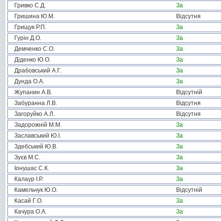
Гривко С.Д.
За
Гришина Ю.М.
Відсутня
Грищук Р.П.
За
Гурін Д.О.
За
Демченко С.О.
За
Діденко Ю.О.
За
Драбовський А.Г.
За
Дунда О.А.
За
Жупанин А.В.
Відсутній
Забуранна Л.В.
Відсутня
Загоруйко А.Л.
Відсутня
Задорожній М.М.
За
Заславський Ю.І.
За
Здебський Ю.В.
За
Зуєв М.С.
За
Іонушас С.К.
За
Калаур І.Р.
За
Камельчук Ю.О.
Відсутній
Касай Г.О.
За
Качура О.А.
За