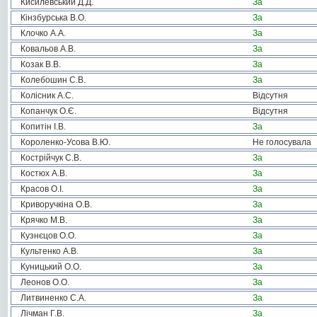
Кисилевський Д.Д.
За
Кінзбурська В.О.
За
Клочко А.А.
За
Ковальов А.В.
За
Козак В.В.
За
Колебошин С.В.
За
Колісник А.С.
Відсутня
Копанчук О.Є.
Відсутня
Копитін І.В.
За
Короленко-Усова В.Ю.
Не голосувала
Кострійчук С.В.
За
Костюх А.В.
За
Красов О.І.
За
Криворучкіна О.В.
За
Крячко М.В.
За
Кузнєцов О.О.
За
Культенко А.В.
За
Куницький О.О.
За
Леонов О.О.
За
Литвиненко С.А.
За
Лічман Г.В.
За