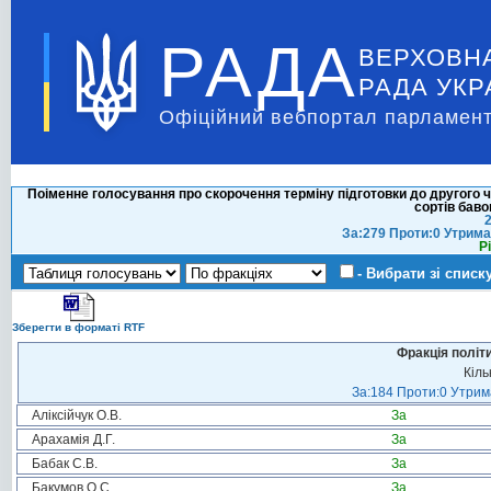
РАДА
ВЕРХОВН
РАДА УКР
Офіційний вебпортал парламент
Поіменне голосування про скорочення терміну підготовки до другого 
сортів баво
2
За:279 Проти:0 Утрима
Р
- Вибрати зі списк
Зберегти в форматі RTF
Фракція політ
Кіль
За:184 Проти:0 Утрима
Аліксійчук О.В.
За
Арахамія Д.Г.
За
Бабак С.В.
За
Бакумов О.С.
За