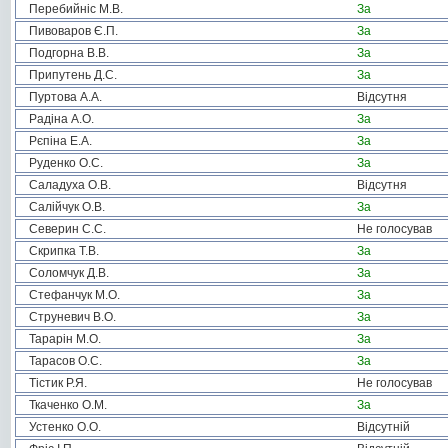
Перебийніс М.В.
За
Пивоваров Є.П.
За
Подгорна В.В.
За
Припутень Д.С.
За
Пуртова А.А.
Відсутня
Радіна А.О.
За
Рєпіна Е.А.
За
Руденко О.С.
За
Саладуха О.В.
Відсутня
Салійчук О.В.
За
Северин С.С.
Не голосував
Скрипка Т.В.
За
Соломчук Д.В.
За
Стефанчук М.О.
За
Струневич В.О.
За
Тарарін М.О.
За
Тарасов О.С.
За
Тістик Р.Я.
Не голосував
Ткаченко О.М.
За
Устенко О.О.
Відсутній