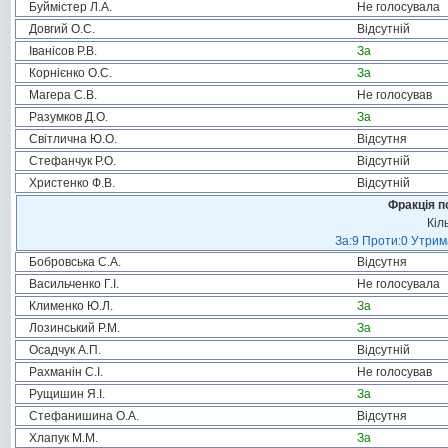
Буймістер Л.А.
Не голосувала
Довгий О.С.
Відсутній
Іванісов Р.В.
За
Корнієнко О.С.
За
Магера С.В.
Не голосував
Разумков Д.О.
За
Світлична Ю.О.
Відсутня
Стефанчук Р.О.
Відсутній
Христенко Ф.В.
Відсутній
Фракція п
Кіл
За:9 Проти:0 Утрим
Бобровська С.А.
Відсутня
Васильченко Г.І.
Не голосувала
Клименко Ю.Л.
За
Лозинський Р.М.
За
Осадчук А.П.
Відсутній
Рахманін С.І.
Не голосував
Рущишин Я.І.
За
Стефанишина О.А.
Відсутня
Хлапук М.М.
За