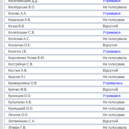
Кисилевський Д.Д.
Утримався
Кінзбурська В.О.
Не голосувала
Клочко А.А.
Утримався
Ковальов А.В.
Не голосував
Козак В.В.
Відсутній
Колебошин С.В.
Утримався
Колісник А.С.
Не голосувала
Копанчук О.Є.
Відсутня
Копитін І.В.
Утримався
Короленко-Усова В.Ю.
Не голосувала
Кострійчук С.В.
Не голосував
Костюх А.В.
Відсутній
Красов О.І.
Не голосував
Криворучкіна О.В.
Утрималась
Крячко М.В.
Відсутній
Кузнєцов О.О.
Утримався
Культенко А.В.
Не голосував
Куницький О.О.
Не голосував
Леонов О.О.
Не голосував
Литвиненко С.А.
Відсутній
Лічман Г.В.
Не голосувала