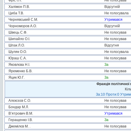
Фріс І.П.
Не голосував
Халімон П.В.
Відсутній
Циба Т.В.
Не голосувала
Чернявський С.М.
Утримався
Чорноморов А.О.
Відсутній
Швець С.Ф.
Не голосував
Шипайло О.І.
Не голосував
Шпак Л.О.
Відсутня
Шуляк О.О.
Не голосувала
Юраш С.А.
Не голосував
Яковлєва Н.І.
За
Яременко Б.В.
Не голосував
Яцик Ю.Г.
За
Фракція політичної 
Кіл
За:10 Проти:0 Утрима
Алєксєєв С.О.
Не голосував
Бондар М.Л.
Не голосував
В’ятрович В.М.
Утримався
Геращенко І.В.
За
Джемілєв М. .
Не голосував