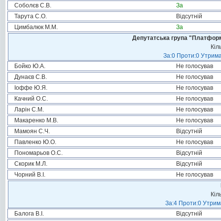
Соболєв С.В.
За
Тарута С.О.
Відсутній
Цимбалюк М.М.
За
Депутатська група "Платформа
Кіл
За:0 Проти:0 Утрима
Бойко Ю.А.
Не голосував
Дунаєв С.В.
Не голосував
Іоффе Ю.Я.
Не голосував
Качний О.С.
Не голосував
Ларін С.М.
Не голосував
Макаренко М.В.
Не голосував
Мамоян С.Ч.
Відсутній
Павленко Ю.О.
Не голосував
Пономарьов О.С.
Відсутній
Скорик М.Л.
Відсутній
Чорний В.І.
Не голосував
Кіл
За:4 Проти:0 Утрим
Балога В.І.
Відсутній