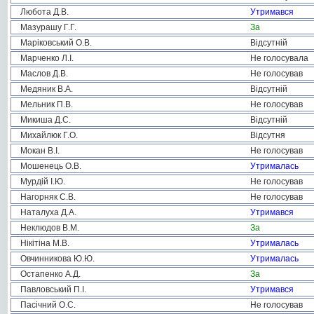
Любота Д.В.
Утримався
Мазурашу Г.Г.
За
Маріковський О.В.
Відсутній
Марченко Л.І.
Не голосувала
Маслов Д.В.
Не голосував
Медяник В.А.
Відсутній
Мельник П.В.
Не голосував
Микиша Д.С.
Відсутній
Михайлюк Г.О.
Відсутня
Мокан В.І.
Не голосував
Мошенець О.В.
Утрималась
Мурдій І.Ю.
Не голосував
Нагорняк С.В.
Не голосував
Наталуха Д.А.
Утримався
Неклюдов В.М.
За
Нікітіна М.В.
Утрималась
Овчинникова Ю.Ю.
Утрималась
Остапенко А.Д.
За
Павловський П.І.
Утримався
Пасічний О.С.
Не голосував