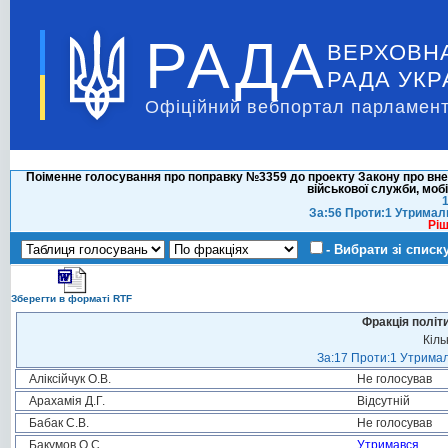
РАДА
ВЕРХОВН
РАДА УКР
Офіційний вебпортал парламент
Поіменне голосування про поправку №3359 до проекту Закону про вне
військової служби, мобі
1
За:56 Проти:1 Утримал
Ріш
- Вибрати зі списк
Зберегти в форматі RTF
Фракція політ
Кіль
За:17 Проти:1 Утримал
Аліксійчук О.В.
Не голосував
Арахамія Д.Г.
Відсутній
Бабак С.В.
Не голосував
Бакумов О.С.
Утримався