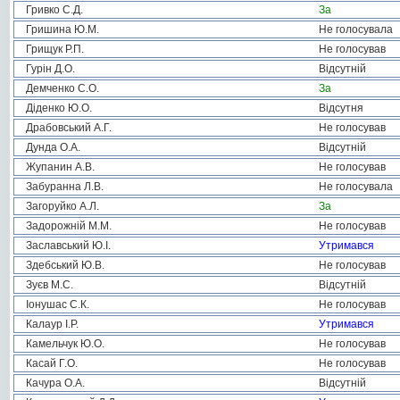
Гривко С.Д.
За
Гришина Ю.М.
Не голосувала
Грищук Р.П.
Не голосував
Гурін Д.О.
Відсутній
Демченко С.О.
За
Діденко Ю.О.
Відсутня
Драбовський А.Г.
Не голосував
Дунда О.А.
Відсутній
Жупанин А.В.
Не голосував
Забуранна Л.В.
Не голосувала
Загоруйко А.Л.
За
Задорожній М.М.
Не голосував
Заславський Ю.І.
Утримався
Здебський Ю.В.
Не голосував
Зуєв М.С.
Відсутній
Іонушас С.К.
Не голосував
Калаур І.Р.
Утримався
Камельчук Ю.О.
Не голосував
Касай Г.О.
Не голосував
Качура О.А.
Відсутній