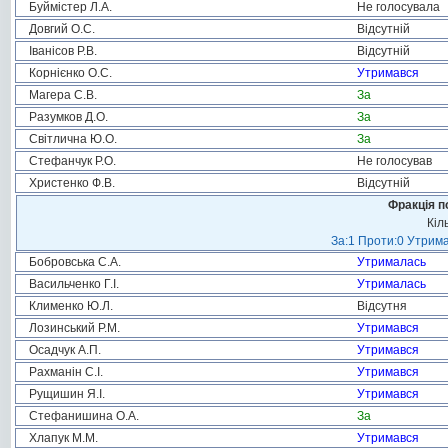
Буймістер Л.А.
Не голосувала
Довгий О.С.
Відсутній
Іванісов Р.В.
Відсутній
Корнієнко О.С.
Утримався
Магера С.В.
За
Разумков Д.О.
За
Світлична Ю.О.
За
Стефанчук Р.О.
Не голосував
Христенко Ф.В.
Відсутній
Фракція п
Кіл
За:1 Проти:0 Утрима
Бобровська С.А.
Утрималась
Васильченко Г.І.
Утрималась
Клименко Ю.Л.
Відсутня
Лозинський Р.М.
Утримався
Осадчук А.П.
Утримався
Рахманін С.І.
Утримався
Рущишин Я.І.
Утримався
Стефанишина О.А.
За
Хлапук М.М.
Утримався