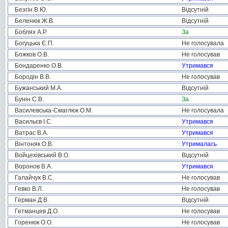
Безгін В.Ю.
Відсутній
Беленюк Ж.В.
Відсутній
Боблях А.Р.
За
Богуцька Є.П.
Не голосувала
Божков О.В.
Не голосував
Бондаренко О.В.
Утримався
Бородін В.В.
Не голосував
Бужанський М.А.
Відсутній
Бунін С.В.
За
Василевська-Смаглюк О.М.
Не голосувала
Васильєв І.С.
Утримався
Ватрас В.А.
Утримався
Вінтоняк О.В.
Утрималась
Войцехівський В.О.
Відсутній
Воронов В.А.
Утримався
Галайчук В.С.
Не голосував
Гевко В.Л.
Не голосував
Герман Д.В.
Відсутній
Гетманцев Д.О.
Не голосував
Горенюк О.О.
Не голосував