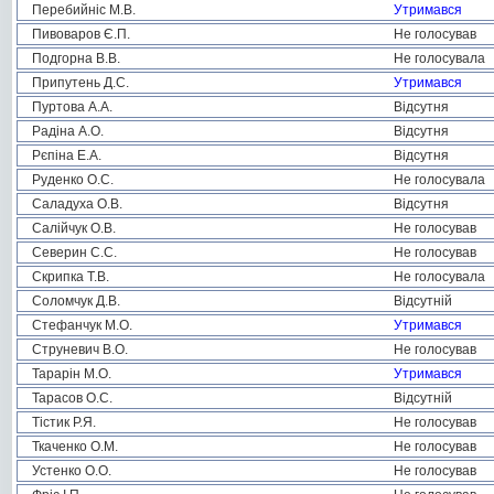
Перебийніс М.В.
Утримався
Пивоваров Є.П.
Не голосував
Подгорна В.В.
Не голосувала
Припутень Д.С.
Утримався
Пуртова А.А.
Відсутня
Радіна А.О.
Відсутня
Рєпіна Е.А.
Відсутня
Руденко О.С.
Не голосувала
Саладуха О.В.
Відсутня
Салійчук О.В.
Не голосував
Северин С.С.
Не голосував
Скрипка Т.В.
Не голосувала
Соломчук Д.В.
Відсутній
Стефанчук М.О.
Утримався
Струневич В.О.
Не голосував
Тарарін М.О.
Утримався
Тарасов О.С.
Відсутній
Тістик Р.Я.
Не голосував
Ткаченко О.М.
Не голосував
Устенко О.О.
Не голосував