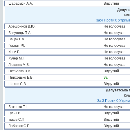
Шараськін А.А.
Відсутній
Депута
Кіл
За:4 Проти:0 Утрима
Арешонков В.Ю.
Не голосував
Бакунець П.А.
Не голосував
Вацак Г.А.
Не голосував
Горват Р.І.
Не голосував
Кіт А.Б.
Не голосував
Кучер М.І.
Не голосував
Люшняк М.В.
Не голосував
Петьовка В.В.
Відсутній
Приходько Б.В.
За
Шахов С.В.
Відсутній
Депутатська 
Кіл
За:3 Проти:0 Утрим
Батенко Т.І.
Не голосував
Гузь І.В.
Відсутній
Івахів С.П.
Відсутній
Лабазюк С.П.
Відсутній