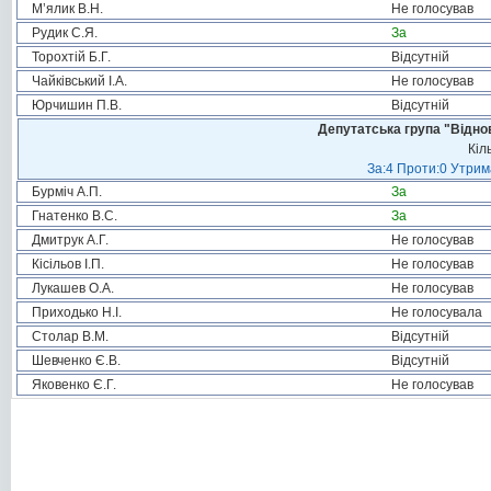
М’ялик В.Н.
Не голосував
Рудик С.Я.
За
Торохтій Б.Г.
Відсутній
Чайківський І.А.
Не голосував
Юрчишин П.В.
Відсутній
Депутатська група "Віднов
Кіл
За:4 Проти:0 Утрим
Бурміч А.П.
За
Гнатенко В.С.
За
Дмитрук А.Г.
Не голосував
Кісільов І.П.
Не голосував
Лукашев О.А.
Не голосував
Приходько Н.І.
Не голосувала
Столар В.М.
Відсутній
Шевченко Є.В.
Відсутній
Яковенко Є.Г.
Не голосував