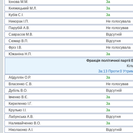
Іонова М.М.
За
Княжицький М.Л.
За
Кубів С.І.
За
Никорак І.П.
Не голосувала
Парубій А.В.
Не голосував
Саврасов М.В.
Відсутній
Сюмар В.П.
Відсутня
Фріз І.В.
Не голосувала
Южаніна Н.П.
За
Фракція політичної партії
Кіл
За:13 Проти:0 Утрим
Абдуллін О.Р.
За
Власенко С.В.
Не голосував
Дубіль В.О.
Відсутній
Івченко В.Є.
За
Кириленко І.Г.
За
Крулько І.І.
За
Лабунська А.В.
Відсутня
Наливайченко В.О.
За
Ніколаєнко А.І.
Відсутній