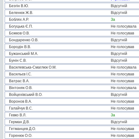
Безгін В.Ю.
Відсутній
Беленюк Ж.В.
Відсутній
Боблях А.Р.
За
Богуцька Є.П.
Не голосувала
Божков О.В.
Не голосував
Бондаренко О.В.
Відсутній
Бородін В.В.
Не голосував
Бужанський М.А.
Відсутній
Бунін С.В.
Відсутній
Василевська-Смаглюк О.М.
Не голосувала
Васильєв І.С.
Не голосував
Ватрас В.А.
Не голосував
Вінтоняк О.В.
Не голосувала
Войцехівський В.О.
Відсутній
Воронов В.А.
Не голосував
Галайчук В.С.
Не голосував
Гевко В.Л.
За
Герман Д.В.
Відсутній
Гетманцев Д.О.
Не голосував
Горенюк О.О.
Не голосував