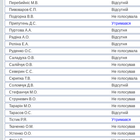
Перебийніс М.В.
Відсутній
Пивоваров Є.П.
Відсутній
Подгорна В.В.
Не голосувала
Припутень Д.С.
Утримався
Пуртова А.А.
Відсутня
Радіна А.О.
Відсутня
Рєпіна Е.А.
Відсутня
Руденко О.С.
Не голосувала
Саладуха О.В.
Відсутня
Салійчук О.В.
Не голосував
Северин С.С.
Не голосував
Скрипка Т.В.
Не голосувала
Соломчук Д.В.
Відсутній
Стефанчук М.О.
Не голосував
Струневич В.О.
Не голосував
Тарарін М.О.
Не голосував
Тарасов О.С.
Відсутній
Тістик Р.Я.
Утримався
Ткаченко О.М.
Не голосував
Устенко О.О.
Не голосував