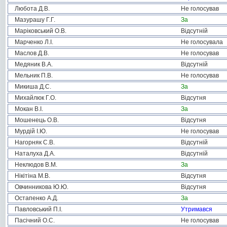
Любота Д.В.
Не голосував
Мазурашу Г.Г.
За
Маріковський О.В.
Відсутній
Марченко Л.І.
Не голосувала
Маслов Д.В.
Не голосував
Медяник В.А.
Відсутній
Мельник П.В.
Не голосував
Микиша Д.С.
За
Михайлюк Г.О.
Відсутня
Мокан В.І.
За
Мошенець О.В.
Відсутня
Мурдій І.Ю.
Не голосував
Нагорняк С.В.
Відсутній
Наталуха Д.А.
Відсутній
Неклюдов В.М.
За
Нікітіна М.В.
Відсутня
Овчинникова Ю.Ю.
Відсутня
Остапенко А.Д.
За
Павловський П.І.
Утримався
Пасічний О.С.
Не голосував