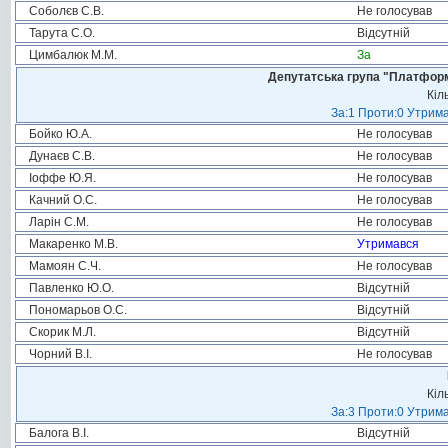
Соболєв С.В.
Не голосував
Тарута С.О.
Відсутній
Цимбалюк М.М.
За
Депутатська група "Платформа
Кіл
За:1 Проти:0 Утрима
Бойко Ю.А.
Не голосував
Дунаєв С.В.
Не голосував
Іоффе Ю.Я.
Не голосував
Качний О.С.
Не голосував
Ларін С.М.
Не голосував
Макаренко М.В.
Утримався
Мамоян С.Ч.
Не голосував
Павленко Ю.О.
Відсутній
Пономарьов О.С.
Відсутній
Скорик М.Л.
Відсутній
Чорний В.І.
Не голосував
Кіл
За:3 Проти:0 Утрима
Балога В.І.
Відсутній