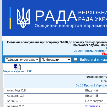
РАДА
ВЕРХОВН
РАДА УКР
Офіційний вебпортал парламент
Поіменне голосування про поправку №400 до проекту Закону про вне
військової служби, мобі
1
За:29 Проти:2 Утримал
Ріш
- Вибрати зі списк
Зберегти в форматі RTF
Фракція політ
Кіль
За:16 Проти:2 Утримал
Аліксійчук О.В.
Відсутній
Арахамія Д.Г.
Відсутній
Бабак С.В.
Не голосував
Бакумов О.С.
Утримався