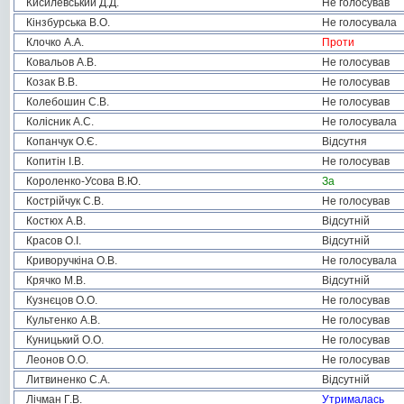
Кисилевський Д.Д.
Не голосував
Кінзбурська В.О.
Не голосувала
Клочко А.А.
Проти
Ковальов А.В.
Не голосував
Козак В.В.
Не голосував
Колебошин С.В.
Не голосував
Колісник А.С.
Не голосувала
Копанчук О.Є.
Відсутня
Копитін І.В.
Не голосував
Короленко-Усова В.Ю.
За
Кострійчук С.В.
Не голосував
Костюх А.В.
Відсутній
Красов О.І.
Відсутній
Криворучкіна О.В.
Не голосувала
Крячко М.В.
Відсутній
Кузнєцов О.О.
Не голосував
Культенко А.В.
Не голосував
Куницький О.О.
Не голосував
Леонов О.О.
Не голосував
Литвиненко С.А.
Відсутній
Лічман Г.В.
Утрималась