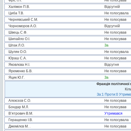
Фріс І.П.
Не голосував
Халімон П.В.
Відсутній
Циба Т.В.
Не голосувала
Чернявський С.М.
Не голосував
Чорноморов А.О.
Відсутній
Швець С.Ф.
Не голосував
Шипайло О.І.
Не голосував
Шпак Л.О.
За
Шуляк О.О.
Не голосувала
Юраш С.А.
Не голосував
Яковлєва Н.І.
Відсутня
Яременко Б.В.
Не голосував
Яцик Ю.Г.
За
Фракція політичної 
Кіл
За:1 Проти:0 Утрима
Алєксєєв С.О.
Не голосував
Бондар М.Л.
Не голосував
В’ятрович В.М.
Утримався
Геращенко І.В.
Не голосувала
Джемілєв М. .
Не голосував