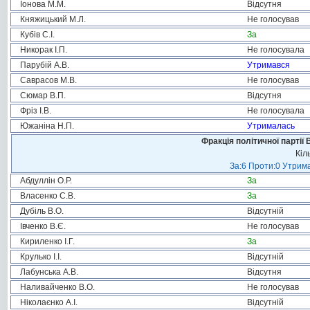
Іонова М.М.
Відсутня
Княжицький М.Л.
Не голосував
Кубів С.І.
За
Никорак І.П.
Не голосувала
Парубій А.В.
Утримався
Саврасов М.В.
Не голосував
Сюмар В.П.
Відсутня
Фріз І.В.
Не голосувала
Южаніна Н.П.
Утрималась
Фракція політичної партії
Кіл
За:6 Проти:0 Утрима
Абдуллін О.Р.
За
Власенко С.В.
За
Дубіль В.О.
Відсутній
Івченко В.Є.
Не голосував
Кириленко І.Г.
За
Крулько І.І.
Відсутній
Лабунська А.В.
Відсутня
Наливайченко В.О.
Не голосував
Ніколаєнко А.І.
Відсутній