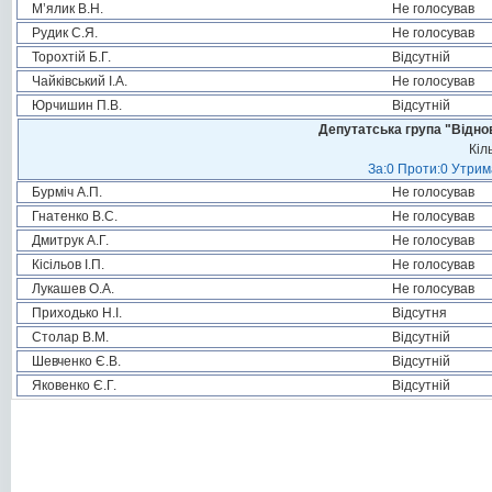
М’ялик В.Н.
Не голосував
Рудик С.Я.
Не голосував
Торохтій Б.Г.
Відсутній
Чайківський І.А.
Не голосував
Юрчишин П.В.
Відсутній
Депутатська група "Віднов
Кіл
За:0 Проти:0 Утрим
Бурміч А.П.
Не голосував
Гнатенко В.С.
Не голосував
Дмитрук А.Г.
Не голосував
Кісільов І.П.
Не голосував
Лукашев О.А.
Не голосував
Приходько Н.І.
Відсутня
Столар В.М.
Відсутній
Шевченко Є.В.
Відсутній
Яковенко Є.Г.
Відсутній