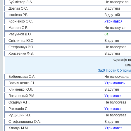
Буймістер Л.А.
Не голосувала
Довгий О.С.
Відсутній
Іванісов Р.В.
Відсутній
Корнієнко О.С.
Утримався
Магера С.В.
Не голосував
Разумков Д.О.
За
Світлична Ю.О.
Відсутня
Стефанчук Р.О.
Не голосував
Христенко Ф.В.
Відсутній
Фракція п
Кіл
За:0 Проти:0 Утрим
Бобровська С.А.
Не голосувала
Васильченко Г.І.
Утрималась
Клименко Ю.Л.
Відсутня
Лозинський Р.М.
Утримався
Осадчук А.П.
Не голосував
Рахманін С.І.
Утримався
Рущишин Я.І.
Не голосував
Стефанишина О.А.
Відсутня
Хлапук М.М.
Утримався