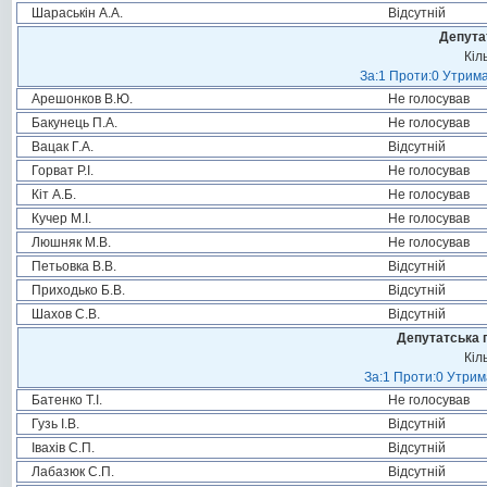
Шараськін А.А.
Відсутній
Депута
Кіл
За:1 Проти:0 Утрима
Арешонков В.Ю.
Не голосував
Бакунець П.А.
Не голосував
Вацак Г.А.
Відсутній
Горват Р.І.
Не голосував
Кіт А.Б.
Не голосував
Кучер М.І.
Не голосував
Люшняк М.В.
Не голосував
Петьовка В.В.
Відсутній
Приходько Б.В.
Відсутній
Шахов С.В.
Відсутній
Депутатська 
Кіл
За:1 Проти:0 Утрим
Батенко Т.І.
Не голосував
Гузь І.В.
Відсутній
Івахів С.П.
Відсутній
Лабазюк С.П.
Відсутній