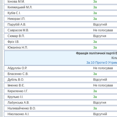
Іонова М.М.
За
Княжицький М.Л.
За
Кубів С.І.
За
Никорак І.П.
За
Парубій А.В.
Відсутній
Саврасов М.В.
Не голосував
Сюмар В.П.
Відсутня
Фріз І.В.
За
Южаніна Н.П.
За
Фракція політичної партії
Кіл
За:10 Проти:0 Утрим
Абдуллін О.Р.
Не голосував
Власенко С.В.
За
Дубіль В.О.
Відсутній
Івченко В.Є.
Не голосував
Кириленко І.Г.
За
Крулько І.І.
За
Лабунська А.В.
Відсутня
Наливайченко В.О.
За
Ніколаєнко А.І.
Відсутній