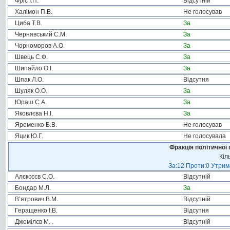
Фріс І.П.
Відсутній
Халімон П.В.
Не голосував
Циба Т.В.
За
Чернявський С.М.
За
Чорноморов А.О.
За
Швець С.Ф.
За
Шипайло О.І.
За
Шпак Л.О.
Відсутня
Шуляк О.О.
За
Юраш С.А.
За
Яковлєва Н.І.
За
Яременко Б.В.
Не голосував
Яцик Ю.Г.
Не голосувала
Фракція політичної 
Кіл
За:12 Проти:0 Утрима
Алєксєєв С.О.
Відсутній
Бондар М.Л.
За
В’ятрович В.М.
Відсутній
Геращенко І.В.
Відсутня
Джемілєв М. .
Відсутній