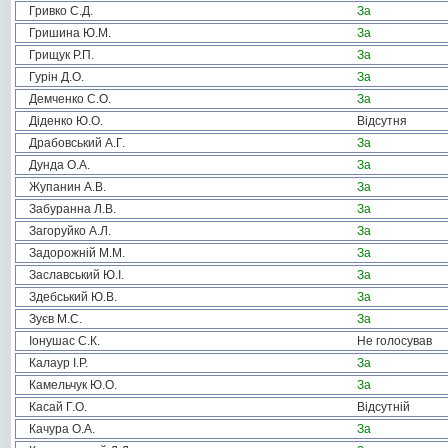
Гривко С.Д.
За
Гришина Ю.М.
За
Грищук Р.П.
За
Гурін Д.О.
За
Демченко С.О.
За
Діденко Ю.О.
Відсутня
Драбовський А.Г.
За
Дунда О.А.
За
Жупанин А.В.
За
Забуранна Л.В.
За
Загоруйко А.Л.
За
Задорожній М.М.
За
Заславський Ю.І.
За
Здебський Ю.В.
За
Зуєв М.С.
За
Іонушас С.К.
Не голосував
Калаур І.Р.
За
Камельчук Ю.О.
За
Касай Г.О.
Відсутній
Качура О.А.
За