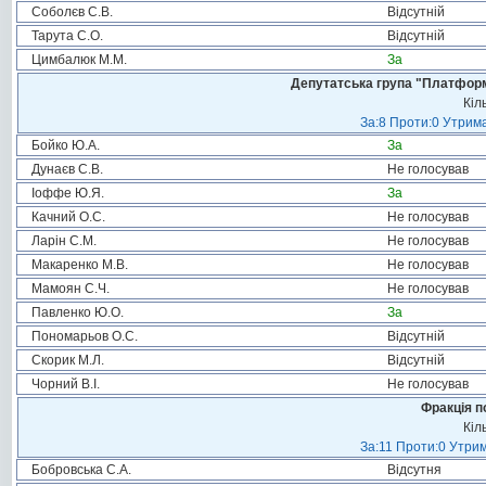
Соболєв С.В.
Відсутній
Тарута С.О.
Відсутній
Цимбалюк М.М.
За
Депутатська група "Платформа
Кіл
За:8 Проти:0 Утрима
Бойко Ю.А.
За
Дунаєв С.В.
Не голосував
Іоффе Ю.Я.
За
Качний О.С.
Не голосував
Ларін С.М.
Не голосував
Макаренко М.В.
Не голосував
Мамоян С.Ч.
Не голосував
Павленко Ю.О.
За
Пономарьов О.С.
Відсутній
Скорик М.Л.
Відсутній
Чорний В.І.
Не голосував
Фракція п
Кіл
За:11 Проти:0 Утрим
Бобровська С.А.
Відсутня