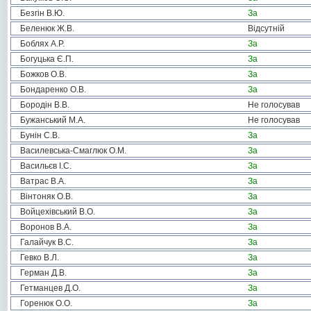
Безгін В.Ю.
За
Беленюк Ж.В.
Відсутній
Боблях А.Р.
За
Богуцька Є.П.
За
Божков О.В.
За
Бондаренко О.В.
За
Бородін В.В.
Не голосував
Бужанський М.А.
Не голосував
Бунін С.В.
За
Василевська-Смаглюк О.М.
За
Васильєв І.С.
За
Ватрас В.А.
За
Вінтоняк О.В.
За
Войцехівський В.О.
За
Воронов В.А.
За
Галайчук В.С.
За
Гевко В.Л.
За
Герман Д.В.
За
Гетманцев Д.О.
За
Горенюк О.О.
За