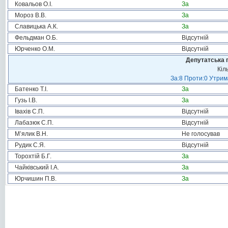
Ковальов О.І.
За
Мороз В.В.
За
Славицька А.К.
За
Фельдман О.Б.
Відсутній
Юрченко О.М.
Відсутній
Депутатська 
Кіл
За:8 Проти:0 Утрим
Батенко Т.І.
За
Гузь І.В.
За
Івахів С.П.
Відсутній
Лабазюк С.П.
Відсутній
М’ялик В.Н.
Не голосував
Рудик С.Я.
Відсутній
Торохтій Б.Г.
За
Чайківський І.А.
За
Юрчишин П.В.
За