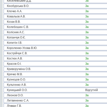
Кисилевський Д.Д.
За
Кінзбурська В.О.
За
Клочко А.А.
За
Ковальов А.В.
За
Козак В.В.
За
Колебошин С.В.
За
Колісник А.С.
За
Копанчук О.Є.
За
Копитін І.В.
За
Короленко-Усова В.Ю.
За
Кострійчук С.В.
За
Костюх А.В.
За
Красов О.І.
За
Криворучкіна О.В.
За
Крячко М.В.
За
Кузнєцов О.О.
За
Культенко А.В.
За
Куницький О.О.
Відсутній
Леонов О.О.
За
Литвиненко С.А.
За
Лічман Г.В.
За