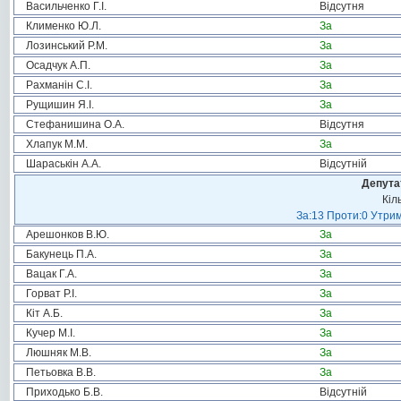
Васильченко Г.І.
Відсутня
Клименко Ю.Л.
За
Лозинський Р.М.
За
Осадчук А.П.
За
Рахманін С.І.
За
Рущишин Я.І.
За
Стефанишина О.А.
Відсутня
Хлапук М.М.
За
Шараськін А.А.
Відсутній
Депута
Кіл
За:13 Проти:0 Утрим
Арешонков В.Ю.
За
Бакунець П.А.
За
Вацак Г.А.
За
Горват Р.І.
За
Кіт А.Б.
За
Кучер М.І.
За
Люшняк М.В.
За
Петьовка В.В.
За
Приходько Б.В.
Відсутній