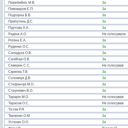
Перебийніс М.В.
За
Пивоваров Є.П.
За
Подгорна В.В.
За
Припутень Д.С.
За
Пуртова А.А.
За
Радіна А.О.
Не голосувала
Рєпіна Е.А.
За
Руденко О.С.
За
Саладуха О.В.
За
Салійчук О.В.
За
Северин С.С.
Не голосував
Скрипка Т.В.
За
Соломчук Д.В.
За
Стефанчук М.О.
За
Струневич В.О.
За
Тарарін М.О.
Не голосував
Тарасов О.С.
Не голосував
Тістик Р.Я.
За
Ткаченко О.М.
За
Устенко О.О.
За