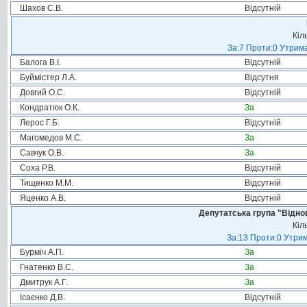
Шахов С.В.
Відсутній
Кіл
За:7 Проти:0 Утрима
Балога В.І.
Відсутній
Буймістер Л.А.
Відсутня
Довгий О.С.
Відсутній
Кондратюк О.К.
За
Лерос Г.Б.
Відсутній
Магомедов М.С.
За
Савчук О.В.
За
Соха Р.В.
Відсутній
Тищенко М.М.
Відсутній
Яценко А.В.
Відсутній
Депутатська група "Віднов
Кіл
За:13 Проти:0 Утрим
Бурміч А.П.
За
Гнатенко В.С.
За
Дмитрук А.Г.
За
Ісаєнко Д.В.
Відсутній