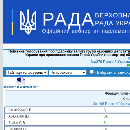
РАДА
ВЕРХОВН
РАДА УКР
Офіційний вебпортал парламент
Поіменне голосування про підтримку запиту групи народних депутаті
України про присвоєння звання Герой України (посмертно)
0
За:278 Проти:0 Утрима
Р
- Вибрати зі списк
Зберегти в форматі RTF
Фракція політ
Кіль
За:196 Проти:0 Утрима
Аліксійчук О.В.
За
Арахамія Д.Г.
За
Бабак С.В.
За
Бакумов О.С.
За