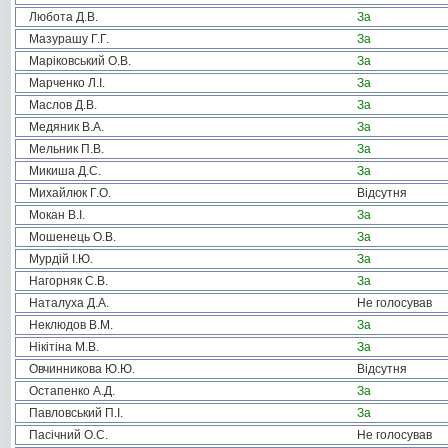
Любота Д.В.
За
Мазурашу Г.Г.
За
Маріковський О.В.
За
Марченко Л.І.
За
Маслов Д.В.
За
Медяник В.А.
За
Мельник П.В.
За
Микиша Д.С.
За
Михайлюк Г.О.
Відсутня
Мокан В.І.
За
Мошенець О.В.
За
Мурдій І.Ю.
За
Нагорняк С.В.
За
Наталуха Д.А.
Не голосував
Неклюдов В.М.
За
Нікітіна М.В.
За
Овчинникова Ю.Ю.
Відсутня
Остапенко А.Д.
За
Павловський П.І.
За
Пасічний О.С.
Не голосував