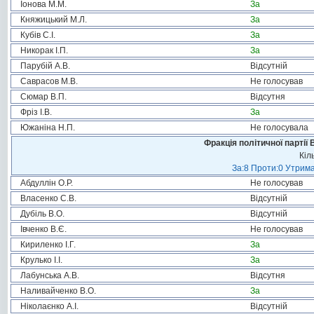
Іонова М.М.
За
Княжицький М.Л.
За
Кубів С.І.
За
Никорак І.П.
За
Парубій А.В.
Відсутній
Саврасов М.В.
Не голосував
Сюмар В.П.
Відсутня
Фріз І.В.
За
Южаніна Н.П.
Не голосувала
Фракція політичної партії
Кіл
За:8 Проти:0 Утрима
Абдуллін О.Р.
Не голосував
Власенко С.В.
Відсутній
Дубіль В.О.
Відсутній
Івченко В.Є.
Не голосував
Кириленко І.Г.
За
Крулько І.І.
За
Лабунська А.В.
Відсутня
Наливайченко В.О.
За
Ніколаєнко А.І.
Відсутній