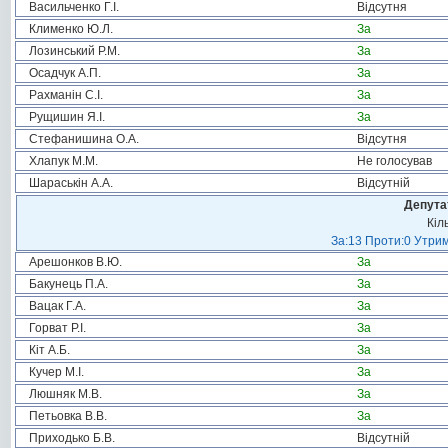
Васильченко Г.І.
Відсутня
Клименко Ю.Л.
За
Лозинський Р.М.
За
Осадчук А.П.
За
Рахманін С.І.
За
Рущишин Я.І.
За
Стефанишина О.А.
Відсутня
Хлапук М.М.
Не голосував
Шараськін А.А.
Відсутній
Депута
Кіл
За:13 Проти:0 Утрим
Арешонков В.Ю.
За
Бакунець П.А.
За
Вацак Г.А.
За
Горват Р.І.
За
Кіт А.Б.
За
Кучер М.І.
За
Люшняк М.В.
За
Петьовка В.В.
За
Приходько Б.В.
Відсутній