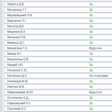
Любота Д.В.
За
Мазурашу Г.Г.
За
Маріковський О.В.
За
Марченко Л.І.
За
Маслов Д.В.
За
Медяник В.А.
За
Мельник П.В.
За
Микиша Д.С.
За
Михайлюк Г.О.
Відсутня
Мокан В.І.
За
Мошенець О.В.
За
Мурдій І.Ю.
За
Нагорняк С.В.
За
Наталуха Д.А.
Не голосував
Неклюдов В.М.
За
Нікітіна М.В.
За
Овчинникова Ю.Ю.
Відсутня
Остапенко А.Д.
За
Павловський П.І.
За
Пасічний О.С.
За