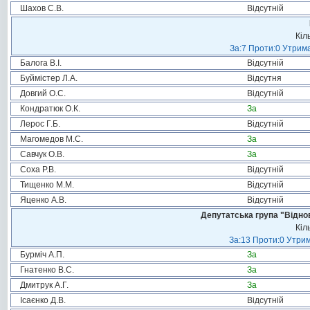
Шахов С.В.
Відсутній
Кіл
За:7 Проти:0 Утрима
Балога В.І.
Відсутній
Буймістер Л.А.
Відсутня
Довгий О.С.
Відсутній
Кондратюк О.К.
За
Лерос Г.Б.
Відсутній
Магомедов М.С.
За
Савчук О.В.
За
Соха Р.В.
Відсутній
Тищенко М.М.
Відсутній
Яценко А.В.
Відсутній
Депутатська група "Віднов
Кіл
За:13 Проти:0 Утрим
Бурміч А.П.
За
Гнатенко В.С.
За
Дмитрук А.Г.
За
Ісаєнко Д.В.
Відсутній