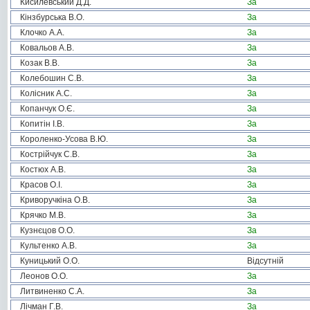
Кисилевський Д.Д.
За
Кінзбурська В.О.
За
Клочко А.А.
За
Ковальов А.В.
За
Козак В.В.
За
Колебошин С.В.
За
Колісник А.С.
За
Копанчук О.Є.
За
Копитін І.В.
За
Короленко-Усова В.Ю.
За
Кострійчук С.В.
За
Костюх А.В.
За
Красов О.І.
За
Криворучкіна О.В.
За
Крячко М.В.
За
Кузнєцов О.О.
За
Культенко А.В.
За
Куницький О.О.
Відсутній
Леонов О.О.
За
Литвиненко С.А.
За
Лічман Г.В.
За