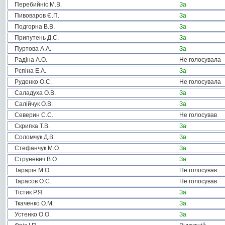
Перебийніс М.В.
За
Пивоваров Є.П.
За
Подгорна В.В.
За
Припутень Д.С.
За
Пуртова А.А.
За
Радіна А.О.
Не голосувала
Рєпіна Е.А.
За
Руденко О.С.
Не голосувала
Саладуха О.В.
За
Салійчук О.В.
За
Северин С.С.
Не голосував
Скрипка Т.В.
За
Соломчук Д.В.
За
Стефанчук М.О.
За
Струневич В.О.
За
Тарарін М.О.
Не голосував
Тарасов О.С.
Не голосував
Тістик Р.Я.
За
Ткаченко О.М.
За
Устенко О.О.
За