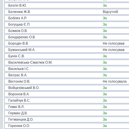
Безгін В.Ю.
За
Беленюк Ж.В.
Відсутній
Боблях А.Р.
За
Богуцька Є.П.
За
Божков О.В.
За
Бондаренко О.В.
За
Бородін В.В.
Не голосував
Бужанський М.А.
Не голосував
Бунін С.В.
За
Василевська-Смаглюк О.М.
За
Васильєв І.С.
За
Ватрас В.А.
За
Вінтоняк О.В.
Не голосувала
Войцехівський В.О.
За
Воронов В.А.
За
Галайчук В.С.
За
Гевко В.Л.
За
Герман Д.В.
За
Гетманцев Д.О.
За
Горенюк О.О.
За