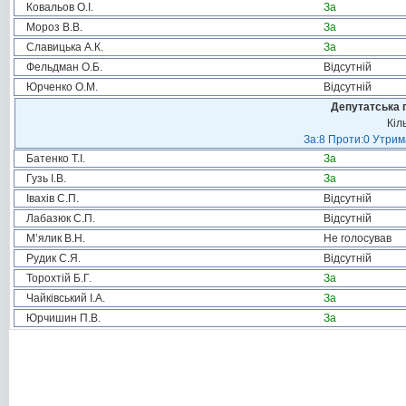
Ковальов О.І.
За
Мороз В.В.
За
Славицька А.К.
За
Фельдман О.Б.
Відсутній
Юрченко О.М.
Відсутній
Депутатська 
Кіл
За:8 Проти:0 Утрим
Батенко Т.І.
За
Гузь І.В.
За
Івахів С.П.
Відсутній
Лабазюк С.П.
Відсутній
М’ялик В.Н.
Не голосував
Рудик С.Я.
Відсутній
Торохтій Б.Г.
За
Чайківський І.А.
За
Юрчишин П.В.
За