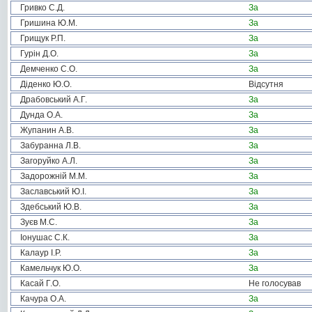
Гривко С.Д.
За
Гришина Ю.М.
За
Грищук Р.П.
За
Гурін Д.О.
За
Демченко С.О.
За
Діденко Ю.О.
Відсутня
Драбовський А.Г.
За
Дунда О.А.
За
Жупанин А.В.
За
Забуранна Л.В.
За
Загоруйко А.Л.
За
Задорожній М.М.
За
Заславський Ю.І.
За
Здебський Ю.В.
За
Зуєв М.С.
За
Іонушас С.К.
За
Калаур І.Р.
За
Камельчук Ю.О.
За
Касай Г.О.
Не голосував
Качура О.А.
За