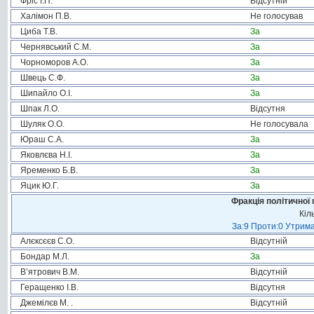
Фріс І.П.
Відсутній
Халімон П.В.
Не голосував
Циба Т.В.
За
Чернявський С.М.
За
Чорноморов А.О.
За
Швець С.Ф.
За
Шипайло О.І.
За
Шпак Л.О.
Відсутня
Шуляк О.О.
Не голосувала
Юраш С.А.
За
Яковлєва Н.І.
За
Яременко Б.В.
За
Яцик Ю.Г.
За
Фракція політичної 
Кіл
За:9 Проти:0 Утрима
Алєксєєв С.О.
Відсутній
Бондар М.Л.
За
В’ятрович В.М.
Відсутній
Геращенко І.В.
Відсутня
Джемілєв М. .
Відсутній