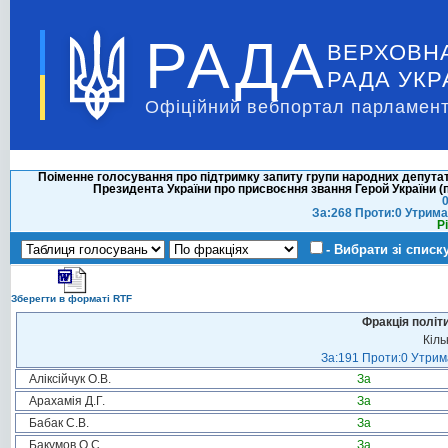
РАДА
ВЕРХОВН
РАДА УКР
Офіційний вебпортал парламент
Поіменне голосування про підтримку запиту групи народних депута
Президента України про присвоєння звання Герой України 
0
За:268 Проти:0 Утрима
Р
- Вибрати зі списк
Зберегти в форматі RTF
Фракція політ
Кіль
За:191 Проти:0 Утрима
Аліксійчук О.В.
За
Арахамія Д.Г.
За
Бабак С.В.
За
Бакумов О.С.
За