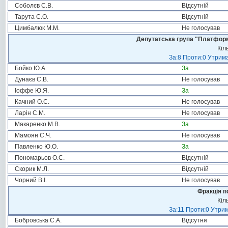
Соболєв С.В.
Відсутній
Тарута С.О.
Відсутній
Цимбалюк М.М.
Не голосував
Депутатська група "Платформа
Кіл
За:8 Проти:0 Утрима
Бойко Ю.А.
За
Дунаєв С.В.
Не голосував
Іоффе Ю.Я.
За
Качний О.С.
Не голосував
Ларін С.М.
Не голосував
Макаренко М.В.
За
Мамоян С.Ч.
Не голосував
Павленко Ю.О.
За
Пономарьов О.С.
Відсутній
Скорик М.Л.
Відсутній
Чорний В.І.
Не голосував
Фракція п
Кіл
За:11 Проти:0 Утрим
Бобровська С.А.
Відсутня