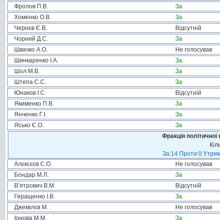
Фролов П.В.
За
Хоменко О.В.
За
Чернєв Є.В.
Відсутній
Чорний Д.С.
За
Швачко А.О.
Не голосував
Шинкаренко І.А.
За
Шол М.В.
За
Штепа С.С.
За
Юнаков І.С.
Відсутній
Якименко П.В.
За
Янченко Г.І.
За
Ясько Є.О.
За
Фракція політичної 
Кіл
За:14 Проти:0 Утрим
Алєксєєв С.О.
Не голосував
Бондар М.Л.
За
В’ятрович В.М.
Відсутній
Геращенко І.В.
За
Джемілєв М. .
Не голосував
Іонова М.М.
За