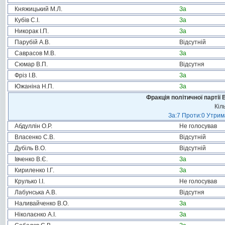
Княжицький М.Л.
За
Кубів С.І.
За
Никорак І.П.
За
Парубій А.В.
Відсутній
Саврасов М.В.
За
Сюмар В.П.
Відсутня
Фріз І.В.
За
Южаніна Н.П.
За
Фракція політичної партії
Кіл
За:7 Проти:0 Утрим
Абдуллін О.Р.
Не голосував
Власенко С.В.
Відсутній
Дубіль В.О.
Відсутній
Івченко В.Є.
За
Кириленко І.Г.
За
Крулько І.І.
Не голосував
Лабунська А.В.
Відсутня
Наливайченко В.О.
За
Ніколаєнко А.І.
За