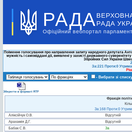
РАДА
ВЕРХОВН
РАДА УКР
Офіційний вебпортал парламент
Поіменне голосування про направлення запиту народного депутата Анто
мужність і самовіддані дії, виявлені у захисті державного суверенітету 
Збройних Сил України Шв
2
За:221 Проти:0 Утрима
Ріш
- Вибрати зі списк
Зберегти в форматі RTF
Фракція політ
Кіль
За:168 Проти:0 Утрима
Аліксійчук О.В.
Відсутній
Арахамія Д.Г.
Відсутній
Бабак С.В.
За