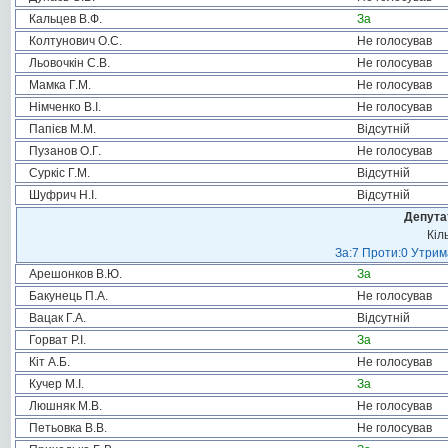
Кальцев В.Ф.
За
Колтунович О.С.
Не голосував
Льовочкін С.В.
Не голосував
Мамка Г.М.
Не голосував
Німченко В.І.
Не голосував
Папієв М.М.
Відсутній
Пузанов О.Г.
Не голосував
Суркіс Г.М.
Відсутній
Шуфрич Н.І.
Відсутній
Депута
Кіл
За:7 Проти:0 Утрим
Арешонков В.Ю.
За
Бакунець П.А.
Не голосував
Вацак Г.А.
Відсутній
Горват Р.І.
За
Кіт А.Б.
Не голосував
Кучер М.І.
За
Люшняк М.В.
Не голосував
Петьовка В.В.
Не голосував