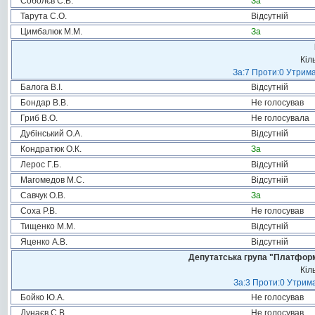
Соболєв С.В.
За
Тарута С.О.
Відсутній
Цимбалюк М.М.
За
Кіл
За:7 Проти:0 Утрима
Балога В.І.
Відсутній
Бондар В.В.
Не голосував
Гриб В.О.
Не голосувала
Дубінський О.А.
Відсутній
Кондратюк О.К.
За
Лерос Г.Б.
Відсутній
Магомедов М.С.
Відсутній
Савчук О.В.
За
Соха Р.В.
Не голосував
Тищенко М.М.
Відсутній
Яценко А.В.
Відсутній
Депутатська група "Платформа
Кіл
За:3 Проти:0 Утрима
Бойко Ю.А.
Не голосував
Дунаєв С.В.
Не голосував