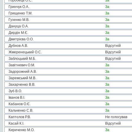
Горобець О.С.
За
Гринчук О.А.
За
Грищенко Т.М.
За
Гузенко М.В.
За
Дануца О.А.
За
Дирдін М.Є.
За
Дмитрієва О.О.
За
Дубнов А.В.
Відсутній
Жмеренецький О.С.
Відсутній
Заблоцький М.Б.
Відсутній
Завітневич О.М.
За
Задорожний А.В.
За
Заремський М.В.
За
Захарченко В.В.
За
Зуб В.О.
За
Іванов В.І.
За
Кабанов О.Є.
За
Кальченко С.В.
За
Каптєлов Р.В.
Не голосував
Касай К.І.
Відсутній
Кириченко М.О.
За