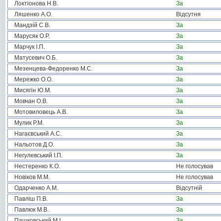
Локтіонова Н.В.
За
Ляшенко А.О.
Відсутня
Мандзій С.В.
За
Марусяк О.Р.
За
Марчук І.П.
За
Матусевич О.Б.
За
Мезенцева-Федоренко М.С.
За
Мережко О.О.
За
Мисягін Ю.М.
За
Мовчан О.В.
За
Мотовиловець А.В.
За
Мулик Р.М.
За
Нагаєвський А.С.
За
Нальотов Д.О.
За
Негулевський І.П.
За
Нестеренко К.О.
Не голосував
Новіков М.М.
Не голосував
Одарченко А.М.
Відсутній
Павліш П.В.
За
Павлюк М.В.
За
Пашковський М.І.
За