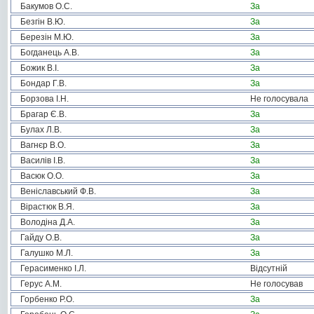
Бакумов О.С.
За
Безгін В.Ю.
За
Березін М.Ю.
За
Богданець А.В.
За
Божик В.І.
За
Бондар Г.В.
За
Борзова І.Н.
Не голосувала
Брагар Є.В.
За
Булах Л.В.
За
Вагнєр В.О.
За
Василів І.В.
За
Васюк О.О.
За
Веніславський Ф.В.
За
Вірастюк В.Я.
За
Володіна Д.А.
За
Гайду О.В.
За
Галушко М.Л.
За
Герасименко І.Л.
Відсутній
Герус А.М.
Не голосував
Горбенко Р.О.
За