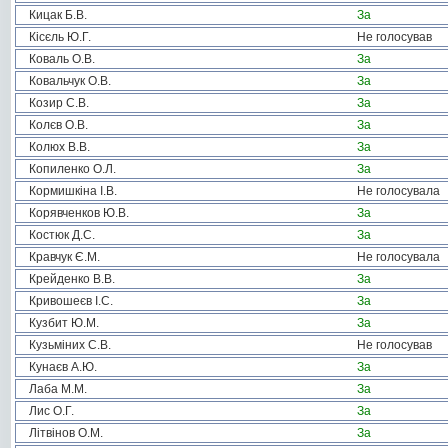
Кицак Б.В.
За
Кісєль Ю.Г.
Не голосував
Коваль О.В.
За
Ковальчук О.В.
За
Козир С.В.
За
Колєв О.В.
За
Колюх В.В.
За
Копиленко О.Л.
За
Кормишкіна І.В.
Не голосувала
Корявченков Ю.В.
За
Костюк Д.С.
За
Кравчук Є.М.
Не голосувала
Крейденко В.В.
За
Кривошеєв І.С.
За
Кузбит Ю.М.
За
Кузьміних С.В.
Не голосував
Кунаєв А.Ю.
За
Лаба М.М.
За
Лис О.Г.
За
Літвінов О.М.
За