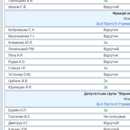
Приходько Б.В.
За
Шахов С.В.
Відсутній
Фракція п
Кіл
За:8 Проти:0 Утрима
Бобровська С.А.
Відсутня
Васильченко Г.І.
Відсутня
Клименко Ю.Л.
За
Лозинський Р.М.
Відсутній
Піпа Н.Р.
Відсутня
Рудик К.О.
Відсутня
Совсун І.Р.
За
Устінова О.Ю.
Відсутня
Цабаль В.В.
За
Юрчишин Я.Р.
За
Депутатська група "Віднов
Кіл
За:4 Проти:0 Утрима
Бурміч А.П.
За
Гнатенко В.С.
Не голосував
Дмитрук А.Г.
Відсутній
Ісаєнко Д.В.
Відсутній