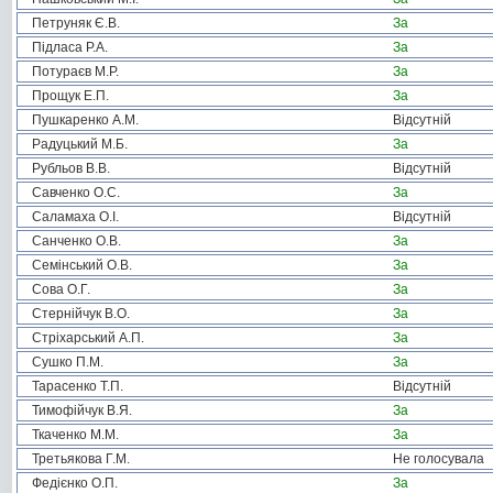
Петруняк Є.В.
За
Підласа Р.А.
За
Потураєв М.Р.
За
Прощук Е.П.
За
Пушкаренко А.М.
Відсутній
Радуцький М.Б.
За
Рубльов В.В.
Відсутній
Савченко О.С.
За
Саламаха О.І.
Відсутній
Санченко О.В.
За
Семінський О.В.
За
Сова О.Г.
За
Стернійчук В.О.
За
Стріхарський А.П.
За
Сушко П.М.
За
Тарасенко Т.П.
Відсутній
Тимофійчук В.Я.
За
Ткаченко М.М.
За
Третьякова Г.М.
Не голосувала
Федієнко О.П.
За