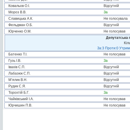
Ковальов О.І.
Відсутній
Мороз В.В.
За
Славицька А.К.
Не голосувала
Фельдман О.Б.
Відсутній
Юрченко О.М.
Не голосував
Депутатська 
Кіл
За:3 Проти:0 Утрим
Батенко Т.І.
Не голосував
Гузь І.В.
За
Івахів С.П.
Відсутній
Лабазюк С.П.
Відсутній
М’ялик В.Н.
Відсутній
Рудик С.Я.
Відсутній
Торохтій Б.Г.
За
Чайківський І.А.
Не голосував
Юрчишин П.В.
Не голосував