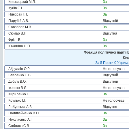
Княжицький М.Л.
За
Кубів С.І.
За
Никорак І.П.
За
Парубій А.В.
Відсутній
Саврасов М.В.
За
Сюмар В.П.
Відсутня
Фріз І.В.
За
Южаніна Н.П.
За
Фракція політичної партії
Кіл
За:5 Проти:0 Утрима
Абдуллін О.Р.
Не голосував
Власенко С.В.
Відсутній
Дубіль В.О.
Відсутній
Івченко В.Є.
Не голосував
Кириленко І.Г.
За
Крулько І.І.
Не голосував
Лабунська А.В.
Відсутня
Наливайченко В.О.
За
Ніколаєнко А.І.
За
Соболєв С.В.
За