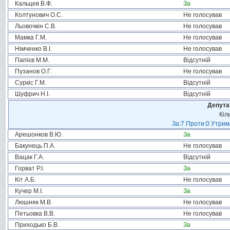
Кальцев В.Ф.
За
Колтунович О.С.
Не голосував
Льовочкін С.В.
Не голосував
Мамка Г.М.
Не голосував
Німченко В.І.
Не голосував
Папієв М.М.
Відсутній
Пузанов О.Г.
Не голосував
Суркіс Г.М.
Відсутній
Шуфрич Н.І.
Відсутній
Депута
Кіл
За:7 Проти:0 Утрим
Арешонков В.Ю.
За
Бакунець П.А.
Не голосував
Вацак Г.А.
Відсутній
Горват Р.І.
За
Кіт А.Б.
Не голосував
Кучер М.І.
За
Люшняк М.В.
Не голосував
Петьовка В.В.
Не голосував
Приходько Б.В.
За