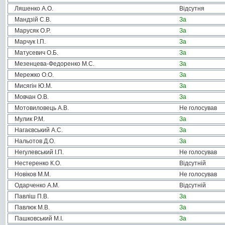
Ляшенко А.О.
Відсутня
Мандзій С.В.
За
Марусяк О.Р.
За
Марчук І.П.
За
Матусевич О.Б.
За
Мезенцева-Федоренко М.С.
За
Мережко О.О.
За
Мисягін Ю.М.
За
Мовчан О.В.
За
Мотовиловець А.В.
Не голосував
Мулик Р.М.
За
Нагаєвський А.С.
За
Нальотов Д.О.
За
Негулевський І.П.
Не голосував
Нестеренко К.О.
Відсутній
Новіков М.М.
Не голосував
Одарченко А.М.
Відсутній
Павліш П.В.
За
Павлюк М.В.
За
Пашковський М.І.
За