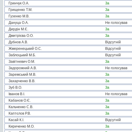
Гринчук О.А.
За
Грищенко Т.М.
За
Гузенко М.В.
За
Дануца О.А.
Не голосував
Дирдін М.Є.
За
Дмитрієва О.О.
За
Дубнов А.В.
Відсутній
Жмеренецький О.С.
Відсутній
Заблоцький М.Б.
Відсутній
Завітневич О.М.
За
Задорожний А.В.
Не голосував
Заремський М.В.
За
Захарченко В.В.
За
Зуб В.О.
За
Іванов В.І.
Не голосував
Кабанов О.Є.
За
Кальченко С.В.
За
Каптєлов Р.В.
За
Касай К.І.
Відсутній
Кириченко М.О.
За