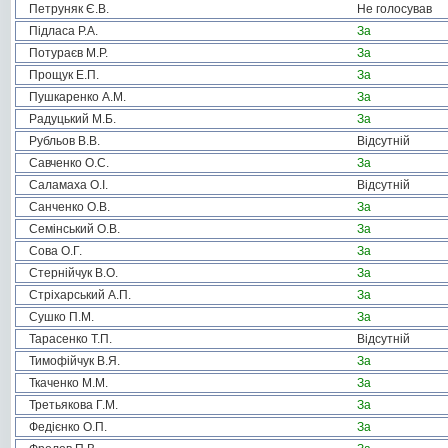
Петруняк Є.В.
Не голосував
Підласа Р.А.
За
Потураєв М.Р.
За
Прощук Е.П.
За
Пушкаренко А.М.
За
Радуцький М.Б.
За
Рубльов В.В.
Відсутній
Савченко О.С.
За
Саламаха О.І.
Відсутній
Санченко О.В.
За
Семінський О.В.
За
Сова О.Г.
За
Стернійчук В.О.
За
Стріхарський А.П.
За
Сушко П.М.
За
Тарасенко Т.П.
Відсутній
Тимофійчук В.Я.
За
Ткаченко М.М.
За
Третьякова Г.М.
За
Федієнко О.П.
За