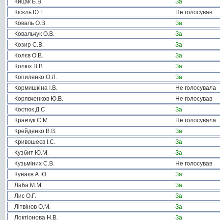
Кицак Б.В.
За
Кісєль Ю.Г.
Не голосував
Коваль О.В.
За
Ковальчук О.В.
За
Козир С.В.
За
Колєв О.В.
За
Колюх В.В.
За
Копиленко О.Л.
За
Кормишкіна І.В.
Не голосувала
Корявченков Ю.В.
Не голосував
Костюк Д.С.
За
Кравчук Є.М.
Не голосувала
Крейденко В.В.
За
Кривошеєв І.С.
За
Кузбит Ю.М.
За
Кузьміних С.В.
Не голосував
Кунаєв А.Ю.
За
Лаба М.М.
За
Лис О.Г.
За
Літвінов О.М.
За
Локтіонова Н.В.
За