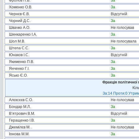
Фролов П.В.
За
Хоменко О.В.
За
Чернєв Є.В.
Відсутній
Чорний Д.С.
За
Швачко А.О.
Не голосував
Шинкаренко І.А.
За
Шол М.В.
Не голосувала
Штепа С.С.
За
Юнаков І.С.
Відсутній
Якименко П.В.
За
Янченко Г.І.
За
Ясько Є.О.
За
Фракція політичної 
Кіл
За:14 Проти:0 Утрим
Алєксєєв С.О.
Не голосував
Бондар М.Л.
За
В’ятрович В.М.
Відсутній
Геращенко І.В.
За
Джемілєв М. .
Не голосував
Іонова М.М.
За