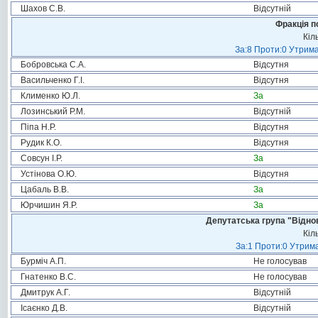
Шахов С.В.
Відсутній
Фракція п
Кіл
За:8 Проти:0 Утрима
Бобровська С.А.
Відсутня
Васильченко Г.І.
Відсутня
Клименко Ю.Л.
За
Лозинський Р.М.
Відсутній
Піпа Н.Р.
Відсутня
Рудик К.О.
Відсутня
Совсун І.Р.
За
Устінова О.Ю.
Відсутня
Цабаль В.В.
За
Юрчишин Я.Р.
За
Депутатська група "Віднов
Кіл
За:1 Проти:0 Утрима
Бурміч А.П.
Не голосував
Гнатенко В.С.
Не голосував
Дмитрук А.Г.
Відсутній
Ісаєнко Д.В.
Відсутній