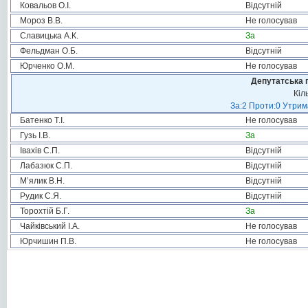
Ковальов О.І.
Відсутній
Мороз В.В.
Не голосував
Славицька А.К.
За
Фельдман О.Б.
Відсутній
Юрченко О.М.
Не голосував
Депутатська 
Кіл
За:2 Проти:0 Утрим
Батенко Т.І.
Не голосував
Гузь І.В.
За
Івахів С.П.
Відсутній
Лабазюк С.П.
Відсутній
М’ялик В.Н.
Відсутній
Рудик С.Я.
Відсутній
Торохтій Б.Г.
За
Чайківський І.А.
Не голосував
Юрчишин П.В.
Не голосував