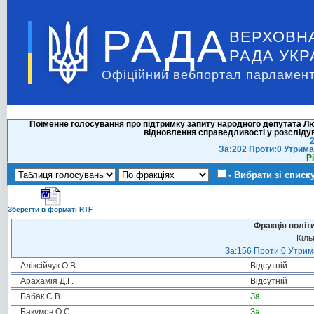
РАДА
ВЕРХОВН
РАДА УКР
Офіційний вебпортал парламент
Поіменне голосування про підтримку запиту народного депутата 
відновлення справедливості у розслідув
2
За:202 Проти:0 Утрима
Р
- Вибрати зі списк
Зберегти в форматі RTF
Фракція політ
Кіль
За:156 Проти:0 Утрима
Аліксійчук О.В.
Відсутній
Арахамія Д.Г.
Відсутній
Бабак С.В.
За
Бакумов О.С.
За