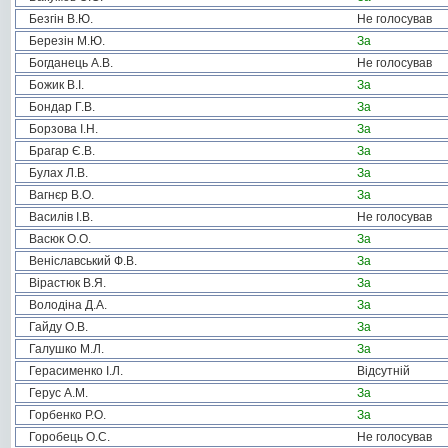
Безгін В.Ю.
Не голосував
Березін М.Ю.
За
Богданець А.В.
Не голосував
Божик В.І.
За
Бондар Г.В.
За
Борзова І.Н.
За
Брагар Є.В.
За
Булах Л.В.
За
Вагнєр В.О.
За
Василів І.В.
Не голосував
Васюк О.О.
За
Веніславський Ф.В.
За
Вірастюк В.Я.
За
Володіна Д.А.
За
Гайду О.В.
За
Галушко М.Л.
За
Герасименко І.Л.
Відсутній
Герус А.М.
За
Горбенко Р.О.
За
Горобець О.С.
Не голосував