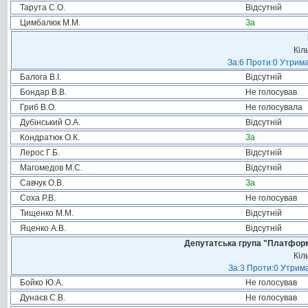
Тарута С.О.
Відсутній
Цимбалюк М.М.
За
Кіл
За:6 Проти:0 Утрима
Балога В.І.
Відсутній
Бондар В.В.
Не голосував
Гриб В.О.
Не голосувала
Дубінський О.А.
Відсутній
Кондратюк О.К.
За
Лерос Г.Б.
Відсутній
Магомедов М.С.
Відсутній
Савчук О.В.
За
Соха Р.В.
Не голосував
Тищенко М.М.
Відсутній
Яценко А.В.
Відсутній
Депутатська група "Платформа
Кіл
За:3 Проти:0 Утрима
Бойко Ю.А.
Не голосував
Дунаєв С.В.
Не голосував