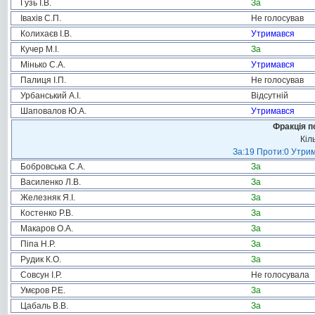
Гузь І.В.
За
Івахів С.П.
Не голосував
Колихаєв І.В.
Утримався
Кучер М.І.
За
Мінько С.А.
Утримався
Палиця І.П.
Не голосував
Урбанський А.І.
Відсутній
Шаповалов Ю.А.
Утримався
Фракція п
Кіл
За:19 Проти:0 Утрим
Бобровська С.А.
За
Василенко Л.В.
За
Железняк Я.І.
За
Костенко Р.В.
За
Макаров О.А.
За
Піпа Н.Р.
За
Рудик К.О.
За
Совсун І.Р.
Не голосувала
Умєров Р.Е.
За
Цабаль В.В.
За