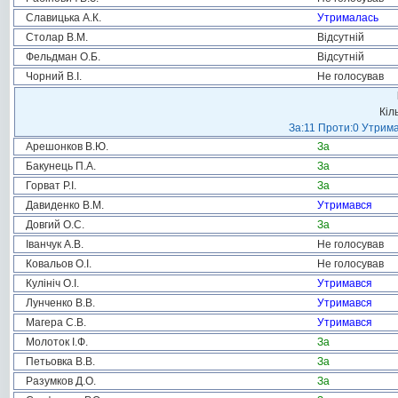
Славицька А.К.
Утрималась
Столар В.М.
Відсутній
Фельдман О.Б.
Відсутній
Чорний В.І.
Не голосував
Кіл
За:11 Проти:0 Утрима
Арешонков В.Ю.
За
Бакунець П.А.
За
Горват Р.І.
За
Давиденко В.М.
Утримався
Довгий О.С.
За
Іванчук А.В.
Не голосував
Ковальов О.І.
Не голосував
Кулініч О.І.
Утримався
Лунченко В.В.
Утримався
Магера С.В.
Утримався
Молоток І.Ф.
За
Петьовка В.В.
За
Разумков Д.О.
За