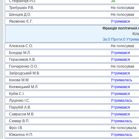
Стефанчук Р.О.
За
Требушкін Р.В.
Не голосував
Шенцев Д.О.
Не голосував
Яковенко Є.Г.
Утримався
Фракція політичної 
Кіл
За:0 Проти:0 Утрима
Алєксєєв С.О.
Не голосував
Бондар М.Л.
Утримався
Герасимов А.В.
Утримався
Гончаренко О.О.
Не голосував
Забродський М.В.
Утримався
Іонова М.М.
Утрималась
Княжицький М.Л.
Утримався
Кубів С.І.
Утримався
Луценко І.С.
Утрималась
Парубій А.В.
Утримався
Саврасов М.В.
Утримався
Сюмар В.П.
Утрималась
Фріз І.В.
Не голосувала
Южаніна Н.П.
Утрималась