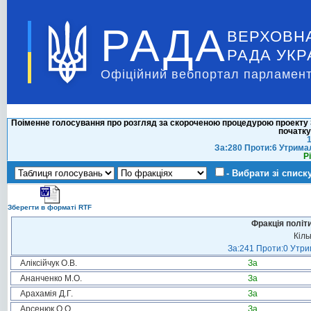
РАДА
ВЕРХОВН
РАДА УКР
Офіційний вебпортал парламент
Поіменне голосування про розгляд за скороченою процедурою проекту 
початку
1
За:280 Проти:6 Утрима
Р
- Вибрати зі списк
Зберегти в форматі RTF
Фракція політ
Кіль
За:241 Проти:0 Утрим
Аліксійчук О.В.
За
Ананченко М.О.
За
Арахамія Д.Г.
За
Арсенюк О.О.
За