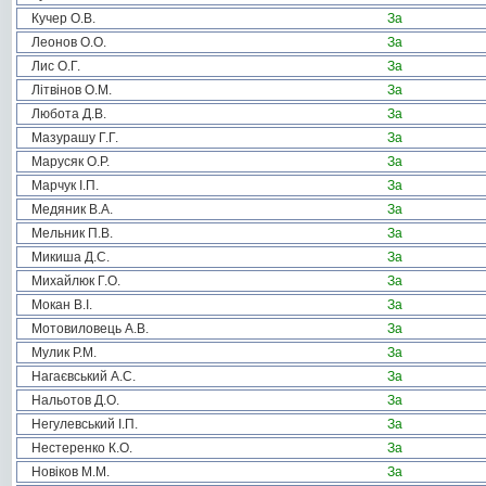
Кучер О.В.
За
Леонов О.О.
За
Лис О.Г.
За
Літвінов О.М.
За
Любота Д.В.
За
Мазурашу Г.Г.
За
Марусяк О.Р.
За
Марчук І.П.
За
Медяник В.А.
За
Мельник П.В.
За
Микиша Д.С.
За
Михайлюк Г.О.
За
Мокан В.І.
За
Мотовиловець А.В.
За
Мулик Р.М.
За
Нагаєвський А.С.
За
Нальотов Д.О.
За
Негулевський І.П.
За
Нестеренко К.О.
За
Новіков М.М.
За