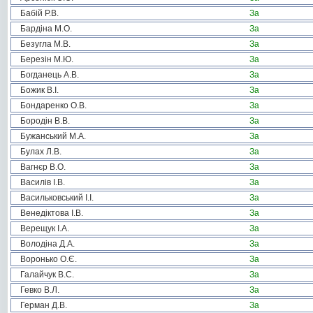
Бабій Р.В.
За
Бардіна М.О.
За
Безугла М.В.
За
Березін М.Ю.
За
Богданець А.В.
За
Божик В.І.
За
Бондаренко О.В.
За
Бородін В.В.
За
Бужанський М.А.
За
Булах Л.В.
За
Вагнєр В.О.
За
Василів І.В.
За
Васильковський І.І.
За
Венедіктова І.В.
За
Верещук І.А.
За
Володіна Д.А.
За
Воронько О.Є.
За
Галайчук В.С.
За
Гевко В.Л.
За
Герман Д.В.
За