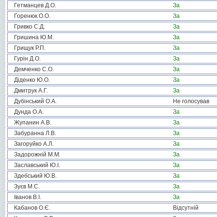
Гетманцев Д.О.
За
Горенюк О.О.
За
Гривко С.Д.
За
Гришина Ю.М.
За
Грищук Р.П.
За
Гурін Д.О.
За
Демченко С.О.
За
Діденко Ю.О.
За
Дмитрук А.Г.
За
Дубінський О.А.
Не голосував
Дунда О.А.
За
Жупанин А.В.
За
Забуранна Л.В.
За
Загоруйко А.Л.
За
Задорожній М.М.
За
Заславський Ю.І.
За
Здебський Ю.В.
За
Зуєв М.С.
За
Іванов В.І.
За
Кабанов О.Є.
Відсутній