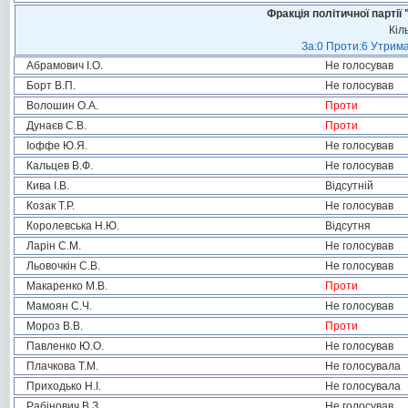
Фракція політичної пар
Кіл
За:0 Проти:6 Утрима
Абрамович І.О.
Не голосував
Борт В.П.
Не голосував
Волошин О.А.
Проти
Дунаєв С.В.
Проти
Іоффе Ю.Я.
Не голосував
Кальцев В.Ф.
Не голосував
Кива І.В.
Відсутній
Козак Т.Р.
Не голосував
Королевська Н.Ю.
Відсутня
Ларін С.М.
Не голосував
Льовочкін С.В.
Не голосував
Макаренко М.В.
Проти
Мамоян С.Ч.
Не голосував
Мороз В.В.
Проти
Павленко Ю.О.
Не голосував
Плачкова Т.М.
Не голосувала
Приходько Н.І.
Не голосувала
Рабінович В.З.
Не голосував