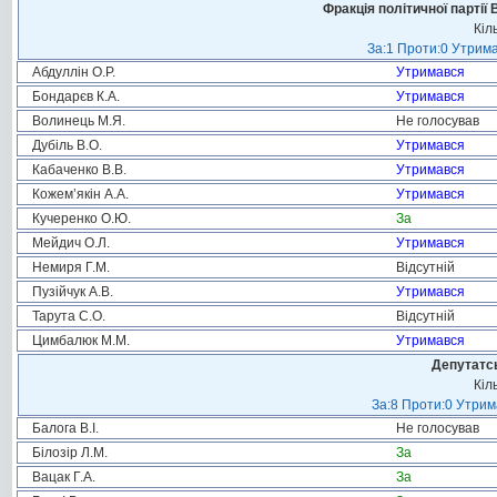
Фракція політичної партії
Кіл
За:1 Проти:0 Утрима
Абдуллін О.Р.
Утримався
Бондарєв К.А.
Утримався
Волинець М.Я.
Не голосував
Дубіль В.О.
Утримався
Кабаченко В.В.
Утримався
Кожем’якін А.А.
Утримався
Кучеренко О.Ю.
За
Мейдич О.Л.
Утримався
Немиря Г.М.
Відсутній
Пузійчук А.В.
Утримався
Тарута С.О.
Відсутній
Цимбалюк М.М.
Утримався
Депутатсь
Кіл
За:8 Проти:0 Утрим
Балога В.І.
Не голосував
Білозір Л.М.
За
Вацак Г.А.
За