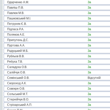
Одарченко А.М.
За
Павліш П.В.
За
Павлюк М.В.
За
Пашковський М.І.
За
Петруняк Є.В.
За
Підласа Р.А.
За
Поляков А.Е.
За
Припутень Д.С.
За
Пуртова А.А.
За
Радуцький М.Б.
За
Рубльов В.В.
За
Рябуха Т.В.
За
Саладуха О.В.
За
Салійчук О.В.
За
Семінський О.В.
Відсутній
Скороход А.К.
За
Совгиря О.В.
За
Сольський М.Т.
За
Стернійчук В.О.
За
Стріхарський А.П.
За