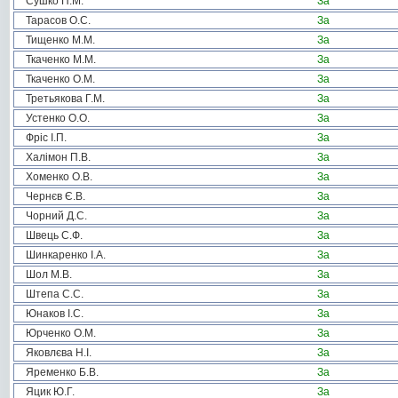
Сушко П.М.
За
Тарасов О.С.
За
Тищенко М.М.
За
Ткаченко М.М.
За
Ткаченко О.М.
За
Третьякова Г.М.
За
Устенко О.О.
За
Фріс І.П.
За
Халімон П.В.
За
Хоменко О.В.
За
Чернєв Є.В.
За
Чорний Д.С.
За
Швець С.Ф.
За
Шинкаренко І.А.
За
Шол М.В.
За
Штепа С.С.
За
Юнаков І.С.
За
Юрченко О.М.
За
Яковлєва Н.І.
За
Яременко Б.В.
За
Яцик Ю.Г.
За