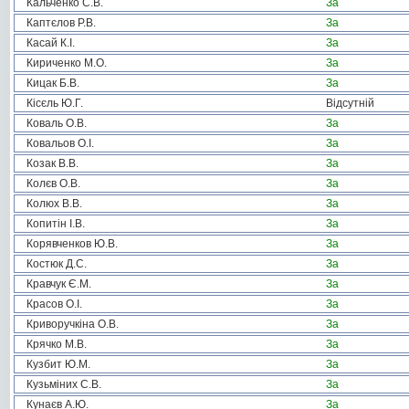
Кальченко С.В.
За
Каптєлов Р.В.
За
Касай К.І.
За
Кириченко М.О.
За
Кицак Б.В.
За
Кісєль Ю.Г.
Відсутній
Коваль О.В.
За
Ковальов О.І.
За
Козак В.В.
За
Колєв О.В.
За
Колюх В.В.
За
Копитін І.В.
За
Корявченков Ю.В.
За
Костюк Д.С.
За
Кравчук Є.М.
За
Красов О.І.
За
Криворучкіна О.В.
За
Крячко М.В.
За
Кузбит Ю.М.
За
Кузьміних С.В.
За
Кунаєв А.Ю.
За