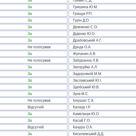
За
Гривко С.Д.
За
Гришина Ю.М.
За
Грищук Р.П.
За
Гурін Д.О.
За
Демченко С.О.
За
Діденко Ю.О.
За
Драбовський А.Г.
Не голосував
Дунда О.А.
За
Жупанин А.В.
Не голосував
Забуранна Л.В.
За
Загоруйко А.Л.
За
Задорожній М.М.
За
Заславський Ю.І.
За
Здебський Ю.В.
За
Зуєв М.С.
Не голосував
Іонушас С.К.
Відсутній
Калаур І.Р.
За
Камельчук Ю.О.
За
Касай Г.О.
Відсутній
Качура О.А.
За
Кисилевський Д.Д.