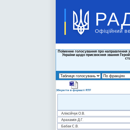
РА
Офіційний в
Поіменне голосування про направлення з
України щодо присвоєння звання Герой У
ст
Зберегти в форматі RTF
Аліксійчук О.В.
Арахамія Д.Г.
Бабак С.В.