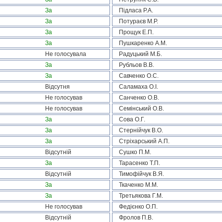
За
Підласа Р.А.
За
Потураєв М.Р.
За
Прощук Е.П.
За
Пушкаренко А.М.
Не голосувала
Радуцький М.Б.
За
Рубльов В.В.
За
Савченко О.С.
Відсутня
Саламаха О.І.
Не голосував
Санченко О.В.
Не голосував
Семінський О.В.
За
Сова О.Г.
За
Стернійчук В.О.
За
Стріхарський А.П.
Відсутній
Сушко П.М.
За
Тарасенко Т.П.
Відсутній
Тимофійчук В.Я.
За
Ткаченко М.М.
За
Третьякова Г.М.
Не голосував
Федієнко О.П.
Відсутній
Фролов П.В.