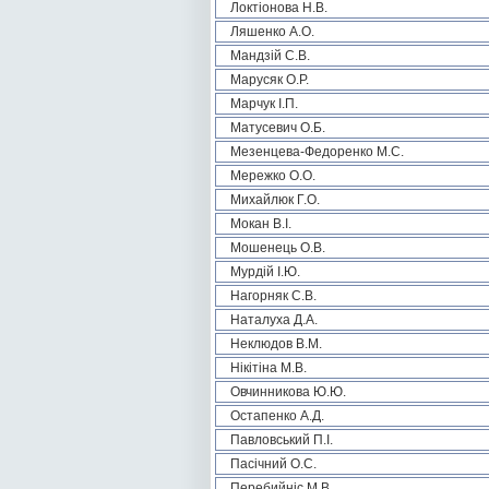
Локтіонова Н.В.
Ляшенко А.О.
Мандзій С.В.
Марусяк О.Р.
Марчук І.П.
Матусевич О.Б.
Мезенцева-Федоренко М.С.
Мережко О.О.
Михайлюк Г.О.
Мокан В.І.
Мошенець О.В.
Мурдій І.Ю.
Нагорняк С.В.
Наталуха Д.А.
Неклюдов В.М.
Нікітіна М.В.
Овчинникова Ю.Ю.
Остапенко А.Д.
Павловський П.І.
Пасічний О.С.
Перебийніс М.В.