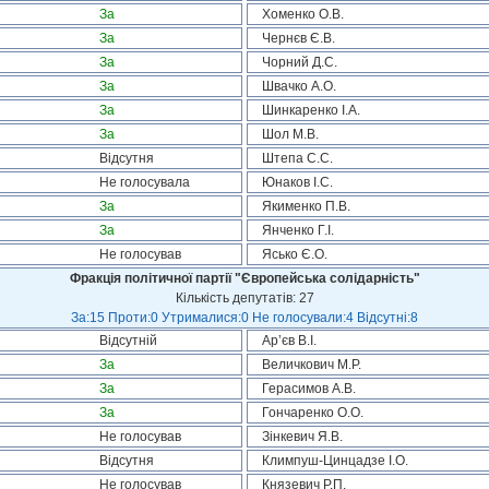
За
Хоменко О.В.
За
Чернєв Є.В.
За
Чорний Д.С.
За
Швачко А.О.
За
Шинкаренко І.А.
За
Шол М.В.
Відсутня
Штепа С.С.
Не голосувала
Юнаков І.С.
За
Якименко П.В.
За
Янченко Г.І.
Не голосував
Ясько Є.О.
Фракція політичної партії "Європейська солідарність"
Кількість депутатів: 27
За:15 Проти:0 Утрималися:0 Не голосували:4 Відсутні:8
Відсутній
Ар’єв В.І.
За
Величкович М.Р.
За
Герасимов А.В.
За
Гончаренко О.О.
Не голосував
Зінкевич Я.В.
Відсутня
Климпуш-Цинцадзе І.О.
Не голосував
Князевич Р.П.