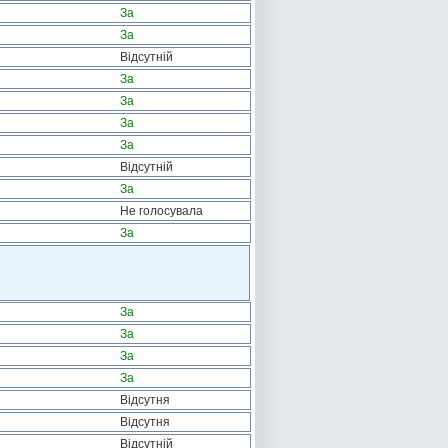
За
За
Відсутній
За
За
За
За
Відсутній
За
Не голосувала
За
За
За
За
За
Відсутня
Відсутня
Відсутній