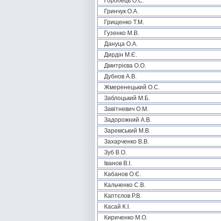
Горобець О.С.
Гринчук О.А.
Грищенко Т.М.
Гузенко М.В.
Дануца О.А.
Дирдін М.Є.
Дмитрієва О.О.
Дубнов А.В.
Жмеренецький О.С.
Заблоцький М.Б.
Завітневич О.М.
Задорожний А.В.
Заремський М.В.
Захарченко В.В.
Зуб В.О.
Іванов В.І.
Кабанов О.Є.
Кальченко С.В.
Каптєлов Р.В.
Касай К.І.
Кириченко М.О.