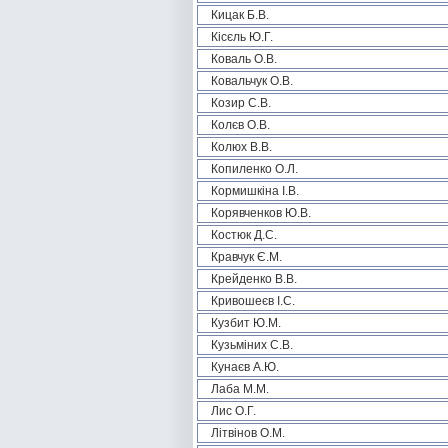
Кицак Б.В.
Кісєль Ю.Г.
Коваль О.В.
Ковальчук О.В.
Козир С.В.
Колєв О.В.
Колюх В.В.
Копиленко О.Л.
Кормишкіна І.В.
Корявченков Ю.В.
Костюк Д.С.
Кравчук Є.М.
Крейденко В.В.
Кривошеєв І.С.
Кузбит Ю.М.
Кузьміних С.В.
Кунаєв А.Ю.
Лаба М.М.
Лис О.Г.
Літвінов О.М.