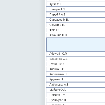
Кубів С.І.
Никорак І.П.
Парубій А.В.
Саврасов М.В.
Сюмар В.П.
Фріз І.В.
Южаніна Н.П.
Абдуллін О.Р.
Власенко С.В.
Дубіль В.О.
Івченко В.Є.
Кириленко І.Г.
Крулько І.І.
Лабунська А.В.
Мейдич О.Л.
Немиря Г.М.
Пузійчук А.В.