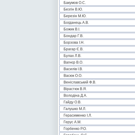
Бакумов О.С.
Безгін В.Ю.
Березін М.Ю.
Богданець А.В.
Божик В.І.
Бондар Г.В.
Борзова І.Н.
Брагар Є.В.
Булах Л.В.
Вагнєр В.О.
Василів І.В.
Васюк О.О.
Веніславський Ф.В.
Вірастюк В.Я.
Володіна Д.А.
Гайду О.В.
Галушко М.Л.
Герасименко І.Л.
Герус А.М.
Горбенко Р.О.