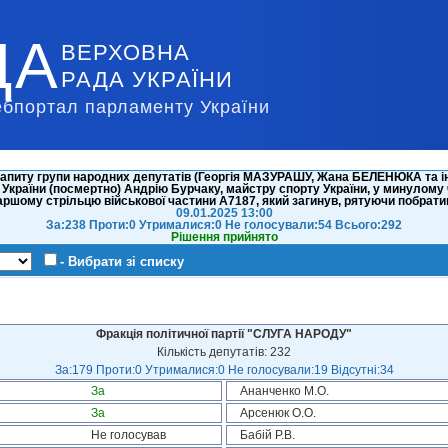
ДА
ВЕРХОВНА
РАДА УКРАЇНИ
ебпортал парламенту України
апиту групи народних депутатів (Георгія МАЗУРАШУ, Жана БЕЛЕНЮКА та ін
країни (посмертно) Андрію Бурчаку, майстру спорту України, у минулому чл
аршому стрільцю військової частини А7187, який загинув, рятуючи побрати
09.01.2025 13:00
За:238 Проти:0 Утрималися:0 Не голосували:54 Всього:292
Рішення прийнято
- Вибрати зі списку
Фракція політичної партії "СЛУГА НАРОДУ"
Кількість депутатів: 232
За:179 Проти:0 Утрималися:0 Не голосували:19 Відсутні:34
За
Ананченко М.О.
За
Арсенюк О.О.
Не голосував
Бабій Р.В.