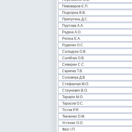
Пивоваров Є.П.
Подгорна В.В.
Припутень Д.С.
Пуртова А.А.
Радіна А.О.
Рєпіна Е.А.
Руденко О.С.
Саладуха О.В.
Салійчук О.В.
Северин С.С.
Скрипка Т.В.
Соломчук Д.В.
Стефанчук М.О.
Струневич В.О.
Тарарін М.О.
Тарасов О.С.
Тістик Р.Я.
Ткаченко О.М.
Устенко О.О.
Фріс І.П.