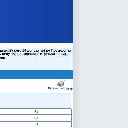
ших. Всього 10 депутатів) до Президента
ену збірної України зі стрільби з лука,
мів
Версія для друку
За
За
За