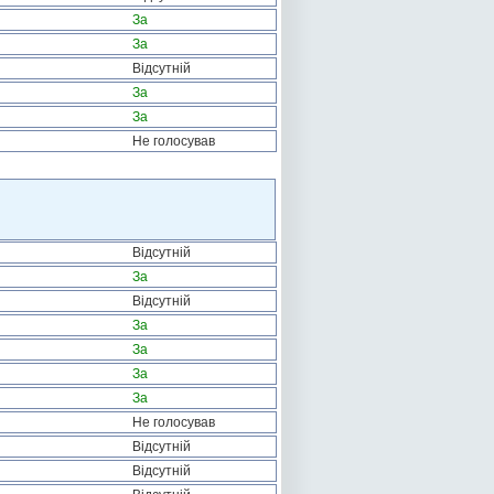
За
За
Відсутній
За
За
Не голосував
Відсутній
За
Відсутній
За
За
За
За
Не голосував
Відсутній
Відсутній