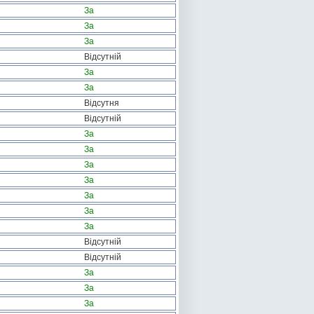
За
За
За
Відсутній
За
За
Відсутня
Відсутній
За
За
За
За
За
За
За
Відсутній
Відсутній
За
За
За