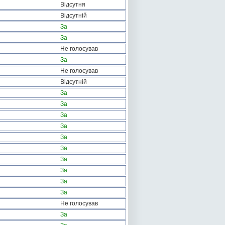
Відсутня
Відсутній
За
За
Не голосував
За
Не голосував
Відсутній
За
За
За
За
За
За
За
За
За
За
Не голосував
За