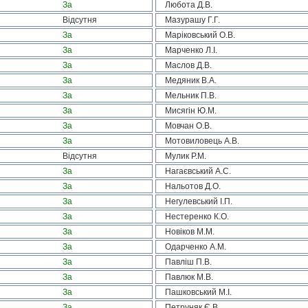
За
Любота Д.В.
Відсутня
Мазурашу Г.Г.
За
Маріковський О.В.
За
Марченко Л.І.
За
Маслов Д.В.
За
Медяник В.А.
За
Мельник П.В.
За
Мисягін Ю.М.
За
Мовчан О.В.
За
Мотовиловець А.В.
Відсутня
Мулик Р.М.
За
Нагаєвський А.С.
За
Нальотов Д.О.
За
Негулевський І.П.
За
Нестеренко К.О.
За
Новіков М.М.
За
Одарченко А.М.
За
Павліш П.В.
За
Павлюк М.В.
За
Пашковський М.І.
За
Петруняк Є.В.