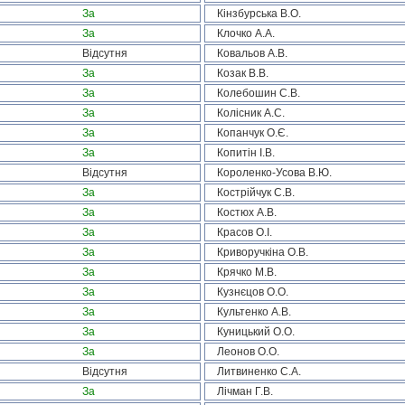
За
Кінзбурська В.О.
За
Клочко А.А.
Відсутня
Ковальов А.В.
За
Козак В.В.
За
Колебошин С.В.
За
Колісник А.С.
За
Копанчук О.Є.
За
Копитін І.В.
Відсутня
Короленко-Усова В.Ю.
За
Кострійчук С.В.
За
Костюх А.В.
За
Красов О.І.
За
Криворучкіна О.В.
За
Крячко М.В.
За
Кузнєцов О.О.
За
Культенко А.В.
За
Куницький О.О.
За
Леонов О.О.
Відсутня
Литвиненко С.А.
За
Лічман Г.В.