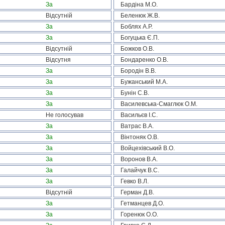
За
Бардіна М.О.
Відсутній
Беленюк Ж.В.
За
Боблях А.Р.
За
Богуцька Є.П.
Відсутній
Божков О.В.
Відсутня
Бондаренко О.В.
За
Бородін В.В.
За
Бужанський М.А.
За
Бунін С.В.
За
Василевська-Смаглюк О.М.
Не голосував
Васильєв І.С.
За
Ватрас В.А.
За
Вінтоняк О.В.
За
Войцехівський В.О.
За
Воронов В.А.
За
Галайчук В.С.
За
Гевко В.Л.
Відсутній
Герман Д.В.
За
Гетманцев Д.О.
За
Горенюк О.О.