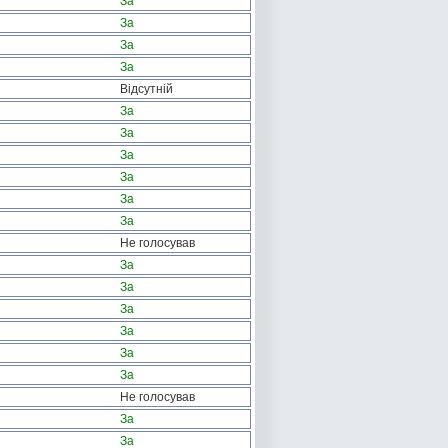
За
За
За
За
Відсутній
За
За
За
За
За
За
Не голосував
За
За
За
За
За
За
Не голосував
За
За