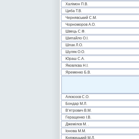
Халімон П.В.
Циба Т.В.
Чернявський С.М.
Чорноморов А.О.
Швець С.Ф.
Шипайло О.І.
Шпак Л.О.
Шуляк О.О.
Юраш С.А.
Яковлєва Н.І.
Яременко Б.В.
Алєксєєв С.О.
Бондар М.Л.
В’ятрович В.М.
Геращенко І.В.
Джемілєв М. .
Іонова М.М.
Княжицький М.Л.