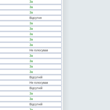
За
За
За
Відсутня
За
За
За
За
За
Не голосував
За
За
За
За
Відсутній
Не голосував
Відсутній
За
За
Відсутній
За