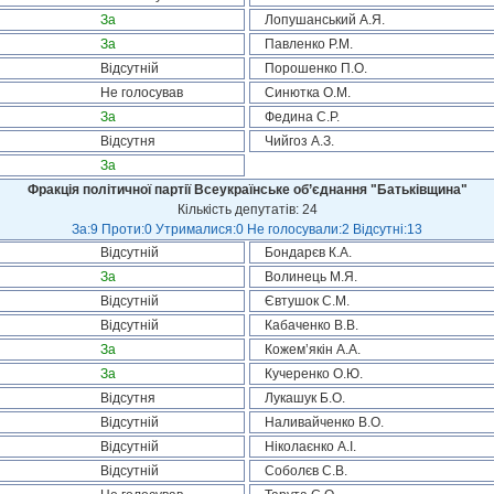
За
Лопушанський А.Я.
За
Павленко Р.М.
Відсутній
Порошенко П.О.
Не голосував
Синютка О.М.
За
Федина С.Р.
Відсутня
Чийгоз А.З.
За
Фракція політичної партії Всеукраїнське об’єднання "Батьківщина"
Кількість депутатів: 24
За:9 Проти:0 Утрималися:0 Не голосували:2 Відсутні:13
Відсутній
Бондарєв К.А.
За
Волинець М.Я.
Відсутній
Євтушок С.М.
Відсутній
Кабаченко В.В.
За
Кожем’якін А.А.
За
Кучеренко О.Ю.
Відсутня
Лукашук Б.О.
Відсутній
Наливайченко В.О.
Відсутній
Ніколаєнко А.І.
Відсутній
Соболєв С.В.