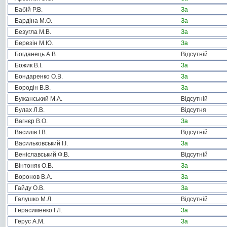
Бабій Р.В.
За
Бардіна М.О.
За
Безугла М.В.
За
Березін М.Ю.
За
Богданець А.В.
Відсутній
Божик В.І.
За
Бондаренко О.В.
За
Бородін В.В.
За
Бужанський М.А.
Відсутній
Булах Л.В.
Відсутня
Вагнєр В.О.
За
Василів І.В.
Відсутній
Васильковський І.І.
За
Веніславський Ф.В.
Відсутній
Вінтоняк О.В.
За
Воронов В.А.
За
Гайду О.В.
За
Галушко М.Л.
Відсутній
Герасименко І.Л.
За
Герус А.М.
За