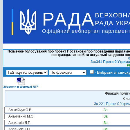
РАДА
ВЕРХОВН
РАДА УКР
Офіційний вебпортал парламент
Поіменне голосування про проект Постанови про проведення парламен
постраждалих осіб та актуальні завдання под
0
За:341 Проти:0 Утрима
Р
- Вибрати зі списк
Зберегти в форматі RTF
Фракція політ
Кіль
За:221 Проти:0 Утрим
Аліксійчук О.В.
За
Ананченко М.О.
За
Арахамія Д.Г.
За
Арсенюк О.О.
За