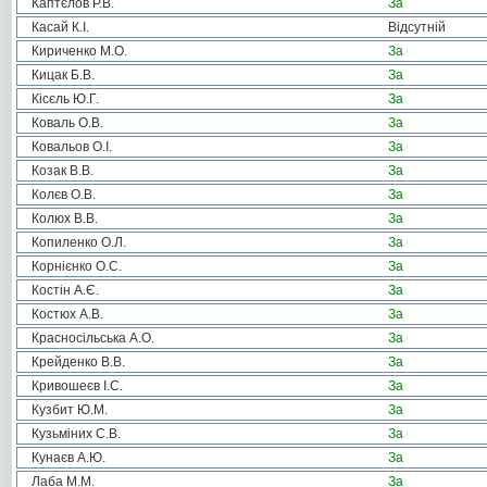
Каптєлов Р.В.
За
Касай К.І.
Відсутній
Кириченко М.О.
За
Кицак Б.В.
За
Кісєль Ю.Г.
За
Коваль О.В.
За
Ковальов О.І.
За
Козак В.В.
За
Колєв О.В.
За
Колюх В.В.
За
Копиленко О.Л.
За
Корнієнко О.С.
За
Костін А.Є.
За
Костюх А.В.
За
Красносільська А.О.
За
Крейденко В.В.
За
Кривошеєв І.С.
За
Кузбит Ю.М.
За
Кузьміних С.В.
За
Кунаєв А.Ю.
За
Лаба М.М.
За