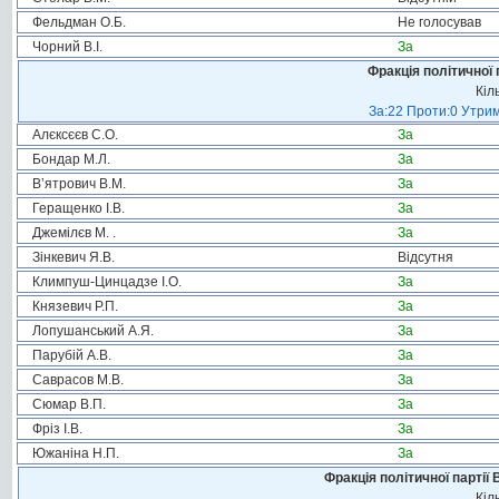
Фельдман О.Б.
Не голосував
Чорний В.І.
За
Фракція політичної 
Кіл
За:22 Проти:0 Утрим
Алєксєєв С.О.
За
Бондар М.Л.
За
В’ятрович В.М.
За
Геращенко І.В.
За
Джемілєв М. .
За
Зінкевич Я.В.
Відсутня
Климпуш-Цинцадзе І.О.
За
Князевич Р.П.
За
Лопушанський А.Я.
За
Парубій А.В.
За
Саврасов М.В.
За
Сюмар В.П.
За
Фріз І.В.
За
Южаніна Н.П.
За
Фракція політичної партії
Кіл