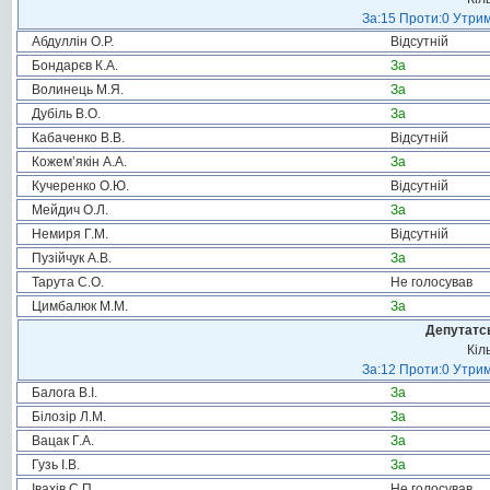
За:15 Проти:0 Утрим
Абдуллін О.Р.
Відсутній
Бондарєв К.А.
За
Волинець М.Я.
За
Дубіль В.О.
За
Кабаченко В.В.
Відсутній
Кожем’якін А.А.
За
Кучеренко О.Ю.
Відсутній
Мейдич О.Л.
За
Немиря Г.М.
Відсутній
Пузійчук А.В.
За
Тарута С.О.
Не голосував
Цимбалюк М.М.
За
Депутатсь
Кіл
За:12 Проти:0 Утрим
Балога В.І.
За
Білозір Л.М.
За
Вацак Г.А.
За
Гузь І.В.
За
Івахів С.П.
Не голосував