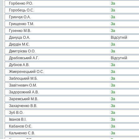
Горбенко Р.О.
За
Горобець О.С.
За
Гринчук О.А.
За
Грищенко Т.М.
За
Гузенко М.В.
За
Дануца О.А.
Відсутній
Дирдін М.Є.
За
Дмитрієва О.О.
За
Драбовський А.Г.
Відсутній
Дубнов А.В.
За
Жмеренецький О.С.
За
Заблоцький М.Б.
За
Завітневич О.М.
За
Задорожний А.В.
За
Заремський М.В.
За
Захарченко В.В.
За
Зуб В.О.
За
Іванов В.І.
За
Кабанов О.Є.
За
Кальченко С.В.
За