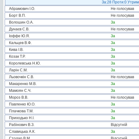
За:28 Проти:0 Утрима
Абрамович І.О.
Не голосував
Борт В.П.
Не голосував
Волошин О.А.
За
Дунаєв С.В.
Не голосував
Іоффе Ю.Я.
За
Кальцев В.Ф.
За
Кива І.В.
За
Козак Т.Р.
За
Королевська Н.Ю.
За
Ларін С.М.
За
Льовочкін С.В.
Не голосував
Макаренко М.В.
За
Мамоян С.Ч.
За
Мороз В.В.
Не голосував
Павленко Ю.О.
За
Плачкова Т.М.
За
Приходько Н.І.
За
Рабінович В.З.
Відсутній
Славицька А.К.
За
Столар В.М.
Відсутній