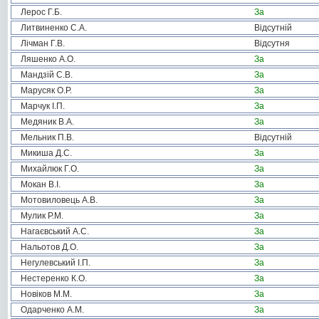
Лерос Г.Б.
За
Литвиненко С.А.
Відсутній
Лічман Г.В.
Відсутня
Ляшенко А.О.
За
Мандзій С.В.
За
Марусяк О.Р.
За
Марчук І.П.
За
Медяник В.А.
За
Мельник П.В.
Відсутній
Микиша Д.С.
За
Михайлюк Г.О.
За
Мокан В.І.
За
Мотовиловець А.В.
За
Мулик Р.М.
За
Нагаєвський А.С.
За
Нальотов Д.О.
За
Негулевський І.П.
За
Нестеренко К.О.
За
Новіков М.М.
За
Одарченко А.М.
За