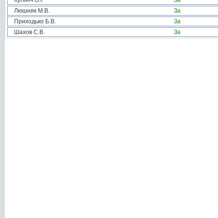
Кулініч О.І.
За
Люшняк М.В.
За
Приходько Б.В.
За
Шахов С.В.
За