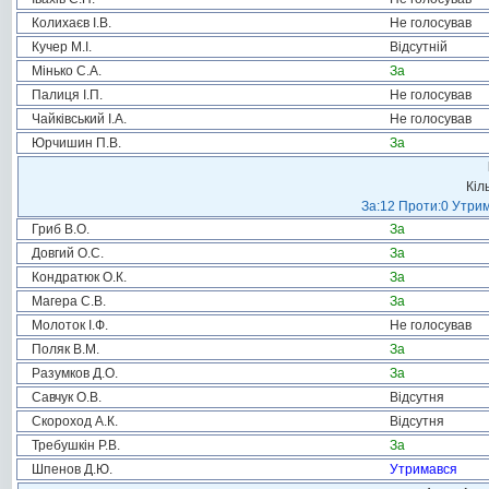
Колихаєв І.В.
Не голосував
Кучер М.І.
Відсутній
Мінько С.А.
За
Палиця І.П.
Не голосував
Чайківський І.А.
Не голосував
Юрчишин П.В.
За
Кіл
За:12 Проти:0 Утрим
Гриб В.О.
За
Довгий О.С.
За
Кондратюк О.К.
За
Магера С.В.
За
Молоток І.Ф.
Не голосував
Поляк В.М.
За
Разумков Д.О.
За
Савчук О.В.
Відсутня
Скороход А.К.
Відсутня
Требушкін Р.В.
За
Шпенов Д.Ю.
Утримався