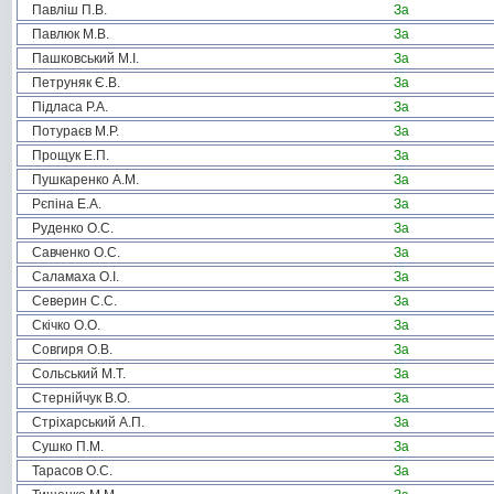
Павліш П.В.
За
Павлюк М.В.
За
Пашковський М.І.
За
Петруняк Є.В.
За
Підласа Р.А.
За
Потураєв М.Р.
За
Прощук Е.П.
За
Пушкаренко А.М.
За
Рєпіна Е.А.
За
Руденко О.С.
За
Савченко О.С.
За
Саламаха О.І.
За
Северин С.С.
За
Скічко О.О.
За
Совгиря О.В.
За
Сольський М.Т.
За
Стернійчук В.О.
За
Стріхарський А.П.
За
Сушко П.М.
За
Тарасов О.С.
За