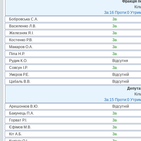
Фракція п
Кіл
За:16 Проти:0 Утрим
Бобровська С.А.
За
Василенко Л.В.
За
Железняк Я.І.
За
Костенко Р.В.
За
Макаров О.А.
За
Піпа Н.Р.
За
Рудик К.О.
Відсутня
Совсун І.Р.
За
Умєров Р.Е.
Відсутній
Цабаль В.В.
Відсутній
Депута
Кіл
За:15 Проти:0 Утрим
Арешонков В.Ю.
Відсутній
Бакунець П.А.
За
Горват Р.І.
За
Єфімов М.В.
За
Кіт А.Б.
За