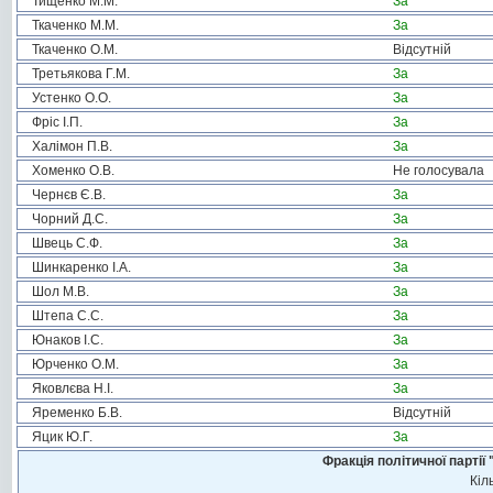
Тищенко М.М.
За
Ткаченко М.М.
За
Ткаченко О.М.
Відсутній
Третьякова Г.М.
За
Устенко О.О.
За
Фріс І.П.
За
Халімон П.В.
За
Хоменко О.В.
Не голосувала
Чернєв Є.В.
За
Чорний Д.С.
За
Швець С.Ф.
За
Шинкаренко І.А.
За
Шол М.В.
За
Штепа С.С.
За
Юнаков І.С.
За
Юрченко О.М.
За
Яковлєва Н.І.
За
Яременко Б.В.
Відсутній
Яцик Ю.Г.
За
Фракція політичної пар
Кіл