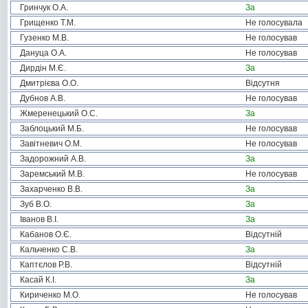
Гринчук О.А.
За
Грищенко Т.М.
Не голосувала
Гузенко М.В.
Не голосував
Дануца О.А.
Не голосував
Дирдін М.Є.
За
Дмитрієва О.О.
Відсутня
Дубнов А.В.
Не голосував
Жмеренецький О.С.
За
Заблоцький М.Б.
Не голосував
Завітневич О.М.
Не голосував
Задорожний А.В.
За
Заремський М.В.
Не голосував
Захарченко В.В.
За
Зуб В.О.
За
Іванов В.І.
За
Кабанов О.Є.
Відсутній
Кальченко С.В.
За
Каптєлов Р.В.
Відсутній
Касай К.І.
За
Кириченко М.О.
Не голосував