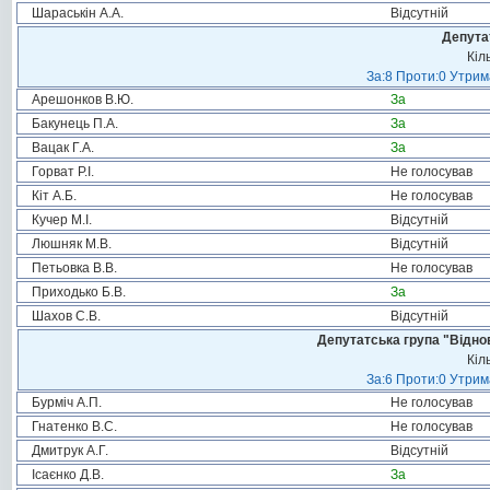
Шараськін А.А.
Відсутній
Депута
Кіл
За:8 Проти:0 Утрим
Арешонков В.Ю.
За
Бакунець П.А.
За
Вацак Г.А.
За
Горват Р.І.
Не голосував
Кіт А.Б.
Не голосував
Кучер М.І.
Відсутній
Люшняк М.В.
Відсутній
Петьовка В.В.
Не голосував
Приходько Б.В.
За
Шахов С.В.
Відсутній
Депутатська група "Віднов
Кіл
За:6 Проти:0 Утрим
Бурміч А.П.
Не голосував
Гнатенко В.С.
Не голосував
Дмитрук А.Г.
Відсутній
Ісаєнко Д.В.
За