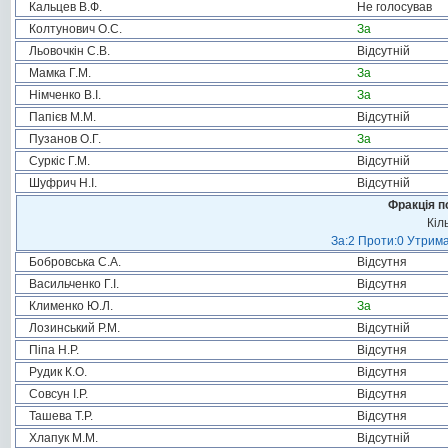
Кальцев В.Ф.
Не голосував
Колтунович О.С.
За
Льовочкін С.В.
Відсутній
Мамка Г.М.
За
Німченко В.І.
За
Папієв М.М.
Відсутній
Пузанов О.Г.
За
Суркіс Г.М.
Відсутній
Шуфрич Н.І.
Відсутній
Фракція п
Кіл
За:2 Проти:0 Утрима
Бобровська С.А.
Відсутня
Васильченко Г.І.
Відсутня
Клименко Ю.Л.
За
Лозинський Р.М.
Відсутній
Піпа Н.Р.
Відсутня
Рудик К.О.
Відсутня
Совсун І.Р.
Відсутня
Ташева Т.Р.
Відсутня
Хлапук М.М.
Відсутній