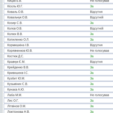
Кицак Б.В.
Не голосував
Кісєль Ю.Г.
За
Коваль О.В.
Відсутня
Ковальчук О.В.
Відсутній
Козир С.В.
За
Колєв О.В.
Відсутній
Колюх В.В.
За
Копиленко О.Л.
За
Кормишкіна І.В.
Відсутня
Корявченков Ю.В.
Не голосував
Костюк Д.С.
За
Кравчук Є.М.
Відсутня
Крейденко В.В.
За
Кривошеєв І.С.
За
Кузбит Ю.М.
За
Кузьміних С.В.
За
Кунаєв А.Ю.
За
Лаба М.М.
Не голосував
Лис О.Г.
За
Літвінов О.М.
За
Локтіонова Н.В.
За