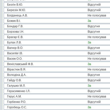
Безгін В.Ю.
Відсутній
Березін М.Ю.
Відсутній
Богданець А.В.
Не голосував
Божик В.І.
За
Бондар Г.В.
Відсутня
Борзова І.Н.
Відсутня
Брагар Є.В.
Не голосував
Булах Л.В.
За
Вагнєр В.О.
Відсутня
Василів І.В.
Відсутній
Васюк О.О.
Не голосував
Веніславський Ф.В.
За
Вірастюк В.Я.
Не голосував
Володіна Д.А.
Відсутня
Гайду О.В.
Відсутній
Галушко М.Л.
За
Герасименко І.Л.
Відсутній
Герус А.М.
Не голосував
Горбенко Р.О.
Відсутній
Горобець О.С.
За