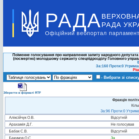
РАДА
ВЕРХОВН
РАДА УКР
Офіційний вебпортал парламент
Поіменне голосування про направлення запиту народного депутата
(посмертно) молодшому сержанту спецпідрозділу Головного управл
0
За:160 Проти:0 Утрима
Ріш
- Вибрати зі списк
Зберегти в форматі RTF
Фракція політ
Кіль
За:96 Проти:0 Утрима
Аліксійчук О.В.
Відсутній
Арахамія Д.Г.
Не голосував
Бабак С.В.
Відсутній
Бакумов О.С.
За