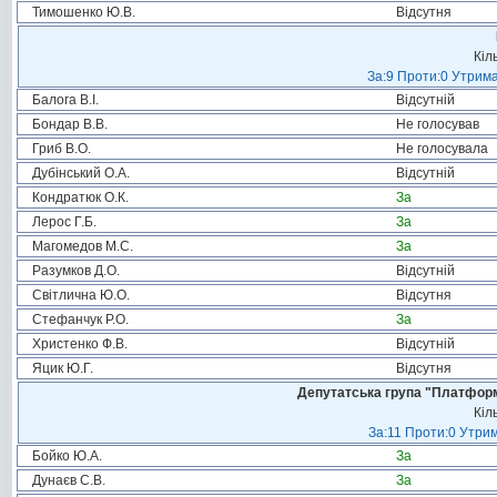
Тимошенко Ю.В.
Відсутня
Кіл
За:9 Проти:0 Утрима
Балога В.І.
Відсутній
Бондар В.В.
Не голосував
Гриб В.О.
Не голосувала
Дубінський О.А.
Відсутній
Кондратюк О.К.
За
Лерос Г.Б.
За
Магомедов М.С.
За
Разумков Д.О.
Відсутній
Світлична Ю.О.
Відсутня
Стефанчук Р.О.
За
Христенко Ф.В.
Відсутній
Яцик Ю.Г.
Відсутня
Депутатська група "Платформа
Кіл
За:11 Проти:0 Утрим
Бойко Ю.А.
За
Дунаєв С.В.
За