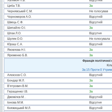
Халімон П.В.
Відсутній
Циба Т.В.
За
Чернявський С.М.
Не голосував
Чорноморов А.О.
Відсутній
Швець С.Ф.
Відсутній
Шипайло О.І.
За
Шпак Л.О.
Відсутня
Шуляк О.О.
Не голосувала
Юраш С.А.
Відсутній
Яковлєва Н.І.
За
Яременко Б.В.
За
Фракція політичної 
Кіл
За:15 Проти:0 Утрима
Алєксєєв С.О.
Відсутній
Бондар М.Л.
За
В’ятрович В.М.
За
Геращенко І.В.
За
Джемілєв М. .
Відсутній
Іонова М.М.
Відсутня
Княжицький М.Л.
Відсутній