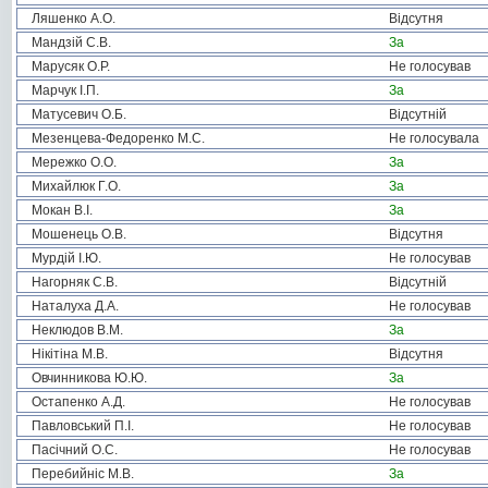
Ляшенко А.О.
Відсутня
Мандзій С.В.
За
Марусяк О.Р.
Не голосував
Марчук І.П.
За
Матусевич О.Б.
Відсутній
Мезенцева-Федоренко М.С.
Не голосувала
Мережко О.О.
За
Михайлюк Г.О.
За
Мокан В.І.
За
Мошенець О.В.
Відсутня
Мурдій І.Ю.
Не голосував
Нагорняк С.В.
Відсутній
Наталуха Д.А.
Не голосував
Неклюдов В.М.
За
Нікітіна М.В.
Відсутня
Овчинникова Ю.Ю.
За
Остапенко А.Д.
Не голосував
Павловський П.І.
Не голосував
Пасічний О.С.
Не голосував
Перебийніс М.В.
За