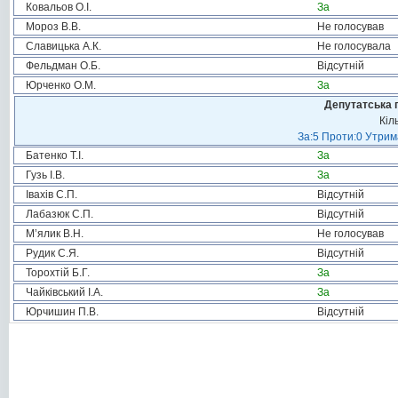
Ковальов О.І.
За
Мороз В.В.
Не голосував
Славицька А.К.
Не голосувала
Фельдман О.Б.
Відсутній
Юрченко О.М.
За
Депутатська 
Кіл
За:5 Проти:0 Утрим
Батенко Т.І.
За
Гузь І.В.
За
Івахів С.П.
Відсутній
Лабазюк С.П.
Відсутній
М’ялик В.Н.
Не голосував
Рудик С.Я.
Відсутній
Торохтій Б.Г.
За
Чайківський І.А.
За
Юрчишин П.В.
Відсутній