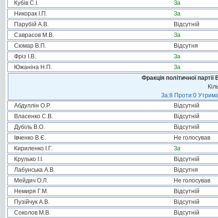
Кубів С.І.
За
Никорак І.П.
За
Парубій А.В.
Відсутній
Саврасов М.В.
За
Сюмар В.П.
Відсутня
Фріз І.В.
За
Южаніна Н.П.
За
Фракція політичної партії
Кіл
За:8 Проти:0 Утрима
Абдуллін О.Р.
Відсутній
Власенко С.В.
Відсутній
Дубіль В.О.
Відсутній
Івченко В.Є.
Не голосував
Кириленко І.Г.
За
Крулько І.І.
Відсутній
Лабунська А.В.
Відсутня
Мейдич О.Л.
Не голосував
Немиря Г.М.
Відсутній
Пузійчук А.В.
Відсутній
Соколов М.В.
Відсутній