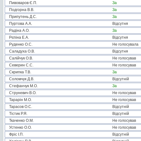
Пивоваров Є.П.
За
Подгорна В.В.
За
Припутень Д.С.
За
Пуртова А.А.
Відсутня
Радіна А.О.
За
Рєпіна Е.А.
Відсутня
Руденко О.С.
Не голосувала
Саладуха О.В.
Відсутня
Салійчук О.В.
Не голосував
Северин С.С.
Не голосував
Скрипка Т.В.
За
Соломчук Д.В.
Відсутній
Стефанчук М.О.
За
Струневич В.О.
Не голосував
Тарарін М.О.
Не голосував
Тарасов О.С.
Відсутній
Тістик Р.Я.
Відсутній
Ткаченко О.М.
Не голосував
Устенко О.О.
Не голосував
Фріс І.П.
Відсутній