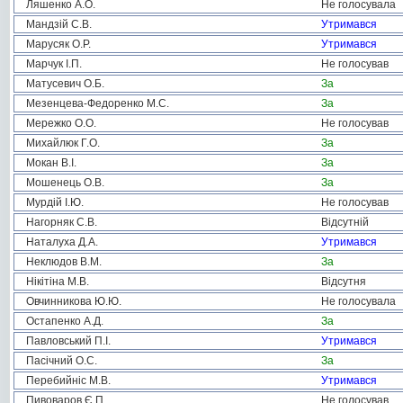
Ляшенко А.О.
Не голосувала
Мандзій С.В.
Утримався
Марусяк О.Р.
Утримався
Марчук І.П.
Не голосував
Матусевич О.Б.
За
Мезенцева-Федоренко М.С.
За
Мережко О.О.
Не голосував
Михайлюк Г.О.
За
Мокан В.І.
За
Мошенець О.В.
За
Мурдій І.Ю.
Не голосував
Нагорняк С.В.
Відсутній
Наталуха Д.А.
Утримався
Неклюдов В.М.
За
Нікітіна М.В.
Відсутня
Овчинникова Ю.Ю.
Не голосувала
Остапенко А.Д.
За
Павловський П.І.
Утримався
Пасічний О.С.
За
Перебийніс М.В.
Утримався
Пивоваров Є.П.
Не голосував