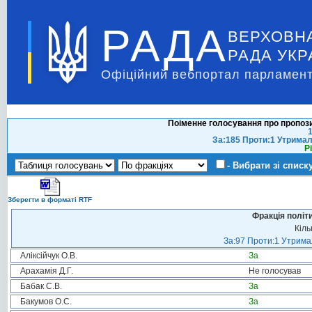
РАДА
ВЕРХОВН
РАДА УКР
Офіційний вебпортал парламент
Поіменне голосування про пропози
1
За:185 Проти:1 Утримал
Р
- Вибрати зі списк
Зберегти в форматі RTF
Фракція політ
Кіль
За:97 Проти:1 Утримал
Аліксійчук О.В.
За
Арахамія Д.Г.
Не голосував
Бабак С.В.
За
Бакумов О.С.
За