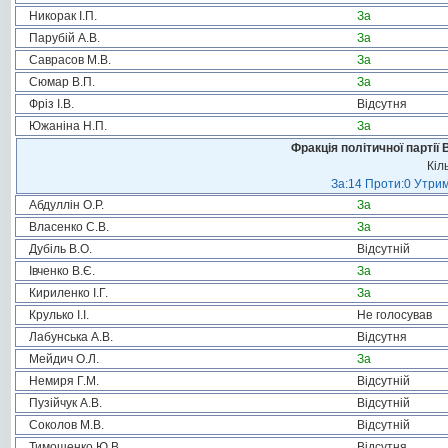
Никорак І.П.
За
Парубій А.В.
За
Саврасов М.В.
За
Сюмар В.П.
За
Фріз І.В.
Відсутня
Южаніна Н.П.
За
Фракція політичної партії
Кіл
За:14 Проти:0 Утрим
Абдуллін О.Р.
За
Власенко С.В.
За
Дубіль В.О.
Відсутній
Івченко В.Є.
За
Кириленко І.Г.
За
Крулько І.І.
Не голосував
Лабунська А.В.
Відсутня
Мейдич О.Л.
За
Немиря Г.М.
Відсутній
Пузійчук А.В.
Відсутній
Соколов М.В.
Відсутній
Тимошенко Ю.В.
Відсутня