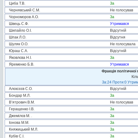
Циба Т.В.
За
Чернявський С.М.
Не голосував
Чорноморов А.О.
За
Швець С.Ф.
Утримався
Шипайло О.І.
Відсутній
Шпак Л.О.
Відсутня
Шуляк О.О.
Не голосувала
Юраш С.А.
Відсутній
Яковлєва Н.І.
За
Яременко Б.В.
Утримався
Фракція політичної 
Кіл
За:24 Проти:0 Утрим
Алєксєєв С.О.
Відсутній
Бондар М.Л.
За
В’ятрович В.М.
Не голосував
Геращенко І.В.
За
Джемілєв М. .
За
Іонова М.М.
За
Княжицький М.Л.
За
Кубів С.І.
За