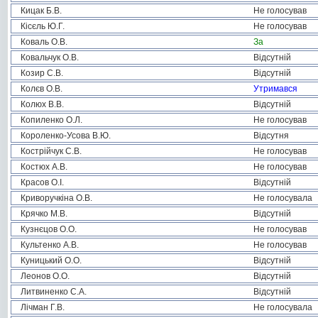
Кицак Б.В.
Не голосував
Кісєль Ю.Г.
Не голосував
Коваль О.В.
За
Ковальчук О.В.
Відсутній
Козир С.В.
Відсутній
Колєв О.В.
Утримався
Колюх В.В.
Відсутній
Копиленко О.Л.
Не голосував
Короленко-Усова В.Ю.
Відсутня
Кострійчук С.В.
Не голосував
Костюх А.В.
Не голосував
Красов О.І.
Відсутній
Криворучкіна О.В.
Не голосувала
Крячко М.В.
Відсутній
Кузнєцов О.О.
Не голосував
Культенко А.В.
Не голосував
Куницький О.О.
Відсутній
Леонов О.О.
Відсутній
Литвиненко С.А.
Відсутній
Лічман Г.В.
Не голосувала