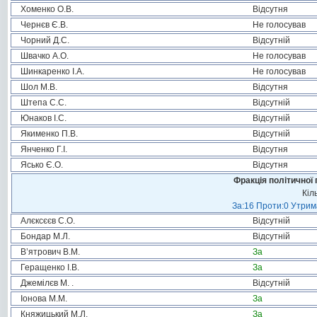
Хоменко О.В.
Відсутня
Чернєв Є.В.
Не голосував
Чорний Д.С.
Відсутній
Швачко А.О.
Не голосував
Шинкаренко І.А.
Не голосував
Шол М.В.
Відсутня
Штепа С.С.
Відсутній
Юнаков І.С.
Відсутній
Якименко П.В.
Відсутній
Янченко Г.І.
Відсутня
Ясько Є.О.
Відсутня
Фракція політичної 
Кіл
За:16 Проти:0 Утрима
Алєксєєв С.О.
Відсутній
Бондар М.Л.
Відсутній
В’ятрович В.М.
За
Геращенко І.В.
За
Джемілєв М. .
Відсутній
Іонова М.М.
За
Княжицький М.Л.
За