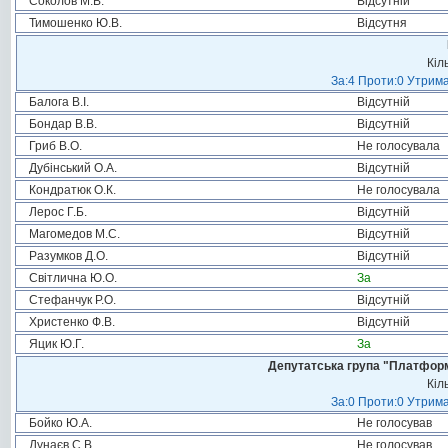
Соколов М.В.
Відсутній
Тимошенко Ю.В.
Відсутня
Кіл
За:4 Проти:0 Утрима
Балога В.І.
Відсутній
Бондар В.В.
Відсутній
Гриб В.О.
Не голосувала
Дубінський О.А.
Відсутній
Кондратюк О.К.
Не голосувала
Лерос Г.Б.
Відсутній
Магомедов М.С.
Відсутній
Разумков Д.О.
Відсутній
Світлична Ю.О.
За
Стефанчук Р.О.
Відсутній
Христенко Ф.В.
Відсутній
Яцик Ю.Г.
За
Депутатська група "Платформа
Кіл
За:0 Проти:0 Утрима
Бойко Ю.А.
Не голосував
Дунаєв С.В.
Не голосував