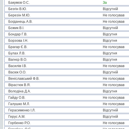
Бакумов О.С.
За
Безгін В.Ю.
Відсутній
Березін М.Ю.
Не голосував
Богданець А.В.
Не голосував
Божик В.І.
Відсутній
Бондар Г.В.
Відсутня
Борзова І.Н.
Відсутня
Брагар Є.В.
Не голосував
Булах Л.В.
Відсутня
Вагнєр В.О.
Відсутня
Василів І.В.
Не голосував
Васюк О.О.
Відсутній
Веніславський Ф.В.
Не голосував
Вірастюк В.Я.
Не голосував
Володіна Д.А.
Відсутня
Гайду О.В.
Не голосував
Галушко М.Л.
Не голосував
Герасименко І.Л.
Відсутній
Герус А.М.
Відсутній
Горбенко Р.О.
Не голосував