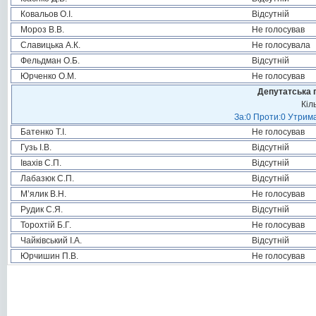
Ковальов О.І.
Відсутній
Мороз В.В.
Не голосував
Славицька А.К.
Не голосувала
Фельдман О.Б.
Відсутній
Юрченко О.М.
Не голосував
Депутатська 
Кіл
За:0 Проти:0 Утрима
Батенко Т.І.
Не голосував
Гузь І.В.
Відсутній
Івахів С.П.
Відсутній
Лабазюк С.П.
Відсутній
М’ялик В.Н.
Не голосував
Рудик С.Я.
Відсутній
Торохтій Б.Г.
Не голосував
Чайківський І.А.
Відсутній
Юрчишин П.В.
Не голосував