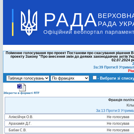
РАДА
ВЕРХОВН
РАДА УКР
Офіційний вебпортал парламент
Поіменне голосування про проект Постанови про скасування рішення Вер
проекту Закону "Про внесення змін до деяких законодавчих актів Ук
02.07.2024 р
2
За:39 Проти:0 Утримал
Ріш
- Вибрати зі списк
Зберегти в форматі RTF
Фракція політ
Кіль
За:13 Проти:0 Утримал
Аліксійчук О.В.
Не голосував
Арахамія Д.Г.
Не голосував
Бабак С.В.
Не голосував