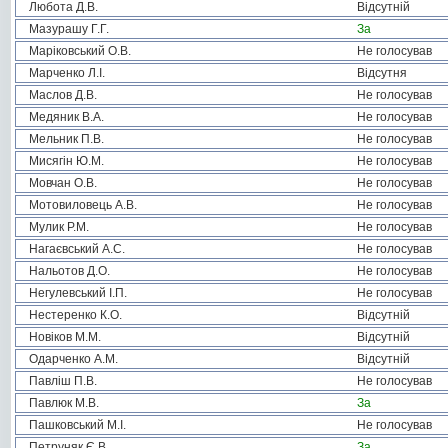
Любота Д.В.
Відсутній
Мазурашу Г.Г.
За
Маріковський О.В.
Не голосував
Марченко Л.І.
Відсутня
Маслов Д.В.
Не голосував
Медяник В.А.
Не голосував
Мельник П.В.
Не голосував
Мисягін Ю.М.
Не голосував
Мовчан О.В.
Не голосував
Мотовиловець А.В.
Не голосував
Мулик Р.М.
Не голосував
Нагаєвський А.С.
Не голосував
Нальотов Д.О.
Не голосував
Негулевський І.П.
Не голосував
Нестеренко К.О.
Відсутній
Новіков М.М.
Відсутній
Одарченко А.М.
Відсутній
Павліш П.В.
Не голосував
Павлюк М.В.
За
Пашковський М.І.
Не голосував
Петруняк Є.В.
За