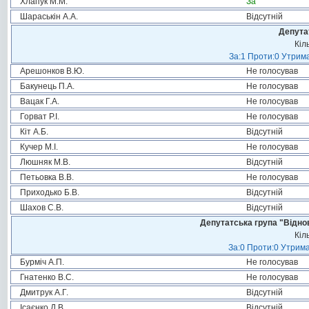
Хлапук М.М.
За
Шараськін А.А.
Відсутній
Депута
Кіл
За:1 Проти:0 Утрима
Арешонков В.Ю.
Не голосував
Бакунець П.А.
Не голосував
Вацак Г.А.
Не голосував
Горват Р.І.
Не голосував
Кіт А.Б.
Відсутній
Кучер М.І.
Не голосував
Люшняк М.В.
Відсутній
Петьовка В.В.
Не голосував
Приходько Б.В.
Відсутній
Шахов С.В.
Відсутній
Депутатська група "Віднов
Кіл
За:0 Проти:0 Утрима
Бурміч А.П.
Не голосував
Гнатенко В.С.
Не голосував
Дмитрук А.Г.
Відсутній
Ісаєнко Д.В.
Відсутній