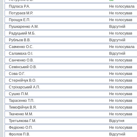
Підласа Р.А.
Не голосувала
Потураєв М.Р.
Не голосував
Прощук Е.П.
Не голосував
Пушкаренко А.М.
Відсутній
Радуцький М.Б.
Не голосував
Рубльов В.В.
Відсутній
Савченко О.С.
Не голосувала
Саламаха О.І.
Відсутній
Санченко О.В.
Не голосував
Семінський О.В.
Не голосував
Сова О.Г.
Не голосував
Стернійчук В.О.
Не голосував
Стріхарський А.П.
Не голосував
Сушко П.М.
Не голосував
Тарасенко Т.П.
Не голосував
Тимофійчук В.Я.
Не голосував
Ткаченко М.М.
Не голосував
Третьякова Г.М.
Відсутня
Федієнко О.П.
Не голосував
Фролов П.В.
Відсутній