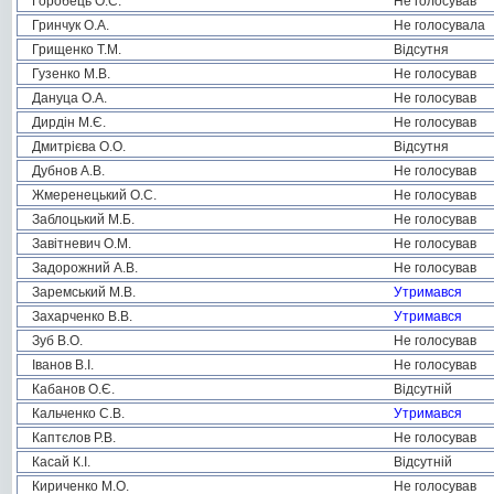
Горобець О.С.
Не голосував
Гринчук О.А.
Не голосувала
Грищенко Т.М.
Відсутня
Гузенко М.В.
Не голосував
Дануца О.А.
Не голосував
Дирдін М.Є.
Не голосував
Дмитрієва О.О.
Відсутня
Дубнов А.В.
Не голосував
Жмеренецький О.С.
Не голосував
Заблоцький М.Б.
Не голосував
Завітневич О.М.
Не голосував
Задорожний А.В.
Не голосував
Заремський М.В.
Утримався
Захарченко В.В.
Утримався
Зуб В.О.
Не голосував
Іванов В.І.
Не голосував
Кабанов О.Є.
Відсутній
Кальченко С.В.
Утримався
Каптєлов Р.В.
Не голосував
Касай К.І.
Відсутній
Кириченко М.О.
Не голосував