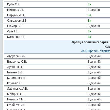
Кубів С.І.
За
Никорак І.П.
Відсутня
Парубій А.В.
За
Саврасов М.В.
За
Сюмар В.П.
Відсутня
Фріз І.В.
За
Южаніна Н.П.
За
Фракція політичної партії
Кіл
За:0 Проти:0 Утрима
Абдуллін О.Р.
Відсутній
Власенко С.В.
Відсутній
Дубіль В.О.
Відсутній
Івченко В.Є.
Відсутній
Кириленко І.Г.
Відсутній
Крулько І.І.
Відсутній
Лабунська А.В.
Відсутня
Мейдич О.Л.
Відсутній
Немиря Г.М.
Відсутній
Пузійчук А.В.
Відсутній