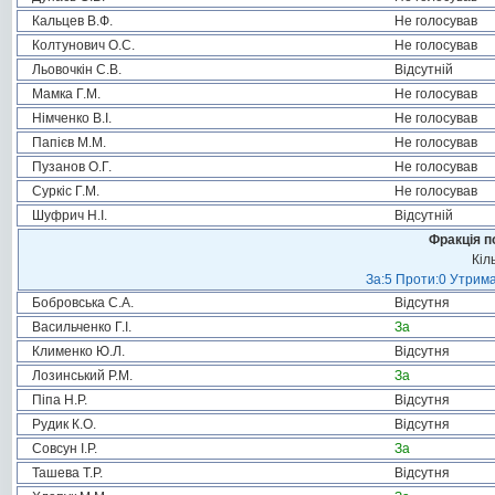
Кальцев В.Ф.
Не голосував
Колтунович О.С.
Не голосував
Льовочкін С.В.
Відсутній
Мамка Г.М.
Не голосував
Німченко В.І.
Не голосував
Папієв М.М.
Не голосував
Пузанов О.Г.
Не голосував
Суркіс Г.М.
Не голосував
Шуфрич Н.І.
Відсутній
Фракція п
Кіл
За:5 Проти:0 Утрима
Бобровська С.А.
Відсутня
Васильченко Г.І.
За
Клименко Ю.Л.
Відсутня
Лозинський Р.М.
За
Піпа Н.Р.
Відсутня
Рудик К.О.
Відсутня
Совсун І.Р.
За
Ташева Т.Р.
Відсутня