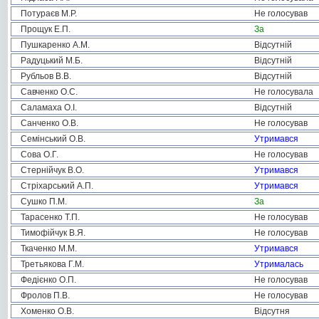
Потураєв М.Р.
Не голосував
Прощук Е.П.
За
Пушкаренко А.М.
Відсутній
Радуцький М.Б.
Відсутній
Рубльов В.В.
Відсутній
Савченко О.С.
Не голосувала
Саламаха О.І.
Відсутній
Санченко О.В.
Не голосував
Семінський О.В.
Утримався
Сова О.Г.
Не голосував
Стернійчук В.О.
Утримався
Стріхарський А.П.
Утримався
Сушко П.М.
За
Тарасенко Т.П.
Не голосував
Тимофійчук В.Я.
Не голосував
Ткаченко М.М.
Утримався
Третьякова Г.М.
Утрималась
Федієнко О.П.
Не голосував
Фролов П.В.
Не голосував
Хоменко О.В.
Відсутня