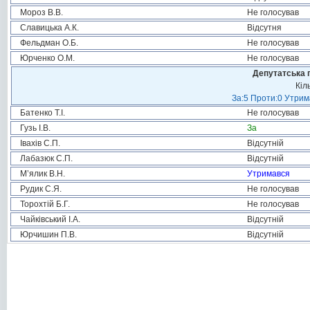
Мороз В.В.
Не голосував
Славицька А.К.
Відсутня
Фельдман О.Б.
Не голосував
Юрченко О.М.
Не голосував
Депутатська 
Кіл
За:5 Проти:0 Утрим
Батенко Т.І.
Не голосував
Гузь І.В.
За
Івахів С.П.
Відсутній
Лабазюк С.П.
Відсутній
М’ялик В.Н.
Утримався
Рудик С.Я.
Не голосував
Торохтій Б.Г.
Не голосував
Чайківський І.А.
Відсутній
Юрчишин П.В.
Відсутній