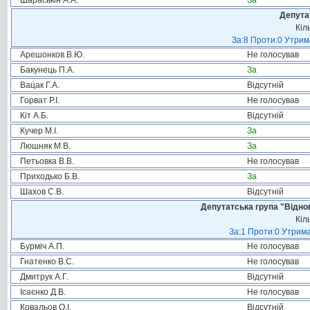
Шараськін А.А.
За
Депута
Кіл
За:8 Проти:0 Утрим
Арешонков В.Ю.
Не голосував
Бакунець П.А.
За
Вацак Г.А.
Відсутній
Горват Р.І.
Не голосував
Кіт А.Б.
Відсутній
Кучер М.І.
За
Люшняк М.В.
За
Петьовка В.В.
Не голосував
Приходько Б.В.
За
Шахов С.В.
Відсутній
Депутатська група "Віднов
Кіл
За:1 Проти:0 Утрима
Бурміч А.П.
Не голосував
Гнатенко В.С.
Не голосував
Дмитрук А.Г.
Відсутній
Ісаєнко Д.В.
Не голосував
Ковальов О.І.
Відсутній