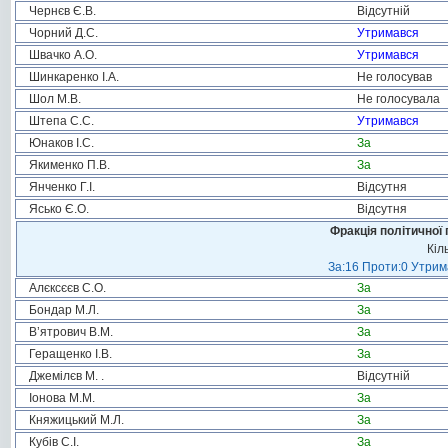
Чернєв Є.В.
Відсутній
Чорний Д.С.
Утримався
Швачко А.О.
Утримався
Шинкаренко І.А.
Не голосував
Шол М.В.
Не голосувала
Штепа С.С.
Утримався
Юнаков І.С.
За
Якименко П.В.
За
Янченко Г.І.
Відсутня
Ясько Є.О.
Відсутня
Фракція політичної 
Кіл
За:16 Проти:0 Утрима
Алєксєєв С.О.
За
Бондар М.Л.
За
В’ятрович В.М.
За
Геращенко І.В.
За
Джемілєв М. .
Відсутній
Іонова М.М.
За
Княжицький М.Л.
За
Кубів С.І.
За