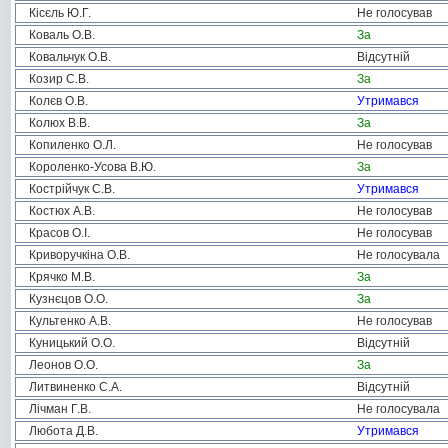
Кісєль Ю.Г.
Не голосував
Коваль О.В.
За
Ковальчук О.В.
Відсутній
Козир С.В.
За
Колєв О.В.
Утримався
Колюх В.В.
За
Копиленко О.Л.
Не голосував
Короленко-Усова В.Ю.
За
Кострійчук С.В.
Утримався
Костюх А.В.
Не голосував
Красов О.І.
Не голосував
Криворучкіна О.В.
Не голосувала
Крячко М.В.
За
Кузнєцов О.О.
За
Культенко А.В.
Не голосував
Куницький О.О.
Відсутній
Леонов О.О.
За
Литвиненко С.А.
Відсутній
Лічман Г.В.
Не голосувала
Любота Д.В.
Утримався