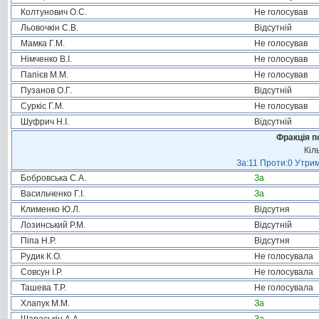
Колтунович О.С.
Не голосував
Льовочкін С.В.
Відсутній
Мамка Г.М.
Не голосував
Німченко В.І.
Не голосував
Папієв М.М.
Не голосував
Пузанов О.Г.
Відсутній
Суркіс Г.М.
Не голосував
Шуфрич Н.І.
Відсутній
Фракція п
Кіл
За:11 Проти:0 Утрим
Бобровська С.А.
За
Васильченко Г.І.
За
Клименко Ю.Л.
Відсутня
Лозинський Р.М.
Відсутній
Піпа Н.Р.
Відсутня
Рудик К.О.
Не голосувала
Совсун І.Р.
Не голосувала
Ташева Т.Р.
Не голосувала
Хлапук М.М.
За