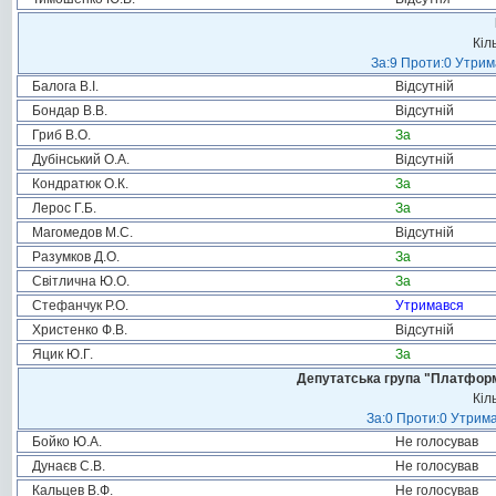
Кіл
За:9 Проти:0 Утрим
Балога В.І.
Відсутній
Бондар В.В.
Відсутній
Гриб В.О.
За
Дубінський О.А.
Відсутній
Кондратюк О.К.
За
Лерос Г.Б.
За
Магомедов М.С.
Відсутній
Разумков Д.О.
За
Світлична Ю.О.
За
Стефанчук Р.О.
Утримався
Христенко Ф.В.
Відсутній
Яцик Ю.Г.
За
Депутатська група "Платформа
Кіл
За:0 Проти:0 Утрима
Бойко Ю.А.
Не голосував
Дунаєв С.В.
Не голосував
Кальцев В.Ф.
Не голосував