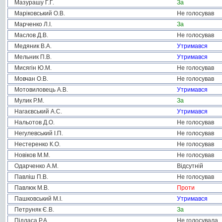
Мазурашу Г.Г.
За
Маріковський О.В.
Не голосував
Марченко Л.І.
За
Маслов Д.В.
Не голосував
Медяник В.А.
Утримався
Мельник П.В.
Утримався
Мисягін Ю.М.
Не голосував
Мовчан О.В.
Не голосував
Мотовиловець А.В.
Утримався
Мулик Р.М.
За
Нагаєвський А.С.
Утримався
Нальотов Д.О.
Не голосував
Негулевський І.П.
Не голосував
Нестеренко К.О.
Не голосував
Новіков М.М.
Не голосував
Одарченко А.М.
Відсутній
Павліш П.В.
Не голосував
Павлюк М.В.
Проти
Пашковський М.І.
Утримався
Петруняк Є.В.
За
Підласа Р.А.
Не голосувала