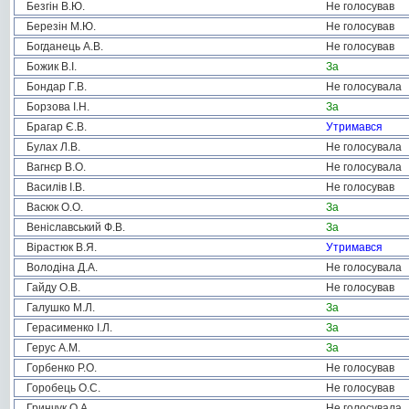
Безгін В.Ю.
Не голосував
Березін М.Ю.
Не голосував
Богданець А.В.
Не голосував
Божик В.І.
За
Бондар Г.В.
Не голосувала
Борзова І.Н.
За
Брагар Є.В.
Утримався
Булах Л.В.
Не голосувала
Вагнєр В.О.
Не голосувала
Василів І.В.
Не голосував
Васюк О.О.
За
Веніславський Ф.В.
За
Вірастюк В.Я.
Утримався
Володіна Д.А.
Не голосувала
Гайду О.В.
Не голосував
Галушко М.Л.
За
Герасименко І.Л.
За
Герус А.М.
За
Горбенко Р.О.
Не голосував
Горобець О.С.
Не голосував
Гринчук О.А.
Не голосувала