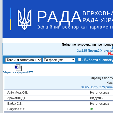
РАДА
ВЕРХОВН
РАДА УКР
Офіційний вебпортал парламент
Поіменне голосування про пропоз
2
За:125 Проти:2 Утримал
Ріш
- Вибрати зі списк
Зберегти в форматі RTF
Фракція політ
Кіль
За:65 Проти:2 Утримал
Аліксійчук О.В.
Не голосував
Арахамія Д.Г.
Відсутній
Бабак С.В.
Не голосував
Бакумов О.С.
За