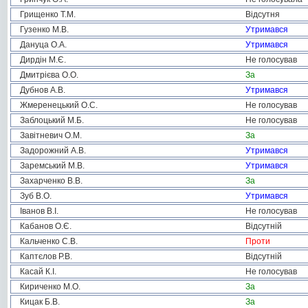
Грищенко Т.М.
Відсутня
Гузенко М.В.
Утримався
Дануца О.А.
Утримався
Дирдін М.Є.
Не голосував
Дмитрієва О.О.
За
Дубнов А.В.
Утримався
Жмеренецький О.С.
Не голосував
Заблоцький М.Б.
Не голосував
Завітневич О.М.
За
Задорожний А.В.
Утримався
Заремський М.В.
Утримався
Захарченко В.В.
За
Зуб В.О.
Утримався
Іванов В.І.
Не голосував
Кабанов О.Є.
Відсутній
Кальченко С.В.
Проти
Каптєлов Р.В.
Відсутній
Касай К.І.
Не голосував
Кириченко М.О.
За
Кицак Б.В.
За