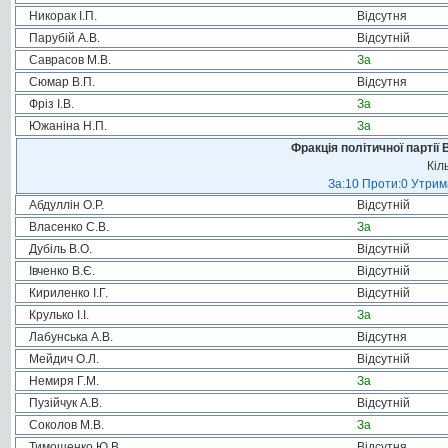
Никорак І.П.
Відсутня
Парубій А.В.
Відсутній
Саврасов М.В.
За
Сюмар В.П.
Відсутня
Фріз І.В.
За
Южаніна Н.П.
За
Фракція політичної партії
Кіл
За:10 Проти:0 Утрима
Абдуллін О.Р.
Відсутній
Власенко С.В.
За
Дубіль В.О.
Відсутній
Івченко В.Є.
Відсутній
Кириленко І.Г.
Відсутній
Крулько І.І.
За
Лабунська А.В.
Відсутня
Мейдич О.Л.
Відсутній
Немиря Г.М.
За
Пузійчук А.В.
Відсутній
Соколов М.В.
За
Тимошенко Ю.В.
Відсутня