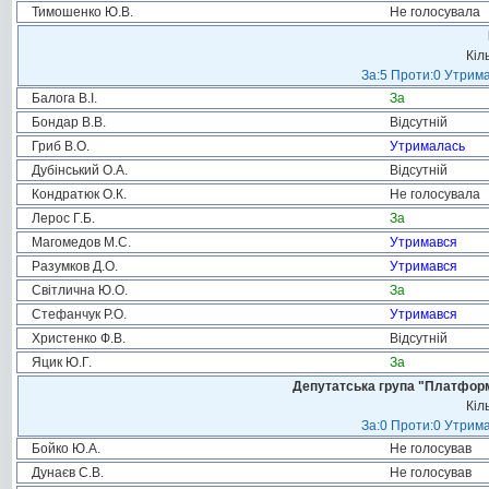
Тимошенко Ю.В.
Не голосувала
Кіл
За:5 Проти:0 Утрима
Балога В.І.
За
Бондар В.В.
Відсутній
Гриб В.О.
Утрималась
Дубінський О.А.
Відсутній
Кондратюк О.К.
Не голосувала
Лерос Г.Б.
За
Магомедов М.С.
Утримався
Разумков Д.О.
Утримався
Світлична Ю.О.
За
Стефанчук Р.О.
Утримався
Христенко Ф.В.
Відсутній
Яцик Ю.Г.
За
Депутатська група "Платформа
Кіл
За:0 Проти:0 Утрима
Бойко Ю.А.
Не голосував
Дунаєв С.В.
Не голосував