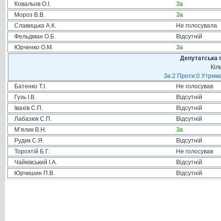
Ковальов О.І.
За
Мороз В.В.
За
Славицька А.К.
Не голосувала
Фельдман О.Б.
Відсутній
Юрченко О.М.
За
Депутатська 
Кіл
За:2 Проти:0 Утрима
Батенко Т.І.
Не голосував
Гузь І.В.
Відсутній
Івахів С.П.
Відсутній
Лабазюк С.П.
Відсутній
М’ялик В.Н.
За
Рудик С.Я.
Відсутній
Торохтій Б.Г.
Не голосував
Чайківський І.А.
Відсутній
Юрчишин П.В.
Відсутній