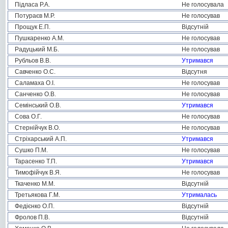
Підласа Р.А.
Не голосувала
Потураєв М.Р.
Не голосував
Прощук Е.П.
Відсутній
Пушкаренко А.М.
Не голосував
Радуцький М.Б.
Не голосував
Рубльов В.В.
Утримався
Савченко О.С.
Відсутня
Саламаха О.І.
Не голосував
Санченко О.В.
Не голосував
Семінський О.В.
Утримався
Сова О.Г.
Не голосував
Стернійчук В.О.
Не голосував
Стріхарський А.П.
Утримався
Сушко П.М.
Не голосував
Тарасенко Т.П.
Утримався
Тимофійчук В.Я.
Не голосував
Ткаченко М.М.
Відсутній
Третьякова Г.М.
Утрималась
Федієнко О.П.
Відсутній
Фролов П.В.
Відсутній