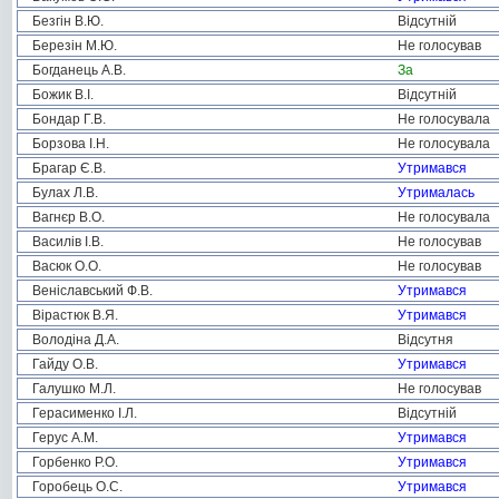
Безгін В.Ю.
Відсутній
Березін М.Ю.
Не голосував
Богданець А.В.
За
Божик В.І.
Відсутній
Бондар Г.В.
Не голосувала
Борзова І.Н.
Не голосувала
Брагар Є.В.
Утримався
Булах Л.В.
Утрималась
Вагнєр В.О.
Не голосувала
Василів І.В.
Не голосував
Васюк О.О.
Не голосував
Веніславський Ф.В.
Утримався
Вірастюк В.Я.
Утримався
Володіна Д.А.
Відсутня
Гайду О.В.
Утримався
Галушко М.Л.
Не голосував
Герасименко І.Л.
Відсутній
Герус А.М.
Утримався
Горбенко Р.О.
Утримався
Горобець О.С.
Утримався