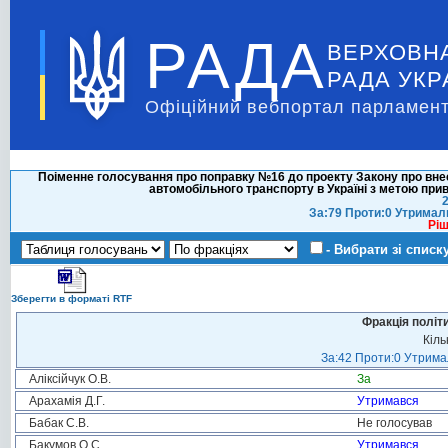
РАДА
ВЕРХОВН
РАДА УКР
Офіційний вебпортал парламент
Поіменне голосування про поправку №16 до проекту Закону про вне
автомобільного транспорту в Україні з метою при
2
За:79 Проти:0 Утримал
Ріш
- Вибрати зі списк
Зберегти в форматі RTF
Фракція політ
Кіль
За:42 Проти:0 Утримал
Аліксійчук О.В.
За
Арахамія Д.Г.
Утримався
Бабак С.В.
Не голосував
Бакумов О.С.
Утримався