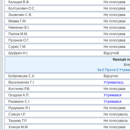
Кальцев В.Ф.
Не голосував
Колтунович О.С.
Не голосував
Льовочкін С.В.
Не голосував
Мамка Г.М.
Не голосував
Німченко В.І.
Не голосував
Папієв М.М.
Не голосував
Пузанов О.Г.
Не голосував
Суркіс Г.М.
Не голосував
Шуфрич Н.І.
Відсутній
Фракція п
Кіл
За:0 Проти:0 Утрим
Бобровська С.А.
Відсутня
Васильченко Г.І.
Утрималась
Костенко Р.В.
Не голосував
Осадчук А.П.
Утримався
Рахманін С.І.
Утримався
Рущишин Я.І.
Не голосував
Совсун І.Р.
Не голосувала
Ташева Т.Р.
Не голосувала
Хлапук М.М.
Не голосував