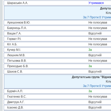
Шараськін А.А.
Утримався
Депута
Кіл
За:7 Проти:0 Утрим
Арешонков В.Ю.
Не голосував
Бакунець П.А.
Не голосував
Вацак Г.А.
Відсутній
Горват Р.І.
Не голосував
Кіт А.Б.
Не голосував
Кучер М.І.
За
Люшняк М.В.
Відсутній
Петьовка В.В.
Не голосував
Приходько Б.В.
За
Шахов С.В.
Відсутній
Депутатська група "Віднов
Кіл
За:7 Проти:0 Утрим
Бурміч А.П.
За
Гнатенко В.С.
Не голосував
Дмитрук А.Г.
Відсутній
Ісаєнко Д.В.
Відсутній