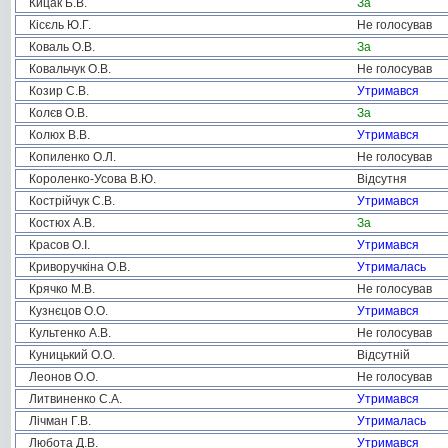
Кицак Б.В.
За
Кісєль Ю.Г.
Не голосував
Коваль О.В.
За
Ковальчук О.В.
Не голосував
Козир С.В.
Утримався
Колєв О.В.
За
Колюх В.В.
Утримався
Копиленко О.Л.
Не голосував
Короленко-Усова В.Ю.
Відсутня
Кострійчук С.В.
Утримався
Костюх А.В.
За
Красов О.І.
Утримався
Криворучкіна О.В.
Утрималась
Крячко М.В.
Не голосував
Кузнєцов О.О.
Утримався
Культенко А.В.
Не голосував
Куницький О.О.
Відсутній
Леонов О.О.
Не голосував
Литвиненко С.А.
Утримався
Лічман Г.В.
Утрималась
Любота Д.В.
Утримався