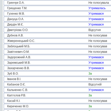
Гринчук О.А.
Не голосувала
Грищенко Т.М.
Утрималась
Гузенко М.В.
Утримався
Дануца О.А.
Утримався
Дирдін М.Є.
Утримався
Дмитрієва О.О.
Відсутня
Дубнов А.В.
Не голосував
Жмеренецький О.С.
Не голосував
Заблоцький М.Б.
Не голосував
Завітневич О.М.
Не голосував
Задорожний А.В.
Утримався
Заремський М.В.
Утримався
Захарченко В.В.
Утримався
Зуб В.О.
За
Іванов В.І.
Не голосував
Кабанов О.Є.
Відсутній
Кальченко С.В.
Утримався
Каптєлов Р.В.
За
Касай К.І.
Не голосував
Кириченко М.О.
За