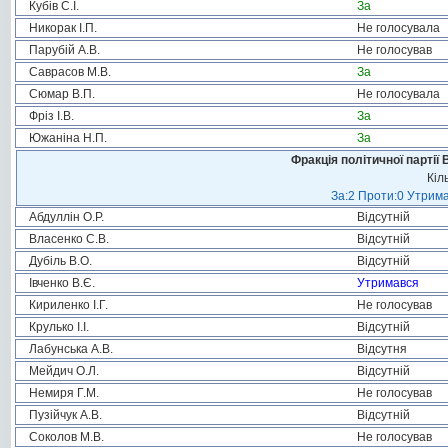
Кубів С.І.
За
Никорак І.П.
Не голосувала
Парубій А.В.
Не голосував
Саврасов М.В.
За
Сюмар В.П.
Не голосувала
Фріз І.В.
За
Южаніна Н.П.
За
Фракція політичної партії
Кіл
За:2 Проти:0 Утрима
Абдуллін О.Р.
Відсутній
Власенко С.В.
Відсутній
Дубіль В.О.
Відсутній
Івченко В.Є.
Утримався
Кириленко І.Г.
Не голосував
Крулько І.І.
Відсутній
Лабунська А.В.
Відсутня
Мейдич О.Л.
Відсутній
Немиря Г.М.
Не голосував
Пузійчук А.В.
Відсутній
Соколов М.В.
Не голосував