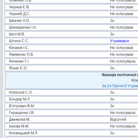
Хоменко О.В.
Не голосувала
Чернєв Є.В.
Не голосував
Чорний Д.С.
Не голосував
Швачко А.О.
За
Шинкаренко І.А.
Не голосував
Шол М.В.
За
Штепа С.С.
Утримався
Юнаков І.С.
Не голосував
Якименко П.В.
Не голосував
Янченко Г.І.
Не голосувала
Ясько Є.О.
За
Фракція політичної 
Кіл
За:14 Проти:0 Утрим
Алєксєєв С.О.
За
Бондар М.Л.
За
В’ятрович В.М.
За
Геращенко І.В.
Не голосувала
Джемілєв М. .
Відсутній
Іонова М.М.
Не голосувала
Княжицький М.Л.
За