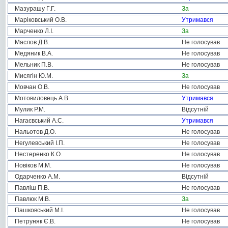
Мазурашу Г.Г.
За
Маріковський О.В.
Утримався
Марченко Л.І.
За
Маслов Д.В.
Не голосував
Медяник В.А.
Не голосував
Мельник П.В.
Не голосував
Мисягін Ю.М.
За
Мовчан О.В.
Не голосував
Мотовиловець А.В.
Утримався
Мулик Р.М.
Відсутній
Нагаєвський А.С.
Утримався
Нальотов Д.О.
Не голосував
Негулевський І.П.
Не голосував
Нестеренко К.О.
Не голосував
Новіков М.М.
Не голосував
Одарченко А.М.
Відсутній
Павліш П.В.
Не голосував
Павлюк М.В.
За
Пашковський М.І.
Не голосував
Петруняк Є.В.
Не голосував