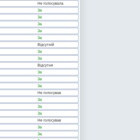
Не голосувала
За
За
За
За
За
Відсутній
За
За
Відсутня
За
За
За
Не голосував
За
За
За
Не голосував
За
За