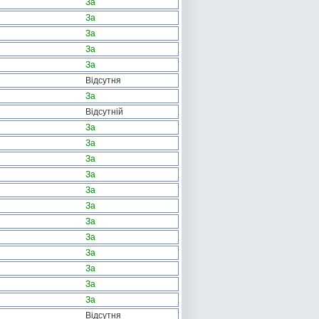
За
За
За
За
За
Відсутня
За
Відсутній
За
За
За
За
За
За
За
За
За
За
За
За
Відсутня