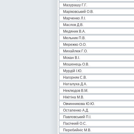
Мазурашу Г.Г.
Маріковський О.В.
Марченко Л.І.
Маслов Д.В.
Медяник В.А.
Мельник П.В.
Мережко О.О.
Михайлюк Г.О.
Мокан В.І.
Мошенець О.В.
Мурдій І.Ю.
Нагорняк С.В.
Наталуха Д.А.
Неклюдов В.М.
Нікітіна М.В.
Овчинникова Ю.Ю.
Остапенко А.Д.
Павловський П.І.
Пасічний О.С.
Перебийніс М.В.