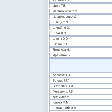
Халімон П.В.
Циба Т.В.
Чернявський С.М.
Чорноморов А.О.
Швець С.Ф.
Шипайло О.І.
Шпак Л.О.
Шуляк О.О.
Юраш С.А.
Яковлєва Н.І.
Яременко Б.В.
Алєксєєв С.О.
Бондар М.Л.
В’ятрович В.М.
Геращенко І.В.
Джемілєв М. .
Іонова М.М.
Княжицький М.Л.