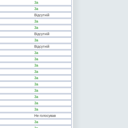
За
За
Відсутній
За
За
Відсутній
За
Відсутній
За
За
За
За
За
За
За
За
За
За
Не голосував
За