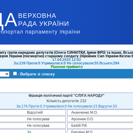
ДА
ВЕРХОВНА
РАДА УКРАЇНИ
ебпортал парламенту України
иту групи народних депутатів (Олега СИНЮТКИ, Ірини ФРІЗ та інших. Всьог
ероя України (посмертно) старшому солдату Збройних Сил України Кісіл
17.04.2025 12:02
За:239 Проти:0 Утрималися:0 Не голосували:55 Всього:294
Рішення прийнято
- Вибрати зі списку
Фракція політичної партії "СЛУГА НАРОДУ"
Кількість депутатів: 232
За:176 Проти:0 Утрималися:0 Не голосували:23 Відсутні:33
Відсутній
Ананченко М.О.
Не голосував
Арсенюк О.О.
Не голосував
Бабій Р.В.
За
Бардіна М.О.