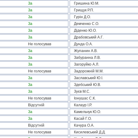
За
Гришина Ю.М.
За
Грищук Р.П.
За
Гурін Д.О.
За
Демченко С.О.
За
Діденко Ю.О.
За
Драбовський А.Г.
Не голосував
Дунда О.А.
За
Жупанин А.В.
За
Забуранна Л.В.
За
Загоруйко А.Л.
Не голосував
Задорожній М.М.
За
Заславський Ю.І.
За
Здебський Ю.В.
За
Зуєв М.С.
Не голосував
Іонушас С.К.
Відсутній
Калаур І.Р.
За
Камельчук Ю.О.
За
Касай Г.О.
Відсутній
Качура О.А.
Не голосував
Кисилевський Д.Д.