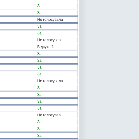
За
За
Не голосувала
За
За
Не голосував
Відсутній
За
За
За
За
Не голосувала
За
За
За
За
Не голосував
За
За
За