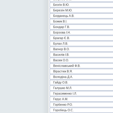
Безгін В.Ю.
Березін М.Ю.
Богданець А.В.
Божик В.І.
Бондар Г.В.
Борзова І.Н.
Брагар Є.В.
Булах Л.В.
Вагнєр В.О.
Василів І.В.
Васюк О.О.
Веніславський Ф.В.
Вірастюк В.Я.
Володіна Д.А.
Гайду О.В.
Галушко М.Л.
Герасименко І.Л.
Герус А.М.
Горбенко Р.О.
Горобець О.С.