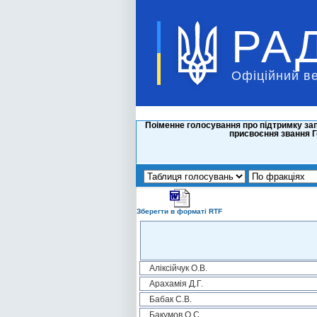
РА
Офіційний в
Поіменне голосування про підтримку зап
присвоєння звання Г
Зберегти в форматі RTF
Аліксійчук О.В.
Арахамія Д.Г.
Бабак С.В.
Бакумов О.С.