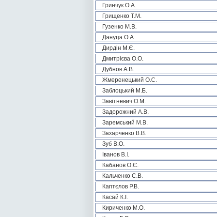
Гринчук О.А.
Грищенко Т.М.
Гузенко М.В.
Дануца О.А.
Дирдін М.Є.
Дмитрієва О.О.
Дубнов А.В.
Жмеренецький О.С.
Заблоцький М.Б.
Завітневич О.М.
Задорожний А.В.
Заремський М.В.
Захарченко В.В.
Зуб В.О.
Іванов В.І.
Кабанов О.Є.
Кальченко С.В.
Каптєлов Р.В.
Касай К.І.
Кириченко М.О.