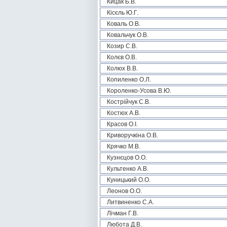
Кицак Б.В.
Кісєль Ю.Г.
Коваль О.В.
Ковальчук О.В.
Козир С.В.
Колєв О.В.
Колюх В.В.
Копиленко О.Л.
Короленко-Усова В.Ю.
Кострійчук С.В.
Костюх А.В.
Красов О.І.
Криворучкіна О.В.
Крячко М.В.
Кузнєцов О.О.
Культенко А.В.
Куницький О.О.
Леонов О.О.
Литвиненко С.А.
Лічман Г.В.
Любота Д.В.