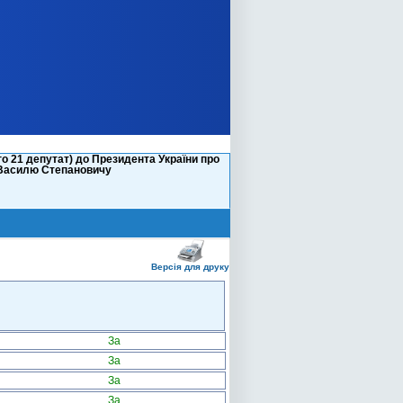
о 21 депутат) до Президента України про
ю Василю Степановичу
Версія для друку
За
За
За
За