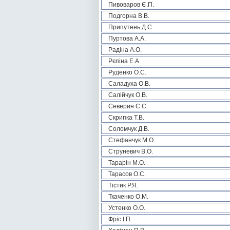
Пивоваров Є.П.
Подгорна В.В.
Припутень Д.С.
Пуртова А.А.
Радіна А.О.
Рєпіна Е.А.
Руденко О.С.
Саладуха О.В.
Салійчук О.В.
Северин С.С.
Скрипка Т.В.
Соломчук Д.В.
Стефанчук М.О.
Струневич В.О.
Тарарін М.О.
Тарасов О.С.
Тістик Р.Я.
Ткаченко О.М.
Устенко О.О.
Фріс І.П.