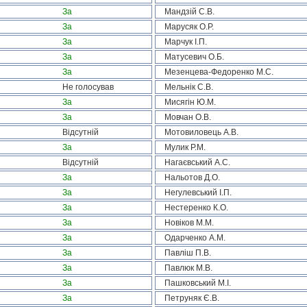
За
Мандзій С.В.
За
Марусяк О.Р.
За
Марчук І.П.
За
Матусевич О.Б.
За
Мезенцева-Федоренко М.С.
Не голосував
Мельнік С.В.
За
Мисягін Ю.М.
За
Мовчан О.В.
Відсутній
Мотовиловець А.В.
За
Мулик Р.М.
Відсутній
Нагаєвський А.С.
За
Нальотов Д.О.
За
Негулевський І.П.
За
Нестеренко К.О.
За
Новіков М.М.
За
Одарченко А.М.
За
Павліш П.В.
За
Павлюк М.В.
За
Пашковський М.І.
За
Петруняк Є.В.