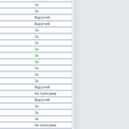
За
За
Відсутній
Відсутній
За
За
За
За
За
За
За
За
За
Відсутній
Не голосував
Відсутній
За
За
За
Не голосував