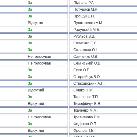
За
Підласа Р.А.
За
Потураєв М.Р.
За
Прощук Е.П.
Відсутня
Пушкаренко А.М.
За
Радуцький М.Б.
За
Рубльов В.В.
За
Савченко О.С.
За
Саламаха О.І.
Не голосував
Санченко О.В.
Не голосував
Семінський О.В.
За
Сова О.Г.
За
Стернійчук В.О.
За
Стріхарський А.П.
Відсутній
Сушко П.М.
За
Тарасенко Т.П.
Відсутній
Тимофійчук В.Я.
За
Ткаченко М.М.
Не голосував
Третьякова Г.М.
За
Федієнко О.П.
Відсутній
Фролов П.В.