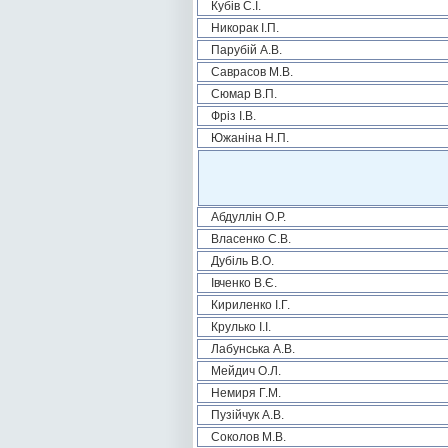
Кубів С.І.
Никорак І.П.
Парубій А.В.
Саврасов М.В.
Сюмар В.П.
Фріз І.В.
Южаніна Н.П.
Абдуллін О.Р.
Власенко С.В.
Дубіль В.О.
Івченко В.Є.
Кириленко І.Г.
Крулько І.І.
Лабунська А.В.
Мейдич О.Л.
Немиря Г.М.
Пузійчук А.В.
Соколов М.В.