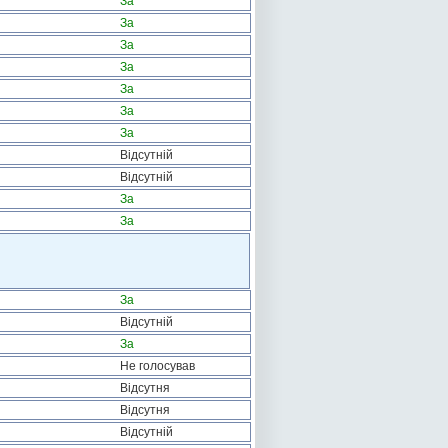
За
За
За
За
За
За
За
Відсутній
Відсутній
За
За
За
Відсутній
За
Не голосував
Відсутня
Відсутня
Відсутній