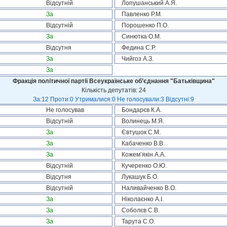
Відсутній
Лопушанський А.Я.
За
Павленко Р.М.
Відсутній
Порошенко П.О.
За
Синютка О.М.
Відсутня
Федина С.Р.
За
Чийгоз А.З.
За
Фракція політичної партії Всеукраїнське об’єднання "Батьківщина"
Кількість депутатів: 24
За:12 Проти:0 Утрималися:0 Не голосували:3 Відсутні:9
Не голосував
Бондарєв К.А.
Відсутній
Волинець М.Я.
За
Євтушок С.М.
За
Кабаченко В.В.
За
Кожем’якін А.А.
Відсутній
Кучеренко О.Ю.
Відсутня
Лукашук Б.О.
Відсутній
Наливайченко В.О.
За
Ніколаєнко А.І.
За
Соболєв С.В.
За
Тарута С.О.