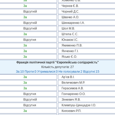
За
Хоменко О.В.
За
Чернєв Є.В.
Відсутній
Чорний Д.С.
За
Швачко А.О.
Відсутній
Шинкаренко І.А.
Відсутній
Шол М.В.
За
Штепа С.С.
Відсутня
Юнаков І.С.
За
Якименко П.В.
За
Янченко Г.І.
За
Ясько Є.О.
Фракція політичної партії "Європейська солідарність"
Кількість депутатів: 27
За:10 Проти:0 Утрималися:0 Не голосували:2 Відсутні:15
За
Ар’єв В.І.
За
Величкович М.Р.
За
Герасимов А.В.
Відсутня
Гончаренко О.О.
Відсутній
Зінкевич Я.В.
Відсутня
Климпуш-Цинцадзе І.О.
За
Князевич Р.П.