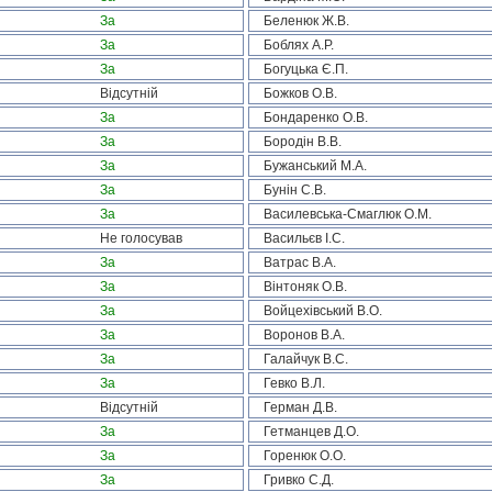
За
Беленюк Ж.В.
За
Боблях А.Р.
За
Богуцька Є.П.
Відсутній
Божков О.В.
За
Бондаренко О.В.
За
Бородін В.В.
За
Бужанський М.А.
За
Бунін С.В.
За
Василевська-Смаглюк О.М.
Не голосував
Васильєв І.С.
За
Ватрас В.А.
За
Вінтоняк О.В.
За
Войцехівський В.О.
За
Воронов В.А.
За
Галайчук В.С.
За
Гевко В.Л.
Відсутній
Герман Д.В.
За
Гетманцев Д.О.
За
Горенюк О.О.
За
Гривко С.Д.