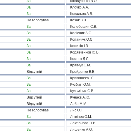
За
Кінзбурська В.О.
За
Клочко А.А.
За
Ковальов А.В.
Не голосував
Козак В.В.
За
Колебошин С.В.
За
Колісник А.С.
За
Копанчук О.Є.
За
Копитін І.В.
За
Корявченков Ю.В.
За
Костюк Д.С.
За
Кравчук Є.М.
Відсутній
Крейденко В.В.
За
Кривошеєв І.С.
За
Кузбит Ю.М.
За
Кузьміних С.В.
Відсутній
Кунаєв А.Ю.
Відсутній
Лаба М.М.
Не голосував
Лис О.Г.
За
Літвінов О.М.
За
Локтіонова Н.В.
За
Ляшенко А.О.