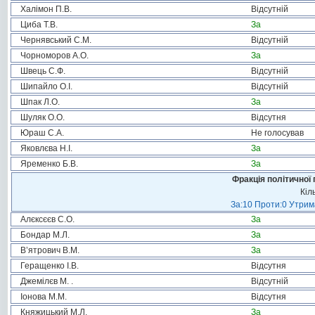
Халімон П.В.
Відсутній
Циба Т.В.
За
Чернявський С.М.
Відсутній
Чорноморов А.О.
За
Швець С.Ф.
Відсутній
Шипайло О.І.
Відсутній
Шпак Л.О.
За
Шуляк О.О.
Відсутня
Юраш С.А.
Не голосував
Яковлєва Н.І.
За
Яременко Б.В.
За
Фракція політичної 
Кіл
За:10 Проти:0 Утрима
Алєксєєв С.О.
За
Бондар М.Л.
За
В’ятрович В.М.
За
Геращенко І.В.
Відсутня
Джемілєв М. .
Відсутній
Іонова М.М.
Відсутня
Княжицький М.Л.
За