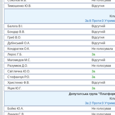
Соколов М.В.
Не голосував
Тимошенко Ю.В.
Відсутня
Кіл
За:8 Проти:0 Утрима
Балога В.І.
Відсутній
Бондар В.В.
Відсутній
Гриб В.О.
Відсутня
Дубінський О.А.
Відсутній
Кондратюк О.К.
Не голосувала
Лерос Г.Б.
За
Магомедов М.С.
Відсутній
Разумков Д.О.
Не голосував
Світлична Ю.О.
За
Стефанчук Р.О.
За
Христенко Ф.В.
Відсутній
Яцик Ю.Г.
За
Депутатська група "Платформа
Кіл
За:2 Проти:0 Утрима
Бойко Ю.А.
Не голосував
Дунаєв С.В.
Не голосував