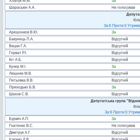
Хлапук М.М.
За
Шараськін А.А.
Не голосував
Депута
Кіл
За:6 Проти:0 Утрима
Арешонков В.Ю.
За
Бакунець П.А.
Відсутній
Вацак Г.А.
Відсутній
Горват Р.І.
Відсутній
Кіт А.Б.
Відсутній
Кучер М.І.
За
Люшняк М.В.
Відсутній
Петьовка В.В.
Відсутній
Приходько Б.В.
За
Шахов С.В.
Відсутній
Депутатська група "Віднов
Кіл
За:6 Проти:0 Утрим
Бурміч А.П.
За
Гнатенко В.С.
Не голосував
Дмитрук А.Г.
Відсутній
Ісаєнко Д.В.
Відсутній