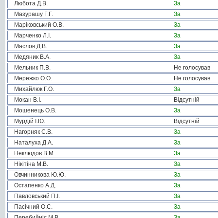
Любота Д.В.
За
Мазурашу Г.Г.
За
Маріковський О.В.
За
Марченко Л.І.
За
Маслов Д.В.
За
Медяник В.А.
За
Мельник П.В.
Не голосував
Мережко О.О.
Не голосував
Михайлюк Г.О.
За
Мокан В.І.
Відсутній
Мошенець О.В.
За
Мурдій І.Ю.
Відсутній
Нагорняк С.В.
За
Наталуха Д.А.
За
Неклюдов В.М.
За
Нікітіна М.В.
За
Овчинникова Ю.Ю.
За
Остапенко А.Д.
За
Павловський П.І.
За
Пасічний О.С.
За
Перебийніс М.В.
За