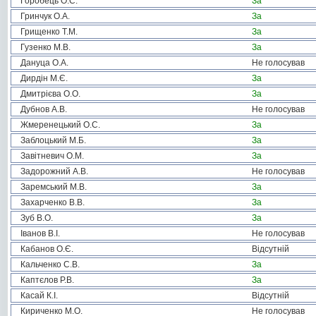
Горобець О.С.
За
Гринчук О.А.
За
Грищенко Т.М.
За
Гузенко М.В.
За
Дануца О.А.
Не голосував
Дирдін М.Є.
За
Дмитрієва О.О.
За
Дубнов А.В.
Не голосував
Жмеренецький О.С.
За
Заблоцький М.Б.
За
Завітневич О.М.
За
Задорожний А.В.
Не голосував
Заремський М.В.
За
Захарченко В.В.
За
Зуб В.О.
За
Іванов В.І.
Не голосував
Кабанов О.Є.
Відсутній
Кальченко С.В.
За
Каптєлов Р.В.
За
Касай К.І.
Відсутній
Кириченко М.О.
Не голосував