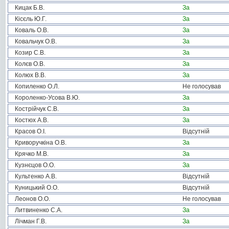
Кицак Б.В.
За
Кісєль Ю.Г.
За
Коваль О.В.
За
Ковальчук О.В.
За
Козир С.В.
За
Колєв О.В.
За
Колюх В.В.
За
Копиленко О.Л.
Не голосував
Короленко-Усова В.Ю.
За
Кострійчук С.В.
За
Костюх А.В.
За
Красов О.І.
Відсутній
Криворучкіна О.В.
За
Крячко М.В.
За
Кузнєцов О.О.
За
Культенко А.В.
Відсутній
Куницький О.О.
Відсутній
Леонов О.О.
Не голосував
Литвиненко С.А.
За
Лічман Г.В.
За