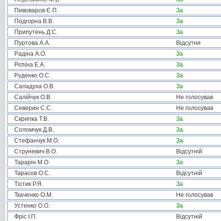
Пивоваров Є.П.
За
Подгорна В.В.
За
Припутень Д.С.
За
Пуртова А.А.
Відсутня
Радіна А.О.
За
Рєпіна Е.А.
За
Руденко О.С.
За
Саладуха О.В.
За
Салійчук О.В.
Не голосував
Северин С.С.
Не голосував
Скрипка Т.В.
За
Соломчук Д.В.
За
Стефанчук М.О.
За
Струневич В.О.
Відсутній
Тарарін М.О.
За
Тарасов О.С.
Відсутній
Тістик Р.Я.
За
Ткаченко О.М.
Не голосував
Устенко О.О.
За
Фріс І.П.
Відсутній