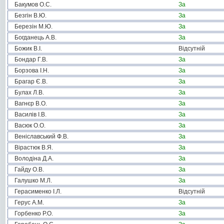
Бакумов О.С.
За
Безгін В.Ю.
За
Березін М.Ю.
За
Богданець А.В.
За
Божик В.І.
Відсутній
Бондар Г.В.
За
Борзова І.Н.
За
Брагар Є.В.
За
Булах Л.В.
За
Вагнєр В.О.
За
Василів І.В.
За
Васюк О.О.
За
Веніславський Ф.В.
За
Вірастюк В.Я.
За
Володіна Д.А.
За
Гайду О.В.
За
Галушко М.Л.
За
Герасименко І.Л.
Відсутній
Герус А.М.
За
Горбенко Р.О.
За