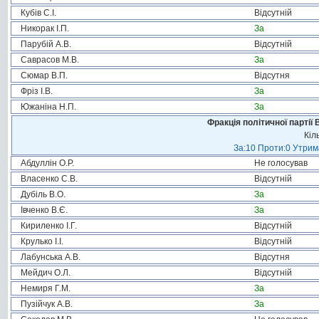
Кубів С.І.
Відсутній
Никорак І.П.
За
Парубій А.В.
Відсутній
Саврасов М.В.
За
Сюмар В.П.
Відсутня
Фріз І.В.
За
Южаніна Н.П.
За
Фракція політичної партії
Кіл
За:10 Проти:0 Утрима
Абдуллін О.Р.
Не голосував
Власенко С.В.
Відсутній
Дубіль В.О.
За
Івченко В.Є.
За
Кириленко І.Г.
Відсутній
Крулько І.І.
Відсутній
Лабунська А.В.
Відсутня
Мейдич О.Л.
Відсутній
Немиря Г.М.
За
Пузійчук А.В.
За