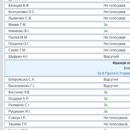
Кальцев В.Ф.
Не голосував
Колтунович О.С.
Не голосував
Льовочкін С.В.
Не голосував
Мамка Г.М.
За
Німченко В.І.
За
Папієв М.М.
Не голосував
Пузанов О.Г.
Не голосував
Суркіс Г.М.
Не голосував
Шуфрич Н.І.
Відсутній
Фракція п
Кіл
За:9 Проти:0 Утрим
Бобровська С.А.
Відсутня
Васильченко Г.І.
Відсутня
Костенко Р.В.
За
Осадчук А.П.
За
Рахманін С.І.
За
Рущишин Я.І.
За
Совсун І.Р.
Не голосувала
Ташева Т.Р.
Не голосувала