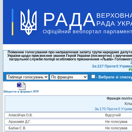
РАДА
ВЕРХОВН
РАДА УКР
Офіційний вебпортал парламент
Поіменне голосування про направлення запиту групи народних депута
України щодо присвоєння звання Герой України (посмертно) з вручен
патрульної служби поліції особливого призначення «Львів» Головного
1
За:227 Проти:0 Утрима
Р
- Вибрати зі списк
Зберегти в форматі RTF
Фракція політ
Кіль
За:170 Проти:0 Утрима
Аліксійчук О.В.
Відсутній
Арахамія Д.Г.
Не голосував
Бабак С.В.
Не голосував