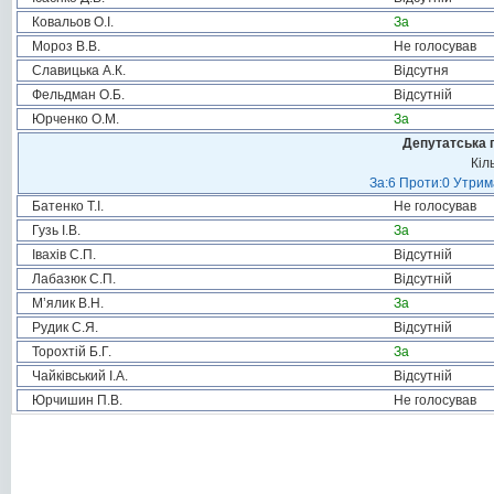
Ковальов О.І.
За
Мороз В.В.
Не голосував
Славицька А.К.
Відсутня
Фельдман О.Б.
Відсутній
Юрченко О.М.
За
Депутатська 
Кіл
За:6 Проти:0 Утрим
Батенко Т.І.
Не голосував
Гузь І.В.
За
Івахів С.П.
Відсутній
Лабазюк С.П.
Відсутній
М’ялик В.Н.
За
Рудик С.Я.
Відсутній
Торохтій Б.Г.
За
Чайківський І.А.
Відсутній
Юрчишин П.В.
Не голосував