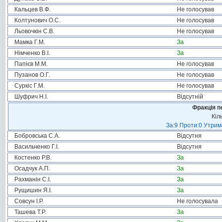
Кальцев В.Ф.
Не голосував
Колтунович О.С.
Не голосував
Льовочкін С.В.
Не голосував
Мамка Г.М.
За
Німченко В.І.
За
Папієв М.М.
Не голосував
Пузанов О.Г.
Не голосував
Суркіс Г.М.
Не голосував
Шуфрич Н.І.
Відсутній
Фракція п
Кіл
За:9 Проти:0 Утрим
Бобровська С.А.
Відсутня
Васильченко Г.І.
Відсутня
Костенко Р.В.
За
Осадчук А.П.
За
Рахманін С.І.
За
Рущишин Я.І.
За
Совсун І.Р.
Не голосувала
Ташева Т.Р.
За