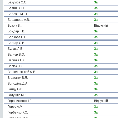
Бакумов О.С.
За
Безгін В.Ю.
За
Березін М.Ю.
За
Богданець А.В.
За
Божик В.І.
Відсутній
Бондар Г.В.
За
Борзова І.Н.
За
Брагар Є.В.
За
Булах Л.В.
За
Вагнєр В.О.
За
Василів І.В.
За
Васюк О.О.
За
Веніславський Ф.В.
За
Вірастюк В.Я.
За
Володіна Д.А.
За
Гайду О.В.
За
Галушко М.Л.
За
Герасименко І.Л.
Відсутній
Герус А.М.
За
Горбенко Р.О.
За