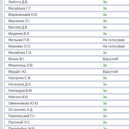
Любота Д.В.
За
Мазурашу Г.Г.
За
Маріковський О.В.
За
Марченко Л.І.
За
Маслов Д.В.
За
Медяник В.А.
За
Мельник П.В.
Не голосував
Мережко О.О.
Не голосував
Михайлюк Г.О.
За
Мокан В.І.
Відсутній
Мошенець О.В.
За
Мурдій І.Ю.
Відсутній
Нагорняк С.В.
За
Наталуха Д.А.
За
Неклюдов В.М.
За
Нікітіна М.В.
За
Овчинникова Ю.Ю.
За
Остапенко А.Д.
За
Павловський П.І.
За
Пасічний О.С.
За
Перебийніс М.В.
За