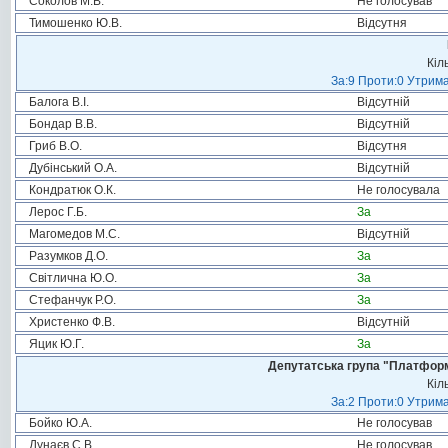
Соколов М.В.
Не голосував
Тимошенко Ю.В.
Відсутня
Кіл
За:9 Проти:0 Утрима
Балога В.І.
Відсутній
Бондар В.В.
Відсутній
Гриб В.О.
Відсутня
Дубінський О.А.
Відсутній
Кондратюк О.К.
Не голосувала
Лерос Г.Б.
За
Магомедов М.С.
Відсутній
Разумков Д.О.
За
Світлична Ю.О.
За
Стефанчук Р.О.
За
Христенко Ф.В.
Відсутній
Яцик Ю.Г.
За
Депутатська група "Платформа
Кіл
За:2 Проти:0 Утрима
Бойко Ю.А.
Не голосував
Дунаєв С.В.
Не голосував