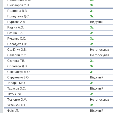
Пивоваров Є.П.
За
Подгорна В.В.
За
Припутень Д.С.
За
Пуртова А.А.
Відсутня
Радіна А.О.
За
Рєпіна Е.А.
За
Руденко О.С.
За
Саладуха О.В.
За
Салійчук О.В.
Не голосував
Северин С.С.
Не голосував
Скрипка Т.В.
За
Соломчук Д.В.
За
Стефанчук М.О.
За
Струневич В.О.
Відсутній
Тарарін М.О.
За
Тарасов О.С.
Відсутній
Тістик Р.Я.
За
Ткаченко О.М.
Не голосував
Устенко О.О.
За
Фріс І.П.
Відсутній