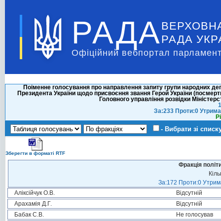
РАДА
ВЕРХОВН
РАДА УКР
Офіційний вебпортал парламент
Поіменне голосування про направлення запиту групи народних деп
Президента України щодо присвоєння звання Герой України (посмертн
Головного управління розвідки Міністер
1
За:233 Проти:0 Утрима
Р
- Вибрати зі списк
Зберегти в форматі RTF
Фракція політ
Кіль
За:172 Проти:0 Утрима
Аліксійчук О.В.
Відсутній
Арахамія Д.Г.
Відсутній
Бабак С.В.
Не голосував