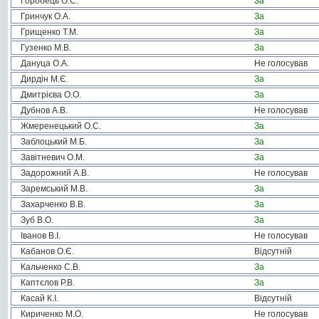
Горобець О.С.
За
Гринчук О.А.
За
Грищенко Т.М.
За
Гузенко М.В.
За
Дануца О.А.
Не голосував
Дирдін М.Є.
За
Дмитрієва О.О.
За
Дубнов А.В.
Не голосував
Жмеренецький О.С.
За
Заблоцький М.Б.
За
Завітневич О.М.
За
Задорожний А.В.
Не голосував
Заремський М.В.
За
Захарченко В.В.
За
Зуб В.О.
За
Іванов В.І.
Не голосував
Кабанов О.Є.
Відсутній
Кальченко С.В.
За
Каптєлов Р.В.
За
Касай К.І.
Відсутній
Кириченко М.О.
Не голосував