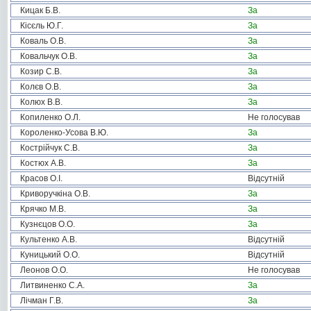
Кицак Б.В.
За
Кісєль Ю.Г.
За
Коваль О.В.
За
Ковальчук О.В.
За
Козир С.В.
За
Колєв О.В.
За
Колюх В.В.
За
Копиленко О.Л.
Не голосував
Короленко-Усова В.Ю.
За
Кострійчук С.В.
За
Костюх А.В.
За
Красов О.І.
Відсутній
Криворучкіна О.В.
За
Крячко М.В.
За
Кузнєцов О.О.
За
Культенко А.В.
Відсутній
Куницький О.О.
Відсутній
Леонов О.О.
Не голосував
Литвиненко С.А.
За
Лічман Г.В.
За