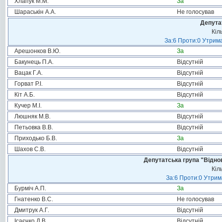
Хлапук М.М.
За
Шараськін А.А.
Не голосував
Депута
Кіл
За:6 Проти:0 Утрима
Арешонков В.Ю.
За
Бакунець П.А.
Відсутній
Вацак Г.А.
Відсутній
Горват Р.І.
Відсутній
Кіт А.Б.
Відсутній
Кучер М.І.
За
Люшняк М.В.
Відсутній
Петьовка В.В.
Відсутній
Приходько Б.В.
За
Шахов С.В.
Відсутній
Депутатська група "Віднов
Кіл
За:6 Проти:0 Утрим
Бурміч А.П.
За
Гнатенко В.С.
Не голосував
Дмитрук А.Г.
Відсутній
Ісаєнко Д.В.
Відсутній