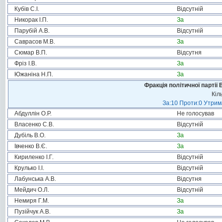
Кубів С.І.
Відсутній
Никорак І.П.
За
Парубій А.В.
Відсутній
Саврасов М.В.
За
Сюмар В.П.
Відсутня
Фріз І.В.
За
Южаніна Н.П.
За
Фракція політичної партії
Кіл
За:10 Проти:0 Утрима
Абдуллін О.Р.
Не голосував
Власенко С.В.
Відсутній
Дубіль В.О.
За
Івченко В.Є.
За
Кириленко І.Г.
Відсутній
Крулько І.І.
Відсутній
Лабунська А.В.
Відсутня
Мейдич О.Л.
Відсутній
Немиря Г.М.
За
Пузійчук А.В.
За