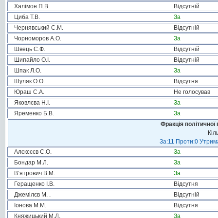
Халімон П.В.
Відсутній
Циба Т.В.
За
Чернявський С.М.
Відсутній
Чорноморов А.О.
За
Швець С.Ф.
Відсутній
Шипайло О.І.
Відсутній
Шпак Л.О.
За
Шуляк О.О.
Відсутня
Юраш С.А.
Не голосував
Яковлєва Н.І.
За
Яременко Б.В.
За
Фракція політичної 
Кіл
За:11 Проти:0 Утрима
Алєксєєв С.О.
За
Бондар М.Л.
За
В’ятрович В.М.
За
Геращенко І.В.
Відсутня
Джемілєв М. .
Відсутній
Іонова М.М.
Відсутня
Княжицький М.Л.
За