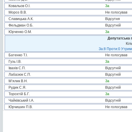
Ковальов О.І.
За
Мороз В.В.
Не голосував
Славицька А.К.
Відсутня
Фельдман О.Б.
Відсутній
Юрченко О.М.
За
Депутатська 
Кіл
За:8 Проти:0 Утрим
Батенко Т.І.
Не голосував
Гузь І.В.
За
Івахів С.П.
Відсутній
Лабазюк С.П.
Відсутній
М’ялик В.Н.
За
Рудик С.Я.
Відсутній
Торохтій Б.Г.
За
Чайківський І.А.
Відсутній
Юрчишин П.В.
Не голосував