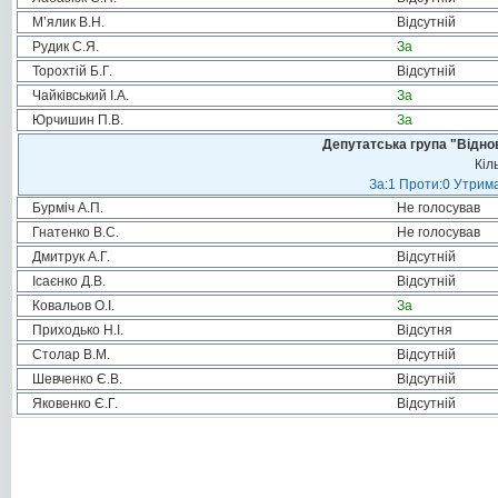
М’ялик В.Н.
Відсутній
Рудик С.Я.
За
Торохтій Б.Г.
Відсутній
Чайківський І.А.
За
Юрчишин П.В.
За
Депутатська група "Віднов
Кіл
За:1 Проти:0 Утрима
Бурміч А.П.
Не голосував
Гнатенко В.С.
Не голосував
Дмитрук А.Г.
Відсутній
Ісаєнко Д.В.
Відсутній
Ковальов О.І.
За
Приходько Н.І.
Відсутня
Столар В.М.
Відсутній
Шевченко Є.В.
Відсутній
Яковенко Є.Г.
Відсутній