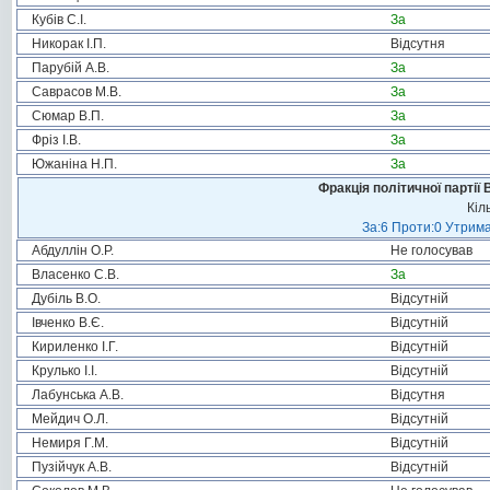
Кубів С.І.
За
Никорак І.П.
Відсутня
Парубій А.В.
За
Саврасов М.В.
За
Сюмар В.П.
За
Фріз І.В.
За
Южаніна Н.П.
За
Фракція політичної партії
Кіл
За:6 Проти:0 Утрима
Абдуллін О.Р.
Не голосував
Власенко С.В.
За
Дубіль В.О.
Відсутній
Івченко В.Є.
Відсутній
Кириленко І.Г.
Відсутній
Крулько І.І.
Відсутній
Лабунська А.В.
Відсутня
Мейдич О.Л.
Відсутній
Немиря Г.М.
Відсутній
Пузійчук А.В.
Відсутній