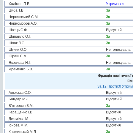
Халімон П.В.
Утримався
Циба Т.В.
За
Чернявський С.М.
За
Чорноморов А.О.
За
Швець С.Ф.
Відсутній
Шипайло О.І.
За
Шпак Л.О.
За
Шуляк О.О.
Не голосувала
Юраш С.А.
За
Яковлєва Н.І.
Не голосувала
Яременко Б.В.
За
Фракція політичної 
Кіл
За:12 Проти:0 Утрима
Алєксєєв С.О.
Відсутній
Бондар М.Л.
Відсутній
В’ятрович В.М.
За
Геращенко І.В.
Відсутня
Джемілєв М. .
Відсутній
Іонова М.М.
Відсутня
Княжицький М.Л.
За