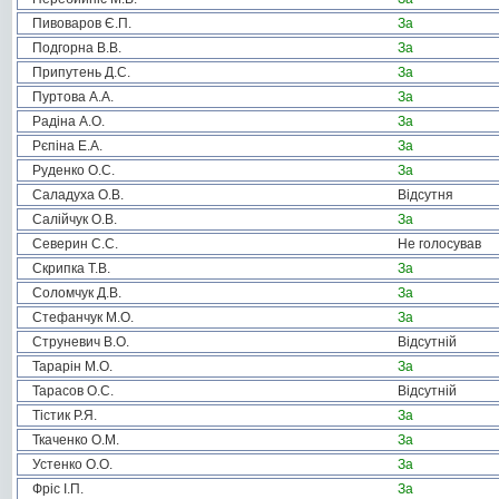
Пивоваров Є.П.
За
Подгорна В.В.
За
Припутень Д.С.
За
Пуртова А.А.
За
Радіна А.О.
За
Рєпіна Е.А.
За
Руденко О.С.
За
Саладуха О.В.
Відсутня
Салійчук О.В.
За
Северин С.С.
Не голосував
Скрипка Т.В.
За
Соломчук Д.В.
За
Стефанчук М.О.
За
Струневич В.О.
Відсутній
Тарарін М.О.
За
Тарасов О.С.
Відсутній
Тістик Р.Я.
За
Ткаченко О.М.
За
Устенко О.О.
За
Фріс І.П.
За