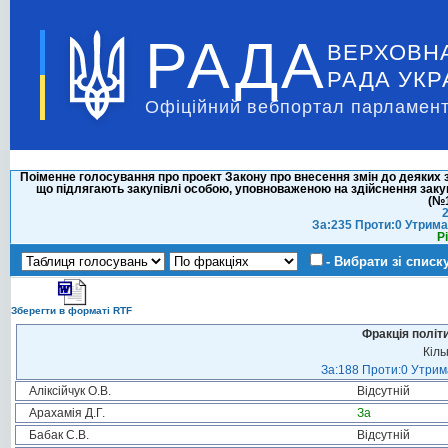
РАДА
ВЕРХОВН
РАДА УКР
Офіційний вебпортал парламент
Поіменне голосування про проект Закону про внесення змін до деяких з
що підлягають закупівлі особою, уповноваженою на здійснення заку
(№1
2
За:235 Проти:0 Утрима
Р
- Вибрати зі списк
Зберегти в форматі RTF
Фракція політ
Кіль
За:188 Проти:0 Утрима
Аліксійчук О.В.
Відсутній
Арахамія Д.Г.
За
Бабак С.В.
Відсутній