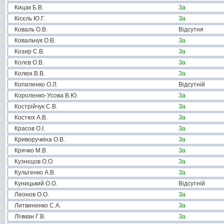
Кицак Б.В.
За
Кісєль Ю.Г.
За
Коваль О.В.
Відсутня
Ковальчук О.В.
За
Козир С.В.
За
Колєв О.В.
За
Колюх В.В.
За
Копиленко О.Л.
Відсутній
Короленко-Усова В.Ю.
За
Кострійчук С.В.
За
Костюх А.В.
За
Красов О.І.
За
Криворучкіна О.В.
За
Крячко М.В.
За
Кузнєцов О.О.
За
Культенко А.В.
За
Куницький О.О.
Відсутній
Леонов О.О.
За
Литвиненко С.А.
За
Лічман Г.В.
За