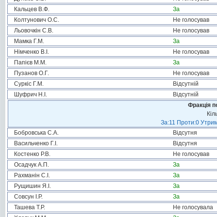
Кальцев В.Ф.
За
Колтунович О.С.
Не голосував
Льовочкін С.В.
Не голосував
Мамка Г.М.
За
Німченко В.І.
Не голосував
Папієв М.М.
За
Пузанов О.Г.
Не голосував
Суркіс Г.М.
Відсутній
Шуфрич Н.І.
Відсутній
Фракція п
Кіл
За:11 Проти:0 Утрим
Бобровська С.А.
Відсутня
Васильченко Г.І.
Відсутня
Костенко Р.В.
Не голосував
Осадчук А.П.
За
Рахманін С.І.
За
Рущишин Я.І.
За
Совсун І.Р.
За
Ташева Т.Р.
Не голосувала