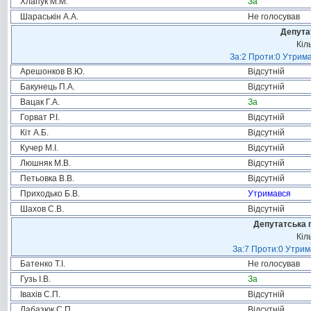
Хлапук М.М.
За
Шараськін А.А.
Не голосував
Депута
Кіл
За:2 Проти:0 Утрима
Арешонков В.Ю.
Відсутній
Бакунець П.А.
Відсутній
Вацак Г.А.
За
Горват Р.І.
Відсутній
Кіт А.Б.
Відсутній
Кучер М.І.
Відсутній
Люшняк М.В.
Відсутній
Петьовка В.В.
Відсутній
Приходько Б.В.
Утримався
Шахов С.В.
Відсутній
Депутатська 
Кіл
За:7 Проти:0 Утрим
Батенко Т.І.
Не голосував
Гузь І.В.
За
Івахів С.П.
Відсутній
Лабазюк С.П.
Відсутній