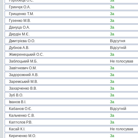
Горобець О.С.
За
Гринчук О.А.
За
Грищенко Т.М.
За
Гузенко М.В.
За
Дануца О.А.
За
Дирдін М.Є.
За
Дмитрієва О.О.
Відсутня
Дубнов А.В.
Відсутній
Жмеренецький О.С.
За
Заблоцький М.Б.
Не голосував
Завітневич О.М.
За
Задорожний А.В.
За
Заремський М.В.
За
Захарченко В.В.
За
Зуб В.О.
За
Іванов В.І.
За
Кабанов О.Є.
Відсутній
Кальченко С.В.
За
Каптєлов Р.В.
За
Касай К.І.
Не голосував
Кириченко М.О.
За