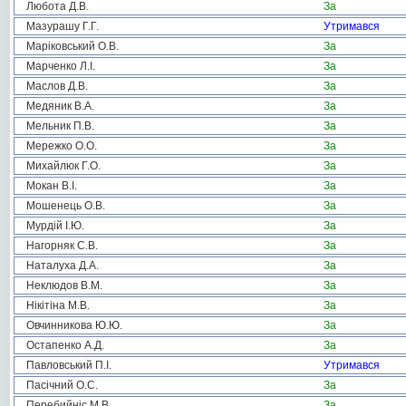
Любота Д.В.
За
Мазурашу Г.Г.
Утримався
Маріковський О.В.
За
Марченко Л.І.
За
Маслов Д.В.
За
Медяник В.А.
За
Мельник П.В.
За
Мережко О.О.
За
Михайлюк Г.О.
За
Мокан В.І.
За
Мошенець О.В.
За
Мурдій І.Ю.
За
Нагорняк С.В.
За
Наталуха Д.А.
За
Неклюдов В.М.
За
Нікітіна М.В.
За
Овчинникова Ю.Ю.
За
Остапенко А.Д.
За
Павловський П.І.
Утримався
Пасічний О.С.
За
Перебийніс М.В.
За