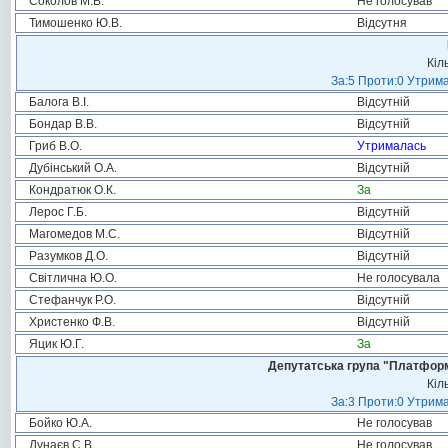
Соколов М.В.
Не голосував
Тимошенко Ю.В.
Відсутня
Кіл
За:5 Проти:0 Утрима
Балога В.І.
Відсутній
Бондар В.В.
Відсутній
Гриб В.О.
Утрималась
Дубінський О.А.
Відсутній
Кондратюк О.К.
За
Лерос Г.Б.
Відсутній
Магомедов М.С.
Відсутній
Разумков Д.О.
Відсутній
Світлична Ю.О.
Не голосувала
Стефанчук Р.О.
Відсутній
Христенко Ф.В.
Відсутній
Яцик Ю.Г.
За
Депутатська група "Платформа
Кіл
За:3 Проти:0 Утрима
Бойко Ю.А.
Не голосував
Дунаєв С.В.
Не голосував