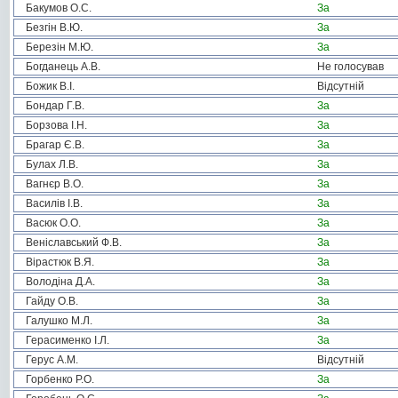
Бакумов О.С.
За
Безгін В.Ю.
За
Березін М.Ю.
За
Богданець А.В.
Не голосував
Божик В.І.
Відсутній
Бондар Г.В.
За
Борзова І.Н.
За
Брагар Є.В.
За
Булах Л.В.
За
Вагнєр В.О.
За
Василів І.В.
За
Васюк О.О.
За
Веніславський Ф.В.
За
Вірастюк В.Я.
За
Володіна Д.А.
За
Гайду О.В.
За
Галушко М.Л.
За
Герасименко І.Л.
За
Герус А.М.
Відсутній
Горбенко Р.О.
За