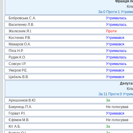
Фракція п
Кіл
За:0 Проти:1 Утрима
Бобровська С.А.
Утрималась
Василенко Л.В.
Утрималась
Железняк Я.І.
Проти
Костенко Р.В.
Утримався
Макаров О.А.
Утримався
Піпа Н.Р.
Утрималась
Рудик К.О.
Утрималась
Совсун І.Р.
Утрималась
Умєров Р.Е.
Утримався
Цабаль В.В.
Утримався
Депута
Кіл
За:11 Проти:0 Утрим
Арешонков В.Ю.
За
Бакунець П.А.
Не голосував
Горват Р.І.
Утримався
Єфімов М.В.
Не голосував
Кіт А.Б.
За