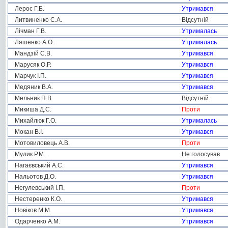
Лерос Г.Б.
Утримався
Литвиненко С.А.
Відсутній
Лічман Г.В.
Утрималась
Ляшенко А.О.
Утрималась
Мандзій С.В.
Утримався
Марусяк О.Р.
Утримався
Марчук І.П.
Утримався
Медяник В.А.
Утримався
Мельник П.В.
Відсутній
Микиша Д.С.
Проти
Михайлюк Г.О.
Утрималась
Мокан В.І.
Утримався
Мотовиловець А.В.
Проти
Мулик Р.М.
Не голосував
Нагаєвський А.С.
Утримався
Нальотов Д.О.
Утримався
Негулевський І.П.
Проти
Нестеренко К.О.
Утримався
Новіков М.М.
Утримався
Одарченко А.М.
Утримався