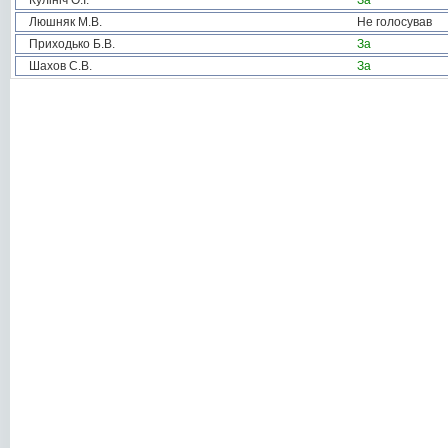
Кулініч О.І.
За
Люшняк М.В.
Не голосував
Приходько Б.В.
За
Шахов С.В.
За