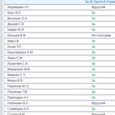
За:35 Проти:0 Утрим
Абрамович І.О.
Відсутній
Борт В.П.
За
Волошин О.А.
За
Дунаєв С.В.
За
Іоффе Ю.Я.
За
Кальцев В.Ф.
Не голосував
Кива І.В.
За
Козак Т.Р.
За
Королевська Н.Ю.
За
Ларін С.М.
За
Льовочкін С.В.
За
Макаренко М.В.
За
Мамоян С.Ч.
За
Мороз В.В.
За
Павленко Ю.О.
За
Плачкова Т.М.
За
Приходько Н.І.
За
Рабінович В.З.
Відсутній
Славицька А.К.
За
Столар В.М.
Відсутній