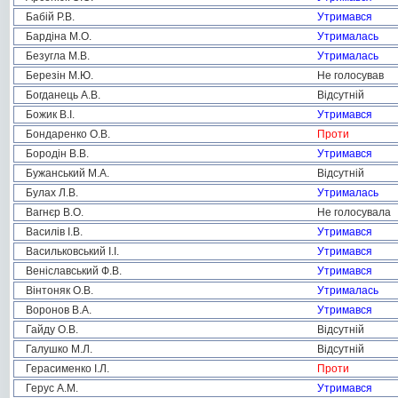
Бабій Р.В.
Утримався
Бардіна М.О.
Утрималась
Безугла М.В.
Утрималась
Березін М.Ю.
Не голосував
Богданець А.В.
Відсутній
Божик В.І.
Утримався
Бондаренко О.В.
Проти
Бородін В.В.
Утримався
Бужанський М.А.
Відсутній
Булах Л.В.
Утрималась
Вагнєр В.О.
Не голосувала
Василів І.В.
Утримався
Васильковський І.І.
Утримався
Веніславський Ф.В.
Утримався
Вінтоняк О.В.
Утрималась
Воронов В.А.
Утримався
Гайду О.В.
Відсутній
Галушко М.Л.
Відсутній
Герасименко І.Л.
Проти
Герус А.М.
Утримався