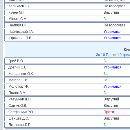
Колихаєв І.В.
Не голосував
Кучер М.І.
Відсутній
Мінько С.А.
За
Палиця І.П.
Не голосував
Чайківський І.А.
Утримався
Юрчишин П.В.
Утримався
Кіл
За:10 Проти:1 Утрим
Гриб В.О.
За
Довгий О.С.
Утримався
Кондратюк О.К.
За
Магера С.В.
За
Молоток І.Ф.
Утримався
Поляк В.М.
За
Разумков Д.О.
Відсутній
Савчук О.В.
Відсутня
Стефанчук Р.О.
Проти
Шенцев Д.О.
Відсутній
Яковенко Є.Г.
За