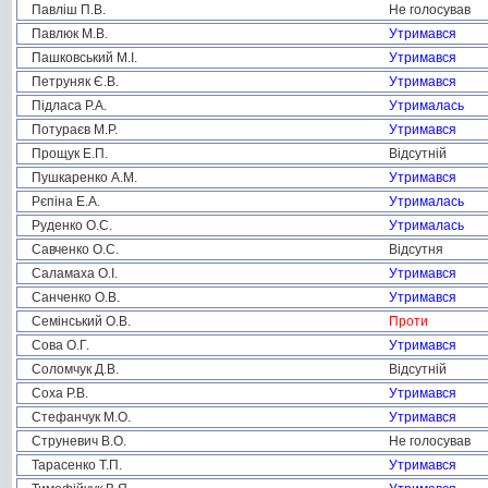
Павліш П.В.
Не голосував
Павлюк М.В.
Утримався
Пашковський М.І.
Утримався
Петруняк Є.В.
Утримався
Підласа Р.А.
Утрималась
Потураєв М.Р.
Утримався
Прощук Е.П.
Відсутній
Пушкаренко А.М.
Утримався
Рєпіна Е.А.
Утрималась
Руденко О.С.
Утрималась
Савченко О.С.
Відсутня
Саламаха О.І.
Утримався
Санченко О.В.
Утримався
Семінський О.В.
Проти
Сова О.Г.
Утримався
Соломчук Д.В.
Відсутній
Соха Р.В.
Утримався
Стефанчук М.О.
Утримався
Струневич В.О.
Не голосував
Тарасенко Т.П.
Утримався