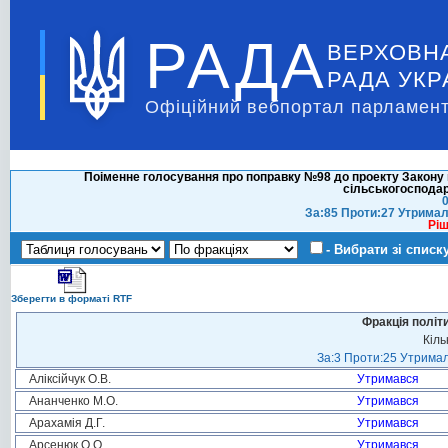
РАДА
ВЕРХОВН
РАДА УКР
Офіційний вебпортал парламент
Поіменне голосування про поправку №98 до проекту Закону п
сільськогосподар
0
За:85 Проти:27 Утримал
Ріш
- Вибрати зі списк
Зберегти в форматі RTF
Фракція політ
Кіль
За:3 Проти:25 Утримал
Аліксійчук О.В.
Утримався
Ананченко М.О.
Утримався
Арахамія Д.Г.
Утримався
Арсенюк О.О.
Утримався