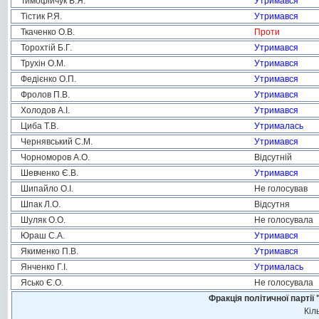
Тимофійчук В.Я.
Утримався
Тістик Р.Я.
Утримався
Ткаченко О.В.
Проти
Торохтій Б.Г.
Утримався
Трухін О.М.
Утримався
Федієнко О.П.
Утримався
Фролов П.В.
Утримався
Холодов А.І.
Утримався
Циба Т.В.
Утрималась
Чернявський С.М.
Утримався
Чорноморов А.О.
Відсутній
Шевченко Є.В.
Утримався
Шипайло О.І.
Не голосував
Шпак Л.О.
Відсутня
Шуляк О.О.
Не голосувала
Юраш С.А.
Утримався
Якименко П.В.
Утримався
Янченко Г.І.
Утрималась
Ясько Є.О.
Не голосувала
Фракція політичної пар
Кіл