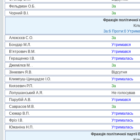
Фельдман О.Б.
За
Чорний В.І.
За
Фракція політичної 
Кіл
За:6 Проти:0 Утрима
Алєксєєв С.О.
За
Бондар М.Л.
Утримався
В’ятрович В.М.
Утримався
Геращенко І.В.
Утрималась
Джемілєв М. .
За
Зінкевич Я.В.
Відсутня
Климпуш-Цинцадзе І.О.
Утрималась
Князевич Р.П.
За
Лопушанський А.Я.
Не голосував
Парубій А.В.
Утримався
Саврасов М.В.
За
Сюмар В.П.
Утрималась
Фріз І.В.
Утрималась
Южаніна Н.П.
Утрималась
Фракція політичної партії
Кіл