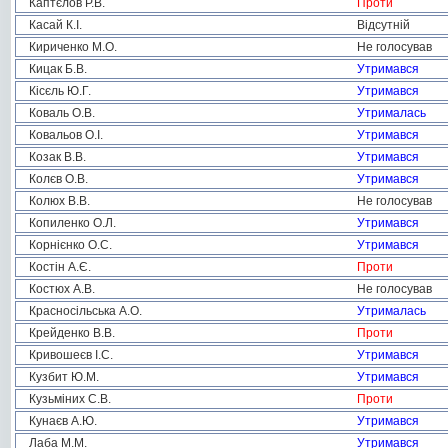
Каптєлов Р.В.
Проти
Касай К.І.
Відсутній
Кириченко М.О.
Не голосував
Кицак Б.В.
Утримався
Кісєль Ю.Г.
Утримався
Коваль О.В.
Утрималась
Ковальов О.І.
Утримався
Козак В.В.
Утримався
Колєв О.В.
Утримався
Колюх В.В.
Не голосував
Копиленко О.Л.
Утримався
Корнієнко О.С.
Утримався
Костін А.Є.
Проти
Костюх А.В.
Не голосував
Красносільська А.О.
Утрималась
Крейденко В.В.
Проти
Кривошеєв І.С.
Утримався
Кузбит Ю.М.
Утримався
Кузьміних С.В.
Проти
Кунаєв А.Ю.
Утримався
Лаба М.М.
Утримався