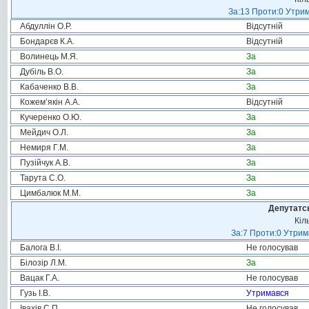
За:13 Проти:0 Утрим
Абдуллін О.Р.
Відсутній
Бондарєв К.А.
Відсутній
Волинець М.Я.
За
Дубіль В.О.
За
Кабаченко В.В.
За
Кожем’якін А.А.
Відсутній
Кучеренко О.Ю.
За
Мейдич О.Л.
За
Немиря Г.М.
За
Пузійчук А.В.
За
Тарута С.О.
За
Цимбалюк М.М.
За
Депутатсь
Кіл
За:7 Проти:0 Утрим
Балога В.І.
Не голосував
Білозір Л.М.
За
Вацак Г.А.
Не голосував
Гузь І.В.
Утримався
Івахів С.П.
Не голосував