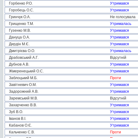
Горбенко Р.О.
Утримався
Горобець О.С.
Утримався
Гринчук О.А.
Не голосувала
Грищенко Т.М.
Утрималась
Гузенко М.В.
Утримався
Дануца О.А.
Утримався
Дирдін М.Є.
Утримався
Дмитрієва О.О.
Утрималась
Драбовський А.Г.
Відсутній
Дубнов А.В.
Утримався
Жмеренецький О.С.
Утримався
Заблоцький М.Б.
Проти
Завітневич О.М.
Утримався
Задорожний А.В.
Утримався
Заремський М.В.
Відсутній
Захарченко В.В.
Утримався
Зуб В.О.
Утримався
Іванов В.І.
Утримався
Кабанов О.Є.
Утримався
Кальченко С.В.
Проти