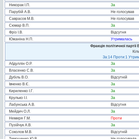
Никорак І.П.
За
Парубій А.В.
Не голосував
Саврасов М.В.
Не голосував
Сюмар В.П.
За
Фріз І.В.
Відсутня
Южаніна Н.П.
Утрималась
Фракція політичної партії
Кіл
За:14 Проти:1 Утрим
Абдуллін О.Р.
За
Власенко С.В.
За
Дубіль В.О.
Відсутній
Івченко В.Є.
За
Кириленко І.Г.
За
Крулько І.І.
За
Лабунська А.В.
Відсутня
Мейдич О.Л.
За
Немиря Г.М.
Проти
Пузійчук А.В.
За
Соколов М.В.
Відсутній
Тимошенко Ю.В.
Не голосувала