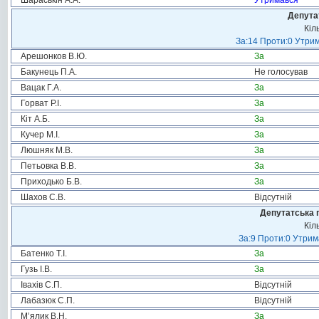
Шараськін А.А.
Утримався
Депута
Кіл
За:14 Проти:0 Утрим
Арешонков В.Ю.
За
Бакунець П.А.
Не голосував
Вацак Г.А.
За
Горват Р.І.
За
Кіт А.Б.
За
Кучер М.І.
За
Люшняк М.В.
За
Петьовка В.В.
За
Приходько Б.В.
За
Шахов С.В.
Відсутній
Депутатська 
Кіл
За:9 Проти:0 Утрим
Батенко Т.І.
За
Гузь І.В.
За
Івахів С.П.
Відсутній
Лабазюк С.П.
Відсутній
М’ялик В.Н.
За