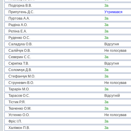
Подгорна В.В.
За
Припутень Д.С.
Утримався
Пуртова А.А.
За
Радіна А.О.
За
Рєпіна Е.А.
За
Руденко О.С.
За
Саладуха О.В.
Відсутня
Салійчук О.В.
Не голосував
Северин С.С.
За
Скрипка Т.В.
Відсутня
Соломчук Д.В.
За
Стефанчук М.О.
За
Струневич В.О.
Не голосував
Тарарін М.О.
За
Тарасов О.С.
Відсутній
Тістик Р.Я.
За
Ткаченко О.М.
За
Устенко О.О.
Не голосував
Фріс І.П.
За
Халімон П.В.
За