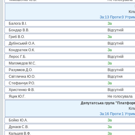
Кіл
За:13 Проти:0 Утрим
Балога В.І.
За
Бондар В.В.
Відсутній
Гриб В.О.
За
Дубінський О.А.
Відсутній
Кондратюк О.К.
За
Лерос Г.Б.
Відсутній
Магомедов М.С.
За
Разумков Д.О.
Відсутній
Світлична Ю.О.
Відсутня
Стефанчук Р.О.
За
Христенко Ф.В.
Відсутній
Яцик Ю.Г.
Не голосувала
Депутатська група "Платформа
Кіл
За:16 Проти:1 Утрим
Бойко Ю.А.
За
Дунаєв С.В.
За
Кальцев В.Ф.
За