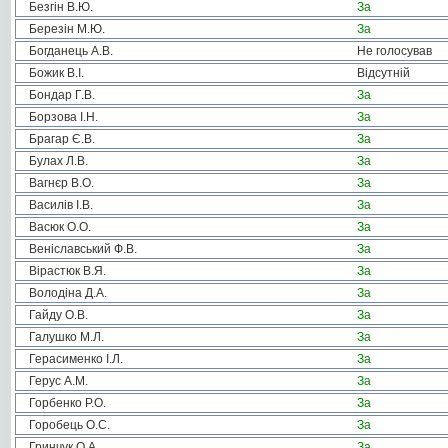
Безгін В.Ю.
За
Березін М.Ю.
За
Богданець А.В.
Не голосував
Божик В.І.
Відсутній
Бондар Г.В.
За
Борзова І.Н.
За
Брагар Є.В.
За
Булах Л.В.
За
Вагнєр В.О.
За
Василів І.В.
За
Васюк О.О.
За
Веніславський Ф.В.
За
Вірастюк В.Я.
За
Володіна Д.А.
За
Гайду О.В.
За
Галушко М.Л.
За
Герасименко І.Л.
За
Герус А.М.
За
Горбенко Р.О.
За
Горобець О.С.
За
Гринчук О.А.
За