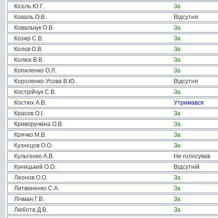
Кісєль Ю.Г.
За
Коваль О.В.
Відсутня
Ковальчук О.В.
За
Козир С.В.
За
Колєв О.В.
За
Колюх В.В.
За
Копиленко О.Л.
За
Короленко-Усова В.Ю.
Відсутня
Кострійчук С.В.
За
Костюх А.В.
Утримався
Красов О.І.
За
Криворучкіна О.В.
За
Крячко М.В.
За
Кузнєцов О.О.
За
Культенко А.В.
Не голосував
Куницький О.О.
Відсутній
Леонов О.О.
За
Литвиненко С.А.
За
Лічман Г.В.
За
Любота Д.В.
За