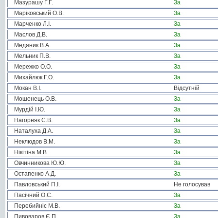
Мазурашу Г.Г.
За
Маріковський О.В.
За
Марченко Л.І.
За
Маслов Д.В.
За
Медяник В.А.
За
Мельник П.В.
За
Мережко О.О.
За
Михайлюк Г.О.
За
Мокан В.І.
Відсутній
Мошенець О.В.
За
Мурдій І.Ю.
За
Нагорняк С.В.
За
Наталуха Д.А.
За
Неклюдов В.М.
За
Нікітіна М.В.
За
Овчинникова Ю.Ю.
За
Остапенко А.Д.
За
Павловський П.І.
Не голосував
Пасічний О.С.
За
Перебийніс М.В.
За
Пивоваров Є.П.
За