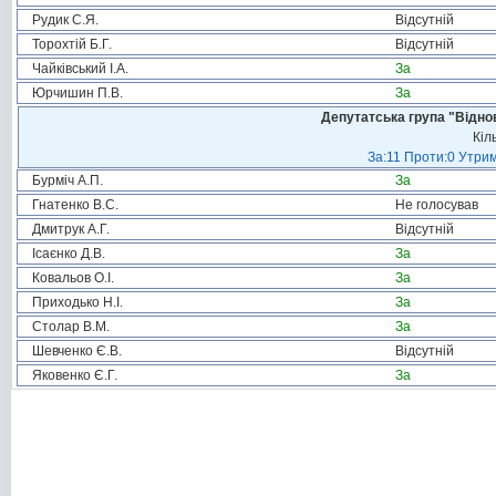
Рудик С.Я.
Відсутній
Торохтій Б.Г.
Відсутній
Чайківський І.А.
За
Юрчишин П.В.
За
Депутатська група "Віднов
Кіл
За:11 Проти:0 Утрим
Бурміч А.П.
За
Гнатенко В.С.
Не голосував
Дмитрук А.Г.
Відсутній
Ісаєнко Д.В.
За
Ковальов О.І.
За
Приходько Н.І.
За
Столар В.М.
За
Шевченко Є.В.
Відсутній
Яковенко Є.Г.
За