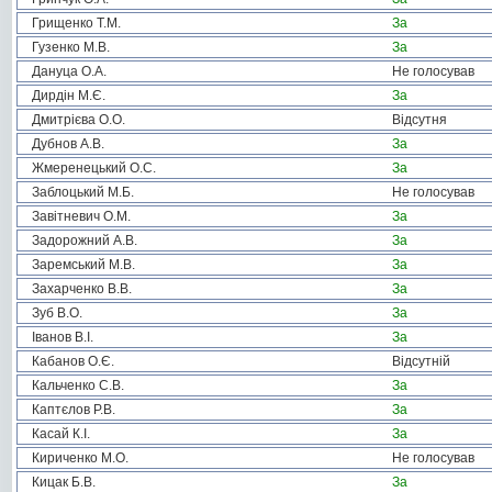
Грищенко Т.М.
За
Гузенко М.В.
За
Дануца О.А.
Не голосував
Дирдін М.Є.
За
Дмитрієва О.О.
Відсутня
Дубнов А.В.
За
Жмеренецький О.С.
За
Заблоцький М.Б.
Не голосував
Завітневич О.М.
За
Задорожний А.В.
За
Заремський М.В.
За
Захарченко В.В.
За
Зуб В.О.
За
Іванов В.І.
За
Кабанов О.Є.
Відсутній
Кальченко С.В.
За
Каптєлов Р.В.
За
Касай К.І.
За
Кириченко М.О.
Не голосував
Кицак Б.В.
За