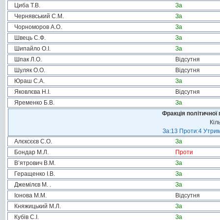
Циба Т.В.
За
Чернявський С.М.
За
Чорноморов А.О.
За
Швець С.Ф.
За
Шипайло О.І.
За
Шпак Л.О.
Відсутня
Шуляк О.О.
Відсутня
Юраш С.А.
За
Яковлєва Н.І.
Відсутня
Яременко Б.В.
За
Фракція політичної 
Кіл
За:13 Проти:4 Утрим
Алєксєєв С.О.
За
Бондар М.Л.
Проти
В’ятрович В.М.
За
Геращенко І.В.
За
Джемілєв М. .
За
Іонова М.М.
Відсутня
Княжицький М.Л.
За
Кубів С.І.
За