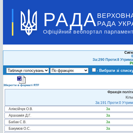
РАДА
ВЕРХОВН
РАДА УКР
Офіційний вебпортал парламент
Сигн
0
За:290 Проти:8 Утрима
Р
- Вибрати зі списк
Зберегти в форматі RTF
Фракція політ
Кіль
За:191 Проти:0 Утрима
Аліксійчук О.В.
За
Арахамія Д.Г.
За
Бабак С.В.
За
Бакумов О.С.
За