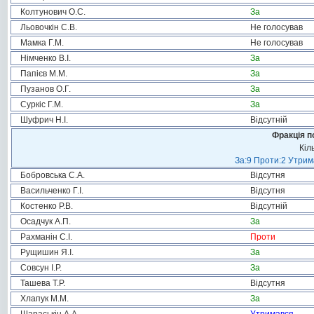
Колтунович О.С.
За
Льовочкін С.В.
Не голосував
Мамка Г.М.
Не голосував
Німченко В.І.
За
Папієв М.М.
За
Пузанов О.Г.
За
Суркіс Г.М.
За
Шуфрич Н.І.
Відсутній
Фракція п
Кіл
За:9 Проти:2 Утрим
Бобровська С.А.
Відсутня
Васильченко Г.І.
Відсутня
Костенко Р.В.
Відсутній
Осадчук А.П.
За
Рахманін С.І.
Проти
Рущишин Я.І.
За
Совсун І.Р.
За
Ташева Т.Р.
Відсутня
Хлапук М.М.
За