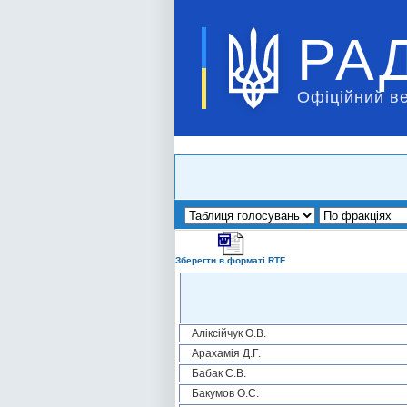
РА
Офіційний в
Зберегти в форматі RTF
Аліксійчук О.В.
Арахамія Д.Г.
Бабак С.В.
Бакумов О.С.