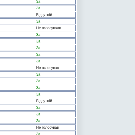
За
За
Відсутній
За
Не голосувала
За
За
За
За
За
Не голосував
За
За
За
За
Відсутній
За
За
За
Не голосував
За