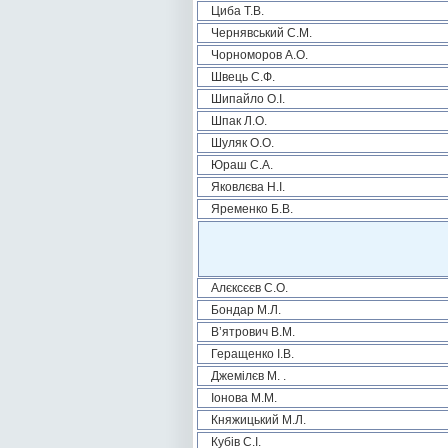
Циба Т.В.
Чернявський С.М.
Чорноморов А.О.
Швець С.Ф.
Шипайло О.І.
Шпак Л.О.
Шуляк О.О.
Юраш С.А.
Яковлєва Н.І.
Яременко Б.В.
Алєксєєв С.О.
Бондар М.Л.
В’ятрович В.М.
Геращенко І.В.
Джемілєв М. .
Іонова М.М.
Княжицький М.Л.
Кубів С.І.