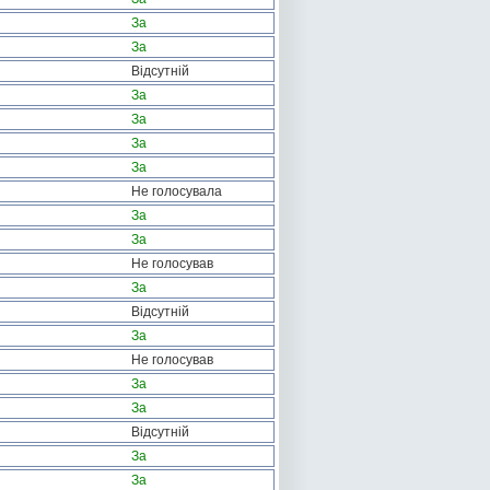
За
За
Відсутній
За
За
За
За
Не голосувала
За
За
Не голосував
За
Відсутній
За
Не голосував
За
За
Відсутній
За
За