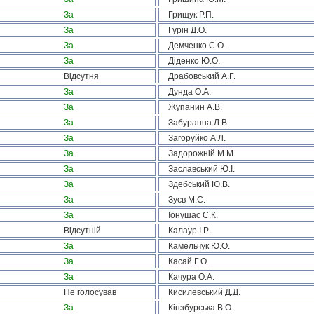
За
Грищук Р.П.
За
Гурін Д.О.
За
Демченко С.О.
За
Діденко Ю.О.
Відсутня
Драбовський А.Г.
За
Дунда О.А.
За
Жупанин А.В.
За
Забуранна Л.В.
За
Загоруйко А.Л.
За
Задорожній М.М.
За
Заславський Ю.І.
За
Здебський Ю.В.
За
Зуєв М.С.
За
Іонушас С.К.
Відсутній
Калаур І.Р.
За
Камельчук Ю.О.
За
Касай Г.О.
За
Качура О.А.
Не голосував
Кисилевський Д.Д.
За
Кінзбурська В.О.