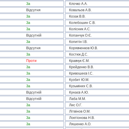
За
Клочко А.А.
Відсутня
Ковальов А.В.
За
Козак В.В.
За
Колебошин С.В.
За
Колісник А.С.
Відсутній
Копанчук О.Є.
За
Копитін І.В.
Відсутня
Корявченков Ю.В.
За
Костюк Д.С.
Проти
Кравчук Є.М.
За
Крейденко В.В.
За
Кривошеєв І.С.
За
Кузбит Ю.М.
За
Кузьміних С.В.
Відсутній
Кунаєв А.Ю.
Відсутній
Лаба М.М.
За
Лис О.Г.
За
Літвінов О.М.
За
Локтіонова Н.В.
За
Ляшенко А.О.