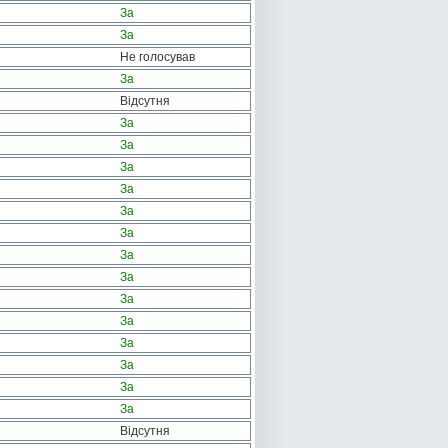
За
За
Не голосував
За
Відсутня
За
За
За
За
За
За
За
За
За
За
За
За
За
За
Відсутня