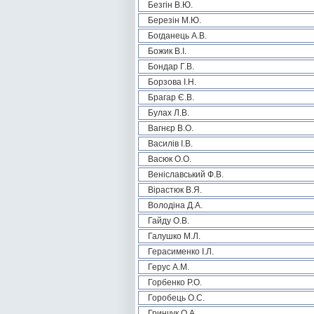
Безгін В.Ю.
Березін М.Ю.
Богданець А.В.
Божик В.І.
Бондар Г.В.
Борзова І.Н.
Брагар Є.В.
Булах Л.В.
Вагнєр В.О.
Василів І.В.
Васюк О.О.
Веніславський Ф.В.
Вірастюк В.Я.
Володіна Д.А.
Гайду О.В.
Галушко М.Л.
Герасименко І.Л.
Герус А.М.
Горбенко Р.О.
Горобець О.С.
Гринчук О.А.