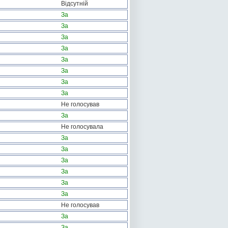
Відсутній
За
За
За
За
За
За
За
За
Не голосував
За
Не голосувала
За
За
За
За
За
За
Не голосував
За
За