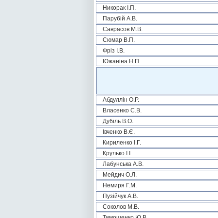
Никорак І.П.
Парубій А.В.
Саврасов М.В.
Сюмар В.П.
Фріз І.В.
Южаніна Н.П.
Абдуллін О.Р.
Власенко С.В.
Дубіль В.О.
Івченко В.Є.
Кириленко І.Г.
Крулько І.І.
Лабунська А.В.
Мейдич О.Л.
Немиря Г.М.
Пузійчук А.В.
Соколов М.В.
Тимошенко Ю.В.