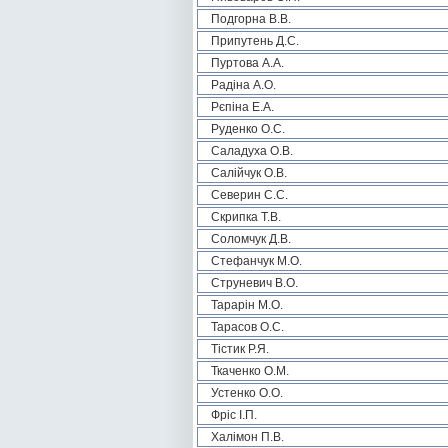
Подгорна В.В.
Припутень Д.С.
Пуртова А.А.
Радіна А.О.
Рєпіна Е.А.
Руденко О.С.
Саладуха О.В.
Салійчук О.В.
Северин С.С.
Скрипка Т.В.
Соломчук Д.В.
Стефанчук М.О.
Струневич В.О.
Тарарін М.О.
Тарасов О.С.
Тістик Р.Я.
Ткаченко О.М.
Устенко О.О.
Фріс І.П.
Халімон П.В.