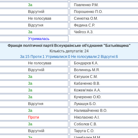
За
Павленко Р.М.
Відсутній
Порошенко П.О.
Не голосував
Синютка О.М.
Відсутня
Федина С.Р.
За
Чийгоз А.З.
Утрималась
Фракція політичної партії Всеукраїнське об’єднання "Батьківщина"
Кількість депутатів: 24
За:15 Проти:1 Утрималися:0 Не голосували:2 Відсутні:6
Не голосував
Бондарєв К.А.
Відсутній
Волинець М.Я.
За
Євтушок С.М.
За
Кабаченко В.В.
За
Кожем’якін А.А.
За
Кучеренко О.Ю.
Відсутня
Лукашук Б.О.
За
Наливайченко В.О.
Проти
Ніколаєнко А.І.
За
Соболєв С.В.
Відсутній
Тарута С.О.
За
Цимбалюк М.М.