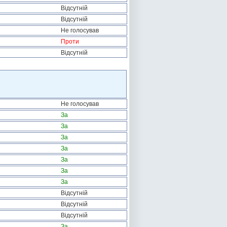
Відсутній
Відсутній
Не голосував
Проти
Відсутній
Не голосував
За
За
За
За
За
За
За
Відсутній
Відсутній
Відсутній
За