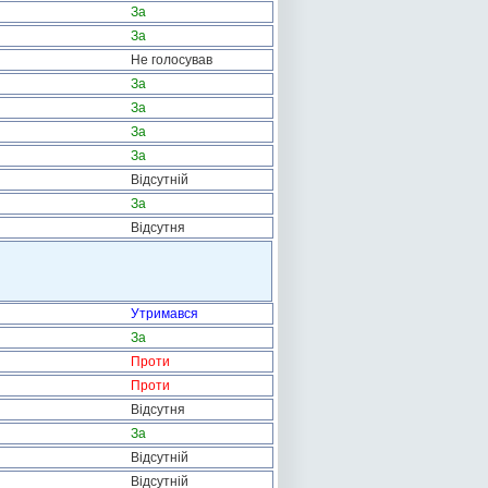
За
За
Не голосував
За
За
За
За
Відсутній
За
Відсутня
Утримався
За
Проти
Проти
Відсутня
За
Відсутній
Відсутній