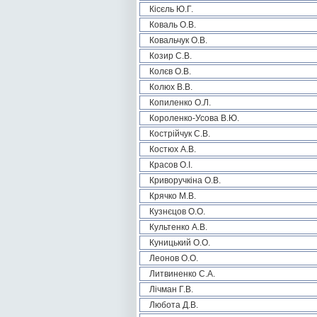
Кісєль Ю.Г.
Коваль О.В.
Ковальчук О.В.
Козир С.В.
Колєв О.В.
Колюх В.В.
Копиленко О.Л.
Короленко-Усова В.Ю.
Кострійчук С.В.
Костюх А.В.
Красов О.І.
Криворучкіна О.В.
Крячко М.В.
Кузнєцов О.О.
Культенко А.В.
Куницький О.О.
Леонов О.О.
Литвиненко С.А.
Лічман Г.В.
Любота Д.В.