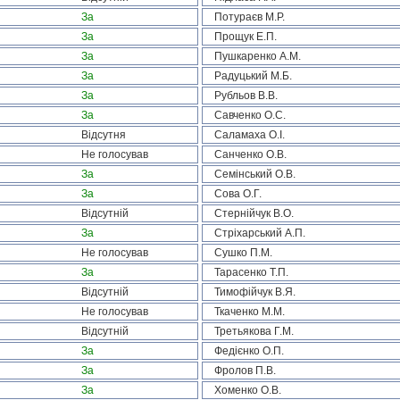
За
Потураєв М.Р.
За
Прощук Е.П.
За
Пушкаренко А.М.
За
Радуцький М.Б.
За
Рубльов В.В.
За
Савченко О.С.
Відсутня
Саламаха О.І.
Не голосував
Санченко О.В.
За
Семінський О.В.
За
Сова О.Г.
Відсутній
Стернійчук В.О.
За
Стріхарський А.П.
Не голосував
Сушко П.М.
За
Тарасенко Т.П.
Відсутній
Тимофійчук В.Я.
Не голосував
Ткаченко М.М.
Відсутній
Третьякова Г.М.
За
Федієнко О.П.
За
Фролов П.В.
За
Хоменко О.В.