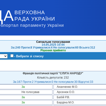
ДА
ВЕРХОВНА
РАДА УКРАЇНИ
ебпортал парламенту України
Сигнальне голосування
14.05.2025 10:44
За:240 Проти:8 Утрималися:4 Не голосували:60 Всього:312
Рішення прийнято
- Вибрати зі списку
Фракція політичної партії "СЛУГА НАРОДУ"
Кількість депутатів: 232
За:167 Проти:2 Утрималися:0 Не голосували:30 Відсутні:33
За
Ананченко М.О.
Не голосував
Арсенюк О.О.
За
Бабій Р.В.
За
Бардіна М.О.