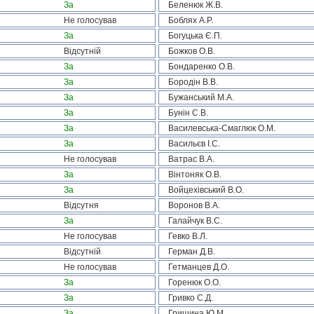
За
Беленюк Ж.В.
Не голосував
Боблях А.Р.
За
Богуцька Є.П.
Відсутній
Божков О.В.
За
Бондаренко О.В.
За
Бородін В.В.
За
Бужанський М.А.
За
Бунін С.В.
За
Василевська-Смаглюк О.М.
За
Васильєв І.С.
Не голосував
Ватрас В.А.
За
Вінтоняк О.В.
За
Войцехівський В.О.
Відсутня
Воронов В.А.
За
Галайчук В.С.
Не голосував
Гевко В.Л.
Відсутній
Герман Д.В.
Не голосував
Гетманцев Д.О.
За
Горенюк О.О.
За
Гривко С.Д.
За
Гришина Ю.М.