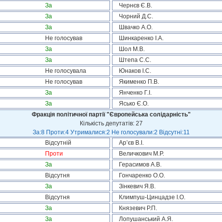
За
Чернєв Є.В.
За
Чорний Д.С.
За
Швачко А.О.
Не голосував
Шинкаренко І.А.
За
Шол М.В.
За
Штепа С.С.
Не голосувала
Юнаков І.С.
Не голосував
Якименко П.В.
За
Янченко Г.І.
За
Ясько Є.О.
Фракція політичної партії "Європейська солідарність"
Кількість депутатів: 27
За:8 Проти:4 Утрималися:2 Не голосували:2 Відсутні:11
Відсутній
Ар’єв В.І.
Проти
Величкович М.Р.
За
Герасимов А.В.
Відсутня
Гончаренко О.О.
За
Зінкевич Я.В.
Відсутня
Климпуш-Цинцадзе І.О.
За
Князевич Р.П.
За
Лопушанський А.Я.