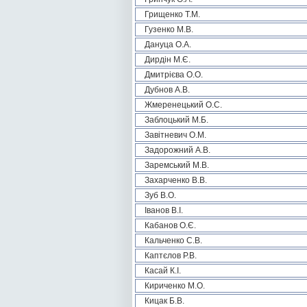
Грищенко Т.М.
Гузенко М.В.
Дануца О.А.
Дирдін М.Є.
Дмитрієва О.О.
Дубнов А.В.
Жмеренецький О.С.
Заблоцький М.Б.
Завітневич О.М.
Задорожний А.В.
Заремський М.В.
Захарченко В.В.
Зуб В.О.
Іванов В.І.
Кабанов О.Є.
Кальченко С.В.
Каптєлов Р.В.
Касай К.І.
Кириченко М.О.
Кицак Б.В.