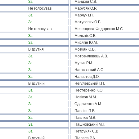
За
Мандзій С.В.
Не голосував
Марусяк О.Р.
За
Марчук І.П.
За
Матусевич О.Б.
Не голосував
Мезенцева-Федоренко М.С.
За
Мельнік С.В.
За
Мисягін Ю.М.
Відсутня
Мовчан О.В.
За
Мотовиловець А.В.
За
Мулик Р.М.
За
Нагаєвський А.С.
За
Нальотов Д.О.
Відсутній
Негулевський І.П.
За
Нестеренко К.О.
За
Новіков М.М.
За
Одарченко А.М.
За
Павліш П.В.
За
Павлюк М.В.
За
Пашковський М.І.
За
Петруняк Є.В.
Відсутній
Підласа Р.А.