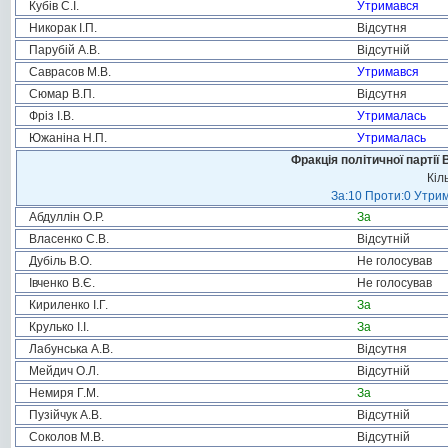
Кубів С.І.
Утримався
Никорак І.П.
Відсутня
Парубій А.В.
Відсутній
Саврасов М.В.
Утримався
Сюмар В.П.
Відсутня
Фріз І.В.
Утрималась
Южаніна Н.П.
Утрималась
Фракція політичної партії
Кіл
За:10 Проти:0 Утрим
Абдуллін О.Р.
За
Власенко С.В.
Відсутній
Дубіль В.О.
Не голосував
Івченко В.Є.
Не голосував
Кириленко І.Г.
За
Крулько І.І.
За
Лабунська А.В.
Відсутня
Мейдич О.Л.
Відсутній
Немиря Г.М.
За
Пузійчук А.В.
Відсутній
Соколов М.В.
Відсутній