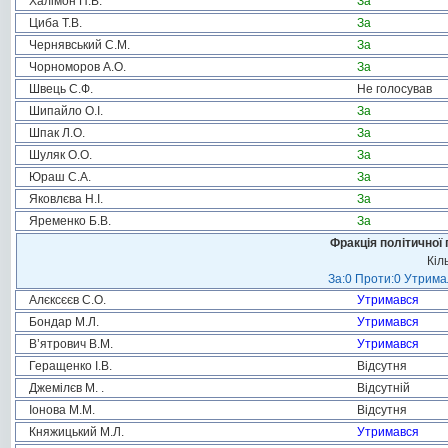
Халімон П.В.
За
Циба Т.В.
За
Чернявський С.М.
За
Чорноморов А.О.
За
Швець С.Ф.
Не голосував
Шипайло О.І.
За
Шпак Л.О.
За
Шуляк О.О.
За
Юраш С.А.
За
Яковлєва Н.І.
За
Яременко Б.В.
За
Фракція політичної 
Кіл
За:0 Проти:0 Утримал
Алєксєєв С.О.
Утримався
Бондар М.Л.
Утримався
В’ятрович В.М.
Утримався
Геращенко І.В.
Відсутня
Джемілєв М. .
Відсутній
Іонова М.М.
Відсутня
Княжицький М.Л.
Утримався