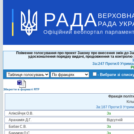
РАДА
ВЕРХОВН
РАДА УКР
Офіційний вебпортал парламент
Поіменне голосування про проект Закону про внесення змін до З
удосконалення порядку видачі, продовження та контролю з
1
За:247 Проти:0 Утрима
Р
- Вибрати зі списк
Зберегти в форматі RTF
Фракція політ
Кіль
За:187 Проти:0 Утрима
Аліксійчук О.В.
За
Арахамія Д.Г.
Відсутній
Бабак С.В.
За
Бакумов О.С.
За