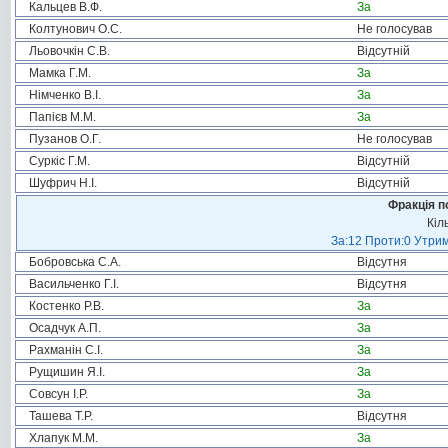
Кальцев В.Ф.
За
Колтунович О.С.
Не голосував
Льовочкін С.В.
Відсутній
Мамка Г.М.
За
Німченко В.І.
За
Папієв М.М.
За
Пузанов О.Г.
Не голосував
Суркіс Г.М.
Відсутній
Шуфрич Н.І.
Відсутній
Фракція п
Кіл
За:12 Проти:0 Утрим
Бобровська С.А.
Відсутня
Васильченко Г.І.
Відсутня
Костенко Р.В.
За
Осадчук А.П.
За
Рахманін С.І.
За
Рущишин Я.І.
За
Совсун І.Р.
За
Ташева Т.Р.
Відсутня
Хлапук М.М.
За