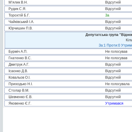
М’ялик В.Н.
Відсутній
Рудик С.Я.
Відсутній
Торохтій Б.Г.
За
Чайківський І.А.
Відсутній
Юрчишин П.В.
Відсутній
Депутатська група "Віднов
Кіл
За:1 Проти:0 Утрим
Бурміч А.П.
Не голосував
Гнатенко В.С.
Не голосував
Дмитрук А.Г.
Відсутній
Ісаєнко Д.В.
Відсутній
Ковальов О.І.
Відсутній
Приходько Н.І.
Не голосувала
Столар В.М.
Відсутній
Шевченко Є.В.
Відсутній
Яковенко Є.Г.
Утримався