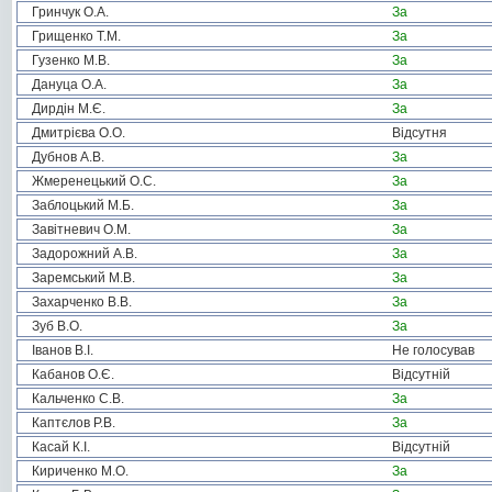
Гринчук О.А.
За
Грищенко Т.М.
За
Гузенко М.В.
За
Дануца О.А.
За
Дирдін М.Є.
За
Дмитрієва О.О.
Відсутня
Дубнов А.В.
За
Жмеренецький О.С.
За
Заблоцький М.Б.
За
Завітневич О.М.
За
Задорожний А.В.
За
Заремський М.В.
За
Захарченко В.В.
За
Зуб В.О.
За
Іванов В.І.
Не голосував
Кабанов О.Є.
Відсутній
Кальченко С.В.
За
Каптєлов Р.В.
За
Касай К.І.
Відсутній
Кириченко М.О.
За