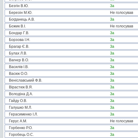
Безгін В.Ю.
За
Березін М.Ю.
Не голосував
Богданець А.В.
За
Божик В.І.
Не голосував
Бондар Г.В.
За
Борзова І.Н.
За
Брагар Є.В.
За
Булах Л.В.
За
Вагнєр В.О.
За
Василів І.В.
За
Васюк О.О.
За
Веніславський Ф.В.
За
Вірастюк В.Я.
За
Володіна Д.А.
За
Гайду О.В.
За
Галушко М.Л.
За
Герасименко І.Л.
За
Герус А.М.
Не голосував
Горбенко Р.О.
За
Горобець О.С.
За