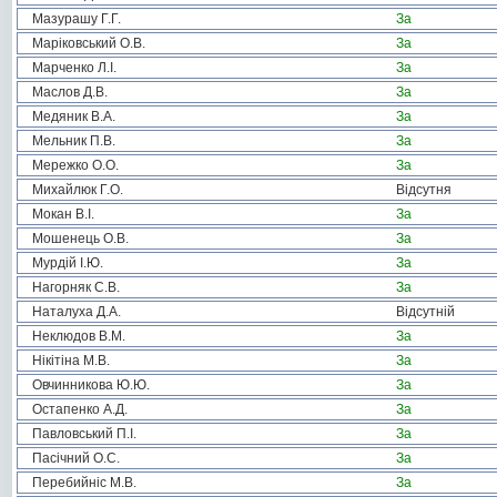
Мазурашу Г.Г.
За
Маріковський О.В.
За
Марченко Л.І.
За
Маслов Д.В.
За
Медяник В.А.
За
Мельник П.В.
За
Мережко О.О.
За
Михайлюк Г.О.
Відсутня
Мокан В.І.
За
Мошенець О.В.
За
Мурдій І.Ю.
За
Нагорняк С.В.
За
Наталуха Д.А.
Відсутній
Неклюдов В.М.
За
Нікітіна М.В.
За
Овчинникова Ю.Ю.
За
Остапенко А.Д.
За
Павловський П.І.
За
Пасічний О.С.
За
Перебийніс М.В.
За