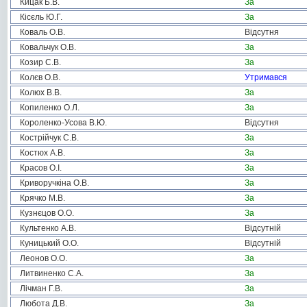
Кицак Б.В.
За
Кісєль Ю.Г.
За
Коваль О.В.
Відсутня
Ковальчук О.В.
За
Козир С.В.
За
Колєв О.В.
Утримався
Колюх В.В.
За
Копиленко О.Л.
За
Короленко-Усова В.Ю.
Відсутня
Кострійчук С.В.
За
Костюх А.В.
За
Красов О.І.
За
Криворучкіна О.В.
За
Крячко М.В.
За
Кузнєцов О.О.
За
Культенко А.В.
Відсутній
Куницький О.О.
Відсутній
Леонов О.О.
За
Литвиненко С.А.
За
Лічман Г.В.
За
Любота Д.В.
За