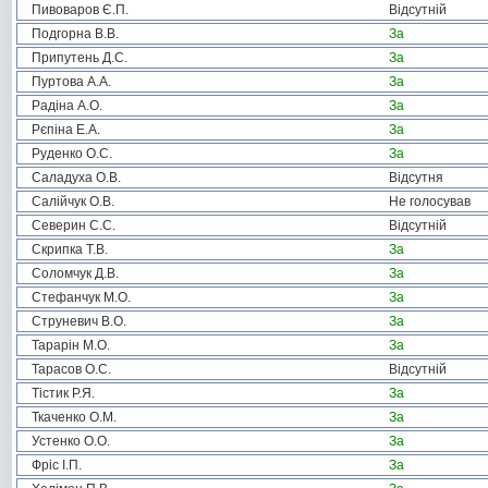
Пивоваров Є.П.
Відсутній
Подгорна В.В.
За
Припутень Д.С.
За
Пуртова А.А.
За
Радіна А.О.
За
Рєпіна Е.А.
За
Руденко О.С.
За
Саладуха О.В.
Відсутня
Салійчук О.В.
Не голосував
Северин С.С.
Відсутній
Скрипка Т.В.
За
Соломчук Д.В.
За
Стефанчук М.О.
За
Струневич В.О.
За
Тарарін М.О.
За
Тарасов О.С.
Відсутній
Тістик Р.Я.
За
Ткаченко О.М.
За
Устенко О.О.
За
Фріс І.П.
За