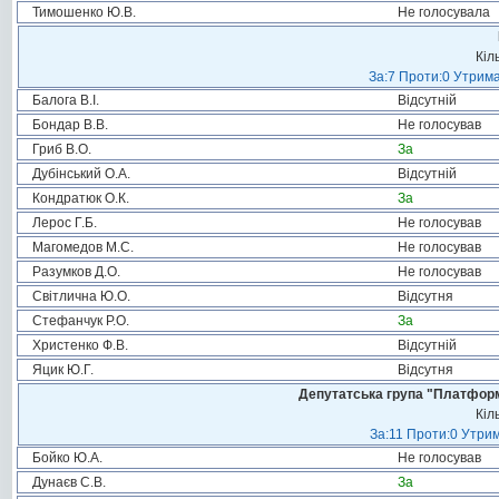
Тимошенко Ю.В.
Не голосувала
Кіл
За:7 Проти:0 Утрима
Балога В.І.
Відсутній
Бондар В.В.
Не голосував
Гриб В.О.
За
Дубінський О.А.
Відсутній
Кондратюк О.К.
За
Лерос Г.Б.
Не голосував
Магомедов М.С.
Не голосував
Разумков Д.О.
Не голосував
Світлична Ю.О.
Відсутня
Стефанчук Р.О.
За
Христенко Ф.В.
Відсутній
Яцик Ю.Г.
Відсутня
Депутатська група "Платформа
Кіл
За:11 Проти:0 Утрим
Бойко Ю.А.
Не голосував
Дунаєв С.В.
За