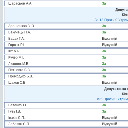
Шараськін А.А.
За
Депута
Кіл
За:13 Проти:0 Утрим
Арешонков В.Ю.
За
Бакунець П.А.
За
Вацак Г.А.
Відсутній
Горват Р.І.
Відсутній
Кіт А.Б.
За
Кучер М.І.
За
Люшняк М.В.
За
Петьовка В.В.
За
Приходько Б.В.
За
Шахов С.В.
Відсутній
Депутатська 
Кіл
За:6 Проти:0 Утрим
Батенко Т.І.
За
Гузь І.В.
За
Івахів С.П.
Відсутній
Лабазюк С.П.
Відсутній