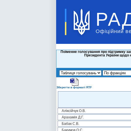
РА
Офіційний в
Поіменне голосування про підтримку за
Президента України щодо 
Зберегти в форматі RTF
Аліксійчук О.В.
Арахамія Д.Г.
Бабак С.В.
Бакумов О.С.