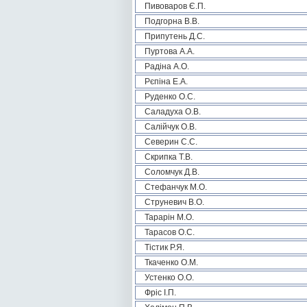
Пивоваров Є.П.
Подгорна В.В.
Припутень Д.С.
Пуртова А.А.
Радіна А.О.
Рєпіна Е.А.
Руденко О.С.
Саладуха О.В.
Салійчук О.В.
Северин С.С.
Скрипка Т.В.
Соломчук Д.В.
Стефанчук М.О.
Струневич В.О.
Тарарін М.О.
Тарасов О.С.
Тістик Р.Я.
Ткаченко О.М.
Устенко О.О.
Фріс І.П.