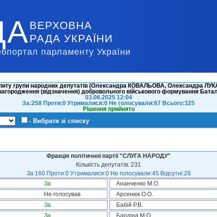
ДА
ВЕРХОВНА
РАДА УКРАЇНИ
ебпортал парламенту України
питу групи народних депутатів (Олександра КОВАЛЬОВА, Олександра ЛУКА
нагородження (відзначення) добровольчого військового формування Бата
03.06.2025 12:04
За:258 Проти:0 Утрималися:0 Не голосували:67 Всього:325
Рішення прийнято
- Вибрати зі списку
Фракція політичної партії "СЛУГА НАРОДУ"
Кількість депутатів: 231
За:160 Проти:0 Утрималися:0 Не голосували:45 Відсутні:26
За
Ананченко М.О.
Не голосував
Арсенюк О.О.
За
Бабій Р.В.
За
Бардіна М.О.