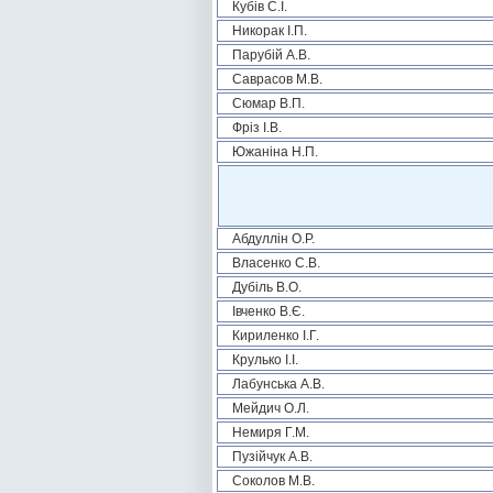
Кубів С.І.
Никорак І.П.
Парубій А.В.
Саврасов М.В.
Сюмар В.П.
Фріз І.В.
Южаніна Н.П.
Абдуллін О.Р.
Власенко С.В.
Дубіль В.О.
Івченко В.Є.
Кириленко І.Г.
Крулько І.І.
Лабунська А.В.
Мейдич О.Л.
Немиря Г.М.
Пузійчук А.В.
Соколов М.В.