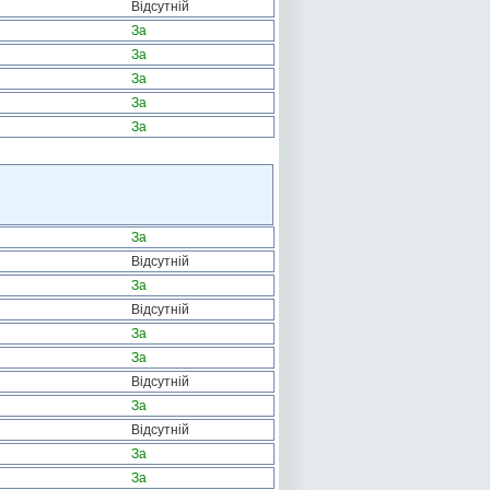
Відсутній
За
За
За
За
За
За
Відсутній
За
Відсутній
За
За
Відсутній
За
Відсутній
За
За