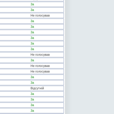
За
За
Не голосував
За
За
За
За
За
За
Не голосував
За
Не голосував
Не голосував
За
За
Відсутній
За
За
За
За