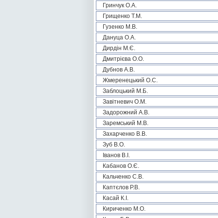
Гринчук О.А.
Грищенко Т.М.
Гузенко М.В.
Дануца О.А.
Дирдін М.Є.
Дмитрієва О.О.
Дубнов А.В.
Жмеренецький О.С.
Заблоцький М.Б.
Завітневич О.М.
Задорожний А.В.
Заремський М.В.
Захарченко В.В.
Зуб В.О.
Іванов В.І.
Кабанов О.Є.
Кальченко С.В.
Каптєлов Р.В.
Касай К.І.
Кириченко М.О.