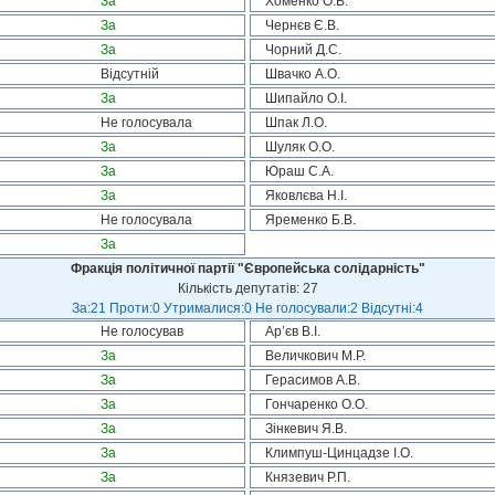
За
Хоменко О.В.
За
Чернєв Є.В.
За
Чорний Д.С.
Відсутній
Швачко А.О.
За
Шипайло О.І.
Не голосувала
Шпак Л.О.
За
Шуляк О.О.
За
Юраш С.А.
За
Яковлєва Н.І.
Не голосувала
Яременко Б.В.
За
Фракція політичної партії "Європейська солідарність"
Кількість депутатів: 27
За:21 Проти:0 Утрималися:0 Не голосували:2 Відсутні:4
Не голосував
Ар’єв В.І.
За
Величкович М.Р.
За
Герасимов А.В.
За
Гончаренко О.О.
За
Зінкевич Я.В.
За
Климпуш-Цинцадзе І.О.
За
Князевич Р.П.