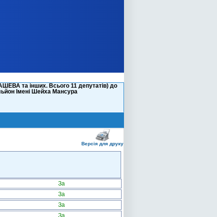
ШЕВА та інших. Всього 11 депутатів) до
льйон Імені Шейха Мансура
Версія для друку
За
За
За
За