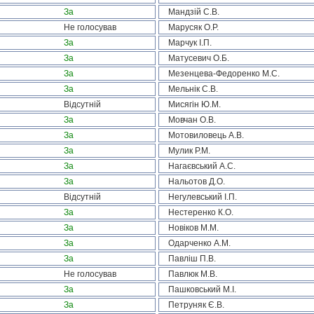
За
Мандзій С.В.
Не голосував
Марусяк О.Р.
За
Марчук І.П.
За
Матусевич О.Б.
За
Мезенцева-Федоренко М.С.
За
Мельнік С.В.
Відсутній
Мисягін Ю.М.
За
Мовчан О.В.
За
Мотовиловець А.В.
За
Мулик Р.М.
За
Нагаєвський А.С.
За
Нальотов Д.О.
Відсутній
Негулевський І.П.
За
Нестеренко К.О.
За
Новіков М.М.
За
Одарченко А.М.
За
Павліш П.В.
Не голосував
Павлюк М.В.
За
Пашковський М.І.
За
Петруняк Є.В.