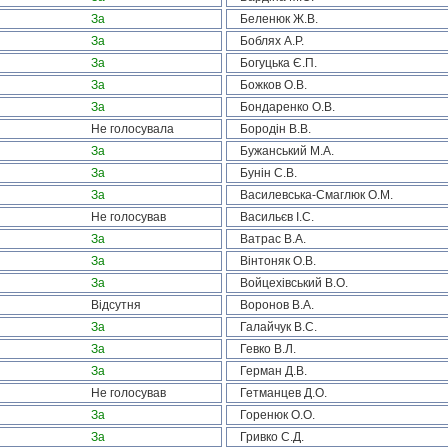
За
Беленюк Ж.В.
За
Боблях А.Р.
За
Богуцька Є.П.
За
Божков О.В.
За
Бондаренко О.В.
Не голосувала
Бородін В.В.
За
Бужанський М.А.
За
Бунін С.В.
За
Василевська-Смаглюк О.М.
Не голосував
Васильєв І.С.
За
Ватрас В.А.
За
Вінтоняк О.В.
За
Войцехівський В.О.
Відсутня
Воронов В.А.
За
Галайчук В.С.
За
Гевко В.Л.
За
Герман Д.В.
Не голосував
Гетманцев Д.О.
За
Горенюк О.О.
За
Гривко С.Д.