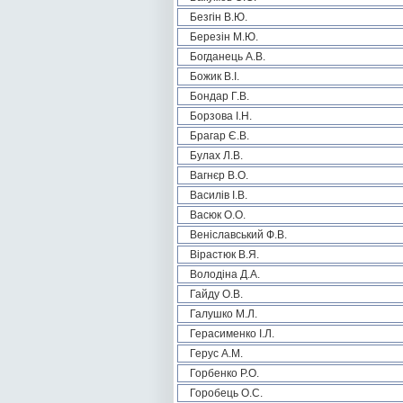
Безгін В.Ю.
Березін М.Ю.
Богданець А.В.
Божик В.І.
Бондар Г.В.
Борзова І.Н.
Брагар Є.В.
Булах Л.В.
Вагнєр В.О.
Василів І.В.
Васюк О.О.
Веніславський Ф.В.
Вірастюк В.Я.
Володіна Д.А.
Гайду О.В.
Галушко М.Л.
Герасименко І.Л.
Герус А.М.
Горбенко Р.О.
Горобець О.С.