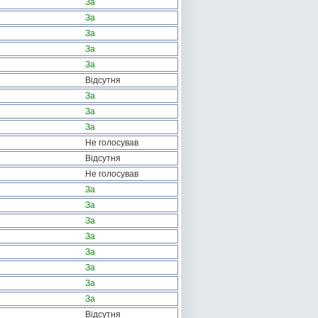
За
За
За
За
За
Відсутня
За
За
За
Не голосував
Відсутня
Не голосував
За
За
За
За
За
За
За
За
Відсутня