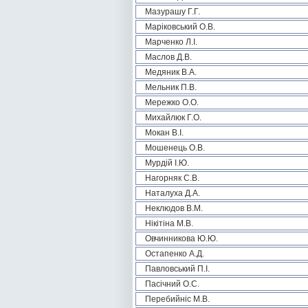
Мазурашу Г.Г.
Маріковський О.В.
Марченко Л.І.
Маслов Д.В.
Медяник В.А.
Мельник П.В.
Мережко О.О.
Михайлюк Г.О.
Мокан В.І.
Мошенець О.В.
Мурдій І.Ю.
Нагорняк С.В.
Наталуха Д.А.
Неклюдов В.М.
Нікітіна М.В.
Овчинникова Ю.Ю.
Остапенко А.Д.
Павловський П.І.
Пасічний О.С.
Перебийніс М.В.