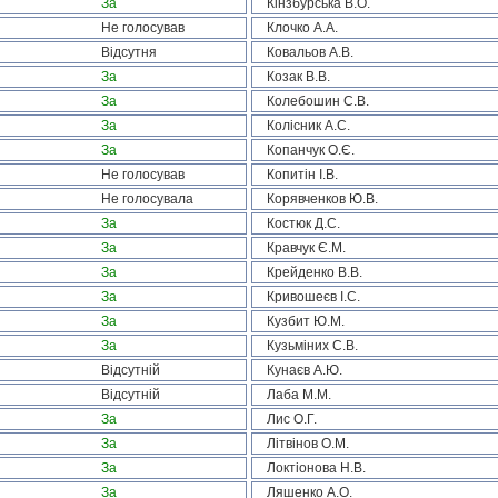
За
Кінзбурська В.О.
Не голосував
Клочко А.А.
Відсутня
Ковальов А.В.
За
Козак В.В.
За
Колебошин С.В.
За
Колісник А.С.
За
Копанчук О.Є.
Не голосував
Копитін І.В.
Не голосувала
Корявченков Ю.В.
За
Костюк Д.С.
За
Кравчук Є.М.
За
Крейденко В.В.
За
Кривошеєв І.С.
За
Кузбит Ю.М.
За
Кузьміних С.В.
Відсутній
Кунаєв А.Ю.
Відсутній
Лаба М.М.
За
Лис О.Г.
За
Літвінов О.М.
За
Локтіонова Н.В.
За
Ляшенко А.О.