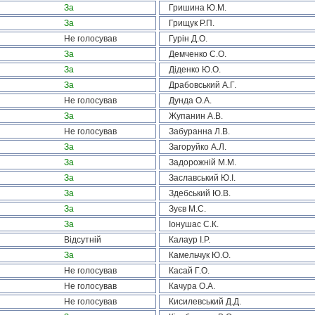
За
Гришина Ю.М.
За
Грищук Р.П.
Не голосував
Гурін Д.О.
За
Демченко С.О.
За
Діденко Ю.О.
За
Драбовський А.Г.
Не голосував
Дунда О.А.
За
Жупанин А.В.
Не голосував
Забуранна Л.В.
За
Загоруйко А.Л.
За
Задорожній М.М.
За
Заславський Ю.І.
За
Здебський Ю.В.
За
Зуєв М.С.
За
Іонушас С.К.
Відсутній
Калаур І.Р.
За
Камельчук Ю.О.
Не голосував
Касай Г.О.
Не голосував
Качура О.А.
Не голосував
Кисилевський Д.Д.