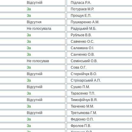
Відсутній
Підласа Р.А.
За
Потураєв М.Р.
За
Прощук Е.П.
Відсутня
Пушкаренко А.М.
Не голосувала
Радуцький М.Б.
За
Рубльов В.В.
За
Савченко О.С.
За
Саламаха О.І.
За
Санченко О.В.
Не голосував
Семінський О.В.
За
Сова О.Г.
Відсутній
Стернійчук В.О.
За
Стріхарський А.П.
Відсутній
Сушко П.М.
За
Тарасенко Т.П.
Відсутній
Тимофійчук В.Я.
За
Ткаченко М.М.
Відсутній
Третьякова Г.М.
За
Федієнко О.П.
За
Фролов П.В.