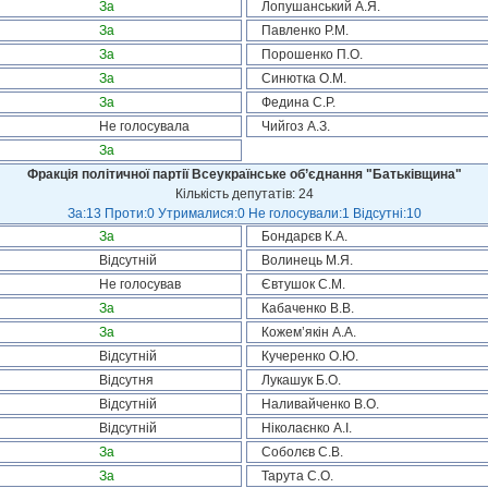
За
Лопушанський А.Я.
За
Павленко Р.М.
За
Порошенко П.О.
За
Синютка О.М.
За
Федина С.Р.
Не голосувала
Чийгоз А.З.
За
Фракція політичної партії Всеукраїнське об’єднання "Батьківщина"
Кількість депутатів: 24
За:13 Проти:0 Утрималися:0 Не голосували:1 Відсутні:10
За
Бондарєв К.А.
Відсутній
Волинець М.Я.
Не голосував
Євтушок С.М.
За
Кабаченко В.В.
За
Кожем’якін А.А.
Відсутній
Кучеренко О.Ю.
Відсутня
Лукашук Б.О.
Відсутній
Наливайченко В.О.
Відсутній
Ніколаєнко А.І.
За
Соболєв С.В.
За
Тарута С.О.