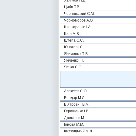
Халімон П.В.
Циба Т.В.
Чернявський С.М.
Чорноморов А.О.
Шинкаренко І.А.
Шол М.В.
Штепа С.С.
Юнаков І.С.
Якименко П.В.
Янченко Г.І.
Ясько Є.О.
Алєксєєв С.О.
Бондар М.Л.
В’ятрович В.М.
Геращенко І.В.
Джемілєв М. .
Іонова М.М.
Княжицький М.Л.