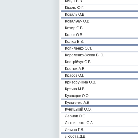
Кицак Б.В.
Кісєль Ю.Г.
Коваль О.В.
Ковальчук О.В.
Козир С.В.
Колєв О.В.
Колюх В.В.
Копиленко О.Л.
Короленко-Усова В.Ю.
Кострійчук С.В.
Костюх А.В.
Красов О.І.
Криворучкіна О.В.
Крячко М.В.
Кузнєцов О.О.
Культенко А.В.
Куницький О.О.
Леонов О.О.
Литвиненко С.А.
Лічман Г.В.
Любота Д.В.