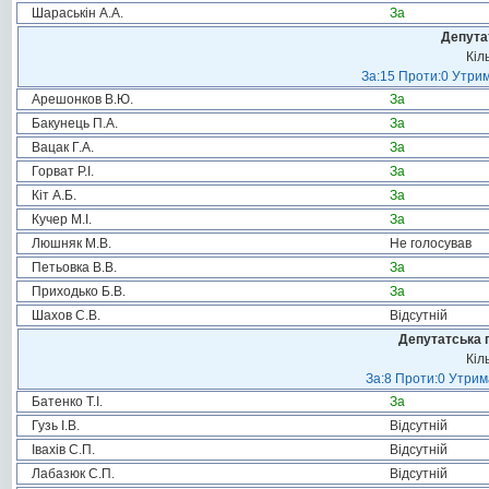
Шараськін А.А.
За
Депута
Кіл
За:15 Проти:0 Утрим
Арешонков В.Ю.
За
Бакунець П.А.
За
Вацак Г.А.
За
Горват Р.І.
За
Кіт А.Б.
За
Кучер М.І.
За
Люшняк М.В.
Не голосував
Петьовка В.В.
За
Приходько Б.В.
За
Шахов С.В.
Відсутній
Депутатська 
Кіл
За:8 Проти:0 Утрим
Батенко Т.І.
За
Гузь І.В.
Відсутній
Івахів С.П.
Відсутній
Лабазюк С.П.
Відсутній