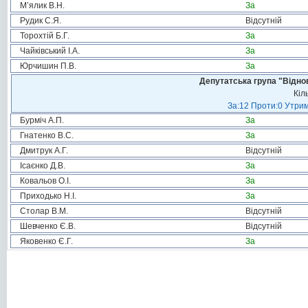
М’ялик В.Н.
За
Рудик С.Я.
Відсутній
Торохтій Б.Г.
За
Чайківський І.А.
За
Юрчишин П.В.
За
Депутатська група "Віднов
Кіл
За:12 Проти:0 Утрим
Бурміч А.П.
За
Гнатенко В.С.
За
Дмитрук А.Г.
Відсутній
Ісаєнко Д.В.
За
Ковальов О.І.
За
Приходько Н.І.
За
Столар В.М.
Відсутній
Шевченко Є.В.
Відсутній
Яковенко Є.Г.
За