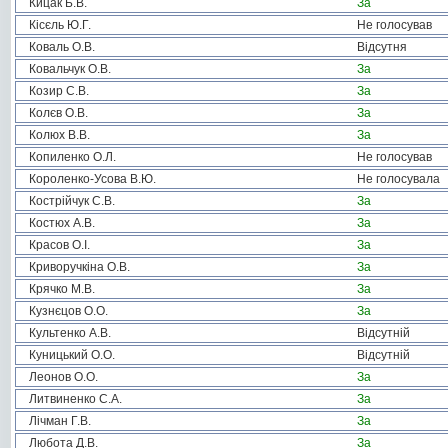
Кицак Б.В.
За
Кісєль Ю.Г.
Не голосував
Коваль О.В.
Відсутня
Ковальчук О.В.
За
Козир С.В.
За
Колєв О.В.
За
Колюх В.В.
За
Копиленко О.Л.
Не голосував
Короленко-Усова В.Ю.
Не голосувала
Кострійчук С.В.
За
Костюх А.В.
За
Красов О.І.
За
Криворучкіна О.В.
За
Крячко М.В.
За
Кузнєцов О.О.
За
Культенко А.В.
Відсутній
Куницький О.О.
Відсутній
Леонов О.О.
За
Литвиненко С.А.
За
Лічман Г.В.
За
Любота Д.В.
За