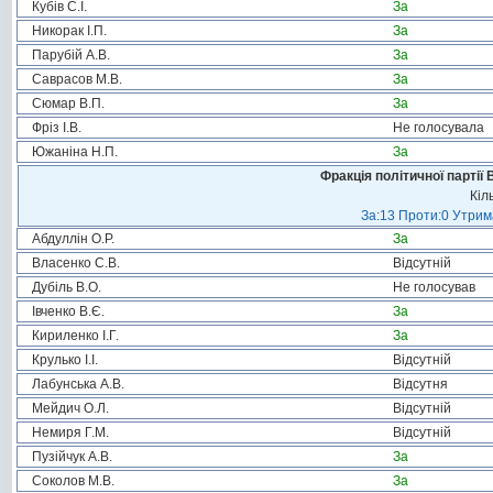
Кубів С.І.
За
Никорак І.П.
За
Парубій А.В.
За
Саврасов М.В.
За
Сюмар В.П.
За
Фріз І.В.
Не голосувала
Южаніна Н.П.
За
Фракція політичної партії
Кіл
За:13 Проти:0 Утрима
Абдуллін О.Р.
За
Власенко С.В.
Відсутній
Дубіль В.О.
Не голосував
Івченко В.Є.
За
Кириленко І.Г.
За
Крулько І.І.
Відсутній
Лабунська А.В.
Відсутня
Мейдич О.Л.
Відсутній
Немиря Г.М.
Відсутній
Пузійчук А.В.
За
Соколов М.В.
За