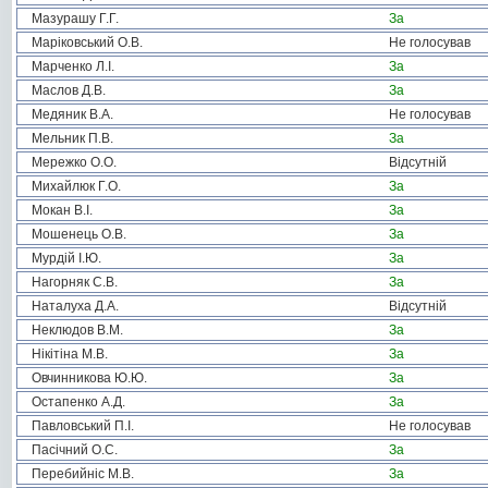
Мазурашу Г.Г.
За
Маріковський О.В.
Не голосував
Марченко Л.І.
За
Маслов Д.В.
За
Медяник В.А.
Не голосував
Мельник П.В.
За
Мережко О.О.
Відсутній
Михайлюк Г.О.
За
Мокан В.І.
За
Мошенець О.В.
За
Мурдій І.Ю.
За
Нагорняк С.В.
За
Наталуха Д.А.
Відсутній
Неклюдов В.М.
За
Нікітіна М.В.
За
Овчинникова Ю.Ю.
За
Остапенко А.Д.
За
Павловський П.І.
Не голосував
Пасічний О.С.
За
Перебийніс М.В.
За