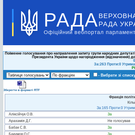
РАДА
ВЕРХОВН
РАДА УКР
Офіційний вебпортал парламент
Поіменне голосування про направлення запиту групи народних депутат
Президента України щодо нагородження (відзначення) д
0
За:263 Проти:0 Утрима
Р
- Вибрати зі списк
Зберегти в форматі RTF
Фракція політ
Кіль
За:165 Проти:0 Утрима
Аліксійчук О.В.
За
Арахамія Д.Г.
Не голосував
Бабак С.В.
За
Бакумов О.С.
За