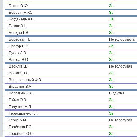
Безгін В.Ю.
За
Березін М.Ю.
За
Богданець А.В.
За
Божик В.І.
За
Бондар Г.В.
За
Борзова І.Н.
Не голосувала
Брагар Є.В.
За
Булах Л.В.
За
Вагнєр В.О.
За
Василів І.В.
Не голосував
Васюк О.О.
За
Веніславський Ф.В.
За
Вірастюк В.Я.
За
Володіна Д.А.
Відсутня
Гайду О.В.
За
Галушко М.Л.
За
Герасименко І.Л.
За
Герус А.М.
Не голосував
Горбенко Р.О.
За
Горобець О.С.
За