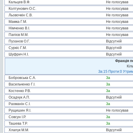
Кальцев В.Ф.
Не голосував
Колтунович О.С.
Не голосував
Льовочкін С.В.
Не голосував
Мамка Г.М.
Не голосував
Німченко В.І.
Не голосував
Папієв М.М.
Не голосував
Пузанов О.Г.
Відсутній
Суркіс Г.М.
Відсутній
Шуфрич Н.І.
Відсутній
Фракція п
Кіл
За:15 Проти:0 Утрим
Бобровська С.А.
За
Васильченко Г.І.
За
Костенко Р.В.
За
Осадчук А.П.
Відсутній
Рахманін С.І.
За
Рущишин Я.І.
Не голосував
Совсун І.Р.
За
Ташева Т.Р.
За
Хлапук М.М.
Відсутній