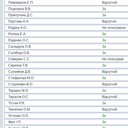
Пивоваров Є.П.
Відсутній
Подгорна В.В.
За
Припутень Д.С.
За
Пуртова А.А.
Відсутня
Радіна А.О.
Не голосувала
Рєпіна Е.А.
За
Руденко О.С.
За
Саладуха О.В.
За
Салійчук О.В.
За
Северин С.С.
Не голосував
Скрипка Т.В.
За
Соломчук Д.В.
Відсутній
Стефанчук М.О.
За
Струневич В.О.
Відсутній
Тарарін М.О.
За
Тарасов О.С.
Відсутній
Тістик Р.Я.
За
Ткаченко О.М.
Відсутній
Устенко О.О.
За
Фріс І.П.
За