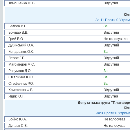
Тимошенко Ю.В.
Відсутня
Кіл
За:11 Проти:0 Утрим
Балога В.І.
За
Бондар В.В.
Відсутній
Гриб В.О.
Не голосувала
Дубінський О.А.
Відсутній
Кондратюк О.К.
За
Лерос Г.Б.
Відсутній
Магомедов М.С.
Відсутній
Разумков Д.О.
За
Світлична Ю.О.
За
Стефанчук Р.О.
За
Христенко Ф.В.
Відсутній
Яцик Ю.Г.
Відсутня
Депутатська група "Платформа
Кіл
За:3 Проти:0 Утрима
Бойко Ю.А.
Не голосував
Дунаєв С.В.
Не голосував