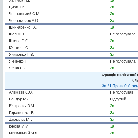
Халімон П.В.
За
Циба Т.В.
За
Чернявський С.М.
За
Чорноморов А.О.
За
Шинкаренко І.А.
За
Шол М.В.
Не голосувала
Штепа С.С.
За
Юнаков І.С.
За
Якименко П.В.
За
Янченко Г.І.
Не голосувала
Ясько Є.О.
За
Фракція політичної 
Кіл
За:21 Проти:0 Утрим
Алєксєєв С.О.
Не голосував
Бондар М.Л.
Відсутній
В’ятрович В.М.
За
Геращенко І.В.
За
Джемілєв М. .
За
Іонова М.М.
За
Княжицький М.Л.
За