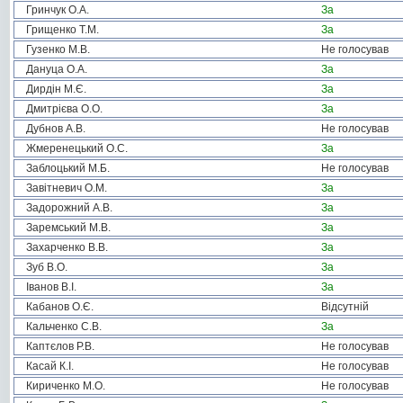
Гринчук О.А.
За
Грищенко Т.М.
За
Гузенко М.В.
Не голосував
Дануца О.А.
За
Дирдін М.Є.
За
Дмитрієва О.О.
За
Дубнов А.В.
Не голосував
Жмеренецький О.С.
За
Заблоцький М.Б.
Не голосував
Завітневич О.М.
За
Задорожний А.В.
За
Заремський М.В.
За
Захарченко В.В.
За
Зуб В.О.
За
Іванов В.І.
За
Кабанов О.Є.
Відсутній
Кальченко С.В.
За
Каптєлов Р.В.
Не голосував
Касай К.І.
Не голосував
Кириченко М.О.
Не голосував