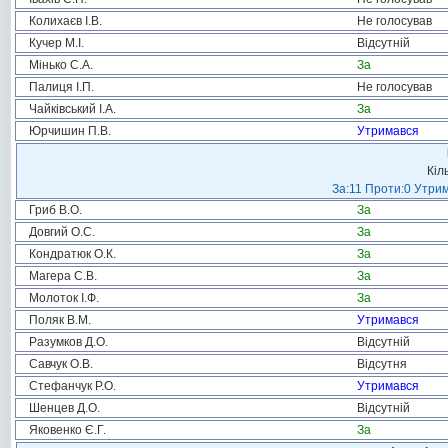
Колихаєв І.В.
Не голосував
Кучер М.І.
Відсутній
Мінько С.А.
За
Палиця І.П.
Не голосував
Чайківський І.А.
За
Юрчишин П.В.
Утримався
Кіл
За:11 Проти:0 Утрим
Гриб В.О.
За
Довгий О.С.
За
Кондратюк О.К.
За
Магера С.В.
За
Молоток І.Ф.
За
Поляк В.М.
Утримався
Разумков Д.О.
Відсутній
Савчук О.В.
Відсутня
Стефанчук Р.О.
Утримався
Шенцев Д.О.
Відсутній
Яковенко Є.Г.
За