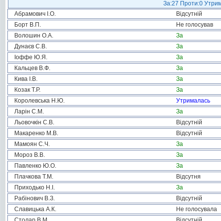
За:27 Проти:0 Утрим
Абрамович І.О.
Відсутній
Борт В.П.
Не голосував
Волошин О.А.
За
Дунаєв С.В.
За
Іоффе Ю.Я.
За
Кальцев В.Ф.
За
Кива І.В.
За
Козак Т.Р.
За
Королевська Н.Ю.
Утрималась
Ларін С.М.
За
Льовочкін С.В.
Відсутній
Макаренко М.В.
Відсутній
Мамоян С.Ч.
За
Мороз В.В.
За
Павленко Ю.О.
За
Плачкова Т.М.
Відсутня
Приходько Н.І.
За
Рабінович В.З.
Відсутній
Славицька А.К.
Не голосувала
Столар В.М.
Відсутній