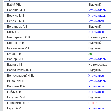
Бабій Р.В.
Відсутній
Бардіна М.О.
Утрималась
Безугла М.В.
Утрималась
Березін М.Ю.
Утримався
Богданець А.В.
Відсутній
Божик В.І.
Утримався
Бондаренко О.В.
Не голосував
Бородін В.В.
Відсутній
Бужанський М.А.
Відсутній
Булах Л.В.
За
Вагнєр В.О.
Утрималась
Василів І.В.
Не голосував
Васильковський І.І.
Відсутній
Веніславський Ф.В.
Утримався
Вінтоняк О.В.
Утрималась
Воронов В.А.
Утримався
Гайду О.В.
Утримався
Галушко М.Л.
Відсутній
Герасименко І.Л.
Проти
Герус А.М.
Утримався