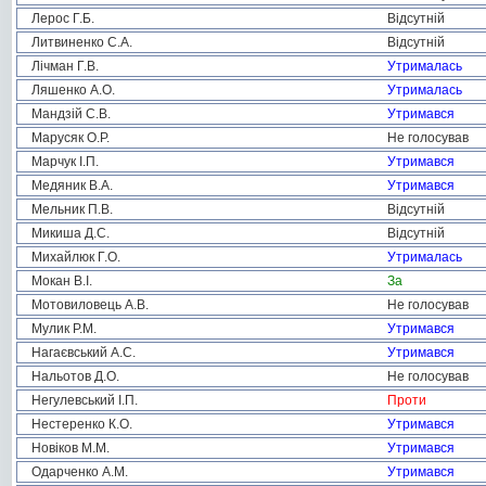
Лерос Г.Б.
Відсутній
Литвиненко С.А.
Відсутній
Лічман Г.В.
Утрималась
Ляшенко А.О.
Утрималась
Мандзій С.В.
Утримався
Марусяк О.Р.
Не голосував
Марчук І.П.
Утримався
Медяник В.А.
Утримався
Мельник П.В.
Відсутній
Микиша Д.С.
Відсутній
Михайлюк Г.О.
Утрималась
Мокан В.І.
За
Мотовиловець А.В.
Не голосував
Мулик Р.М.
Утримався
Нагаєвський А.С.
Утримався
Нальотов Д.О.
Не голосував
Негулевський І.П.
Проти
Нестеренко К.О.
Утримався
Новіков М.М.
Утримався
Одарченко А.М.
Утримався