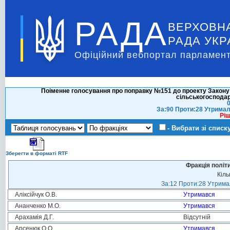
РАДА
ВЕРХОВН
РАДА УКР
Офіційний вебпортал парламент
Поіменне голосування про поправку №151 до проекту Закону 
сільськогосподар
0
За:90 Проти:28 Утримал
Ріш
- Вибрати зі списк
Зберегти в форматі RTF
Фракція політ
Кіль
За:12 Проти:28 Утримал
Аліксійчук О.В.
Утримався
Ананченко М.О.
Утримався
Арахамія Д.Г.
Відсутній
Арсенюк О.О.
Утримався