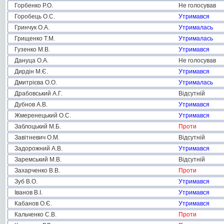
Горбенко Р.О.
Не голосував
Горобець О.С.
Утримався
Гринчук О.А.
Утрималась
Грищенко Т.М.
Утрималась
Гузенко М.В.
Утримався
Дануца О.А.
Не голосував
Дирдін М.Є.
Утримався
Дмитрієва О.О.
Утрималась
Драбовський А.Г.
Відсутній
Дубнов А.В.
Утримався
Жмеренецький О.С.
Утримався
Заблоцький М.Б.
Проти
Завітневич О.М.
Відсутній
Задорожний А.В.
Утримався
Заремський М.В.
Відсутній
Захарченко В.В.
Проти
Зуб В.О.
Утримався
Іванов В.І.
Утримався
Кабанов О.Є.
Утримався
Кальченко С.В.
Проти