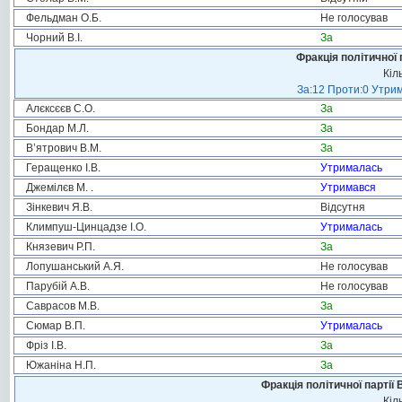
Фельдман О.Б.
Не голосував
Чорний В.І.
За
Фракція політичної 
Кіл
За:12 Проти:0 Утрим
Алєксєєв С.О.
За
Бондар М.Л.
За
В’ятрович В.М.
За
Геращенко І.В.
Утрималась
Джемілєв М. .
Утримався
Зінкевич Я.В.
Відсутня
Климпуш-Цинцадзе І.О.
Утрималась
Князевич Р.П.
За
Лопушанський А.Я.
Не голосував
Парубій А.В.
Не голосував
Саврасов М.В.
За
Сюмар В.П.
Утрималась
Фріз І.В.
За
Южаніна Н.П.
За
Фракція політичної партії
Кіл