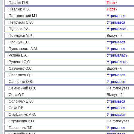
Павліш П.В.
Проти
Павлюк М.В.
Проти
Пашковський М.І.
Утримався
Петруняк Є.В.
Утримався
Підласа Р.А.
Утрималась
Потураєв М.Р.
Відсутній
Прощук Е.П.
Утримався
Пушкаренко А.М.
Утримався
Рєпіна Е.А.
Утрималась
Руденко О.С.
Утрималась
Савченко О.С.
Відсутня
Саламаха О.І.
Утримався
Санченко О.В.
Утримався
Семінський О.В.
Не голосував
Сова О.Г.
Відсутній
Соломчук Д.В.
Утримався
Соха Р.В.
Утримався
Стефанчук М.О.
Утримався
Струневич В.О.
Не голосував
Тарасенко Т.П.
Утримався