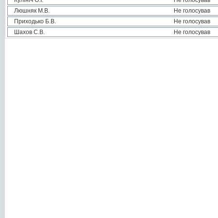
Кулініч О.І.
Не голосував
Люшняк М.В.
Не голосував
Приходько Б.В.
Не голосував
Шахов С.В.
Не голосував