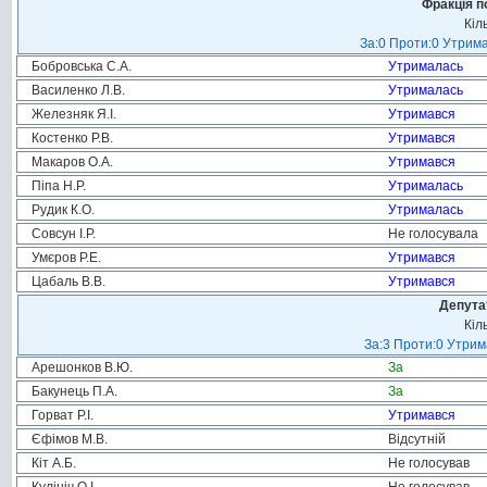
Фракція п
Кіл
За:0 Проти:0 Утрима
Бобровська С.А.
Утрималась
Василенко Л.В.
Утрималась
Железняк Я.І.
Утримався
Костенко Р.В.
Утримався
Макаров О.А.
Утримався
Піпа Н.Р.
Утрималась
Рудик К.О.
Утрималась
Совсун І.Р.
Не голосувала
Умєров Р.Е.
Утримався
Цабаль В.В.
Утримався
Депута
Кіл
За:3 Проти:0 Утрим
Арешонков В.Ю.
За
Бакунець П.А.
За
Горват Р.І.
Утримався
Єфімов М.В.
Відсутній
Кіт А.Б.
Не голосував