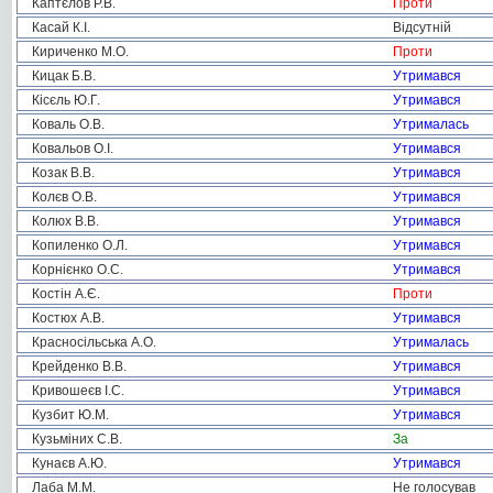
Каптєлов Р.В.
Проти
Касай К.І.
Відсутній
Кириченко М.О.
Проти
Кицак Б.В.
Утримався
Кісєль Ю.Г.
Утримався
Коваль О.В.
Утрималась
Ковальов О.І.
Утримався
Козак В.В.
Утримався
Колєв О.В.
Утримався
Колюх В.В.
Утримався
Копиленко О.Л.
Утримався
Корнієнко О.С.
Утримався
Костін А.Є.
Проти
Костюх А.В.
Утримався
Красносільська А.О.
Утрималась
Крейденко В.В.
Утримався
Кривошеєв І.С.
Утримався
Кузбит Ю.М.
Утримався
Кузьміних С.В.
За
Кунаєв А.Ю.
Утримався
Лаба М.М.
Не голосував