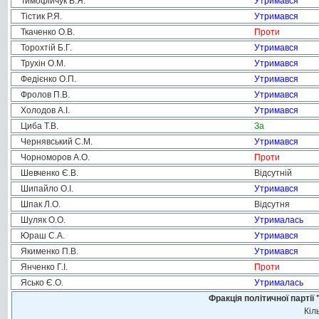
Тимофійчук В.Я.
Утримався
Тістик Р.Я.
Утримався
Ткаченко О.В.
Проти
Торохтій Б.Г.
Утримався
Трухін О.М.
Утримався
Федієнко О.П.
Утримався
Фролов П.В.
Утримався
Холодов А.І.
Утримався
Циба Т.В.
За
Чернявський С.М.
Утримався
Чорноморов А.О.
Проти
Шевченко Є.В.
Відсутній
Шипайло О.І.
Утримався
Шпак Л.О.
Відсутня
Шуляк О.О.
Утрималась
Юраш С.А.
Утримався
Якименко П.В.
Утримався
Янченко Г.І.
Проти
Ясько Є.О.
Утрималась
Фракція політичної пар
Кіл