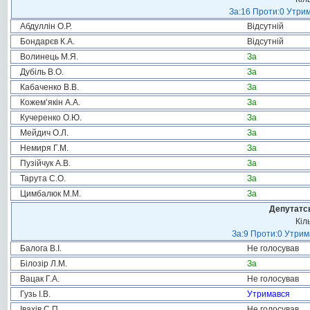
За:16 Проти:0 Утрим
Абдуллін О.Р.
Відсутній
Бондарєв К.А.
Відсутній
Волинець М.Я.
За
Дубіль В.О.
За
Кабаченко В.В.
За
Кожем’якін А.А.
За
Кучеренко О.Ю.
За
Мейдич О.Л.
За
Немиря Г.М.
За
Пузійчук А.В.
За
Тарута С.О.
За
Цимбалюк М.М.
За
Депутатсь
Кіл
За:9 Проти:0 Утрим
Балога В.І.
Не голосував
Білозір Л.М.
За
Вацак Г.А.
Не голосував
Гузь І.В.
Утримався
Івахів С.П.
Не голосував