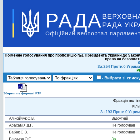
РАДА
ВЕРХОВН
РАДА УКР
Офіційний вебпортал парламент
Поіменне голосування про пропозицію №1 Президента України до Закону
права на безоплат
0
За:254 Проти:0 Утрима
Р
- Вибрати зі списк
Зберегти в форматі RTF
Фракція політ
Кіль
За:193 Проти:0 Утрима
Аліксійчук О.В.
Відсутній
Арахамія Д.Г.
Не голосував
Бабак С.В.
Не голосував
Бакумов О.С.
За