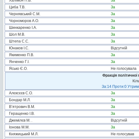
Халімон П.В.
За
Циба Т.В.
За
Чернявський С.М.
За
Чорноморов А.О.
За
Шинкаренко І.А.
За
Шол М.В.
За
Штепа С.С.
За
Юнаков І.С.
Відсутній
Якименко П.В.
За
Янченко Г.І.
За
Ясько Є.О.
Не голосувала
Фракція політичної 
Кіл
За:14 Проти:0 Утрима
Алєксєєв С.О.
За
Бондар М.Л.
За
В’ятрович В.М.
За
Геращенко І.В.
За
Джемілєв М. .
Відсутній
Іонова М.М.
За
Княжицький М.Л.
Не голосував