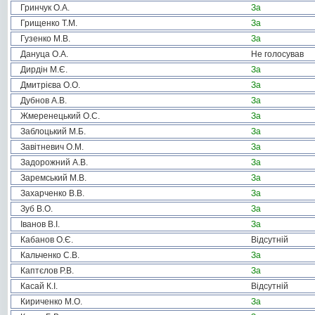
Гринчук О.А.
За
Грищенко Т.М.
За
Гузенко М.В.
За
Дануца О.А.
Не голосував
Дирдін М.Є.
За
Дмитрієва О.О.
За
Дубнов А.В.
За
Жмеренецький О.С.
За
Заблоцький М.Б.
За
Завітневич О.М.
За
Задорожний А.В.
За
Заремський М.В.
За
Захарченко В.В.
За
Зуб В.О.
За
Іванов В.І.
За
Кабанов О.Є.
Відсутній
Кальченко С.В.
За
Каптєлов Р.В.
За
Касай К.І.
Відсутній
Кириченко М.О.
За