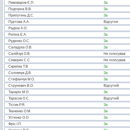
Пивоваров Є.П.
За
Подгорна В.В.
За
Припутень Д.С.
За
Пуртова А.А.
Відсутня
Радіна А.О.
За
Рєпіна Е.А.
За
Руденко О.С.
За
Саладуха О.В.
За
Салійчук О.В.
Не голосував
Северин С.С.
Не голосував
Скрипка Т.В.
За
Соломчук Д.В.
За
Стефанчук М.О.
За
Струневич В.О.
Відсутній
Тарарін М.О.
За
Тарасов О.С.
Відсутній
Тістик Р.Я.
За
Ткаченко О.М.
За
Устенко О.О.
За
Фріс І.П.
За