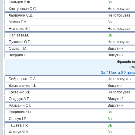
Кальцев В.Ф.
За
Колтунович О.С.
Не голосував
Льовочкін С.В.
Не голосував
Мамка Г.М.
За
Німченко В.І.
Не голосував
Папієв М.М.
За
Пузанов О.Г.
Не голосував
Суркіс Г.М.
Відсутній
Шуфрич Н.І.
Відсутній
Фракція п
Кіл
За:7 Проти:0 Утрим
Бобровська С.А.
Не голосувала
Васильченко Г.І.
Відсутня
Костенко Р.В.
Не голосував
Осадчук А.П.
Відсутній
Рахманін С.І.
Відсутній
Рущишин Я.І.
За
Совсун І.Р.
За
Ташева Т.Р.
За
Хлапук М.М.
За