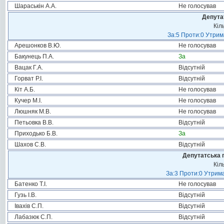
Шараськін А.А.
Не голосував
Депута
Кіл
За:5 Проти:0 Утрим
Арешонков В.Ю.
Не голосував
Бакунець П.А.
За
Вацак Г.А.
Відсутній
Горват Р.І.
Відсутній
Кіт А.Б.
Не голосував
Кучер М.І.
Не голосував
Люшняк М.В.
Не голосував
Петьовка В.В.
Відсутній
Приходько Б.В.
За
Шахов С.В.
Відсутній
Депутатська 
Кіл
За:3 Проти:0 Утрима
Батенко Т.І.
Не голосував
Гузь І.В.
Відсутній
Івахів С.П.
Відсутній
Лабазюк С.П.
Відсутній