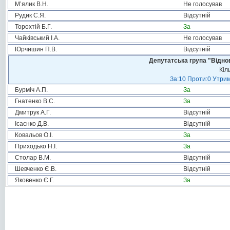
М’ялик В.Н.
Не голосував
Рудик С.Я.
Відсутній
Торохтій Б.Г.
За
Чайківський І.А.
Не голосував
Юрчишин П.В.
Відсутній
Депутатська група "Віднов
Кіл
За:10 Проти:0 Утрим
Бурміч А.П.
За
Гнатенко В.С.
За
Дмитрук А.Г.
Відсутній
Ісаєнко Д.В.
Відсутній
Ковальов О.І.
За
Приходько Н.І.
За
Столар В.М.
Відсутній
Шевченко Є.В.
Відсутній
Яковенко Є.Г.
За