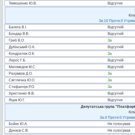
Тимошенко Ю.В.
Відсутня
Кіл
За:10 Проти:0 Утрима
Балога В.І.
Відсутній
Бондар В.В.
Відсутній
Гриб В.О.
За
Дубінський О.А.
Відсутній
Кондратюк О.К.
За
Лерос Г.Б.
Відсутній
Магомедов М.С.
Відсутній
Разумков Д.О.
За
Світлична Ю.О.
За
Стефанчук Р.О.
За
Христенко Ф.В.
Відсутній
Яцик Ю.Г.
Відсутня
Депутатська група "Платформа
Кіл
За:4 Проти:0 Утрима
Бойко Ю.А.
Не голосував
Дунаєв С.В.
Не голосував