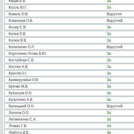
Кицак Б.В.
За
Кісєль Ю.Г.
За
Коваль О.В.
Відсутня
Ковальчук О.В.
Відсутній
Козир С.В.
За
Колєв О.В.
За
Колюх В.В.
За
Копиленко О.Л.
Відсутній
Короленко-Усова В.Ю.
За
Кострійчук С.В.
За
Костюх А.В.
За
Красов О.І.
За
Криворучкіна О.В.
За
Крячко М.В.
За
Кузнєцов О.О.
За
Культенко А.В.
За
Куницький О.О.
Відсутній
Леонов О.О.
За
Литвиненко С.А.
За
Лічман Г.В.
За
Любота Д.В.
За