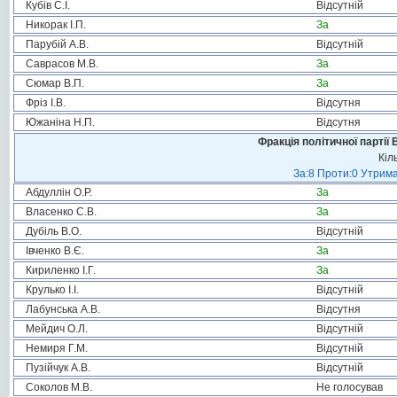
Кубів С.І.
Відсутній
Никорак І.П.
За
Парубій А.В.
Відсутній
Саврасов М.В.
За
Сюмар В.П.
За
Фріз І.В.
Відсутня
Южаніна Н.П.
Відсутня
Фракція політичної партії
Кіл
За:8 Проти:0 Утрима
Абдуллін О.Р.
За
Власенко С.В.
За
Дубіль В.О.
Відсутній
Івченко В.Є.
За
Кириленко І.Г.
За
Крулько І.І.
Відсутній
Лабунська А.В.
Відсутня
Мейдич О.Л.
Відсутній
Немиря Г.М.
Відсутній
Пузійчук А.В.
Відсутній
Соколов М.В.
Не голосував