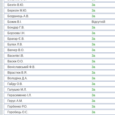
Безгін В.Ю.
За
Березін М.Ю.
За
Богданець А.В.
За
Божик В.І.
Відсутній
Бондар Г.В.
За
Борзова І.Н.
За
Брагар Є.В.
За
Булах Л.В.
За
Вагнєр В.О.
За
Василів І.В.
За
Васюк О.О.
За
Веніславський Ф.В.
За
Вірастюк В.Я.
За
Володіна Д.А.
За
Гайду О.В.
За
Галушко М.Л.
За
Герасименко І.Л.
За
Герус А.М.
За
Горбенко Р.О.
За
Горобець О.С.
За