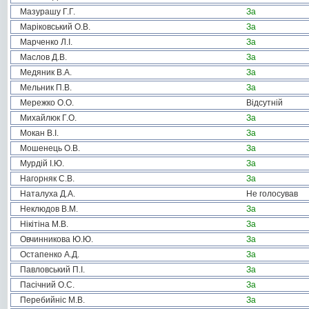
Мазурашу Г.Г.
За
Маріковський О.В.
За
Марченко Л.І.
За
Маслов Д.В.
За
Медяник В.А.
За
Мельник П.В.
За
Мережко О.О.
Відсутній
Михайлюк Г.О.
За
Мокан В.І.
За
Мошенець О.В.
За
Мурдій І.Ю.
За
Нагорняк С.В.
За
Наталуха Д.А.
Не голосував
Неклюдов В.М.
За
Нікітіна М.В.
За
Овчинникова Ю.Ю.
За
Остапенко А.Д.
За
Павловський П.І.
За
Пасічний О.С.
За
Перебийніс М.В.
За